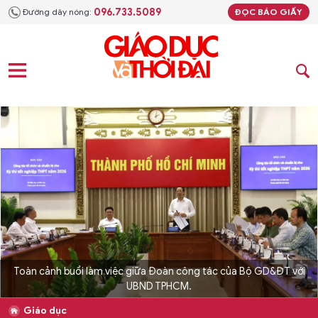
096.733.5089
Đường dây nóng:
ĐỌC BÁO GIẤY
Toàn cảnh buổi làm việc giữa Đoàn công tác của Bộ GD&ĐT với
UBND TPHCM.
Giáo dục