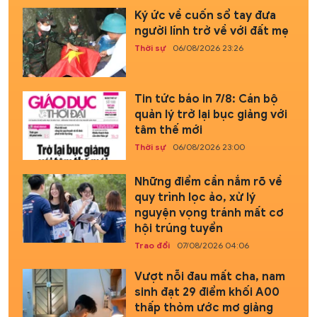
Ký ức về cuốn sổ tay đưa
người lính trở về với đất mẹ
Thời sự
06/08/2026 23:26
Tin tức báo in 7/8: Cán bộ
quản lý trở lại bục giảng với
tâm thế mới
Thời sự
06/08/2026 23:00
Những điểm cần nắm rõ về
quy trình lọc ảo, xử lý
nguyện vọng tránh mất cơ
hội trúng tuyển
Trao đổi
07/08/2026 04:06
Vượt nỗi đau mất cha, nam
sinh đạt 29 điểm khối A00
thấp thỏm ước mơ giảng