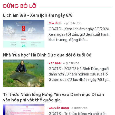
ĐỪNG BỎ LỠ
Lịch âm 8/8 - Xem lịch âm ngày 8/8
Gia đình
7 phút trước
GD&TĐ - Xem lịch âm ngày 8/8/2026.
Xem ngày tốt xấu, giờ đẹp xuất hành,
khai trương, động thổ...
Nhà ‘rùa học’ Hà Đình Đức qua đời ở tuổi 86
Văn hóa
6 giờ trước
GD&TĐ - PGS.TS Hà Đình Đức, người
dành hơn 30 năm nghiên cứu rùa Hồ
Gươm qua đời lúc 4h45 ngày 7/8 tại...
Tri thức Nhãn lồng Hưng Yên vào Danh mục Di sản
văn hóa phi vật thể quốc gia
Chuyển động
6 giờ trước
GD&TĐ - Tri thức trồng và chế biến