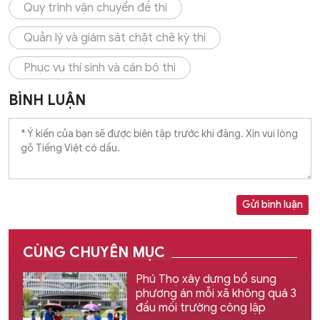
Quy trình vận chuyển đề thi
Quản lý và giám sát chặt chẽ kỳ thi
Phục vụ thí sinh và cán bộ thi
BÌNH LUẬN
Gửi bình luận
CÙNG CHUYÊN MỤC
Phú Thọ xây dựng bổ sung
phương án mỗi xã không quá 3
đầu mối trường công lập