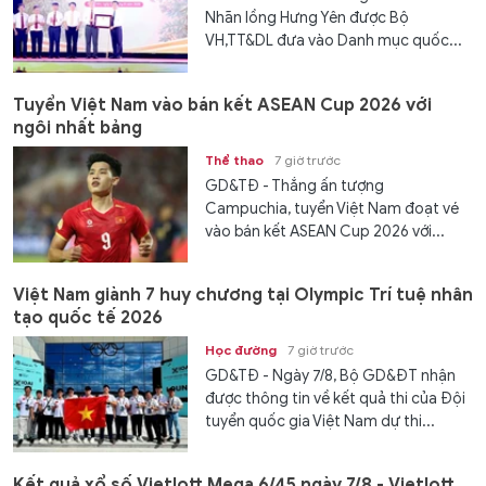
Nhãn lồng Hưng Yên được Bộ
VH,TT&DL đưa vào Danh mục quốc...
Tuyển Việt Nam vào bán kết ASEAN Cup 2026 với
ngôi nhất bảng
Thể thao
7 giờ trước
GD&TĐ - Thắng ấn tượng
Campuchia, tuyển Việt Nam đoạt vé
vào bán kết ASEAN Cup 2026 với...
Việt Nam giành 7 huy chương tại Olympic Trí tuệ nhân
tạo quốc tế 2026
Học đường
7 giờ trước
GD&TĐ - Ngày 7/8, Bộ GD&ĐT nhận
được thông tin về kết quả thi của Đội
tuyển quốc gia Việt Nam dự thi...
Kết quả xổ số Vietlott Mega 6/45 ngày 7/8 - Vietlott