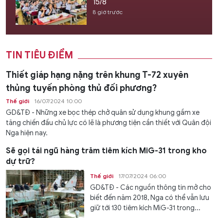
15/8
8 giờ trước
TIN TIÊU ĐIỂM
Thiết giáp hạng nặng trên khung T-72 xuyên
thủng tuyến phòng thủ đối phương?
Thế giới
16/07/2024 10:00
GD&TĐ - Những xe bọc thép chở quân sử dụng khung gầm xe
tăng chiến đấu chủ lực có lẽ là phương tiện cần thiết với Quân đội
Nga hiện nay.
Sẽ gọi tái ngũ hàng trăm tiêm kích MiG-31 trong kho
dự trữ?
Thế giới
17/07/2024 06:00
GD&TĐ - Các nguồn thông tin mở cho
biết đến năm 2018, Nga có thể vẫn lưu
giữ tới 130 tiêm kích MiG-31 trong...