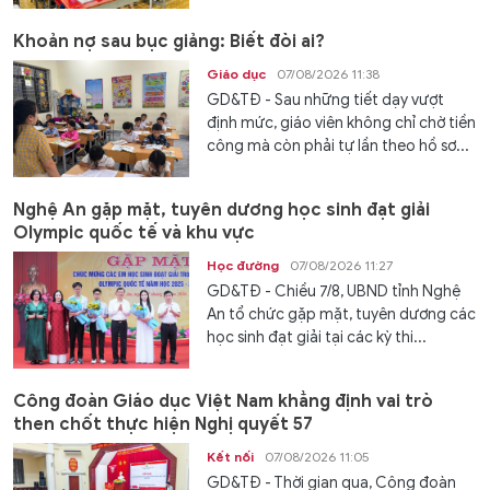
Khoản nợ sau bục giảng: Biết đòi ai?
Giáo dục
07/08/2026 11:38
GD&TĐ - Sau những tiết dạy vượt
định mức, giáo viên không chỉ chờ tiền
công mà còn phải tự lần theo hồ sơ...
Nghệ An gặp mặt, tuyên dương học sinh đạt giải
Olympic quốc tế và khu vực
Học đường
07/08/2026 11:27
GD&TĐ - Chiều 7/8, UBND tỉnh Nghệ
An tổ chức gặp mặt, tuyên dương các
học sinh đạt giải tại các kỳ thi...
Công đoàn Giáo dục Việt Nam khẳng định vai trò
then chốt thực hiện Nghị quyết 57
Kết nối
07/08/2026 11:05
GD&TĐ - Thời gian qua, Công đoàn