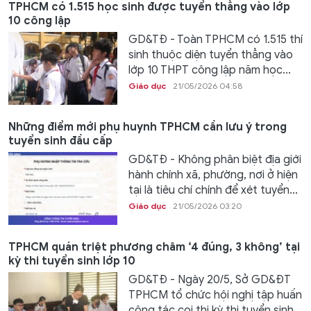
TPHCM có 1.515 học sinh được tuyển thẳng vào lớp
10 công lập
GD&TĐ - Toàn TPHCM có 1.515 thí
sinh thuộc diện tuyển thẳng vào
lớp 10 THPT công lập năm học...
Giáo dục
21/05/2026 04:58
Những điểm mới phụ huynh TPHCM cần lưu ý trong
tuyển sinh đầu cấp
GD&TĐ - Không phân biệt địa giới
hành chính xã, phường, nơi ở hiện
tại là tiêu chí chính để xét tuyển...
Giáo dục
21/05/2026 03:20
TPHCM quán triệt phương châm ‘4 đúng, 3 không’ tại
kỳ thi tuyển sinh lớp 10
GD&TĐ - Ngày 20/5, Sở GD&ĐT
TPHCM tổ chức hội nghị tập huấn
công tác coi thi kỳ thi tuyển sinh...