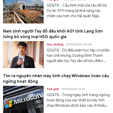
GD&TĐ - Cấu hình mới của tàu đổ bộ
Dự án 11711 mang lại khả năng tác
chiến cao hơn cho Hải quân Nga.
Nam sinh người Tày đỗ đầu khối A01 tỉnh Lạng Sơn
từng bỏ vòng loại HSG quốc gia
Học đường
20/07/2024 00:04
GD&TĐ - Dù điều kiện học tập có phần
hạn chế nhưng, Dương Đình Thanh
người dân tộc Tày vẫn sở hữu điểm...
Tìm ra nguyên nhân máy tính chạy Windows toàn cầu
ngừng hoạt động
Thế giới
19/07/2024 13:19
GD&TĐ - Trong ngày, tình trạng ngừng
hoạt động của các thiết bị máy tính
chạy Windows được báo cáo ở nhiều...