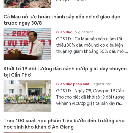
Cà Mau nỗ lực hoàn thành sắp xếp cơ sở giáo dục
trước ngày 30/8
Giáo dục
9 giờ trước
GD&TĐ - Cà Mau sắp xếp giảm tối
thiểu 30% đầu mối, nơi có điều kiện
thuận lợi giảm khoảng 50% đầu mối...
Khởi tố 19 đối tượng dàn cảnh cướp giật dây chuyền
tại Cần Thơ
Giáo dục pháp luật
9 giờ trước
GD&TĐ - Ngày 7/8, Công an TP Cần
Thơ cho biết đã khởi tố 19 đối tượng
về hành vi cướp giật tài sản xảy ra...
Trao 100 suất học phẩm Tiếp bước đến trường cho
học sinh khó khăn ở An Giang