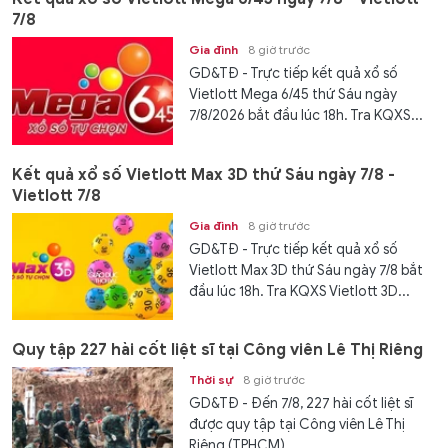
7/8
Gia đình
8 giờ trước
GD&TĐ - Trực tiếp kết quả xổ số
Vietlott Mega 6/45 thứ Sáu ngày
7/8/2026 bắt đầu lúc 18h. Tra KQXS...
Kết quả xổ số Vietlott Max 3D thứ Sáu ngày 7/8 -
Vietlott 7/8
Gia đình
8 giờ trước
GD&TĐ - Trực tiếp kết quả xổ số
Vietlott Max 3D thứ Sáu ngày 7/8 bắt
đầu lúc 18h. Tra KQXS Vietlott 3D...
Quy tập 227 hài cốt liệt sĩ tại Công viên Lê Thị Riêng
Thời sự
8 giờ trước
GD&TĐ - Đến 7/8, 227 hài cốt liệt sĩ
được quy tập tại Công viên Lê Thị
Riêng (TPHCM).