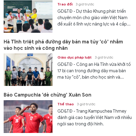
Trao đổi
3 giờ trước
GD&TĐ - Dự thảo Khung phát triển
chuyên môn cho giáo viên Việt Nam
đề xuất 6 lĩnh vực năng lực và 4 cấp...
Hà Tĩnh triệt phá đường dây bán ma túy ‘cỏ’ nhắm
vào học sinh và công nhân
Giáo dục pháp luật
3 giờ trước
GD&TĐ - Công an Hà Tĩnh vừa khởi tố
17 bị can trong đường dây mua bán
ma túy "cỏ", bán cho học sinh và...
Báo Campuchia ‘dè chừng’ Xuân Son
Thể thao
3 giờ trước
GD&TĐ - Trang Kampuchea Thmey
đánh giá cao tuyển Việt Nam với nhiều
ngôi sao trong đội hình.