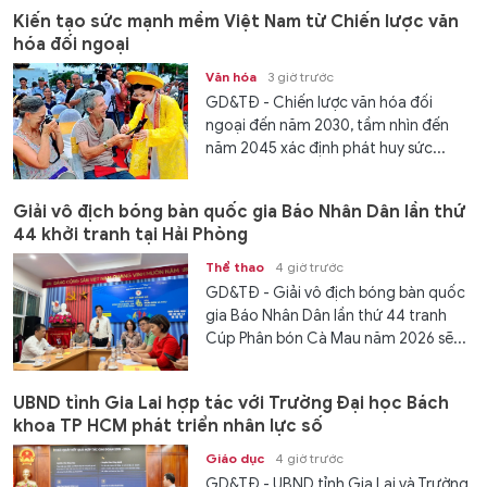
Kiến tạo sức mạnh mềm Việt Nam từ Chiến lược văn
hóa đối ngoại
Văn hóa
3 giờ trước
GD&TĐ - Chiến lược văn hóa đối
ngoại đến năm 2030, tầm nhìn đến
năm 2045 xác định phát huy sức...
Giải vô địch bóng bàn quốc gia Báo Nhân Dân lần thứ
44 khởi tranh tại Hải Phòng
Thể thao
4 giờ trước
GD&TĐ - Giải vô địch bóng bàn quốc
gia Báo Nhân Dân lần thứ 44 tranh
Cúp Phân bón Cà Mau năm 2026 sẽ...
UBND tỉnh Gia Lai hợp tác với Trường Đại học Bách
khoa TP HCM phát triển nhân lực số
Giáo dục
4 giờ trước
GD&TĐ - UBND tỉnh Gia Lai và Trường