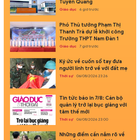
Tuyên Quang
Giáo dục
6 giờ trước
Phó Thủ tướng Phạm Thị
Thanh Trà dự lễ khởi công
Trường THPT Nam Đàn 1
Giáo dục
7 giờ trước
Ký ức về cuốn sổ tay đưa
người lính trở về với đất mẹ
Thời sự
06/08/2026 23:26
Tin tức báo in 7/8: Cán bộ
quản lý trở lại bục giảng với
tâm thế mới
Thời sự
06/08/2026 23:00
Những điểm cần nắm rõ về