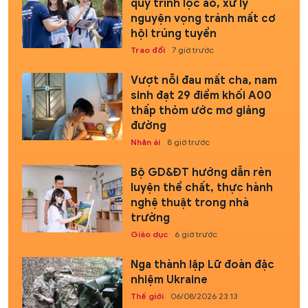
quy trình lọc ảo, xử lý
nguyện vọng tránh mất cơ
hội trúng tuyển
Trao đổi
7 giờ trước
Vượt nỗi đau mất cha, nam
sinh đạt 29 điểm khối A00
thấp thỏm ước mơ giảng
đường
Nhân ái
8 giờ trước
Bộ GD&ĐT hướng dẫn rèn
luyện thể chất, thực hành
nghệ thuật trong nhà
trường
Giáo dục
6 giờ trước
Nga thành lập Lữ đoàn đặc
nhiệm Ukraine
Thế giới
06/08/2026 23:13