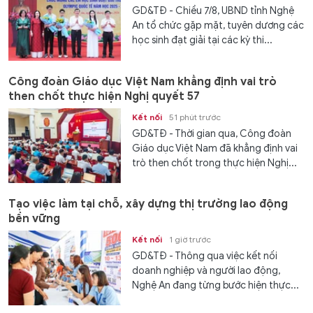
GD&TĐ - Chiều 7/8, UBND tỉnh Nghệ
An tổ chức gặp mặt, tuyên dương các
học sinh đạt giải tại các kỳ thi...
Công đoàn Giáo dục Việt Nam khẳng định vai trò
then chốt thực hiện Nghị quyết 57
Kết nối
51 phút trước
GD&TĐ - Thời gian qua, Công đoàn
Giáo dục Việt Nam đã khẳng định vai
trò then chốt trong thực hiện Nghị...
Tạo việc làm tại chỗ, xây dựng thị trường lao động
bền vững
Kết nối
1 giờ trước
GD&TĐ - Thông qua việc kết nối
doanh nghiệp và người lao động,
Nghệ An đang từng bước hiện thực...