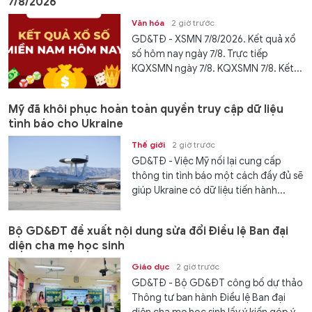
7/8/2026
Văn hóa
2 giờ trước
GD&TĐ - XSMN 7/8/2026. Kết quả xổ
số hôm nay ngày 7/8. Trực tiếp
KQXSMN ngày 7/8. KQXSMN 7/8. Kết...
Mỹ đã khôi phục hoàn toàn quyền truy cập dữ liệu
tình báo cho Ukraine
Thế giới
2 giờ trước
GD&TĐ - Việc Mỹ nối lại cung cấp
thông tin tình báo một cách đầy đủ sẽ
giúp Ukraine có dữ liệu tiến hành...
Bộ GD&ĐT đề xuất nội dung sửa đổi Điều lệ Ban đại
diện cha mẹ học sinh
Giáo dục
2 giờ trước
GD&TĐ - Bộ GD&ĐT công bố dự thảo
Thông tư ban hành Điều lệ Ban đại