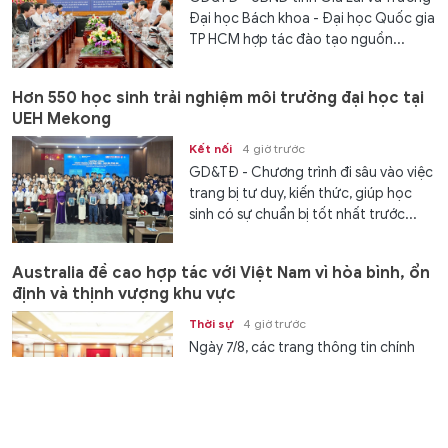
Đại học Bách khoa - Đại học Quốc gia
TP HCM hợp tác đào tạo nguồn...
Hơn 550 học sinh trải nghiệm môi trường đại học tại
UEH Mekong
Kết nối
4 giờ trước
GD&TĐ - Chương trình đi sâu vào việc
trang bị tư duy, kiến thức, giúp học
sinh có sự chuẩn bị tốt nhất trước...
Australia đề cao hợp tác với Việt Nam vì hòa bình, ổn
định và thịnh vượng khu vực
Thời sự
4 giờ trước
Ngày 7/8, các trang thông tin chính
thức của Chính phủ và Thủ tướng
Australia Anthony Albanese đã đồng
loạt đăng tải thông điệp trang trọng
chào đón chuyến thăm cấp Nhà nước