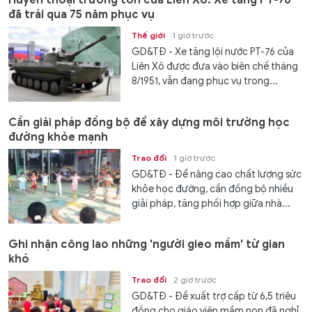
Huyền thoại trường tồn của Liên Xô: Xe tăng PT-76
đã trải qua 75 năm phục vụ
Thế giới
1 giờ trước
GD&TĐ - Xe tăng lội nước PT-76 của
Liên Xô được đưa vào biên chế tháng
8/1951, vẫn đang phục vụ trong...
Cần giải pháp đồng bộ để xây dựng môi trường học
đường khỏe mạnh
Trao đổi
1 giờ trước
GD&TĐ - Để nâng cao chất lượng sức
khỏe học đường, cần đồng bộ nhiều
giải pháp, tăng phối hợp giữa nhà...
Ghi nhận công lao những 'người gieo mầm' từ gian
khó
Trao đổi
2 giờ trước
GD&TĐ - Đề xuất trợ cấp từ 6,5 triệu
đồng cho giáo viên mầm non đã nghỉ