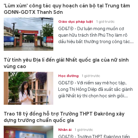
'Lùm xùm' công tác quy hoạch cán bộ tại Trung tâm
GDNN-GDTX Thanh Sơn
Giáo dục pháp luật
1 giờ trước
GD&TĐ - Dư luận mong muốn cơ
quan hữu trách tỉnh Phú Thọ làm rõ
dấu hiệu bất thường trong công tác...
Từ tình yêu Địa lí đến giải Nhất quốc gia của nữ sinh
vùng cao
Học đường
1 giờ trước
GD&TĐ - Với niềm say mê học tập,
Long Thị Hồng Diệp đã xuất sắc giành
giải Nhất kỳ thi chọn học sinh giỏi...
Trao 18 tỷ đồng hỗ trợ Trường THPT Đakrông xây
dựng trường chuẩn quốc gia
Nhân ái
1 giờ trước
GD&TĐ - Trường THPT Đakrông tiếp