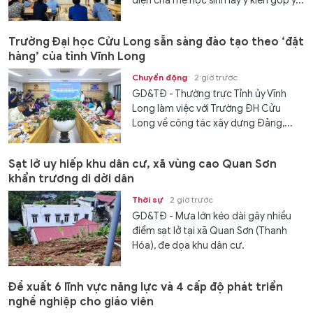
diện cha mẹ học sinh lấy ý kiến góp ý...
Trường Đại học Cửu Long sẵn sàng đào tạo theo ‘đặt
hàng’ của tỉnh Vĩnh Long
Chuyển động
2 giờ trước
GD&TĐ - Thường trực Tỉnh ủy Vĩnh
Long làm việc với Trường ĐH Cửu
Long về công tác xây dựng Đảng,...
Sạt lở uy hiếp khu dân cư, xã vùng cao Quan Sơn
khẩn trương di dời dân
Thời sự
2 giờ trước
GD&TĐ - Mưa lớn kéo dài gây nhiều
điểm sạt lở tại xã Quan Sơn (Thanh
Hóa), đe dọa khu dân cư.
Đề xuất 6 lĩnh vực năng lực và 4 cấp độ phát triển
nghề nghiệp cho giáo viên