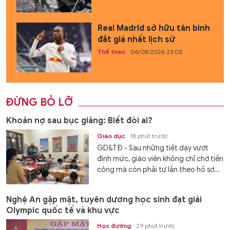
Real Madrid sở hữu tân binh
đắt giá nhất lịch sử
Thể thao
06/08/2026 23:03
ĐỪNG BỎ LỠ
Khoản nợ sau bục giảng: Biết đòi ai?
Giáo dục
18 phút trước
GD&TĐ - Sau những tiết dạy vượt
định mức, giáo viên không chỉ chờ tiền
công mà còn phải tự lần theo hồ sơ...
Nghệ An gặp mặt, tuyên dương học sinh đạt giải
Olympic quốc tế và khu vực
Học đường
29 phút trước