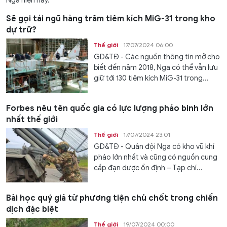
Nga hiện nay.
Sẽ gọi tái ngũ hàng trăm tiêm kích MiG-31 trong kho
dự trữ?
Thế giới
17/07/2024 06:00
GD&TĐ - Các nguồn thông tin mở cho
biết đến năm 2018, Nga có thể vẫn lưu
giữ tới 130 tiêm kích MiG-31 trong...
Forbes nêu tên quốc gia có lực lượng pháo binh lớn
nhất thế giới
Thế giới
17/07/2024 23:01
GD&TĐ - Quân đội Nga có kho vũ khí
pháo lớn nhất và cũng có nguồn cung
cấp đạn dược ổn định – Tạp chí...
Bài học quý giá từ phương tiện chủ chốt trong chiến
dịch đặc biệt
Thế giới
19/07/2024 00:00