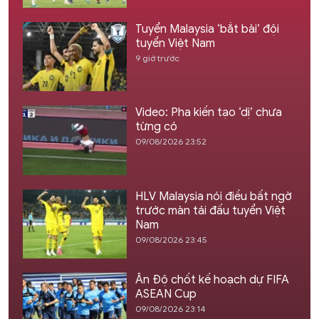
Tuyển Malaysia ‘bắt bài’ đội
tuyển Việt Nam
9 giờ trước
Video: Pha kiến tạo ‘dị’ chưa
từng có
09/08/2026 23:52
HLV Malaysia nói điều bất ngờ
trước màn tái đấu tuyển Việt
Nam
09/08/2026 23:45
Ấn Độ chốt kế hoạch dự FIFA
ASEAN Cup
09/08/2026 23:14