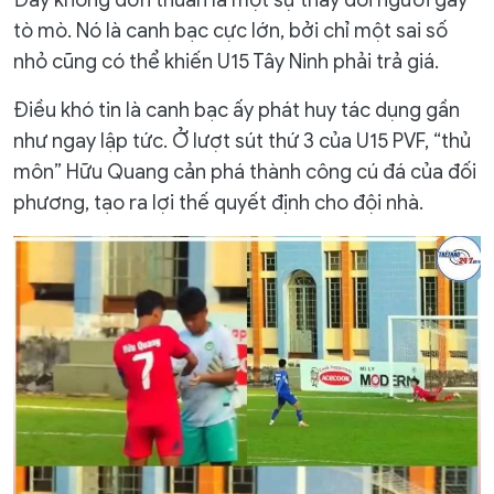
Đây không đơn thuần là một sự thay đổi người gây
tò mò. Nó là canh bạc cực lớn, bởi chỉ một sai số
nhỏ cũng có thể khiến U15 Tây Ninh phải trả giá.
Điều khó tin là canh bạc ấy phát huy tác dụng gần
như ngay lập tức. Ở lượt sút thứ 3 của U15 PVF, “thủ
môn” Hữu Quang cản phá thành công cú đá của đối
phương, tạo ra lợi thế quyết định cho đội nhà.