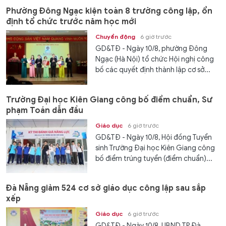
Phường Đông Ngạc kiện toàn 8 trường công lập, ổn
định tổ chức trước năm học mới
Chuyển động
6 giờ trước
GD&TĐ - Ngày 10/8, phường Đông
Ngạc (Hà Nội) tổ chức Hội nghị công
bố các quyết định thành lập cơ sở...
Trường Đại học Kiên Giang công bố điểm chuẩn, Sư
phạm Toán dẫn đầu
Giáo dục
6 giờ trước
GD&TĐ - Ngày 10/8, Hội đồng Tuyển
sinh Trường Đại học Kiên Giang công
bố điểm trúng tuyển (điểm chuẩn)...
Đà Nẵng giảm 524 cơ sở giáo dục công lập sau sắp
xếp
Giáo dục
6 giờ trước
GD&TĐ - Ngày 10/8, UBND TP Đà