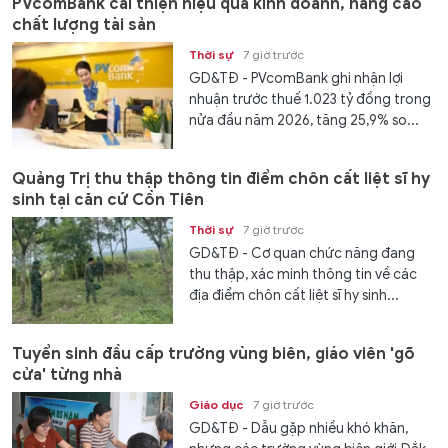
PVcomBank cải thiện hiệu quả kinh doanh, nâng cao
chất lượng tài sản
Thời sự
7 giờ trước
GD&TĐ - PVcomBank ghi nhận lợi
nhuận trước thuế 1.023 tỷ đồng trong
nửa đầu năm 2026, tăng 25,9% so...
Quảng Trị thu thập thông tin điểm chôn cất liệt sĩ hy
sinh tại căn cứ Cồn Tiên
Thời sự
7 giờ trước
GD&TĐ - Cơ quan chức năng đang
thu thập, xác minh thông tin về các
địa điểm chôn cất liệt sĩ hy sinh...
Tuyển sinh đầu cấp trường vùng biên, giáo viên 'gõ
cửa' từng nhà
Giáo dục
7 giờ trước
GD&TĐ - Dẫu gặp nhiều khó khăn,