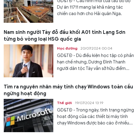
GD&TĐ - Cấu hình mới của tàu đổ bộ
Dự án 11711 mang lại khả năng tác
chiến cao hơn cho Hải quân Nga.
Nam sinh người Tày đỗ đầu khối A01 tỉnh Lạng Sơn
từng bỏ vòng loại HSG quốc gia
Học đường
20/07/2024 00:04
GD&TĐ - Dù điều kiện học tập có phần
hạn chế nhưng, Dương Đình Thanh
người dân tộc Tày vẫn sở hữu điểm...
Tìm ra nguyên nhân máy tính chạy Windows toàn cầu
ngừng hoạt động
Thế giới
19/07/2024 13:19
GD&TĐ - Trong ngày, tình trạng ngừng
hoạt động của các thiết bị máy tính
chạy Windows được báo cáo ở nhiều...