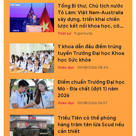
Tổng Bí thư, Chủ tịch nước
Tô Lâm: Việt Nam-Australia
xây dựng, triển khai chiến
lược kết nối khoa học, công
nghệ và đổi mới sáng tạo
Thời sự
9 giờ trước
tầm nhìn dài hạn
Y khoa dẫn đầu điểm trúng
tuyển Trường Đại học Khoa
học Sức khỏe
Giáo dục
10/08/2026 08:40
Điểm chuẩn Trường Đại học
Mỏ - Địa chất (đợt 1) năm
2026
Giáo dục
10/08/2026 06:57
Triều Tiên có thể phóng
hàng trăm tên lửa Scud nếu
cần thiết