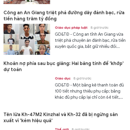
Công an An Giang triệt phá đường dây đánh bạc, rửa
tiền hàng trăm tỷ đồng
Giáo dục pháp luật
8 giờ trước
GD&TĐ - Công an tỉnh An Giang vừa
triệt phá chuyên án đánh bạc, rửa tiền
xuyên quốc gia, bắt giữ nhiều đối...
Khoản nợ phía sau bục giảng: Hai bảng tính để 'khớp'
dự toán
Giáo dục
8 giờ trước
GD&TĐ - Một bảng kê thanh toán đủ
100 tiết nhưng thiếu phụ cấp; bảng
khác đủ phụ cấp lại chỉ còn 64 tiết,...
Tên lửa Kh-47M2 Kinzhal và Kh-32 đã bị ngừng sản
xuất vì 'kém hiệu quả'
Thế giới
8 giờ trước