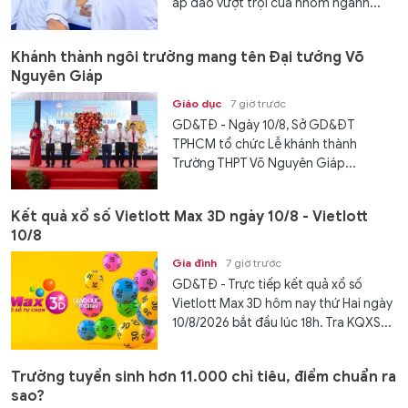
áp đảo vượt trội của nhóm ngành...
Khánh thành ngôi trường mang tên Đại tướng Võ
Nguyên Giáp
Giáo dục
7 giờ trước
GD&TĐ - Ngày 10/8, Sở GD&ĐT
TPHCM tổ chức Lễ khánh thành
Trường THPT Võ Nguyên Giáp...
Kết quả xổ số Vietlott Max 3D ngày 10/8 - Vietlott
10/8
Gia đình
7 giờ trước
GD&TĐ - Trực tiếp kết quả xổ số
Vietlott Max 3D hôm nay thứ Hai ngày
10/8/2026 bắt đầu lúc 18h. Tra KQXS...
Trường tuyển sinh hơn 11.000 chỉ tiêu, điểm chuẩn ra
sao?