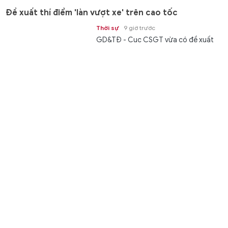
Đề xuất thí điểm 'làn vượt xe' trên cao tốc
Thời sự
9 giờ trước
GD&TĐ - Cục CSGT vừa có đề xuất
thí điểm bố trí “làn vượt xe” trên một
số tuyến cao tốc, đồng thời tổ chức...
Đường bay Đồng Hới - Cam Ranh, động lực thúc đẩy
liên kết du lịch
Thời sự
9 giờ trước
GD&TĐ - Khai trương đường bay
Đồng Hới - Cam Ranh không chỉ góp
phần tăng cường kết nối giao thông
mà...
Siết thực thi pháp luật về quyền tác giả, quyền liên
quan
Văn hóa
9 giờ trước
GD&TĐ -Bộ VH,TT&DL yêu cầu tăng