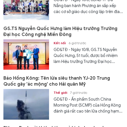
Nẵng ban hành Phương án sắp xếp
các cơ sở giáo dục công lập trên địa...
GS.TS Nguyễn Quốc Hưng làm Hiệu trưởng Trường
Đại học Công nghệ Miền Đông
Kết nối
6 giờ trước
GD&TĐ - Ngày 10/8, GS.TS Nguyễn
Quốc Hưng, 51 tuổi, được bổ nhiệm
làm Hiệu trưởng Trường Đại học...
Báo Hồng Kông: Tên lửa siêu thanh YJ-20 Trung
Quốc gây 'ác mộng' cho Hải quân Mỹ
Thế giới
7 giờ trước
GD&TĐ - Ấn phẩm South China
Morning Post (SCMP) của Hồng Kông
đánh giá rất cao tên lửa chống hạm...