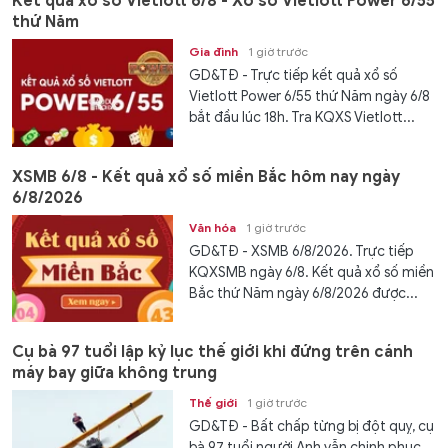
Kết quả xổ số Vietlott 6/8 - Xổ số Vietlott Power 6/55
thứ Năm
Gia đình
1 giờ trước
GD&TĐ - Trực tiếp kết quả xổ số
Vietlott Power 6/55 thứ Năm ngày 6/8
bắt đầu lúc 18h. Tra KQXS Vietlott...
XSMB 6/8 - Kết quả xổ số miền Bắc hôm nay ngày
6/8/2026
Văn hóa
1 giờ trước
GD&TĐ - XSMB 6/8/2026. Trực tiếp
KQXSMB ngày 6/8. Kết quả xổ số miền
Bắc thứ Năm ngày 6/8/2026 được...
Cụ bà 97 tuổi lập kỷ lục thế giới khi đứng trên cánh
máy bay giữa không trung
Thế giới
1 giờ trước
GD&TĐ - Bất chấp từng bị đột quỵ, cụ
bà 97 tuổi người Anh vẫn chinh phục