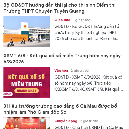
Bộ GD&ĐT hướng dẫn thi lại cho thí sinh Điểm thi
Trường THPT Chuyên Tuyên Quang
Giáo dục
1 giờ trước
GD&TĐ - Bộ GD&ĐT hướng dẫn tổ
chức thi lại Kỳ thi tốt nghiệp THPT
2026 cho các thí sinh tại Điểm thi...
XSMT 6/8 - Kết quả xổ số miền Trung hôm nay ngày
6/8/2026
Văn hóa
2 giờ trước
GD&TĐ - XSMT 6/8/2026. Kết quả xổ
số hôm nay ngày 6/8. Trực tiếp
KQXSMT 6/8. KQXSMT 6/8. Kết quả...
3 Hiệu trưởng trường cao đẳng ở Cà Mau được bổ
nhiệm làm Phó Giám đốc Sở
Chuyển động
2 giờ trước
GD&TĐ - Chủ tịch UBND tỉnh Cà Mau