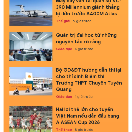
Máy bay vận tải quân sự KC-
390 Millennium giành thắng
lợi lớn trước A400M Atlas
Thế giới
9 giờ trước
Quản trị đại học từ những
nguyên tắc rõ ràng
Giáo dục
6 giờ trước
Bộ GD&ĐT hướng dẫn thi lại
cho thí sinh Điểm thi
Trường THPT Chuyên Tuyên
Quang
Giáo dục
1 giờ trước
Hai lợi thế lớn cho tuyển
Việt Nam nếu dẫn đầu bảng
A ASEAN Cup 2026
Thể thao
8 giờ trước