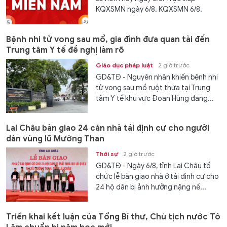
KQXSMN ngày 6/8. KQXSMN 6/8.
Kết...
Bệnh nhi tử vong sau mổ, gia đình đưa quan tài đến
Trung tâm Y tế đề nghị làm rõ
Giáo dục pháp luật
2 giờ trước
GD&TĐ - Nguyên nhân khiến bệnh nhi
tử vong sau mổ ruột thừa tại Trung
tâm Y tế khu vực Đoan Hùng đang...
Lai Châu bàn giao 24 căn nhà tái định cư cho người
dân vùng lũ Mường Than
Thời sự
2 giờ trước
GD&TĐ - Ngày 6/8, tỉnh Lai Châu tổ
chức lễ bàn giao nhà ở tái định cư cho
24 hộ dân bị ảnh hưởng nặng nề...
Triển khai kết luận của Tổng Bí thư, Chủ tịch nước Tô