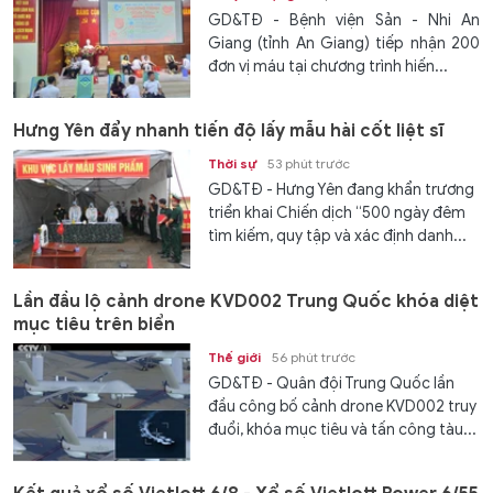
GD&TĐ - Bệnh viện Sản - Nhi An
Giang (tỉnh An Giang) tiếp nhận 200
đơn vị máu tại chương trình hiến...
Hưng Yên đẩy nhanh tiến độ lấy mẫu hài cốt liệt sĩ
Thời sự
53 phút trước
GD&TĐ - Hưng Yên đang khẩn trương
triển khai Chiến dịch “500 ngày đêm
tìm kiếm, quy tập và xác định danh...
Lần đầu lộ cảnh drone KVD002 Trung Quốc khóa diệt
mục tiêu trên biển
Thế giới
56 phút trước
GD&TĐ - Quân đội Trung Quốc lần
đầu công bố cảnh drone KVD002 truy
đuổi, khóa mục tiêu và tấn công tàu...