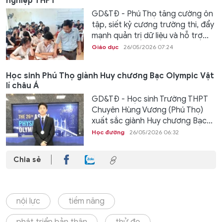
nghiệp THPT
GD&TĐ - Phú Thọ tăng cường ôn
tập, siết kỷ cương trường thi, đẩy
mạnh quản trị dữ liệu và hỗ trợ...
Giáo dục
26/05/2026 07:24
Học sinh Phú Thọ giành Huy chương Bạc Olympic Vật
lí châu Á
GD&TĐ - Học sinh Trường THPT
Chuyên Hùng Vương (Phú Thọ)
xuất sắc giành Huy chương Bạc...
Học đường
26/05/2026 06:32
Chia sẻ
nội lực
tiềm năng
phát triển bản thân
thử đo