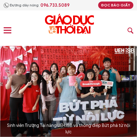
096.733.5089
Đường dây nóng:
ĐỌC BÁO GIẤY
Sinh viên Trường Tài năng UEH.ISB và thông điệp Bứt phá từ nội
lực