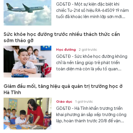
GD&TĐ - Một sự kiện đặc biệt khi
chiếc Tu-214 số hiệu RA-64509 19 năm
tuổi đã khoác lên mình lớp sơn mới...
Sức khỏe học đường trước nhiều thách thức cần
sớm tháo gỡ
Học đường
2 giờ trước
GD&TĐ - Sức khỏe học đường không
chỉ là nền tảng giúp trẻ phát triển
toàn diện mà còn là yếu tố quan...
Giảm đầu mối, tăng hiệu quả quản trị trường học ở
Hà Tĩnh
Giáo dục
1 giờ trước
GD&TĐ - Hà Tĩnh khẩn trương triển
khai phương án sắp xếp trường công
lập, hoàn thành trước 20/8 để vận...