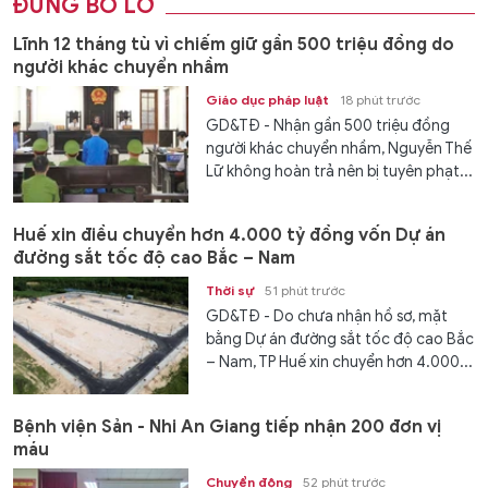
ĐỪNG BỎ LỠ
Lĩnh 12 tháng tù vì chiếm giữ gần 500 triệu đồng do
người khác chuyển nhầm
Giáo dục pháp luật
18 phút trước
GD&TĐ - Nhận gần 500 triệu đồng
người khác chuyển nhầm, Nguyễn Thế
Lữ không hoàn trả nên bị tuyên phạt...
Huế xin điều chuyển hơn 4.000 tỷ đồng vốn Dự án
đường sắt tốc độ cao Bắc – Nam
Thời sự
51 phút trước
GD&TĐ - Do chưa nhận hồ sơ, mặt
bằng Dự án đường sắt tốc độ cao Bắc
– Nam, TP Huế xin chuyển hơn 4.000...
Bệnh viện Sản - Nhi An Giang tiếp nhận 200 đơn vị
máu
Chuyển động
52 phút trước