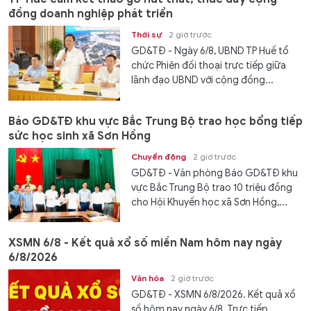
đồng doanh nghiệp phát triển
Thời sự
2 giờ trước
GD&TĐ - Ngày 6/8, UBND TP Huế tổ
chức Phiên đối thoại trực tiếp giữa
lãnh đạo UBND với cộng đồng...
Báo GD&TĐ khu vực Bắc Trung Bộ trao học bổng tiếp
sức học sinh xã Sơn Hồng
Chuyển động
2 giờ trước
GD&TĐ - Văn phòng Báo GD&TĐ khu
vực Bắc Trung Bộ trao 10 triệu đồng
cho Hội Khuyến học xã Sơn Hồng,...
XSMN 6/8 - Kết quả xổ số miền Nam hôm nay ngày
6/8/2026
Văn hóa
2 giờ trước
GD&TĐ - XSMN 6/8/2026. Kết quả xổ
số hôm nay ngày 6/8. Trực tiếp