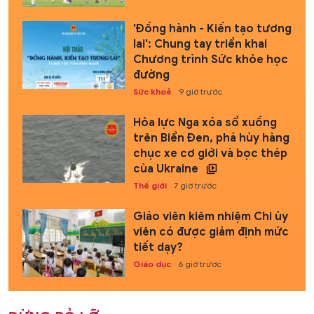
'Đồng hành - Kiến tạo tương
lai': Chung tay triển khai
Chương trình Sức khỏe học
đường
Sức khoẻ
9 giờ trước
Hỏa lực Nga xóa sổ xuồng
trên Biển Đen, phá hủy hàng
chục xe cơ giới và bọc thép
của Ukraine
Thế giới
7 giờ trước
Giáo viên kiêm nhiệm Chi ủy
viên có được giảm định mức
tiết dạy?
Giáo dục
6 giờ trước