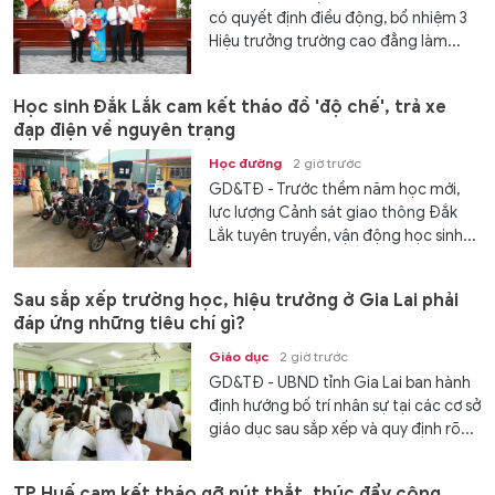
có quyết định điều động, bổ nhiệm 3
Hiệu trưởng trường cao đẳng làm...
Học sinh Đắk Lắk cam kết tháo đồ 'độ chế', trả xe
đạp điện về nguyên trạng
Học đường
2 giờ trước
GD&TĐ - Trước thềm năm học mới,
lực lượng Cảnh sát giao thông Đắk
Lắk tuyên truyền, vận động học sinh...
Sau sắp xếp trường học, hiệu trưởng ở Gia Lai phải
đáp ứng những tiêu chí gì?
Giáo dục
2 giờ trước
GD&TĐ - UBND tỉnh Gia Lai ban hành
định hướng bố trí nhân sự tại các cơ sở
giáo dục sau sắp xếp và quy định rõ...
TP Huế cam kết tháo gỡ nút thắt, thúc đẩy cộng