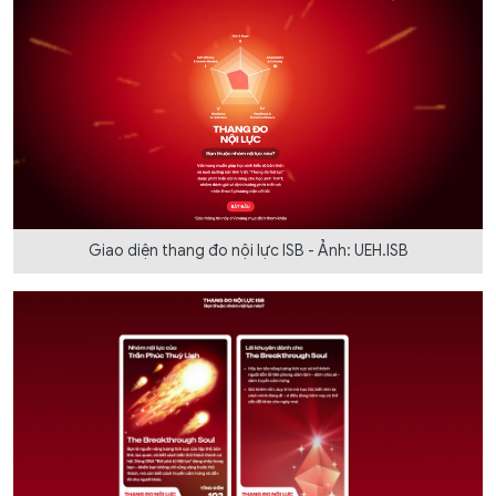
Giao diện thang đo nội lực ISB - Ảnh: UEH.ISB