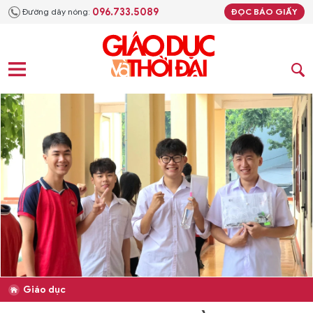
096.733.5089
Đường dây nóng:
ĐỌC BÁO GIẤY
Giáo dục