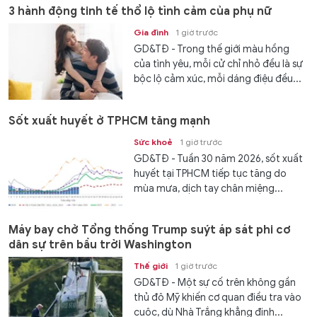
3 hành động tinh tế thổ lộ tình cảm của phụ nữ
Gia đình
1 giờ trước
GD&TĐ - Trong thế giới màu hồng
của tình yêu, mỗi cử chỉ nhỏ đều là sự
bộc lộ cảm xúc, mỗi dáng điệu đều...
Sốt xuất huyết ở TPHCM tăng mạnh
Sức khoẻ
1 giờ trước
GD&TĐ - Tuần 30 năm 2026, sốt xuất
huyết tại TPHCM tiếp tục tăng do
mùa mưa, dịch tay chân miệng...
Máy bay chở Tổng thống Trump suýt áp sát phi cơ
dân sự trên bầu trời Washington
Thế giới
1 giờ trước
GD&TĐ - Một sự cố trên không gần
thủ đô Mỹ khiến cơ quan điều tra vào
cuộc, dù Nhà Trắng khẳng định...