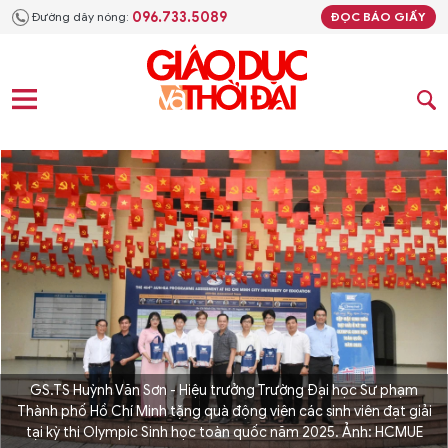
096.733.5089
Đường dây nóng:
ĐỌC BÁO GIẤY
GS.TS Huỳnh Văn Sơn - Hiệu trưởng Trường Đại học Sư phạm
Thành phố Hồ Chí Minh tặng quà động viên các sinh viên đạt giải
tại kỳ thi Olympic Sinh học toàn quốc năm 2025. Ảnh: HCMUE