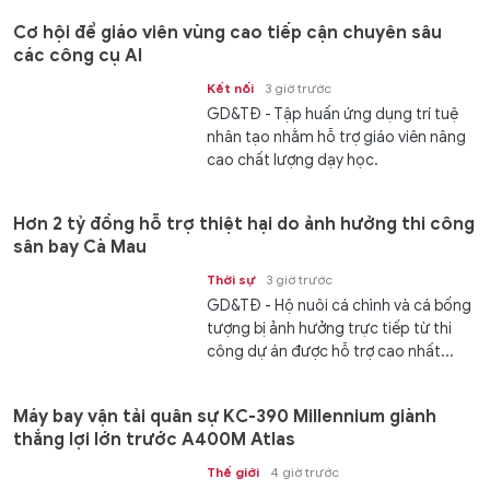
Cơ hội để giáo viên vùng cao tiếp cận chuyên sâu
các công cụ AI
Kết nối
3 giờ trước
GD&TĐ - Tập huấn ứng dụng trí tuệ
nhân tạo nhằm hỗ trợ giáo viên nâng
cao chất lượng dạy học.
Hơn 2 tỷ đồng hỗ trợ thiệt hại do ảnh hưởng thi công
sân bay Cà Mau
Thời sự
3 giờ trước
GD&TĐ - Hộ nuôi cá chình và cá bống
tượng bị ảnh hưởng trực tiếp từ thi
công dự án được hỗ trợ cao nhất...
Máy bay vận tải quân sự KC-390 Millennium giành
thắng lợi lớn trước A400M Atlas
Thế giới
4 giờ trước