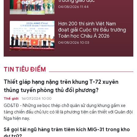
trường giáo dục
04/08/2026 11:44
Hơn 200 thí sinh Việt Nam
đoạt giải Cuộc thi Đấu trường
Toán học Châu Á 2026
04/08/2026 10:03
TIN TIÊU ĐIỂM
Thiết giáp hạng nặng trên khung T-72 xuyên
thủng tuyến phòng thủ đối phương?
Thế giới
16/07/2024 10:00
GD&TĐ - Những xe bọc thép chở quân sử dụng khung gầm xe
tăng chiến đấu chủ lực có lẽ là phương tiện cần thiết với Quân đội
Nga hiện nay.
Sẽ gọi tái ngũ hàng trăm tiêm kích MiG-31 trong kho
dự trữ?