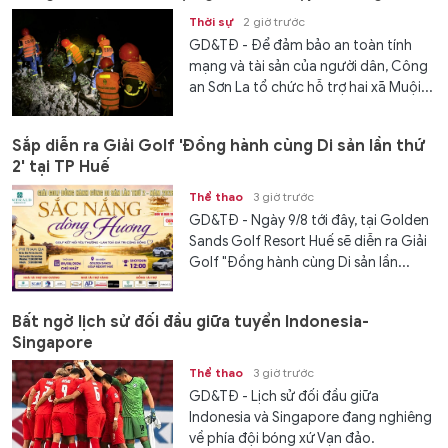
Thời sự
2 giờ trước
GD&TĐ - Để đảm bảo an toàn tính
mạng và tài sản của người dân, Công
an Sơn La tổ chức hỗ trợ hai xã Muội...
Sắp diễn ra Giải Golf 'Đồng hành cùng Di sản lần thứ
2' tại TP Huế
Thể thao
3 giờ trước
GD&TĐ - Ngày 9/8 tới đây, tại Golden
Sands Golf Resort Huế sẽ diễn ra Giải
Golf "Đồng hành cùng Di sản lần...
Bất ngờ lịch sử đối đầu giữa tuyển Indonesia-
Singapore
Thể thao
3 giờ trước
GD&TĐ - Lịch sử đối đầu giữa
Indonesia và Singapore đang nghiêng
về phía đội bóng xứ Vạn đảo.