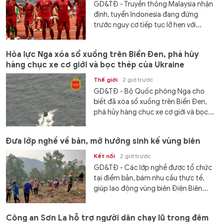
GD&TĐ - Truyền thông Malaysia nhận
định, tuyển Indonesia đang đứng
trước nguy cơ tiếp tục lỡ hẹn với...
Hỏa lực Nga xóa sổ xuồng trên Biển Đen, phá hủy
hàng chục xe cơ giới và bọc thép của Ukraine
Thế giới
2 giờ trước
GD&TĐ - Bộ Quốc phòng Nga cho
biết đã xóa sổ xuồng trên Biển Đen,
phá hủy hàng chục xe cơ giới và bọc...
Đưa lớp nghề về bản, mở hướng sinh kế vùng biên
Kết nối
2 giờ trước
GD&TĐ - Các lớp nghề được tổ chức
tại điểm bản, bám nhu cầu thực tế,
giúp lao động vùng biên Điện Biên...
Công an Sơn La hỗ trợ người dân chạy lũ trong đêm