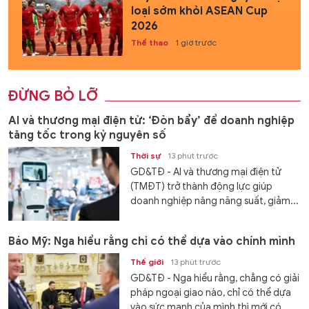
loại sớm khỏi ASEAN Cup
2026
Thể thao
1 giờ trước
ĐỪNG BỎ LỠ
AI và thương mại điện tử: ‘Đòn bẩy’ để doanh nghiệp
tăng tốc trong kỷ nguyên số
Thời sự
13 phút trước
GD&TĐ - AI và thương mại điện tử
(TMĐT) trở thành động lực giúp
doanh nghiệp nâng năng suất, giảm...
Báo Mỹ: Nga hiểu rằng chỉ có thể dựa vào chính mình
Thế giới
13 phút trước
GD&TĐ - Nga hiểu rằng, chẳng có giải
pháp ngoại giao nào, chỉ có thể dựa
vào sức mạnh của mình thì mới có...