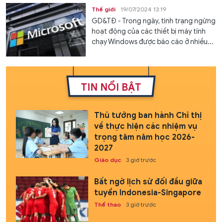
Thế giới
19/07/2024 13:19
GD&TĐ - Trong ngày, tình trạng ngừng
hoạt động của các thiết bị máy tính
chạy Windows được báo cáo ở nhiều...
TIN NỔI BẬT
Thủ tướng ban hành Chỉ thị
về thực hiện các nhiệm vụ
trọng tâm năm học 2026-
2027
Giáo dục
3 giờ trước
Bất ngờ lịch sử đối đầu giữa
tuyển Indonesia-Singapore
Thể thao
3 giờ trước