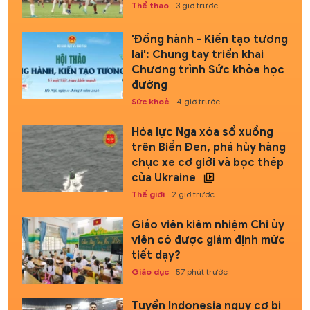
Thể thao
3 giờ trước
'Đồng hành - Kiến tạo tương
lai': Chung tay triển khai
Chương trình Sức khỏe học
đường
Sức khoẻ
4 giờ trước
Hỏa lực Nga xóa sổ xuồng
trên Biển Đen, phá hủy hàng
chục xe cơ giới và bọc thép
của Ukraine
Thế giới
2 giờ trước
Giáo viên kiêm nhiệm Chi ủy
viên có được giảm định mức
tiết dạy?
Giáo dục
57 phút trước
Tuyển Indonesia nguy cơ bị