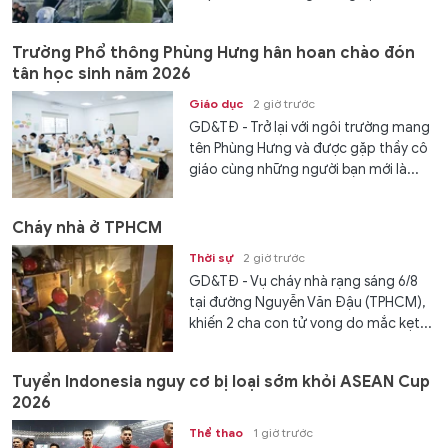
Trường Phổ thông Phùng Hưng hân hoan chào đón
tân học sinh năm 2026
Giáo dục
2 giờ trước
GD&TĐ - Trở lại với ngôi trường mang
tên Phùng Hưng và được gặp thầy cô
giáo cùng những người bạn mới là...
Cháy nhà ở TPHCM
Thời sự
2 giờ trước
GD&TĐ - Vụ cháy nhà rạng sáng 6/8
tại đường Nguyễn Văn Đậu (TPHCM),
khiến 2 cha con tử vong do mắc kẹt...
Tuyển Indonesia nguy cơ bị loại sớm khỏi ASEAN Cup
2026
Thể thao
1 giờ trước