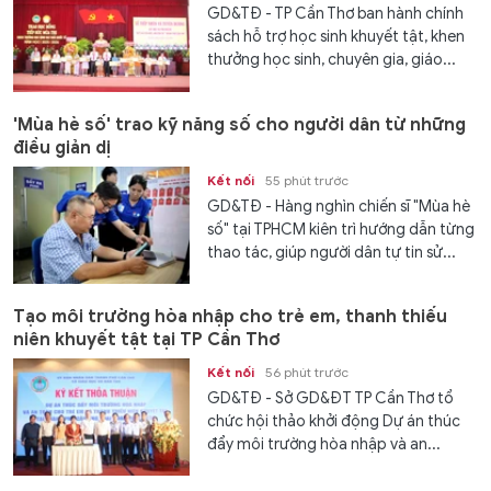
GD&TĐ - TP Cần Thơ ban hành chính
sách hỗ trợ học sinh khuyết tật, khen
thưởng học sinh, chuyên gia, giáo...
'Mùa hè số' trao kỹ năng số cho người dân từ những
điều giản dị
Kết nối
55 phút trước
GD&TĐ - Hàng nghìn chiến sĩ "Mùa hè
số" tại TPHCM kiên trì hướng dẫn từng
thao tác, giúp người dân tự tin sử...
Tạo môi trường hòa nhập cho trẻ em, thanh thiếu
niên khuyết tật tại TP Cần Thơ
Kết nối
56 phút trước
GD&TĐ - Sở GD&ĐT TP Cần Thơ tổ
chức hội thảo khởi động Dự án thúc
đẩy môi trường hòa nhập và an...