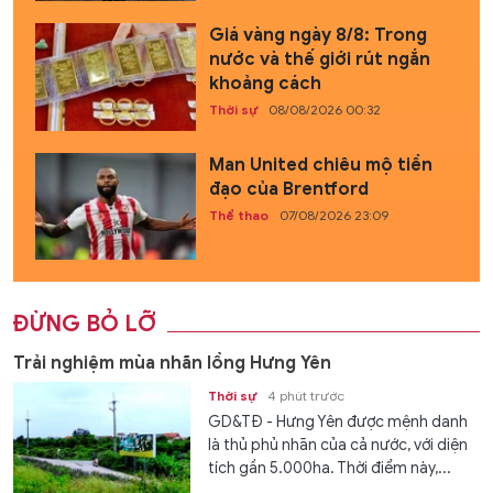
Giá vàng ngày 8/8: Trong
nước và thế giới rút ngắn
khoảng cách
Thời sự
08/08/2026 00:32
Man United chiêu mộ tiền
đạo của Brentford
Thể thao
07/08/2026 23:09
ĐỪNG BỎ LỠ
Trải nghiệm mùa nhãn lồng Hưng Yên
Thời sự
4 phút trước
GD&TĐ - Hưng Yên được mệnh danh
là thủ phủ nhãn của cả nước, với diện
tích gần 5.000ha. Thời điểm này,...