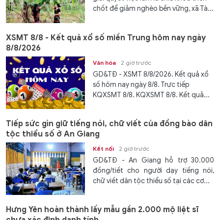
chốt để giảm nghèo bền vững, xã Tà...
XSMT 8/8 - Kết quả xổ số miền Trung hôm nay ngày
8/8/2026
Văn hóa
2 giờ trước
GD&TĐ - XSMT 8/8/2026. Kết quả xổ
số hôm nay ngày 8/8. Trực tiếp
KQXSMT 8/8. KQXSMT 8/8. Kết quả...
Tiếp sức gìn giữ tiếng nói, chữ viết của đồng bào dân
tộc thiểu số ở An Giang
Kết nối
2 giờ trước
GD&TĐ - An Giang hỗ trợ 30.000
đồng/tiết cho người dạy tiếng nói,
chữ viết dân tộc thiểu số tại các cơ...
Hưng Yên hoàn thành lấy mẫu gần 2.000 mộ liệt sĩ