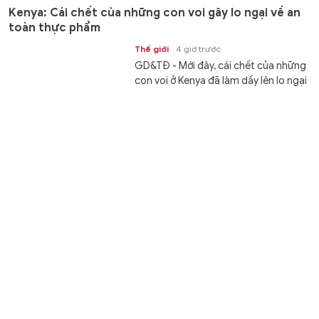
Kenya: Cái chết của những con voi gây lo ngại về an
toàn thực phẩm
Thế giới
4 giờ trước
GD&TĐ - Mới đây, cái chết của những
con voi ở Kenya đã làm dấy lên lo ngại
về an toàn thực phẩm ở quốc gia...
Nga tung loạt đòn tập kích, phá hủy 34 tàu, 5 xe tăng
và 77 pháo Ukraine
Thế giới
4 giờ trước
GD&TĐ - Bộ Quốc phòng Nga cho
biết đã tiến hành loạt đòn tấn
công, phá hủy 34 tàu, 5 xe tăng và...
4 người bị sóng cuốn khi chụp ảnh tại Mũi Nghê - Đà
Nẵng, 3 người mất tích
Thời sự
4 giờ trước
GD&TĐ - 6 người ra khu vực Mũi Nghê