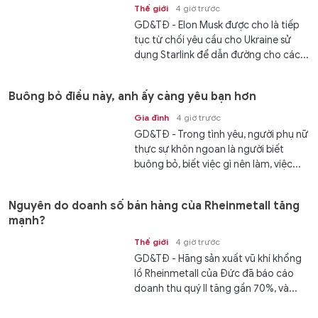
Thế giới
4 giờ trước
GD&TĐ - Elon Musk được cho là tiếp
tục từ chối yêu cầu cho Ukraine sử
dụng Starlink để dẫn đường cho các...
Buông bỏ điều này, anh ấy càng yêu bạn hơn
Gia đình
4 giờ trước
GD&TĐ - Trong tình yêu, người phụ nữ
thực sự khôn ngoan là người biết
buông bỏ, biết việc gì nên làm, việc...
Nguyên do doanh số bán hàng của Rheinmetall tăng
mạnh?
Thế giới
4 giờ trước
GD&TĐ - Hãng sản xuất vũ khí khổng
lồ Rheinmetall của Đức đã báo cáo
doanh thu quý II tăng gần 70%, và...