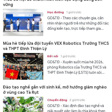
vững
Học đường
1 giờ trước
GD&TĐ - Theo các chuyên gia, cần
nhìn nhận người trẻ như những đối tác
đồng kiến tạo, trực tiếp tham gia...
Mùa hè tiếp lửa đội tuyển VEX Robotics Trường THCS
và THPT Đinh Thiện Lý
Kết nối
1 giờ trước
GD&TĐ - ​​Xuyên suốt mùa hè 2026,
phòng Robotics của Trường THCS và
THPT Đinh Thiện Lý (LSTS) luôn sôi...
Đào tạo nghề gắn với sinh kế, mở hướng giảm nghèo
ở vùng cao Tà Rụt
Chuyển động
2 giờ trước
GD&TĐ - Xác định đào tạo nghề và
giải quyết việc làm là chìa khoá then