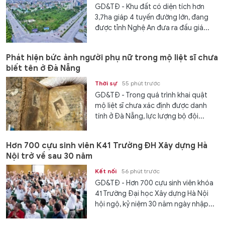
GD&TĐ - Khu đất có diện tích hơn
3,7ha giáp 4 tuyến đường lớn, đang
được tỉnh Nghệ An đưa ra đấu giá...
Phát hiện bức ảnh người phụ nữ trong mộ liệt sĩ chưa
biết tên ở Đà Nẵng
Thời sự
55 phút trước
GD&TĐ - Trong quá trình khai quật
mộ liệt sĩ chưa xác định được danh
tính ở Đà Nẵng, lực lượng bộ đội...
Hơn 700 cựu sinh viên K41 Trường ĐH Xây dựng Hà
Nội trở về sau 30 năm
Kết nối
56 phút trước
GD&TĐ - Hơn 700 cựu sinh viên khóa
41 Trường Đại học Xây dựng Hà Nội
hội ngộ, kỷ niệm 30 năm ngày nhập...