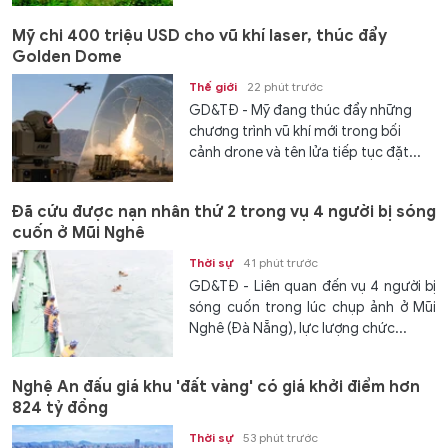
Mỹ chi 400 triệu USD cho vũ khí laser, thúc đẩy
Golden Dome
Thế giới
22 phút trước
GD&TĐ - Mỹ đang thúc đẩy những
chương trình vũ khí mới trong bối
cảnh drone và tên lửa tiếp tục đặt...
Đã cứu được nạn nhân thứ 2 trong vụ 4 người bị sóng
cuốn ở Mũi Nghê
Thời sự
41 phút trước
GD&TĐ - Liên quan đến vụ 4 người bị
sóng cuốn trong lúc chụp ảnh ở Mũi
Nghê (Đà Nẵng), lực lượng chức...
Nghệ An đấu giá khu 'đất vàng' có giá khởi điểm hơn
824 tỷ đồng
Thời sự
53 phút trước