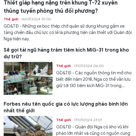
Thiết giáp hạng nặng trên khung T-72 xuyên
thủng tuyến phòng thủ đối phương?
Thế giới
16/07/2024 10:00
GD&TĐ - Những xe bọc thép chở quân sử dụng khung gầm xe
tăng chiến đấu chủ lực có lẽ là phương tiện cần thiết với Quân đội
Nga hiện nay.
Sẽ gọi tái ngũ hàng trăm tiêm kích MiG-31 trong kho
dự trữ?
Thế giới
17/07/2024 06:00
GD&TĐ - Các nguồn thông tin mở cho
biết đến năm 2018, Nga có thể vẫn lưu
giữ tới 130 tiêm kích MiG-31 trong...
Forbes nêu tên quốc gia có lực lượng pháo binh lớn
nhất thế giới
Thế giới
17/07/2024 23:01
GD&TĐ - Quân đội Nga có kho vũ khí
pháo lớn nhất và cũng có nguồn cung