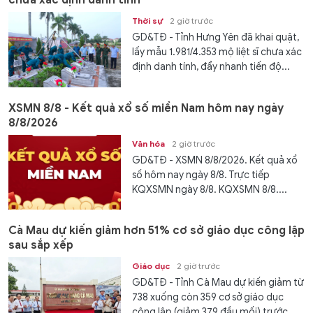
chưa xác định danh tính
Thời sự
2 giờ trước
GD&TĐ - Tỉnh Hưng Yên đã khai quật,
lấy mẫu 1.981/4.353 mộ liệt sĩ chưa xác
định danh tính, đẩy nhanh tiến độ...
XSMN 8/8 - Kết quả xổ số miền Nam hôm nay ngày
8/8/2026
Văn hóa
2 giờ trước
GD&TĐ - XSMN 8/8/2026. Kết quả xổ
số hôm nay ngày 8/8. Trực tiếp
KQXSMN ngày 8/8. KQXSMN 8/8....
Cà Mau dự kiến giảm hơn 51% cơ sở giáo dục công lập
sau sắp xếp
Giáo dục
2 giờ trước
GD&TĐ - Tỉnh Cà Mau dự kiến giảm từ
738 xuống còn 359 cơ sở giáo dục
công lập (giảm 379 đầu mối) trước...