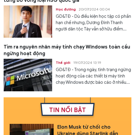
từng bỏ vòng loại HSG quốc gia
Học đường
20/07/2024 00:04
GD&TĐ - Dù điều kiện học tập có phần
hạn chế nhưng, Dương Đình Thanh
người dân tộc Tày vẫn sở hữu điểm...
Tìm ra nguyên nhân máy tính chạy Windows toàn cầu
ngừng hoạt động
Thế giới
19/07/2024 13:19
GD&TĐ - Trong ngày, tình trạng ngừng
hoạt động của các thiết bị máy tính
chạy Windows được báo cáo ở nhiều...
TIN NỔI BẬT
Elon Musk từ chối cho
Ukraine dùng Starlink dẫn