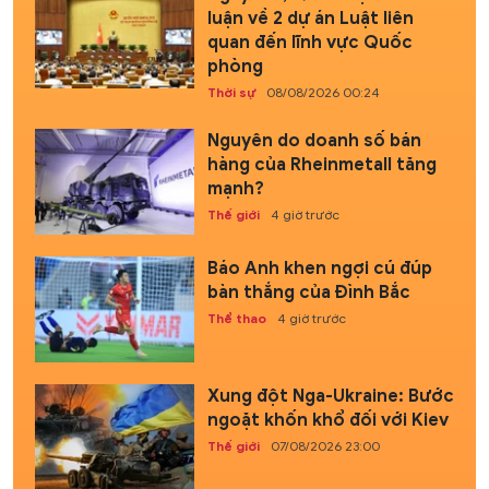
luận về 2 dự án Luật liên
quan đến lĩnh vực Quốc
phòng
Thời sự
08/08/2026 00:24
Nguyên do doanh số bán
hàng của Rheinmetall tăng
mạnh?
Thế giới
4 giờ trước
Báo Anh khen ngợi cú đúp
bàn thắng của Đình Bắc
Thể thao
4 giờ trước
Xung đột Nga-Ukraine: Bước
ngoặt khốn khổ đối với Kiev
Thế giới
07/08/2026 23:00