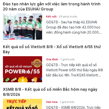
Đào tạo nhân lực gắn với việc làm trong hành trình
20 năm của ESUHAI Group
Kết nối
59 phút trước
GD&TĐ - Sau hai thập kỷ, ESUHAI
Group đã đào tạo hơn 42.000 học
viên; đồng hành cùng hơn 20.000...
Kết quả xổ số Vietlott 8/8 - Xổ số Vietlott 6/55 thứ
Bảy
Gia đình
1 giờ trước
GD&TĐ - Trực tiếp kết quả xổ số
Vietlott Power 6/55 thứ Bảy ngày 8/8
bắt đầu lúc 18h. Tra KQXS Vietlott...
XSMB 8/8 - Kết quả xổ số miền Bắc hôm nay ngày
8/8/2026
Văn hóa
1 giờ trước
GD&TĐ - XSMB 8/8/2026. Trực tiếp