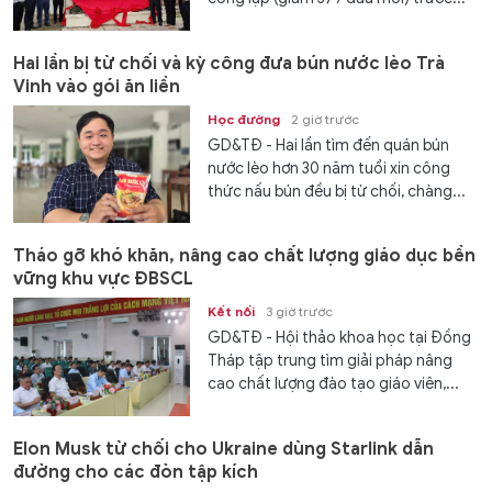
Hai lần bị từ chối và kỳ công đưa bún nước lèo Trà
Vinh vào gói ăn liền
Học đường
2 giờ trước
GD&TĐ - Hai lần tìm đến quán bún
nước lèo hơn 30 năm tuổi xin công
thức nấu bún đều bị từ chối, chàng...
Tháo gỡ khó khăn, nâng cao chất lượng giáo dục bền
vững khu vực ĐBSCL
Kết nối
3 giờ trước
GD&TĐ - Hội thảo khoa học tại Đồng
Tháp tập trung tìm giải pháp nâng
cao chất lượng đào tạo giáo viên,...
Elon Musk từ chối cho Ukraine dùng Starlink dẫn
đường cho các đòn tập kích