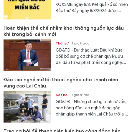
KQXSMB ngày 8/8. Kết quả xổ số miền
Bắc thứ Bảy ngày 8/8/2026 được...
Hoàn thiện thể chế nhằm khơi thông nguồn lực dầu
khí trong bối cảnh mới
Thời sự
1 giờ trước
GD&TĐ - Dự thảo Luật Dầu khí (sửa
đổi) bổ sung cơ chế phân quyền, ưu
đãi đầu tư và phát triển công nghệ,...
Đào tạo nghề mở lối thoát nghèo cho thanh niên
vùng cao Lai Châu
Kết nối
1 giờ trước
GD&TĐ - Những chương trình tư vấn,
học bổng đào tạo nghề đang góp
phần giúp thanh niên Lai Châu trở lại...
Trao cơ hội để thanh niên kiến tạo cộng đồng bền