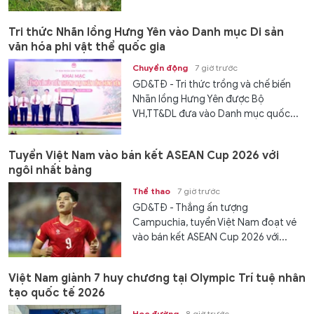
Tri thức Nhãn lồng Hưng Yên vào Danh mục Di sản
văn hóa phi vật thể quốc gia
Chuyển động
7 giờ trước
GD&TĐ - Tri thức trồng và chế biến
Nhãn lồng Hưng Yên được Bộ
VH,TT&DL đưa vào Danh mục quốc...
Tuyển Việt Nam vào bán kết ASEAN Cup 2026 với
ngôi nhất bảng
Thể thao
7 giờ trước
GD&TĐ - Thắng ấn tượng
Campuchia, tuyển Việt Nam đoạt vé
vào bán kết ASEAN Cup 2026 với...
Việt Nam giành 7 huy chương tại Olympic Trí tuệ nhân
tạo quốc tế 2026
Học đường
8 giờ trước