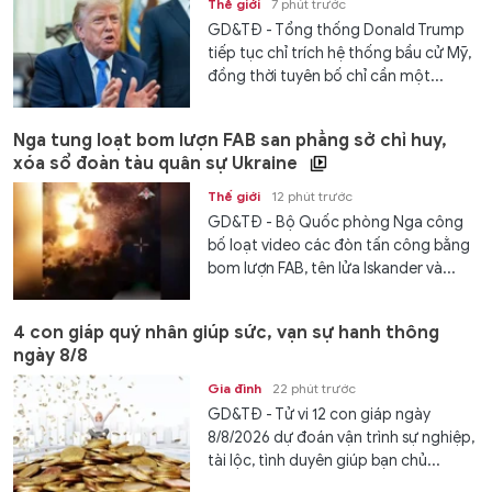
Thế giới
7 phút trước
GD&TĐ - Tổng thống Donald Trump
tiếp tục chỉ trích hệ thống bầu cử Mỹ,
đồng thời tuyên bố chỉ cần một...
Nga tung loạt bom lượn FAB san phẳng sở chỉ huy,
xóa sổ đoàn tàu quân sự Ukraine
Thế giới
12 phút trước
GD&TĐ - Bộ Quốc phòng Nga công
bố loạt video các đòn tấn công bằng
bom lượn FAB, tên lửa Iskander và...
4 con giáp quý nhân giúp sức, vạn sự hanh thông
ngày 8/8
Gia đình
22 phút trước
GD&TĐ - Tử vi 12 con giáp ngày
8/8/2026 dự đoán vận trình sự nghiệp,
tài lộc, tình duyên giúp bạn chủ...