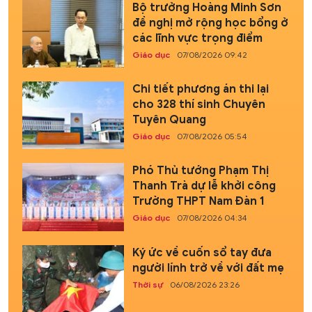
Bộ trưởng Hoàng Minh Sơn
đề nghị mở rộng học bổng ở
các lĩnh vực trọng điểm
Giáo dục
07/08/2026 09:42
Chi tiết phương án thi lại
cho 328 thí sinh Chuyên
Tuyên Quang
Giáo dục
07/08/2026 05:54
Phó Thủ tướng Phạm Thị
Thanh Trà dự lễ khởi công
Trường THPT Nam Đàn 1
Giáo dục
07/08/2026 04:34
Ký ức về cuốn sổ tay đưa
người lính trở về với đất mẹ
Thời sự
06/08/2026 23:26