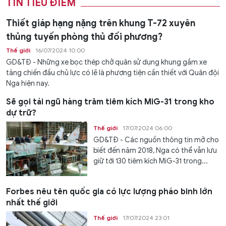
TIN TIÊU ĐIỂM
Thiết giáp hạng nặng trên khung T-72 xuyên
thủng tuyến phòng thủ đối phương?
Thế giới
16/07/2024 10:00
GD&TĐ - Những xe bọc thép chở quân sử dụng khung gầm xe
tăng chiến đấu chủ lực có lẽ là phương tiện cần thiết với Quân đội
Nga hiện nay.
Sẽ gọi tái ngũ hàng trăm tiêm kích MiG-31 trong kho
dự trữ?
Thế giới
17/07/2024 06:00
GD&TĐ - Các nguồn thông tin mở cho
biết đến năm 2018, Nga có thể vẫn lưu
giữ tới 130 tiêm kích MiG-31 trong...
Forbes nêu tên quốc gia có lực lượng pháo binh lớn
nhất thế giới
Thế giới
17/07/2024 23:01