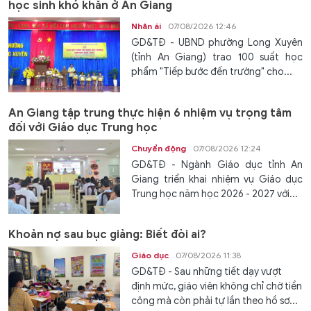
học sinh khó khăn ở An Giang
Nhân ái
07/08/2026 12:46
GD&TĐ - UBND phường Long Xuyên
(tỉnh An Giang) trao 100 suất học
phẩm "Tiếp bước đến trường" cho...
An Giang tập trung thực hiện 6 nhiệm vụ trọng tâm
đối với Giáo dục Trung học
Chuyển động
07/08/2026 12:24
GD&TĐ - Ngành Giáo dục tỉnh An
Giang triển khai nhiệm vụ Giáo dục
Trung học năm học 2026 - 2027 với...
Khoản nợ sau bục giảng: Biết đòi ai?
Giáo dục
07/08/2026 11:38
GD&TĐ - Sau những tiết dạy vượt
định mức, giáo viên không chỉ chờ tiền
công mà còn phải tự lần theo hồ sơ...