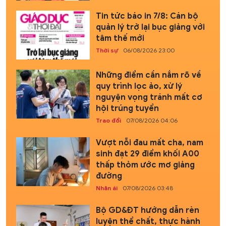
Tin tức báo in 7/8: Cán bộ
quản lý trở lại bục giảng với
tâm thế mới
Thời sự
06/08/2026 23:00
Những điểm cần nắm rõ về
quy trình lọc ảo, xử lý
nguyện vọng tránh mất cơ
hội trúng tuyển
Trao đổi
07/08/2026 04:06
Vượt nỗi đau mất cha, nam
sinh đạt 29 điểm khối A00
thấp thỏm ước mơ giảng
đường
Nhân ái
07/08/2026 03:48
Bộ GD&ĐT hướng dẫn rèn
luyện thể chất, thực hành