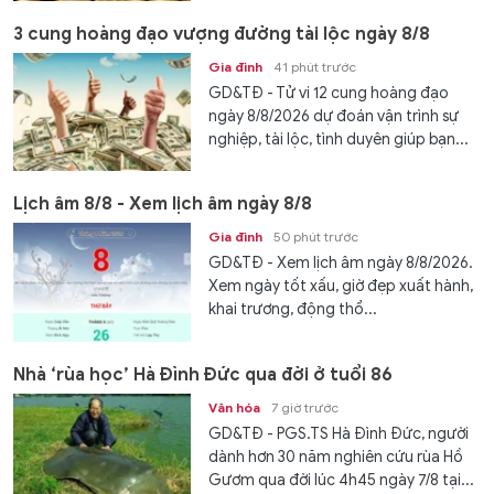
3 cung hoàng đạo vượng đường tài lộc ngày 8/8
Gia đình
41 phút trước
GD&TĐ - Tử vi 12 cung hoàng đạo
ngày 8/8/2026 dự đoán vận trình sự
nghiệp, tài lộc, tình duyên giúp bạn...
Lịch âm 8/8 - Xem lịch âm ngày 8/8
Gia đình
50 phút trước
GD&TĐ - Xem lịch âm ngày 8/8/2026.
Xem ngày tốt xấu, giờ đẹp xuất hành,
khai trương, động thổ...
Nhà ‘rùa học’ Hà Đình Đức qua đời ở tuổi 86
Văn hóa
7 giờ trước
GD&TĐ - PGS.TS Hà Đình Đức, người
dành hơn 30 năm nghiên cứu rùa Hồ
Gươm qua đời lúc 4h45 ngày 7/8 tại...