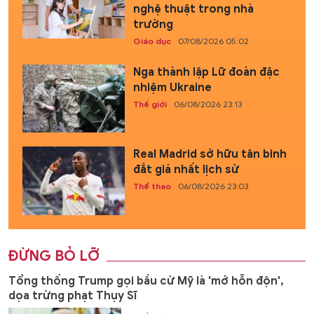
nghệ thuật trong nhà
trường
Giáo dục
07/08/2026 05:02
Nga thành lập Lữ đoàn đặc
nhiệm Ukraine
Thế giới
06/08/2026 23:13
Real Madrid sở hữu tân binh
đắt giá nhất lịch sử
Thể thao
06/08/2026 23:03
ĐỪNG BỎ LỠ
Tổng thống Trump gọi bầu cử Mỹ là 'mớ hỗn độn',
dọa trừng phạt Thụy Sĩ