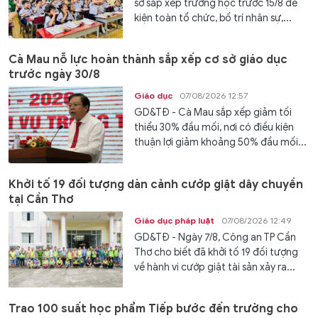
sơ sắp xếp trường học trước 15/8 để
kiện toàn tổ chức, bố trí nhân sự,...
Cà Mau nỗ lực hoàn thành sắp xếp cơ sở giáo dục
trước ngày 30/8
Giáo dục
07/08/2026 12:57
GD&TĐ - Cà Mau sắp xếp giảm tối
thiểu 30% đầu mối, nơi có điều kiện
thuận lợi giảm khoảng 50% đầu mối...
Khởi tố 19 đối tượng dàn cảnh cướp giật dây chuyền
tại Cần Thơ
Giáo dục pháp luật
07/08/2026 12:49
GD&TĐ - Ngày 7/8, Công an TP Cần
Thơ cho biết đã khởi tố 19 đối tượng
về hành vi cướp giật tài sản xảy ra...
Trao 100 suất học phẩm Tiếp bước đến trường cho