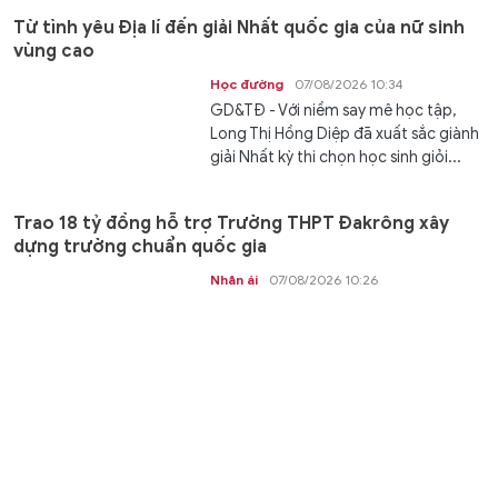
Từ tình yêu Địa lí đến giải Nhất quốc gia của nữ sinh
vùng cao
Học đường
07/08/2026 10:34
GD&TĐ - Với niềm say mê học tập,
Long Thị Hồng Diệp đã xuất sắc giành
giải Nhất kỳ thi chọn học sinh giỏi...
Trao 18 tỷ đồng hỗ trợ Trường THPT Đakrông xây
dựng trường chuẩn quốc gia
Nhân ái
07/08/2026 10:26
GD&TĐ - Trường THPT Đakrông tiếp
nhận 18 tỷ đồng hỗ trợ xây dựng
trường chuẩn quốc gia cùng nhiều...
Thái Nguyên hướng tới giảm đầu mối, tăng quản trị
trường học
Giáo dục
07/08/2026 10:18