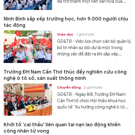
đã trở thành một nét văn hóa của...
Ninh Bình sắp xếp trường học, hơn 9.000 người chịu
tác động
Giáo dục
1 giờ trước
GD&TĐ - Việc lựa chọn cán bộ quản lý,
bố trí nhân sự dôi dư là một trong
những vấn đề đặt ra khi sắp xếp...
Trường ĐH Nam Cần Thơ thúc đẩy nghiên cứu công
nghệ ô tô số, sản xuất thông minh
Chuyển động
2 giờ trước
GD&TĐ - Ngày 8/8, Trường ĐH Nam
Cần Thơ tổ chức Hội thảo khoa học
quốc tế “Xu hướng công nghệ ô tô...
Khởi tố 'cai thầu' liên quan tai nạn lao động khiến
công nhân tử vong