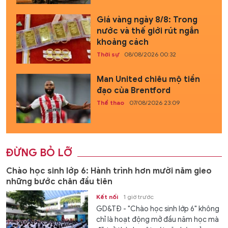
Giá vàng ngày 8/8: Trong
nước và thế giới rút ngắn
khoảng cách
Thời sự
08/08/2026 00:32
Man United chiêu mộ tiền
đạo của Brentford
Thể thao
07/08/2026 23:09
ĐỪNG BỎ LỠ
Chào học sinh lớp 6: Hành trình hơn mười năm gieo
những bước chân đầu tiên
Kết nối
1 giờ trước
GD&TĐ - "Chào học sinh lớp 6" không
chỉ là hoạt động mở đầu năm học mà