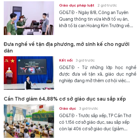
Giáo dục pháp luật
2 giờ trước
GD&TĐ - Ngày 8/8, Công an Tuyên
Quang thông tin vừa khởi tố vụ án,
khởi tố bị can Hoàng Kim Trường về...
Đưa nghề về tận địa phương, mở sinh kế cho người
dân
Kết nối
3 giờ trước
GD&TĐ - Từ những lớp học nghề
được đưa về tận xã, giáo dục nghề
nghiệp đang mở thêm cơ hội việc...
Cần Thơ giảm 64,88% cơ sở giáo dục sau sắp xếp
Giáo dục
3 giờ trước
GD&TĐ - Trước sắp xếp, TP Cần Thơ
có 1.156 cơ sở giáo dục, sau sắp xếp
còn lại 406 cơ sở giáo dục (giảm...