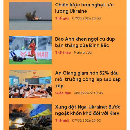
Chiến lược bóp nghẹt lực
lượng Ukraine
Thế giới
07/08/2026 23:08
Báo Anh khen ngợi cú đúp
bàn thắng của Đình Bắc
Thể thao
9 giờ trước
An Giang giảm hơn 52% đầu
mối trường công lập sau sắp
xếp
Giáo dục
08/08/2026 03:38
Xung đột Nga-Ukraine: Bước
ngoặt khốn khổ đối với Kiev
Thế giới
07/08/2026 23:00