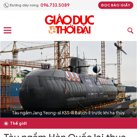
096.733.5089
Đường dây nóng:
ĐỌC BÁO GIẤY
Tàu ngầm Jang Yeong-sil KSS-III Batch-II trước khi hạ thủy.
Thế giới