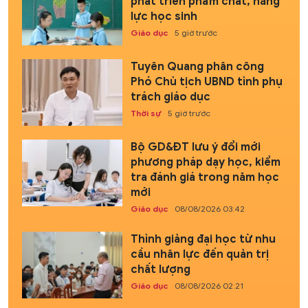
phát triển phẩm chất, năng
lực học sinh
Giáo dục
5 giờ trước
Tuyên Quang phân công
Phó Chủ tịch UBND tỉnh phụ
trách giáo dục
Thời sự
5 giờ trước
Bộ GD&ĐT lưu ý đổi mới
phương pháp dạy học, kiểm
tra đánh giá trong năm học
mới
Giáo dục
08/08/2026 03:42
Thỉnh giảng đại học từ nhu
cầu nhân lực đến quản trị
chất lượng
Giáo dục
08/08/2026 02:21