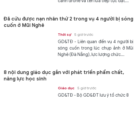
cảnh drone và tên lửa tiếp tục đặt...
Đã cứu được nạn nhân thứ 2 trong vụ 4 người bị sóng
cuốn ở Mũi Nghê
Thời sự
5 giờ trước
GD&TĐ - Liên quan đến vụ 4 người bị
sóng cuốn trong lúc chụp ảnh ở Mũi
Nghê (Đà Nẵng), lực lượng chức...
8 nội dung giáo dục gắn với phát triển phẩm chất,
năng lực học sinh
Giáo dục
5 giờ trước
GD&TĐ - Bộ GD&ĐT lưu ý tổ chức 8
nội dung giáo dục gắn với yêu cầu
phát triển phẩm chất, năng lực học...
Nghệ An đấu giá khu 'đất vàng' có giá khởi điểm hơn
824 tỷ đồng