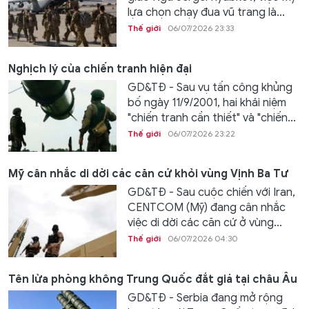
lựa chọn chạy đua vũ trang là...
Thế giới
06/07/2026 23:33
Nghịch lý của chiến tranh hiện đại
GD&TĐ - Sau vụ tấn công khủng
bố ngày 11/9/2001, hai khái niệm
"chiến tranh cần thiết" và "chiến...
Thế giới
06/07/2026 23:22
Mỹ cân nhắc di dời các căn cứ khỏi vùng Vịnh Ba Tư
GD&TĐ - Sau cuộc chiến với Iran,
CENTCOM (Mỹ) đang cân nhắc
việc di dời các căn cứ ở vùng...
Thế giới
06/07/2026 04:30
Tên lửa phòng không Trung Quốc đắt giá tại châu Âu
GD&TĐ - Serbia đang mở rộng