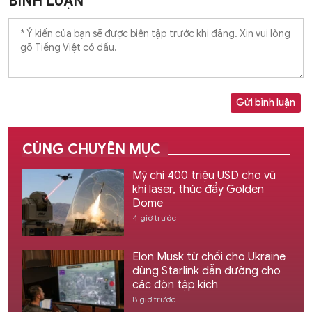
BÌNH LUẬN
Gửi bình luận
CÙNG CHUYÊN MỤC
Mỹ chi 400 triệu USD cho vũ
khí laser, thúc đẩy Golden
Dome
4 giờ trước
Elon Musk từ chối cho Ukraine
dùng Starlink dẫn đường cho
các đòn tập kích
8 giờ trước