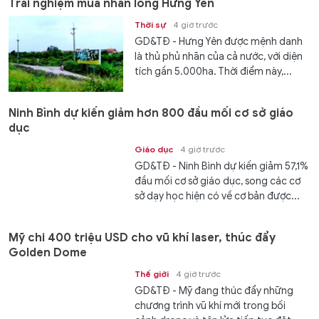
Trải nghiệm mùa nhãn lồng Hưng Yên
Thời sự
4 giờ trước
GD&TĐ - Hưng Yên được mệnh danh
là thủ phủ nhãn của cả nước, với diện
tích gần 5.000ha. Thời điểm này,...
Ninh Bình dự kiến giảm hơn 800 đầu mối cơ sở giáo
dục
Giáo dục
4 giờ trước
GD&TĐ - Ninh Bình dự kiến giảm 57,1%
đầu mối cơ sở giáo dục, song các cơ
sở dạy học hiện có về cơ bản được...
Mỹ chi 400 triệu USD cho vũ khí laser, thúc đẩy
Golden Dome
Thế giới
4 giờ trước
GD&TĐ - Mỹ đang thúc đẩy những
chương trình vũ khí mới trong bối