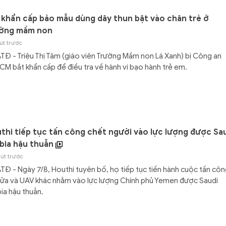
 khẩn cấp bảo mẫu dùng dây thun bật vào chân trẻ ở
ờng mầm non
út trước
Đ - Triệu Thị Tâm (giáo viên Trường Mầm non Lá Xanh) bị Công an
M bắt khẩn cấp để điều tra về hành vi bạo hành trẻ em.
thi tiếp tục tấn công chết người vào lực lượng được Sa
bia hậu thuẫn
út trước
Đ - Ngày 7/8, Houthi tuyên bố, họ tiếp tục tiến hành cuộc tấn cô
lửa và UAV khác nhằm vào lực lượng Chính phủ Yemen được Saudi
ia hậu thuẫn.