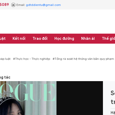
.5089
Email:
gdtddientu@gmail.com
uật
Kết nối
Trao đổi
Học đường
Nhân ái
Thế giớ
áp luật
#Thực học - Thực nghiệp
#Tổng rà soát hệ thống văn bản quy phạm 
ng tác
S
t
Hậ