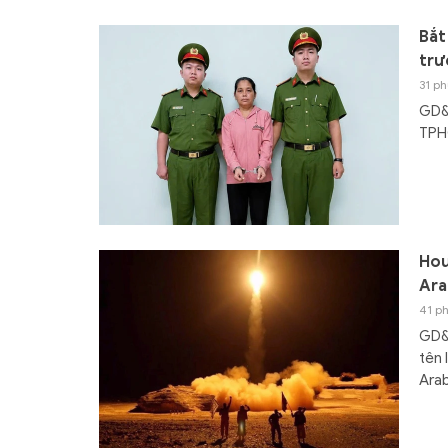
Bắt
trư
31 ph
GD&T
TPHC
Hou
Ara
41 ph
GD&T
tên 
Arab