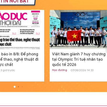
TIN NỔI BẬT
Thế giới
19/07/2024 08:00
GD&TĐ - Cấu hình mới của tàu đổ bộ 
án 11711 mang lại khả năng tác chiến c
hơn cho Hải quân Nga.
Nam sinh người Tày đỗ đầu khối
A01 tỉnh Lạng Sơn từng bỏ vòn
loại HSG quốc gia
Học đường
20/07/2024 00:04
GD&TĐ - Dù điều kiện học tập có phần
am giành 7 huy chương
Bộ trưởng Hoàng Minh Sơn
hạn chế nhưng, Dương Đình Thanh ngư
ympic Trí tuệ nhân tạo
đề nghị mở rộng học bổng ở
dân tộc Tày vẫn sở hữu điểm số ba môn
ế 2026
các lĩnh vực trọng điểm
ng
Giáo dục
07/08/2026 14:33
07/08/2026 09:42
Tìm ra nguyên nhân máy tính c
Windows toàn cầu ngừng hoạt
động
Thế giới
19/07/2024 13:19
GD&TĐ - Trong ngày, tình trạng ngừng
hoạt động của các thiết bị máy tính c
Windows được báo cáo ở nhiều quốc gi