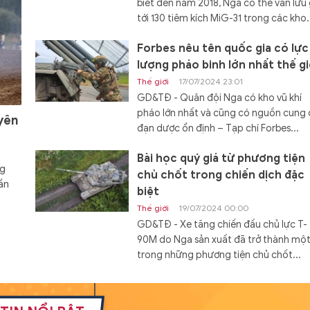
biết đến năm 2018, Nga có thể vẫn lưu 
tới 130 tiêm kích MiG-31 trong các kho.
Forbes nêu tên quốc gia có lực
lượng pháo binh lớn nhất thế gi
Thế giới
17/07/2024 23:01
GD&TĐ - Quân đội Nga có kho vũ khí
pháo lớn nhất và cũng có nguồn cung
yên
đạn dược ổn định – Tạp chí Forbes...
Bài học quý giá từ phương tiện
ng
chủ chốt trong chiến dịch đặc
ần
biệt
Thế giới
19/07/2024 00:00
GD&TĐ - Xe tăng chiến đấu chủ lực T-
90M do Nga sản xuất đã trở thành mộ
trong những phương tiện chủ chốt...
Đóng hàng loạt tàu đổ bộ Dự á
11711 với cấu hình mới