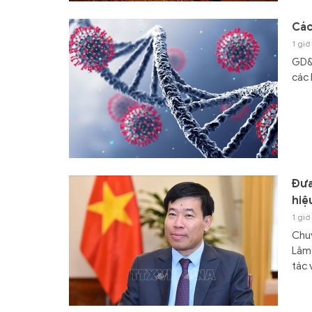
Các
1 giờ
GD&T
các 
Đưa
hiệ
1 giờ
Chuy
Lâm 
tác 