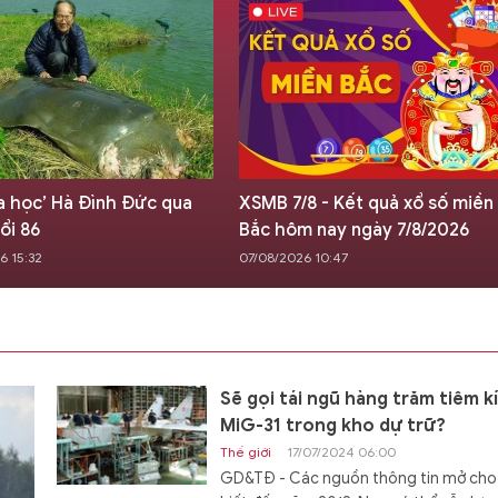
/8 - Kết quả xổ số miền
XSMT 7/8 - Kết quả xổ số miền
m nay ngày 7/8/2026
Trung hôm nay ngày 7/8/2026
26 10:47
07/08/2026 09:42
Sẽ gọi tái ngũ hàng trăm tiêm k
MiG-31 trong kho dự trữ?
Thế giới
17/07/2024 06:00
GD&TĐ - Các nguồn thông tin mở cho