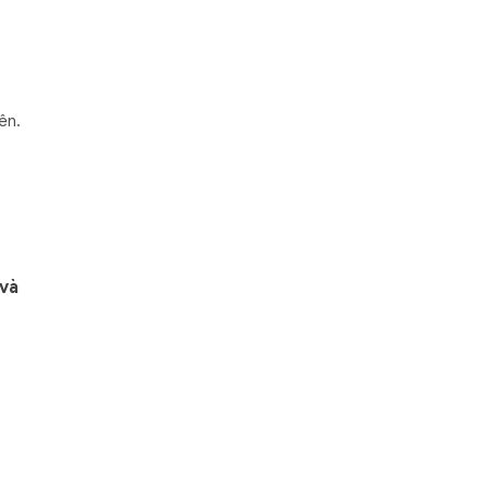
ên.
 và