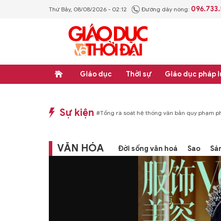
096.733
Thứ Bảy, 08/08/2026 - 02:12
Đường dây nóng:
Giáo dục
Thời sự
Giáo dục pháp l
Sự kiện
p luật
#Thực học - Thực nghiệp
#Tổng rà soát hệ thống văn bản quy phạm ph
VĂN HÓA
Đời sống văn hoá
Sao
Sá