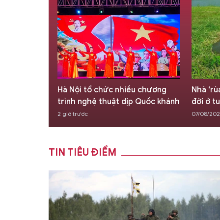
ều chương
Nhà ‘rùa học’ Hà Đình Đức qua
XSMB 7
ịp Quốc khánh
đời ở tuổi 86
Bắc hô
07/08/2026 15:32
07/08/20
TIN TIÊU ĐIỂM