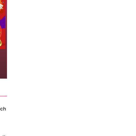
XSMN 7/8 - Kết quả xổ số miền
Nam hôm nay ngày 7/8/2026
07/08/2026 09:32
ích