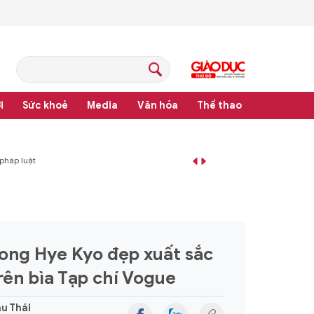
i
Sức khoẻ
Media
Văn hóa
Thể thao
pháp luật
ong Hye Kyo đẹp xuất sắc
rên bìa Tạp chí Vogue
u Thái