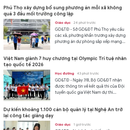
Phú Thọ xây dựng bổ sung phương án mỗi xã không
quá 3 đầu mối trường công lập
Giáo dục
24 phút trước
GD&TĐ - Sở GD&ĐT Phú Thọ yêu cầu
các xã, phường khẩn trương xây dựng
phương án dự phòng sắp xếp mạng...
Việt Nam giành 7 huy chương tại Olympic Trí tuệ nhân
tạo quốc tế 2026
Học đường
43 phút trước
GD&TĐ - Ngày 7/8, Bộ GD&ĐT nhận
được thông tin về kết quả thi của Đội
tuyển quốc gia Việt Nam dự thi...
Dự kiến khoảng 1.100 cán bộ quản lý tại Nghệ An trở
lại công tác giảng dạy
Giáo dục
1 giờ trước