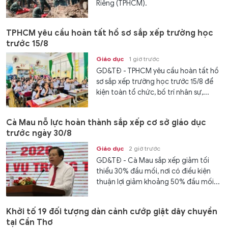
Riêng (TPHCM).
TPHCM yêu cầu hoàn tất hồ sơ sắp xếp trường học
trước 15/8
Giáo dục
1 giờ trước
GD&TĐ - TPHCM yêu cầu hoàn tất hồ
sơ sắp xếp trường học trước 15/8 để
kiện toàn tổ chức, bố trí nhân sự,...
Cà Mau nỗ lực hoàn thành sắp xếp cơ sở giáo dục
trước ngày 30/8
Giáo dục
2 giờ trước
GD&TĐ - Cà Mau sắp xếp giảm tối
thiểu 30% đầu mối, nơi có điều kiện
thuận lợi giảm khoảng 50% đầu mối...
Khởi tố 19 đối tượng dàn cảnh cướp giật dây chuyền
tại Cần Thơ