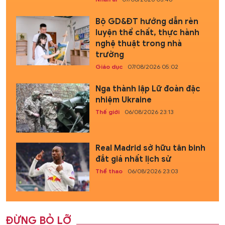
Bộ GD&ĐT hướng dẫn rèn
luyện thể chất, thực hành
nghệ thuật trong nhà
trường
Giáo dục
07/08/2026 05:02
Nga thành lập Lữ đoàn đặc
nhiệm Ukraine
Thế giới
06/08/2026 23:13
Real Madrid sở hữu tân binh
đắt giá nhất lịch sử
Thể thao
06/08/2026 23:03
ĐỪNG BỎ LỠ