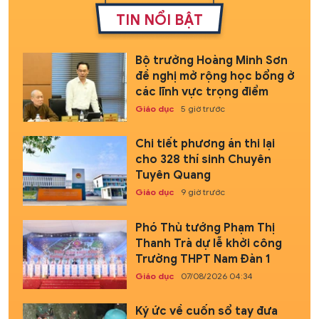
TIN NỔI BẬT
Bộ trưởng Hoàng Minh Sơn
đề nghị mở rộng học bổng ở
các lĩnh vực trọng điểm
Giáo dục
5 giờ trước
Chi tiết phương án thi lại
cho 328 thí sinh Chuyên
Tuyên Quang
Giáo dục
9 giờ trước
Phó Thủ tướng Phạm Thị
Thanh Trà dự lễ khởi công
Trường THPT Nam Đàn 1
Giáo dục
07/08/2026 04:34
Ký ức về cuốn sổ tay đưa