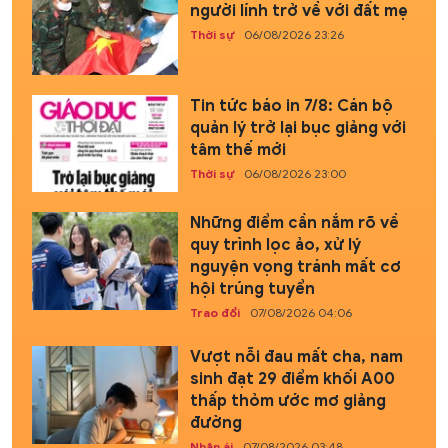
người lính trở về với đất mẹ
Thời sự
06/08/2026 23:26
Tin tức báo in 7/8: Cán bộ
quản lý trở lại bục giảng với
tâm thế mới
Thời sự
06/08/2026 23:00
Những điểm cần nắm rõ về
quy trình lọc ảo, xử lý
nguyện vọng tránh mất cơ
hội trúng tuyển
Trao đổi
07/08/2026 04:06
Vượt nỗi đau mất cha, nam
sinh đạt 29 điểm khối A00
thấp thỏm ước mơ giảng
đường
Nhân ái
07/08/2026 03:48