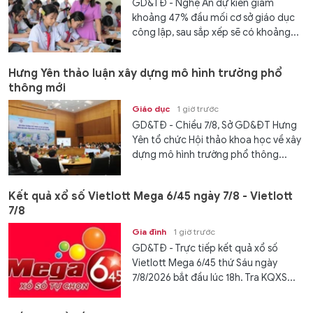
GD&TĐ - Nghệ An dự kiến giảm
khoảng 47% đầu mối cơ sở giáo dục
công lập, sau sắp xếp sẽ có khoảng...
Hưng Yên thảo luận xây dựng mô hình trường phổ
thông mới
Giáo dục
1 giờ trước
GD&TĐ - Chiều 7/8, Sở GD&ĐT Hưng
Yên tổ chức Hội thảo khoa học về xây
dựng mô hình trường phổ thông...
Kết quả xổ số Vietlott Mega 6/45 ngày 7/8 - Vietlott
7/8
Gia đình
1 giờ trước
GD&TĐ - Trực tiếp kết quả xổ số
Vietlott Mega 6/45 thứ Sáu ngày
7/8/2026 bắt đầu lúc 18h. Tra KQXS...