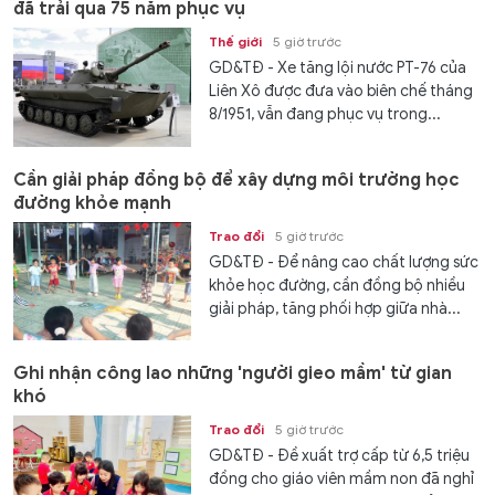
đã trải qua 75 năm phục vụ
Thế giới
5 giờ trước
GD&TĐ - Xe tăng lội nước PT-76 của
Liên Xô được đưa vào biên chế tháng
8/1951, vẫn đang phục vụ trong...
Cần giải pháp đồng bộ để xây dựng môi trường học
đường khỏe mạnh
Trao đổi
5 giờ trước
GD&TĐ - Để nâng cao chất lượng sức
khỏe học đường, cần đồng bộ nhiều
giải pháp, tăng phối hợp giữa nhà...
Ghi nhận công lao những 'người gieo mầm' từ gian
khó
Trao đổi
5 giờ trước
GD&TĐ - Đề xuất trợ cấp từ 6,5 triệu
đồng cho giáo viên mầm non đã nghỉ