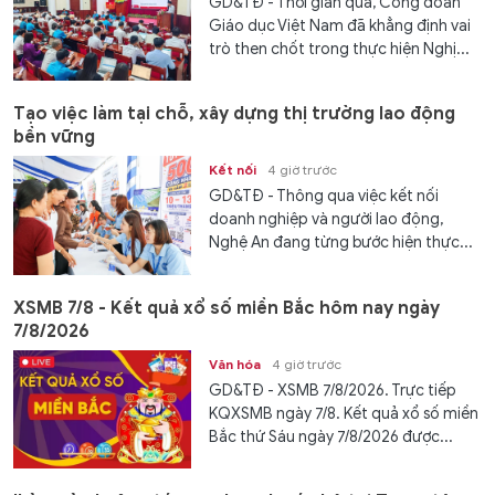
GD&TĐ - Thời gian qua, Công đoàn
Giáo dục Việt Nam đã khẳng định vai
trò then chốt trong thực hiện Nghị...
Tạo việc làm tại chỗ, xây dựng thị trường lao động
bền vững
Kết nối
4 giờ trước
GD&TĐ - Thông qua việc kết nối
doanh nghiệp và người lao động,
Nghệ An đang từng bước hiện thực...
XSMB 7/8 - Kết quả xổ số miền Bắc hôm nay ngày
7/8/2026
Văn hóa
4 giờ trước
GD&TĐ - XSMB 7/8/2026. Trực tiếp
KQXSMB ngày 7/8. Kết quả xổ số miền
Bắc thứ Sáu ngày 7/8/2026 được...