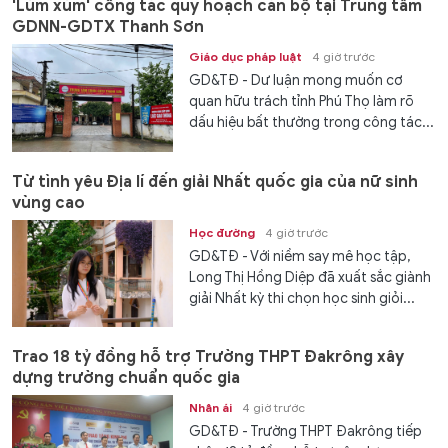
'Lùm xùm' công tác quy hoạch cán bộ tại Trung tâm
GDNN-GDTX Thanh Sơn
Giáo dục pháp luật
4 giờ trước
GD&TĐ - Dư luận mong muốn cơ
quan hữu trách tỉnh Phú Thọ làm rõ
dấu hiệu bất thường trong công tác...
Từ tình yêu Địa lí đến giải Nhất quốc gia của nữ sinh
vùng cao
Học đường
4 giờ trước
GD&TĐ - Với niềm say mê học tập,
Long Thị Hồng Diệp đã xuất sắc giành
giải Nhất kỳ thi chọn học sinh giỏi...
Trao 18 tỷ đồng hỗ trợ Trường THPT Đakrông xây
dựng trường chuẩn quốc gia
Nhân ái
4 giờ trước
GD&TĐ - Trường THPT Đakrông tiếp