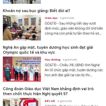
Khoản nợ sau bục giảng: Biết đòi ai?
Giáo dục
3 giờ trước
GD&TĐ - Sau những tiết dạy vượt
định mức, giáo viên không chỉ chờ tiền
công mà còn phải tự lần theo hồ sơ...
Nghệ An gặp mặt, tuyên dương học sinh đạt giải
Olympic quốc tế và khu vực
Học đường
3 giờ trước
GD&TĐ - Chiều 7/8, UBND tỉnh Nghệ
An tổ chức gặp mặt, tuyên dương các
học sinh đạt giải tại các kỳ thi...
Công đoàn Giáo dục Việt Nam khẳng định vai trò
then chốt thực hiện Nghị quyết 57
Kết nối
4 giờ trước