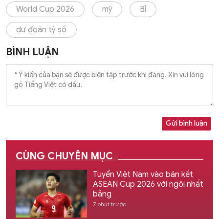
World Cup 2026
mỹ
Bỉ
dự đoán tỷ số
BÌNH LUẬN
Gửi bình luận
CÙNG CHUYÊN MỤC
Tuyển Việt Nam vào bán kết
ASEAN Cup 2026 với ngôi nhất
bảng
7 phút trước