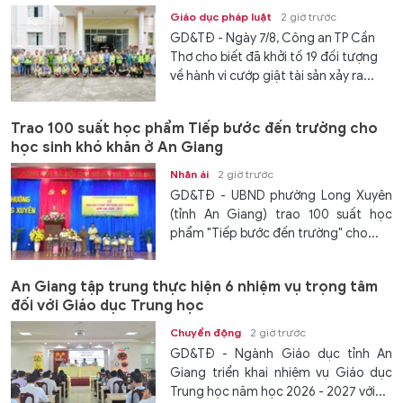
Giáo dục pháp luật
2 giờ trước
GD&TĐ - Ngày 7/8, Công an TP Cần
Thơ cho biết đã khởi tố 19 đối tượng
về hành vi cướp giật tài sản xảy ra...
Trao 100 suất học phẩm Tiếp bước đến trường cho
học sinh khó khăn ở An Giang
Nhân ái
2 giờ trước
GD&TĐ - UBND phường Long Xuyên
(tỉnh An Giang) trao 100 suất học
phẩm "Tiếp bước đến trường" cho...
An Giang tập trung thực hiện 6 nhiệm vụ trọng tâm
đối với Giáo dục Trung học
Chuyển động
2 giờ trước
GD&TĐ - Ngành Giáo dục tỉnh An
Giang triển khai nhiệm vụ Giáo dục
Trung học năm học 2026 - 2027 với...