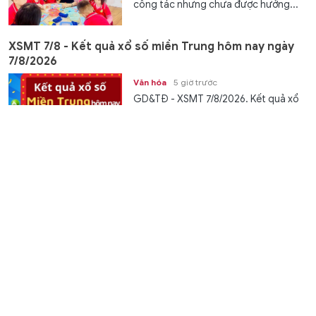
công tác nhưng chưa được hưởng...
XSMT 7/8 - Kết quả xổ số miền Trung hôm nay ngày
7/8/2026
Văn hóa
5 giờ trước
GD&TĐ - XSMT 7/8/2026. Kết quả xổ
số hôm nay ngày 7/8. Trực tiếp
KQXSMT 7/8. KQXSMT 7/8. Kết quả...
Bộ trưởng Hoàng Minh Sơn đề nghị mở rộng học
bổng ở các lĩnh vực trọng điểm
Giáo dục
5 giờ trước
GD&TĐ - Thảo luận tổ về dự thảo
Luật Phát triển đô thị, Bộ trưởng Bộ
GD&ĐT Hoàng Minh Sơn đề nghị mở
rộng...
XSMN 7/8 - Kết quả xổ số miền Nam hôm nay ngày
7/8/2026