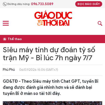
096.733.5089
Đường dây nóng:
ĐỌC BÁO GIẤY
Thể thao
Siêu máy tính dự đoán tỷ số
trận Mỹ - Bỉ lúc 7h ngày 7/7
Phú Phú
06/07/2026 15:05 (GMT+7)
GD&TĐ - Theo Siêu máy tính Chat GPT, tuyển Bỉ
đang được đánh giá nhỉnh hơn và sẽ đánh bại
tuyển Bỉ ở màn so tài tới đây.