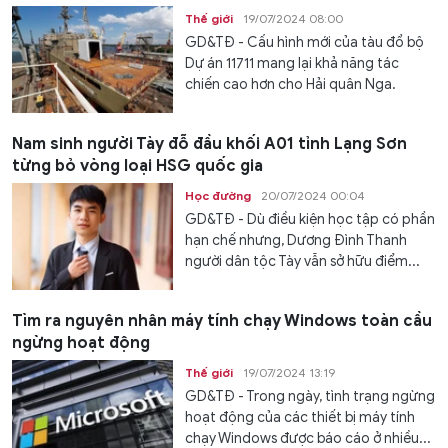
Thế giới
19/07/2024 08:00
GD&TĐ - Cấu hình mới của tàu đổ bộ
Dự án 11711 mang lại khả năng tác
chiến cao hơn cho Hải quân Nga.
Nam sinh người Tày đỗ đầu khối A01 tỉnh Lạng Sơn
từng bỏ vòng loại HSG quốc gia
Học đường
20/07/2024 00:04
GD&TĐ - Dù điều kiện học tập có phần
hạn chế nhưng, Dương Đình Thanh
người dân tộc Tày vẫn sở hữu điểm...
Tìm ra nguyên nhân máy tính chạy Windows toàn cầu
ngừng hoạt động
Thế giới
19/07/2024 13:19
GD&TĐ - Trong ngày, tình trạng ngừng
hoạt động của các thiết bị máy tính
chạy Windows được báo cáo ở nhiều...