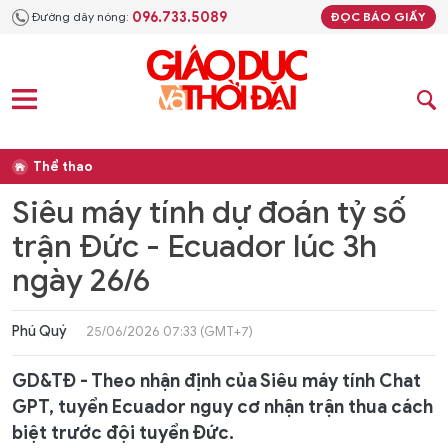
096.733.5089
Đường dây nóng:
ĐỌC BÁO GIẤY
Thể thao
Siêu máy tính dự đoán tỷ số
trận Đức - Ecuador lúc 3h
ngày 26/6
Phú Quý
25/06/2026 07:33 (GMT+7)
GD&TĐ - Theo nhận định của Siêu máy tính Chat
GPT, tuyển Ecuador nguy cơ nhận trận thua cách
biệt trước đội tuyển Đức.