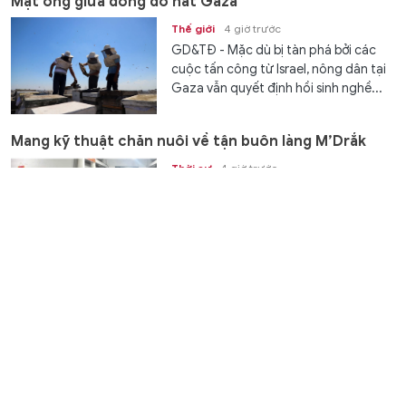
Mật ong giữa đống đổ nát Gaza
Thế giới
4 giờ trước
GD&TĐ - Mặc dù bị tàn phá bởi các
cuộc tấn công từ Israel, nông dân tại
Gaza vẫn quyết định hồi sinh nghề...
Mang kỹ thuật chăn nuôi về tận buôn làng M’Drắk
Thời sự
4 giờ trước
GD&TĐ - Lớp học nghề về tận thôn,
buôn giúp đồng bào dân tộc thiểu số
M’Drắk tiếp cận kỹ thuật chăn nuôi,...
Ninh Bình yêu cầu hoàn thành tổ chức lại cơ sở giáo
dục trước 20/8
Giáo dục
5 giờ trước
GD&TĐ - Các xã, phường phải hoàn
thành đề án chi tiết trước 15/8, tổ
chức lại cơ sở giáo dục và bố trí cán...