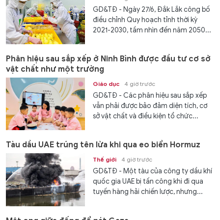
GD&TĐ - Ngày 27/6, Đắk Lắk công bố
điều chỉnh Quy hoạch tỉnh thời kỳ
2021-2030, tầm nhìn đến năm 2050...
Phân hiệu sau sắp xếp ở Ninh Bình được đầu tư cơ sở
vật chất như một trường
Giáo dục
4 giờ trước
GD&TĐ - Các phân hiệu sau sắp xếp
vẫn phải được bảo đảm diện tích, cơ
sở vật chất và điều kiện tổ chức...
Tàu dầu UAE trúng tên lửa khi qua eo biển Hormuz
Thế giới
4 giờ trước
GD&TĐ - Một tàu của công ty dầu khí
quốc gia UAE bị tấn công khi đi qua
tuyến hàng hải chiến lược, nhưng...