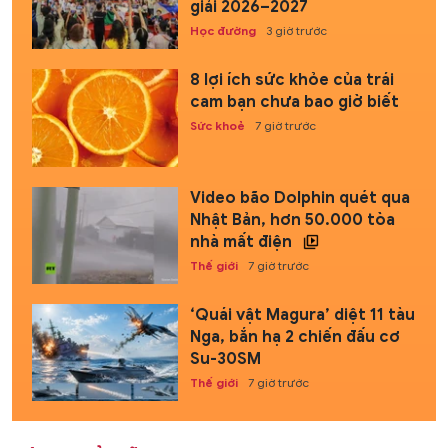
giải 2026–2027
Học đường
3 giờ trước
8 lợi ích sức khỏe của trái
cam bạn chưa bao giờ biết
Sức khoẻ
7 giờ trước
Video bão Dolphin quét qua
Nhật Bản, hơn 50.000 tòa
nhà mất điện
Thế giới
7 giờ trước
‘Quái vật Magura’ diệt 11 tàu
Nga, bắn hạ 2 chiến đấu cơ
Su-30SM
Thế giới
7 giờ trước