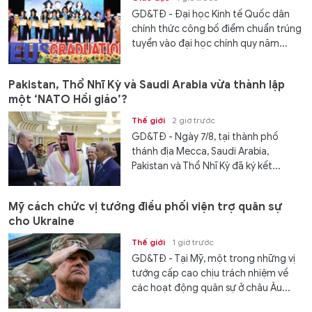
GD&TĐ - Đại học Kinh tế Quốc dân
chính thức công bố điểm chuẩn trúng
tuyển vào đại học chính quy năm...
Pakistan, Thổ Nhĩ Kỳ và Saudi Arabia vừa thành lập
một ‘NATO Hồi giáo’?
Thế giới
2 giờ trước
GD&TĐ - Ngày 7/8, tại thành phố
thánh địa Mecca, Saudi Arabia,
Pakistan và Thổ Nhĩ Kỳ đã ký kết...
Mỹ cách chức vị tướng điều phối viện trợ quân sự
cho Ukraine
Thế giới
1 giờ trước
GD&TĐ - Tại Mỹ, một trong những vị
tướng cấp cao chịu trách nhiệm về
các hoạt động quân sự ở châu Âu...