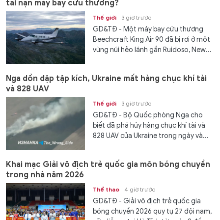
tai nạn máy bay cứu thương?
Thế giới
3 giờ trước
GD&TĐ - Một máy bay cứu thương
Beechcraft King Air 90 đã bị rơi ở một
vùng núi hẻo lánh gần Ruidoso, New...
Nga dồn dập tập kích, Ukraine mất hàng chục khí tài
và 828 UAV
Thế giới
3 giờ trước
GD&TĐ - Bộ Quốc phòng Nga cho
biết đã phá hủy hàng chục khí tài và
828 UAV của Ukraine trong ngày và...
Khai mạc Giải vô địch trẻ quốc gia môn bóng chuyền
trong nhà năm 2026
Thể thao
4 giờ trước
GD&TĐ - Giải vô địch trẻ quốc gia
bóng chuyền 2026 quy tụ 27 đội nam,