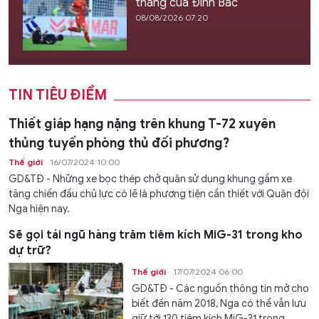
thắng của Đình Bắc
08/08/2026 07:20
TIN TIÊU ĐIỂM
Thiết giáp hạng nặng trên khung T-72 xuyên
thủng tuyến phòng thủ đối phương?
Thế giới
16/07/2024 10:00
GD&TĐ - Những xe bọc thép chở quân sử dụng khung gầm xe
tăng chiến đấu chủ lực có lẽ là phương tiện cần thiết với Quân đội
Nga hiện nay.
Sẽ gọi tái ngũ hàng trăm tiêm kích MiG-31 trong kho
dự trữ?
Thế giới
17/07/2024 06:00
GD&TĐ - Các nguồn thông tin mở cho
biết đến năm 2018, Nga có thể vẫn lưu
giữ tới 130 tiêm kích MiG-31 trong...