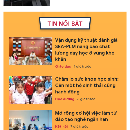
TIN NỔI BẬT
Vận dụng kỹ thuật đánh giá
SEA-PLM nâng cao chất
lượng dạy học ở vùng khó
khăn
Giáo dục
1 giờ trước
Chăm lo sức khỏe học sinh:
Cần một hệ sinh thái cùng
hành động
Học đường
6 giờ trước
Mở rộng cơ hội việc làm từ
đào tạo nghề ngắn hạn
Kết nối
7 giờ trước