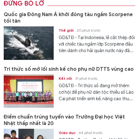
ĐỪNG BỎ LỠ
Quốc gia Đông Nam Á khởi đóng tàu ngầm Scorpene
tối tân
Thế giới
20 phút trước
GD&TĐ - Tại Indonesia, lễ cắt thép đối
với chiếc tàu ngầm lớp Scorpène đầu
tiên dành cho hải quân nước này đã...
Tri thức số mở lối sinh kế cho phụ nữ DTTS vùng cao
Kết nối
31 phút trước
GD&TĐ - Tri thức số đang mở thêm
cơ hội để phụ nữ dân tộc thiểu số Lào
Cai phát triển sinh kế, nâng cao thu...
Điểm chuẩn trúng tuyển vào Trường Đại học Việt
Nhật thấp nhất là 20
Giáo dục
44 phút trước