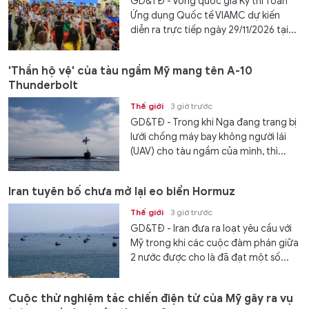
GD&TĐ - Vòng quốc gia Kỳ thi Toán
Ứng dụng Quốc tế VIAMC dự kiến
diễn ra trực tiếp ngày 29/11/2026 tại...
'Thần hộ vệ' của tàu ngầm Mỹ mang tên A-10
Thunderbolt
Thế giới
3 giờ trước
GD&TĐ - Trong khi Nga đang trang bị
lưới chống máy bay không người lái
(UAV) cho tàu ngầm của mình, thì...
Iran tuyên bố chưa mở lại eo biển Hormuz
Thế giới
3 giờ trước
GD&TĐ - Iran đưa ra loạt yêu cầu với
Mỹ trong khi các cuộc đàm phán giữa
2 nước được cho là đã đạt một số...
Cuộc thử nghiệm tác chiến điện tử của Mỹ gây ra vụ