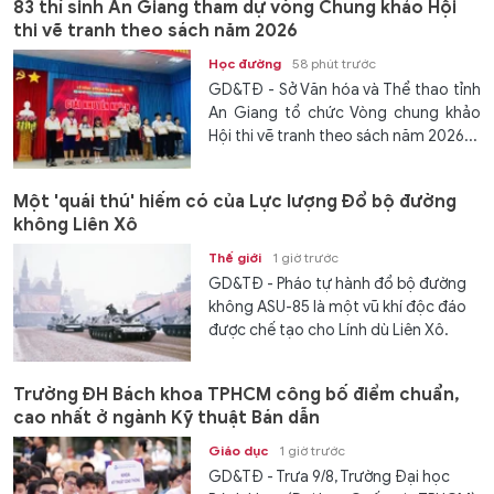
83 thí sinh An Giang tham dự vòng Chung khảo Hội
thi vẽ tranh theo sách năm 2026
Học đường
58 phút trước
GD&TĐ - Sở Văn hóa và Thể thao tỉnh
An Giang tổ chức Vòng chung khảo
Hội thi vẽ tranh theo sách năm 2026...
Một 'quái thú' hiếm có của Lực lượng Đổ bộ đường
không Liên Xô
Thế giới
1 giờ trước
GD&TĐ - Pháo tự hành đổ bộ đường
không ASU-85 là một vũ khí độc đáo
được chế tạo cho Lính dù Liên Xô.
Trường ĐH Bách khoa TPHCM công bố điểm chuẩn,
cao nhất ở ngành Kỹ thuật Bán dẫn
Giáo dục
1 giờ trước
GD&TĐ - Trưa 9/8, Trường Đại học