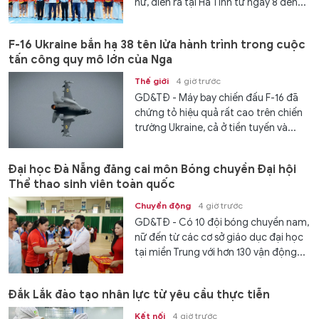
nữ, diễn ra tại Hà Tĩnh từ ngày 8 đến...
F-16 Ukraine bắn hạ 38 tên lửa hành trình trong cuộc
tấn công quy mô lớn của Nga
Thế giới
4 giờ trước
GD&TĐ - Máy bay chiến đấu F-16 đã
chứng tỏ hiệu quả rất cao trên chiến
trường Ukraine, cả ở tiền tuyến và...
Đại học Đà Nẵng đăng cai môn Bóng chuyền Đại hội
Thể thao sinh viên toàn quốc
Chuyển động
4 giờ trước
GD&TĐ - Có 10 đội bóng chuyền nam,
nữ đến từ các cơ sở giáo dục đại học
tại miền Trung với hơn 130 vận động...
Đắk Lắk đào tạo nhân lực từ yêu cầu thực tiễn
Kết nối
4 giờ trước