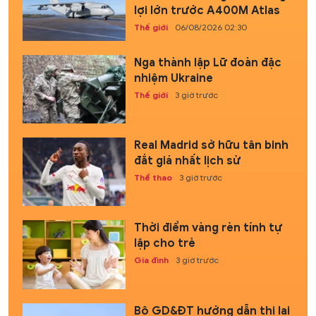
lợi lớn trước A400M Atlas
Thế giới
06/08/2026 02:30
Nga thành lập Lữ đoàn đặc
nhiệm Ukraine
Thế giới
3 giờ trước
Real Madrid sở hữu tân binh
đắt giá nhất lịch sử
Thể thao
3 giờ trước
Thời điểm vàng rèn tính tự
lập cho trẻ
Gia đình
3 giờ trước
Bộ GD&ĐT hướng dẫn thi lại