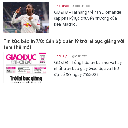
Thể thao
3 giờ trước
GD&TĐ - Tài năng trẻ Yan Diomande
sắp phá kỷ lục chuyển nhượng của
Real Madrid.
Tin tức báo in 7/8: Cán bộ quản lý trở lại bục giảng với
tâm thế mới
Thời sự
3 giờ trước
GD&TĐ - Tổng hợp tin bài mới và hay
nhất trên báo giấy Giáo dục và Thời
đại số 188 ngày 7/8/2026
Tử vi 12 con giáp ngày 7/8: Thân tránh nóng vội, Tuất
gặt thành quả
Gia đình
3 giờ trước
GD&TĐ - Tử vi 12 con giáp ngày
7/8/2026 dự đoán vận trình sự nghiệp,
tài lộc, tình duyên giúp bạn chủ...