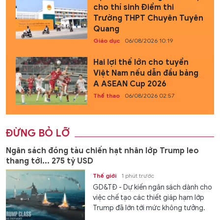
cho thí sinh Điểm thi
Trường THPT Chuyên Tuyên
Quang
Giáo dục
06/08/2026 10:19
Hai lợi thế lớn cho tuyển
Việt Nam nếu dẫn đầu bảng
A ASEAN Cup 2026
Thể thao
06/08/2026 02:57
ĐỪNG BỎ LỠ
Ngân sách đóng tàu chiến hạt nhân lớp Trump leo
thang tới... 275 tỷ USD
Thế giới
1 phút trước
GD&TĐ - Dự kiến ngân sách dành cho
việc chế tạo các thiết giáp hạm lớp
Trump đã lớn tới mức không tưởng.