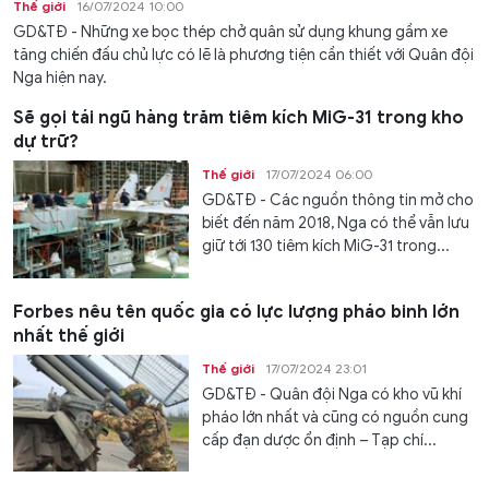
Thế giới
16/07/2024 10:00
GD&TĐ - Những xe bọc thép chở quân sử dụng khung gầm xe
tăng chiến đấu chủ lực có lẽ là phương tiện cần thiết với Quân đội
Nga hiện nay.
Sẽ gọi tái ngũ hàng trăm tiêm kích MiG-31 trong kho
dự trữ?
Thế giới
17/07/2024 06:00
GD&TĐ - Các nguồn thông tin mở cho
biết đến năm 2018, Nga có thể vẫn lưu
giữ tới 130 tiêm kích MiG-31 trong...
Forbes nêu tên quốc gia có lực lượng pháo binh lớn
nhất thế giới
Thế giới
17/07/2024 23:01
GD&TĐ - Quân đội Nga có kho vũ khí
pháo lớn nhất và cũng có nguồn cung
cấp đạn dược ổn định – Tạp chí...