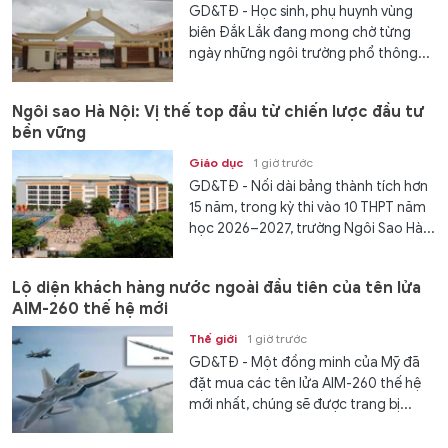
GD&TĐ - Học sinh, phụ huynh vùng
biên Đắk Lắk đang mong chờ từng
ngày những ngôi trường phổ thông...
Ngôi sao Hà Nội: Vị thế top đầu từ chiến lược đầu tư
bền vững
Giáo dục
1 giờ trước
GD&TĐ - Nối dài bảng thành tích hơn
15 năm, trong kỳ thi vào 10 THPT năm
học 2026–2027, trường Ngôi Sao Hà...
Lộ diện khách hàng nước ngoài đầu tiên của tên lửa
AIM-260 thế hệ mới
Thế giới
1 giờ trước
GD&TĐ - Một đồng minh của Mỹ đã
đặt mua các tên lửa AIM-260 thế hệ
mới nhất, chúng sẽ được trang bị...