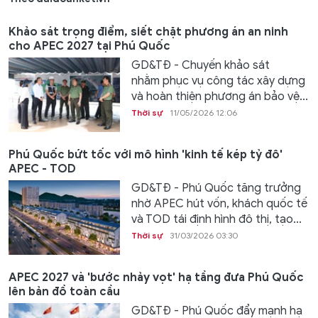
Khảo sát trọng điểm, siết chặt phương án an ninh
cho APEC 2027 tại Phú Quốc
GD&TĐ - Chuyến khảo sát
nhằm phục vụ công tác xây dựng
và hoàn thiện phương án bảo vệ...
Thời sự
11/05/2026 12:06
Phú Quốc bứt tốc với mô hình 'kinh tế kép tỷ đô'
APEC - TOD
GD&TĐ - Phú Quốc tăng trưởng
nhờ APEC hút vốn, khách quốc tế
và TOD tái định hình đô thị, tạo...
Thời sự
31/03/2026 03:30
APEC 2027 và 'bước nhảy vọt' hạ tầng đưa Phú Quốc
lên bản đồ toàn cầu
GD&TĐ - Phú Quốc đẩy mạnh hạ