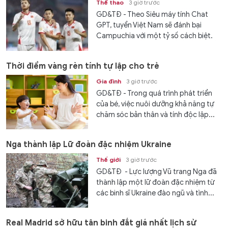
Thể thao
3 giờ trước
GD&TĐ - Theo Siêu máy tính Chat
GPT, tuyển Việt Nam sẽ đánh bại
Campuchia với một tỷ số cách biệt.
Thời điểm vàng rèn tính tự lập cho trẻ
Gia đình
3 giờ trước
GD&TĐ - Trong quá trình phát triển
của bé, việc nuôi dưỡng khả năng tự
chăm sóc bản thân và tính độc lập...
Nga thành lập Lữ đoàn đặc nhiệm Ukraine
Thế giới
3 giờ trước
GD&TĐ - Lực lượng Vũ trang Nga đã
thành lập một lữ đoàn đặc nhiệm từ
các binh sĩ Ukraine đào ngũ và tình...
Real Madrid sở hữu tân binh đắt giá nhất lịch sử