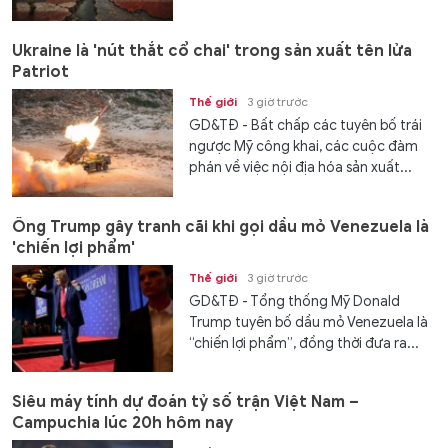
Ukraine là 'nút thắt cổ chai' trong sản xuất tên lửa
Patriot
Thế giới
3 giờ trước
GD&TĐ - Bất chấp các tuyên bố trái
ngược Mỹ công khai, các cuộc đàm
phán về việc nội địa hóa sản xuất...
Ông Trump gây tranh cãi khi gọi dầu mỏ Venezuela là
'chiến lợi phẩm'
Thế giới
3 giờ trước
GD&TĐ - Tổng thống Mỹ Donald
Trump tuyên bố dầu mỏ Venezuela là
“chiến lợi phẩm”, đồng thời đưa ra...
Siêu máy tính dự đoán tỷ số trận Việt Nam –
Campuchia lúc 20h hôm nay