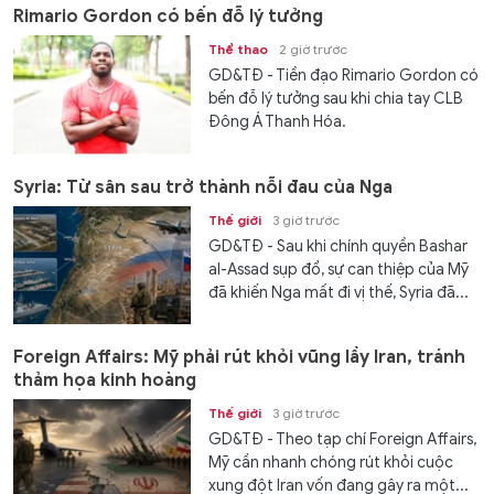
Rimario Gordon có bến đỗ lý tưởng
Thể thao
2 giờ trước
GD&TĐ - Tiền đạo Rimario Gordon có
bến đỗ lý tưởng sau khi chia tay CLB
Đông Á Thanh Hóa.
Syria: Từ sân sau trở thành nỗi đau của Nga
Thế giới
3 giờ trước
GD&TĐ - Sau khi chính quyền Bashar
al-Assad sụp đổ, sự can thiệp của Mỹ
đã khiến Nga mất đi vị thế, Syria đã...
Foreign Affairs: Mỹ phải rút khỏi vũng lầy Iran, tránh
thảm họa kinh hoàng
Thế giới
3 giờ trước
GD&TĐ - Theo tạp chí Foreign Affairs,
Mỹ cần nhanh chóng rút khỏi cuộc
xung đột Iran vốn đang gây ra một...