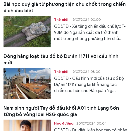
Bài học quý giá từ phương tiện chủ chốt trong chiến
dịch đặc biệt
Thế giới
19/07/2024 00:00
GD&TĐ - Xe tăng chiến đấu chủ lực T-
90M do Nga sản xuất đã trở thành
một trong những phương tiện chủ...
Đóng hàng loạt tàu đổ bộ Dự án 11711 với cấu hình
mới
Thế giới
19/07/2024 08:00
GD&TĐ - Cấu hình mới của tàu đổ bộ
Dự án 11711 mang lại khả năng tác
chiến cao hơn cho Hải quân Nga.
Nam sinh người Tày đỗ đầu khối A01 tỉnh Lạng Sơn
từng bỏ vòng loại HSG quốc gia
Học đường
20/07/2024 00:04
GD&TĐ - Dù điều kiện học tập có phần