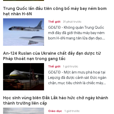
Trung Quốc lần đầu tiên công bố máy bay ném bom
hạt nhân H-6N
Thế giới
31 phút trước
GD&TĐ - Không quân Trung Quốc
mới đây đã giới thiệu máy bay ném
bom H-6N mang tên lửa đạn đạo...
An-124 Ruslan của Ukraine chất đầy đạn dược từ
Pháp thoát nạn trong gang tấc
Thế giới
1 giờ trước
GD&TĐ - Một âm mưu phá hoại tại
Leipzig đã được cảnh sát Đức ngăn
chặn, mục tiêu chính là chiếc máy...
Học sinh vùng biên Đắk Lắk háo hức chờ ngày khánh
thành trường liên cấp
Giáo dục
1 giờ trước