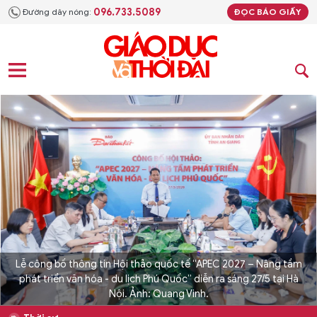
096.733.5089
Đường dây nóng:
ĐỌC BÁO GIẤY
Lễ công bố thông tin Hội thảo quốc tế “APEC 2027 – Nâng tầm
phát triển văn hóa - du lịch Phú Quốc” diễn ra sáng 27/5 tại Hà
Nội. Ảnh: Quang Vinh.