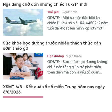
Nga đang chờ đón những chiếc Tu-214 mới
Thế giới
8 giờ trước
GD&TĐ - Một sự kiện đặc biệt khi
chiếc Tu-214 số hiệu RA-64509 19 năm
tuổi đã khoác lên mình lớp sơn mới...
Sức khỏe học đường trước nhiều thách thức cần
sớm tháo gỡ
Học đường
9 giờ trước
GD&TĐ - Sức khỏe học đường không
chỉ là nền tảng giúp trẻ phát triển
toàn diện mà còn là yếu tố quan...
XSMT 6/8 - Kết quả xổ số miền Trung hôm nay ngày
6/8/2026
Văn hóa
9 giờ trước
GD&TĐ - XSMT 6/8/2026. Kết quả xổ
số hôm nay ngày 6/8. Trực tiếp