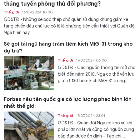
thủng tuyến phòng thủ đối phương?
Thế giới
16/07/2024 10:00
GD&TĐ - Những xe bọc thép chở quân sử dụng khung gầm xe
tăng chiến đấu chủ lực có lẽ là phương tiện cần thiết với Quân đội
Nga hiện nay.
Sẽ gọi tái ngũ hàng trăm tiêm kích MiG-31 trong kho
dự trữ?
Thế giới
17/07/2024 06:00
GD&TĐ - Các nguồn thông tin mở cho
biết đến năm 2018, Nga có thể vẫn lưu
giữ tới 130 tiêm kích MiG-31 trong...
Forbes nêu tên quốc gia có lực lượng pháo binh lớn
nhất thế giới
Thế giới
17/07/2024 23:01
GD&TĐ - Quân đội Nga có kho vũ khí
pháo lớn nhất và cũng có nguồn cung
cấp đạn dược ổn định – Tạp chí...