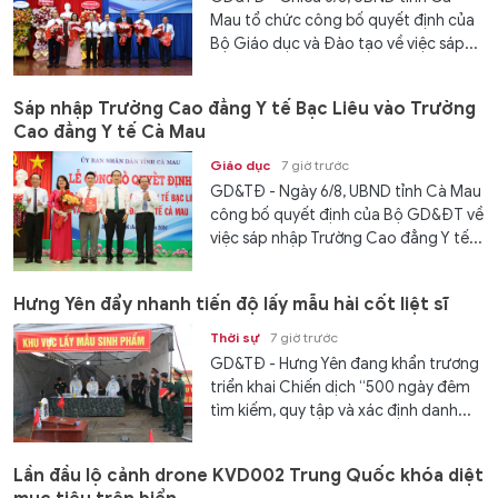
Mau tổ chức công bố quyết định của
Bộ Giáo dục và Đào tạo về việc sáp...
Sáp nhập Trường Cao đẳng Y tế Bạc Liêu vào Trường
Cao đẳng Y tế Cà Mau
Giáo dục
7 giờ trước
GD&TĐ - Ngày 6/8, UBND tỉnh Cà Mau
công bố quyết định của Bộ GD&ĐT về
việc sáp nhập Trường Cao đẳng Y tế...
Hưng Yên đẩy nhanh tiến độ lấy mẫu hài cốt liệt sĩ
Thời sự
7 giờ trước
GD&TĐ - Hưng Yên đang khẩn trương
triển khai Chiến dịch “500 ngày đêm
tìm kiếm, quy tập và xác định danh...
Lần đầu lộ cảnh drone KVD002 Trung Quốc khóa diệt