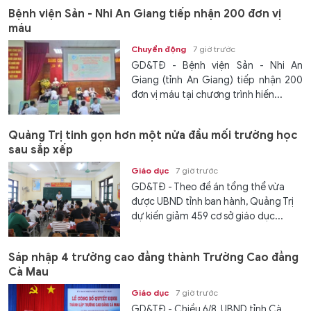
Bệnh viện Sản - Nhi An Giang tiếp nhận 200 đơn vị
máu
Chuyển động
7 giờ trước
GD&TĐ - Bệnh viện Sản - Nhi An
Giang (tỉnh An Giang) tiếp nhận 200
đơn vị máu tại chương trình hiến...
Quảng Trị tinh gọn hơn một nửa đầu mối trường học
sau sắp xếp
Giáo dục
7 giờ trước
GD&TĐ - Theo đề án tổng thể vừa
được UBND tỉnh ban hành, Quảng Trị
dự kiến giảm 459 cơ sở giáo dục...
Sáp nhập 4 trường cao đẳng thành Trường Cao đẳng
Cà Mau
Giáo dục
7 giờ trước
GD&TĐ - Chiều 6/8, UBND tỉnh Cà