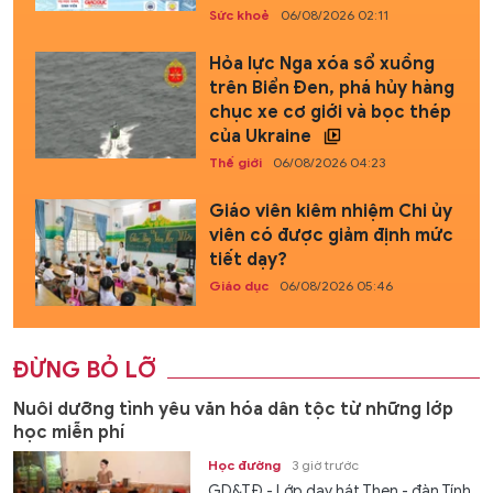
Sức khoẻ
06/08/2026 02:11
Hỏa lực Nga xóa sổ xuồng
trên Biển Đen, phá hủy hàng
chục xe cơ giới và bọc thép
của Ukraine
Thế giới
06/08/2026 04:23
Giáo viên kiêm nhiệm Chi ủy
viên có được giảm định mức
tiết dạy?
Giáo dục
06/08/2026 05:46
ĐỪNG BỎ LỠ
Nuôi dưỡng tình yêu văn hóa dân tộc từ những lớp
học miễn phí
Học đường
3 giờ trước
GD&TĐ - Lớp dạy hát Then - đàn Tính