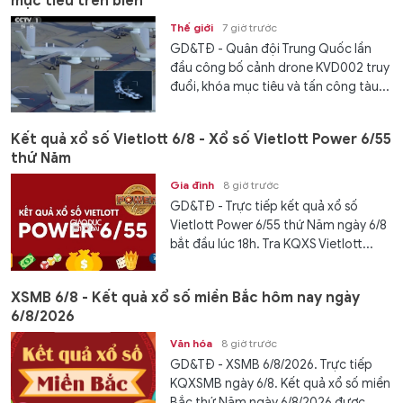
mục tiêu trên biển
Thế giới
7 giờ trước
GD&TĐ - Quân đội Trung Quốc lần
đầu công bố cảnh drone KVD002 truy
đuổi, khóa mục tiêu và tấn công tàu...
Kết quả xổ số Vietlott 6/8 - Xổ số Vietlott Power 6/55
thứ Năm
Gia đình
8 giờ trước
GD&TĐ - Trực tiếp kết quả xổ số
Vietlott Power 6/55 thứ Năm ngày 6/8
bắt đầu lúc 18h. Tra KQXS Vietlott...
XSMB 6/8 - Kết quả xổ số miền Bắc hôm nay ngày
6/8/2026
Văn hóa
8 giờ trước
GD&TĐ - XSMB 6/8/2026. Trực tiếp
KQXSMB ngày 6/8. Kết quả xổ số miền
Bắc thứ Năm ngày 6/8/2026 được...