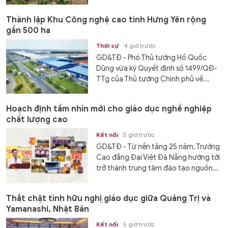
Thành lập Khu Công nghệ cao tỉnh Hưng Yên rộng
gần 500 ha
Thời sự
4 giờ trước
GD&TĐ - Phó Thủ tướng Hồ Quốc
Dũng vừa ký Quyết định số 1499/QĐ-
TTg của Thủ tướng Chính phủ về...
Hoạch định tầm nhìn mới cho giáo dục nghề nghiệp
chất lượng cao
Kết nối
5 giờ trước
GD&TĐ - Từ nền tảng 25 năm, Trường
Cao đẳng Đại Việt Đà Nẵng hướng tới
trở thành trung tâm đào tạo nguồn...
Thắt chặt tình hữu nghị giáo dục giữa Quảng Trị và
Yamanashi, Nhật Bản
Kết nối
5 giờ trước