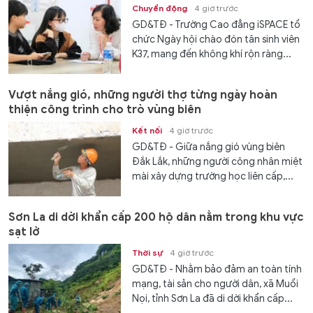
Chuyển động
4 giờ trước
GD&TĐ - Trường Cao đẳng iSPACE tổ
chức Ngày hội chào đón tân sinh viên
K37, mang đến không khí rộn ràng...
Vượt nắng gió, những người thợ từng ngày hoàn
thiện công trình cho trò vùng biên
Kết nối
4 giờ trước
GD&TĐ - Giữa nắng gió vùng biên
Đắk Lắk, những người công nhân miệt
mài xây dựng trường học liên cấp,...
Sơn La di dời khẩn cấp 200 hộ dân nằm trong khu vực
sạt lở
Thời sự
4 giờ trước
GD&TĐ - Nhằm bảo đảm an toàn tính
mạng, tài sản cho người dân, xã Muổi
Nọi, tỉnh Sơn La đã di dời khẩn cấp...