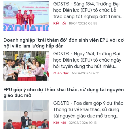
GD&TĐ - Sáng 18/4, Trường Đại
học Điện lực (EPU) tổ chức Lễ
trao bằng tốt nghiệp đợt 1 năm...
Kết nối
18/04/2026 05:55
Doanh nghiệp ‘trải thảm đỏ’ đón sinh viên EPU với cơ
hội việc làm lương hấp dẫn
GD&TĐ - Ngày 16/4, Trường Đại
học Điện lực (EPU) tổ chức ngày
hội tuyển dụng thu hút nhiều...
Giáo dục
16/04/2026 07:21
EPU góp ý cho dự thảo khai thác, sử dụng tài nguyên
giáo dục mở
GD&TĐ - Tọa đàm góp ý dự thảo
Thông tư về khai thác, sử dụng
tài nguyên giáo dục mở trong...
Kết nối
02/02/2026 10:13