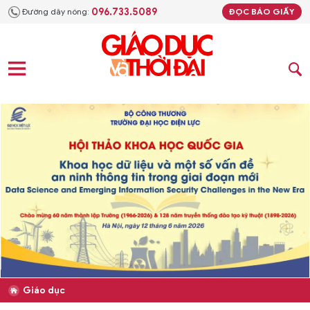
096.733.5089
Đường dây nóng:
ĐỌC BÁO GIẤY
Giáo dục