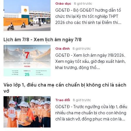
Giáo dục
8 giờ trước
GD&TĐ - Bộ GD&ĐT hướng dẫn tổ
chức thi lại Kỳ thi tốt nghiệp THPT
2026 cho các thí sinh tại Điểm thi...
Lịch âm 7/8 - Xem lịch âm ngày 7/8
Gia đình
8 giờ trước
GD&TĐ - Xem lịch âm ngày 7/8/2026.
Xem ngày tốt xấu, giờ đẹp xuất hành,
khai trương, động thổ...
Vào lớp 1, điều cha mẹ cần chuẩn bị không chỉ là sách
vở
Trao đổi
8 giờ trước
GD&TĐ - Trước ngưỡng cửa lớp 1, điều
nhiều cha mẹ chuẩn bị cho con không
chỉ là sách vở, đồng phục mà còn là...