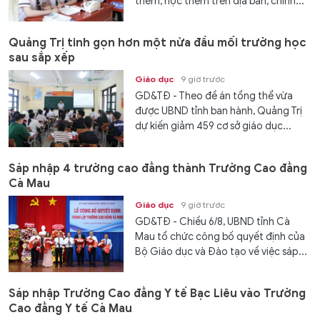
thêm, học thêm trên địa bàn, chính...
Quảng Trị tinh gọn hơn một nửa đầu mối trường học
sau sắp xếp
Giáo dục
9 giờ trước
GD&TĐ - Theo đề án tổng thể vừa
được UBND tỉnh ban hành, Quảng Trị
dự kiến giảm 459 cơ sở giáo dục...
Sáp nhập 4 trường cao đẳng thành Trường Cao đẳng
Cà Mau
Giáo dục
9 giờ trước
GD&TĐ - Chiều 6/8, UBND tỉnh Cà
Mau tổ chức công bố quyết định của
Bộ Giáo dục và Đào tạo về việc sáp...
Sáp nhập Trường Cao đẳng Y tế Bạc Liêu vào Trường
Cao đẳng Y tế Cà Mau