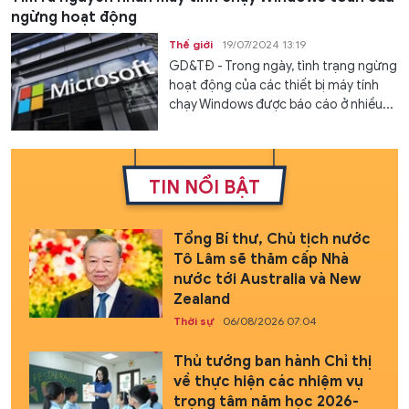
ngừng hoạt động
Thế giới
19/07/2024 13:19
GD&TĐ - Trong ngày, tình trạng ngừng
hoạt động của các thiết bị máy tính
chạy Windows được báo cáo ở nhiều...
TIN NỔI BẬT
Tổng Bí thư, Chủ tịch nước
Tô Lâm sẽ thăm cấp Nhà
nước tới Australia và New
Zealand
Thời sự
06/08/2026 07:04
Thủ tướng ban hành Chỉ thị
về thực hiện các nhiệm vụ
trọng tâm năm học 2026-