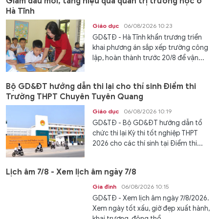
Giảm đầu mối, tăng hiệu quả quản trị trường học ở
Hà Tĩnh
Giáo dục
06/08/2026 10:23
GD&TĐ - Hà Tĩnh khẩn trương triển
khai phương án sắp xếp trường công
lập, hoàn thành trước 20/8 để vận...
Bộ GD&ĐT hướng dẫn thi lại cho thí sinh Điểm thi
Trường THPT Chuyên Tuyên Quang
Giáo dục
06/08/2026 10:19
GD&TĐ - Bộ GD&ĐT hướng dẫn tổ
chức thi lại Kỳ thi tốt nghiệp THPT
2026 cho các thí sinh tại Điểm thi...
Lịch âm 7/8 - Xem lịch âm ngày 7/8
Gia đình
06/08/2026 10:15
GD&TĐ - Xem lịch âm ngày 7/8/2026.
Xem ngày tốt xấu, giờ đẹp xuất hành,
khai trương, động thổ...