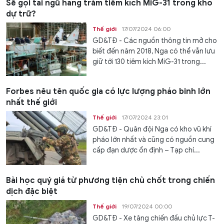
Sẽ gọi tái ngũ hàng trăm tiêm kích MiG-31 trong kho
dự trữ?
Thế giới
17/07/2024 06:00
GD&TĐ - Các nguồn thông tin mở cho
biết đến năm 2018, Nga có thể vẫn lưu
giữ tới 130 tiêm kích MiG-31 trong...
Forbes nêu tên quốc gia có lực lượng pháo binh lớn
nhất thế giới
Thế giới
17/07/2024 23:01
GD&TĐ - Quân đội Nga có kho vũ khí
pháo lớn nhất và cũng có nguồn cung
cấp đạn dược ổn định – Tạp chí...
Bài học quý giá từ phương tiện chủ chốt trong chiến
dịch đặc biệt
Thế giới
19/07/2024 00:00
GD&TĐ - Xe tăng chiến đấu chủ lực T-