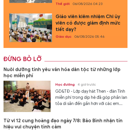
Thế giới
06/08/2026 04:23
Giáo viên kiêm nhiệm Chi ủy
viên có được giảm định mức
tiết dạy?
Giáo dục
06/08/2026 05:46
ĐỪNG BỎ LỠ
Nuôi dưỡng tình yêu văn hóa dân tộc từ những lớp
học miễn phí
Học đường
4 giờ trước
GD&TĐ - Lớp dạy hát Then - đàn Tính
miễn phí trong dịp hè đã góp phần lan
tỏa di sản đến gần hơn với các em...
Tử vi 12 cung hoàng đạo ngày 7/8: Bảo Bình nhận tín
hiệu vui chuyện tình cảm