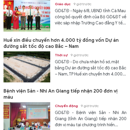
Giáo dục
9 giờ trước
GD&TĐ - Ngày 6/8, UBND tỉnh Cà Mau
công bố quyết định của Bộ GD&ĐT về
việc sáp nhập Trường Cao đẳng Y tế...
Huế xin điều chuyển hơn 4.000 tỷ đồng vốn Dự án
đường sắt tốc độ cao Bắc – Nam
Thời sự
9 giờ trước
GD&TĐ - Do chưa nhận hồ sơ, mặt
bằng Dự án đường sắt tốc độ cao Bắc
– Nam, TP Huế xin chuyển hơn 4.000...
Bệnh viện Sản - Nhi An Giang tiếp nhận 200 đơn vị
máu
Chuyển động
9 giờ trước
GD&TĐ - Bệnh viện Sản - Nhi An
Giang (tỉnh An Giang) tiếp nhận 200
đơn vị máu tại chương trình hiến...