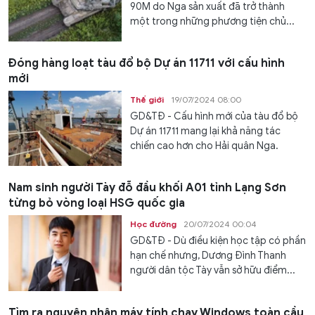
90M do Nga sản xuất đã trở thành
một trong những phương tiện chủ...
Đóng hàng loạt tàu đổ bộ Dự án 11711 với cấu hình
mới
Thế giới
19/07/2024 08:00
GD&TĐ - Cấu hình mới của tàu đổ bộ
Dự án 11711 mang lại khả năng tác
chiến cao hơn cho Hải quân Nga.
Nam sinh người Tày đỗ đầu khối A01 tỉnh Lạng Sơn
từng bỏ vòng loại HSG quốc gia
Học đường
20/07/2024 00:04
GD&TĐ - Dù điều kiện học tập có phần
hạn chế nhưng, Dương Đình Thanh
người dân tộc Tày vẫn sở hữu điểm...
Tìm ra nguyên nhân máy tính chạy Windows toàn cầu