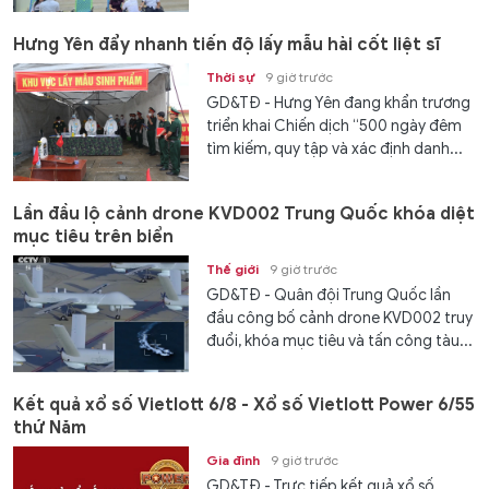
Hưng Yên đẩy nhanh tiến độ lấy mẫu hài cốt liệt sĩ
Thời sự
9 giờ trước
GD&TĐ - Hưng Yên đang khẩn trương
triển khai Chiến dịch “500 ngày đêm
tìm kiếm, quy tập và xác định danh...
Lần đầu lộ cảnh drone KVD002 Trung Quốc khóa diệt
mục tiêu trên biển
Thế giới
9 giờ trước
GD&TĐ - Quân đội Trung Quốc lần
đầu công bố cảnh drone KVD002 truy
đuổi, khóa mục tiêu và tấn công tàu...
Kết quả xổ số Vietlott 6/8 - Xổ số Vietlott Power 6/55
thứ Năm
Gia đình
9 giờ trước
GD&TĐ - Trực tiếp kết quả xổ số