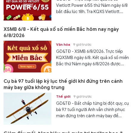
Vietlott Power 6/55 thứ Năm ngày 6/8
bắt đầu lúc 18h. Tra KQXS Vietlott...
XSMB 6/8 - Kết quả xổ số miền Bắc hôm nay ngày
6/8/2026
Văn hóa
9 giờ trước
GD&TĐ - XSMB 6/8/2026. Trực tiếp
KQXSMB ngày 6/8. Kết quả xổ số miền
Bắc thứ Năm ngày 6/8/2026 được...
Cụ bà 97 tuổi lập kỷ lục thế giới khi đứng trên cánh
máy bay giữa không trung
Thế giới
9 giờ trước
GD&TĐ - Bất chấp từng bị đột quỵ, cụ
bà 97 tuổi người Anh vẫn chinh phục
màn đứng trên cánh máy bay để...