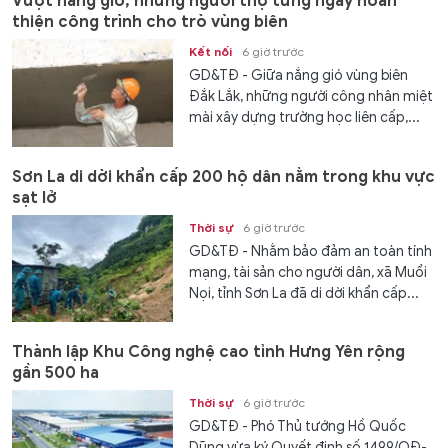
Vượt nắng gió, những người thợ từng ngày hoàn
thiện công trình cho trò vùng biên
Kết nối
6 giờ trước
GD&TĐ - Giữa nắng gió vùng biên
Đắk Lắk, những người công nhân miệt
mài xây dựng trường học liên cấp,...
Sơn La di dời khẩn cấp 200 hộ dân nằm trong khu vực
sạt lở
Thời sự
6 giờ trước
GD&TĐ - Nhằm bảo đảm an toàn tính
mạng, tài sản cho người dân, xã Muổi
Nọi, tỉnh Sơn La đã di dời khẩn cấp...
Thành lập Khu Công nghệ cao tỉnh Hưng Yên rộng
gần 500 ha
Thời sự
6 giờ trước
GD&TĐ - Phó Thủ tướng Hồ Quốc
Dũng vừa ký Quyết định số 1499/QĐ-