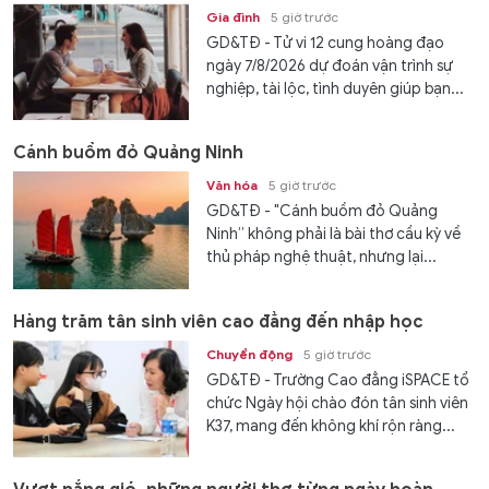
Gia đình
5 giờ trước
GD&TĐ - Tử vi 12 cung hoàng đạo
ngày 7/8/2026 dự đoán vận trình sự
nghiệp, tài lộc, tình duyên giúp bạn...
Cánh buồm đỏ Quảng Ninh
Văn hóa
5 giờ trước
GD&TĐ - "Cánh buồm đỏ Quảng
Ninh” không phải là bài thơ cầu kỳ về
thủ pháp nghệ thuật, nhưng lại...
Hàng trăm tân sinh viên cao đẳng đến nhập học
Chuyển động
5 giờ trước
GD&TĐ - Trường Cao đẳng iSPACE tổ
chức Ngày hội chào đón tân sinh viên
K37, mang đến không khí rộn ràng...