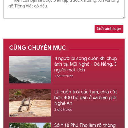
Gửi bình luận
CÙNG CHUYÊN MỤC
4 người bị sóng cuốn khi chụp
ảnh tại Mũi Nghê - Đà Nẵng, 3
người mất tích
1 phút trước
Lũ cuốn trôi cầu tạm, chia cắt
hơn 400 hộ dân ở xã biên giới
Nghệ An
2 giờ trước
Sở Y tế Phú Thọ làm rõ thông