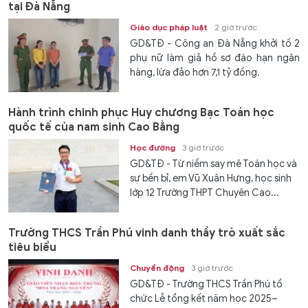
tại Đà Nẵng
Giáo dục pháp luật
2 giờ trước
GD&TĐ - Công an Đà Nẵng khởi tố 2
phụ nữ làm giả hồ sơ đáo hạn ngân
hàng, lừa đảo hơn 7,1 tỷ đồng.
Hành trình chinh phục Huy chương Bạc Toán học
quốc tế của nam sinh Cao Bằng
Học đường
3 giờ trước
GD&TĐ - Từ niềm say mê Toán học và
sự bền bỉ, em Vũ Xuân Hưng, học sinh
lớp 12 Trường THPT Chuyên Cao...
Trường THCS Trần Phú vinh danh thầy trò xuất sắc
tiêu biểu
Chuyển động
3 giờ trước
GD&TĐ - Trường THCS Trần Phú tổ
chức Lễ tổng kết năm học 2025–