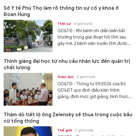
Sở Y tế Phú Thọ làm rõ thông tin sự cố y khoa ở
Đoan Hùng
Thời sự
4 giờ trước
GD&TĐ - Khi bệnh nhi diễn biến bất
thường trong giai đoạn hồi tỉnh sau
gây mê, 2 bệnh viện tuyến tỉnh được...
Thỉnh giảng đại học từ nhu cầu nhân lực đến quản trị
chất lượng
Giáo dục
5 giờ trước
GD&TĐ - Thông tư 59/2026 của Bộ
GD&ĐT quy định điều kiện thỉnh
giảng, định mức giờ giảng, hình thức...
Thăm dò tiết lộ ông Zelensky sẽ thua trong cuộc bầu
cử tổng thống
Thế giới
5 giờ trước