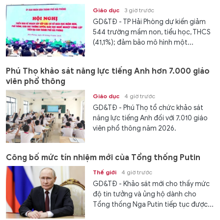
Giáo dục
3 giờ trước
GD&TĐ - TP Hải Phòng dự kiến giảm
544 trường mầm non, tiểu học, THCS
(41,1%); đảm bảo mô hình một...
Phú Thọ khảo sát năng lực tiếng Anh hơn 7.000 giáo
viên phổ thông
Giáo dục
4 giờ trước
GD&TĐ - Phú Thọ tổ chức khảo sát
năng lực tiếng Anh đối với 7.010 giáo
viên phổ thông năm 2026.
Công bố mức tín nhiệm mới của Tổng thống Putin
Thế giới
4 giờ trước
GD&TĐ - Khảo sát mới cho thấy mức
độ tin tưởng và ủng hộ dành cho
Tổng thống Nga Putin tiếp tục được...