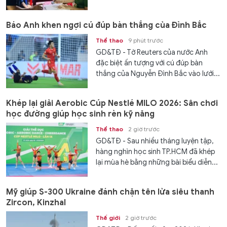
Báo Anh khen ngợi cú đúp bàn thắng của Đình Bắc
Thể thao
9 phút trước
GD&TĐ - Tờ Reuters của nước Anh
đặc biệt ấn tượng với cú đúp bàn
thắng của Nguyễn Đình Bắc vào lưới...
Khép lại giải Aerobic Cúp Nestlé MILO 2026: Sân chơi
học đường giúp học sinh rèn kỹ năng
Thể thao
2 giờ trước
GD&TĐ - Sau nhiều tháng luyện tập,
hàng nghìn học sinh TP.HCM đã khép
lại mùa hè bằng những bài biểu diễn...
Mỹ giúp S-300 Ukraine đánh chặn tên lửa siêu thanh
Zircon, Kinzhal
Thế giới
2 giờ trước