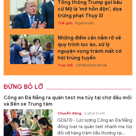
Tổng thống Trump gọi bầu
cử Mỹ là 'mớ hỗn độn', dọa
trừng phạt Thụy Sĩ
Thế giới
8 giờ trước
Những điểm cần nắm rõ về
quy trình lọc ảo, xử lý
nguyện vọng tránh mất cơ
hội trúng tuyển
Trao đổi
07/08/2026 04:06
ĐỪNG BỎ LỠ
Công an Đà Nẵng ra quân test ma túy tại chợ đầu mối
và Bến xe Trung tâm
Chuyển động
2 phút trước
GD&TĐ - Lực lượng Công an Đà Nẵng
đồng loạt ra quân test nhanh ma túy
đối với hàng trăm tiểu thương tại...