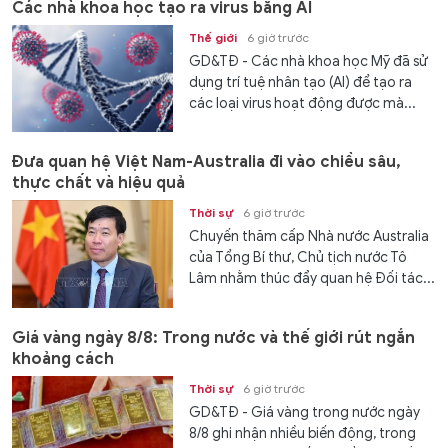
Các nhà khoa học tạo ra virus bằng AI
Thế giới
6 giờ trước
GD&TĐ - Các nhà khoa học Mỹ đã sử
dụng trí tuệ nhân tạo (AI) để tạo ra
các loại virus hoạt động được mà...
Đưa quan hệ Việt Nam-Australia đi vào chiều sâu,
thực chất và hiệu quả
Thời sự
6 giờ trước
Chuyến thăm cấp Nhà nước Australia
của Tổng Bí thư, Chủ tịch nước Tô
Lâm nhằm thúc đẩy quan hệ Đối tác...
Giá vàng ngày 8/8: Trong nước và thế giới rút ngắn
khoảng cách
Thời sự
6 giờ trước
GD&TĐ - Giá vàng trong nước ngày
8/8 ghi nhận nhiều biến động, trong