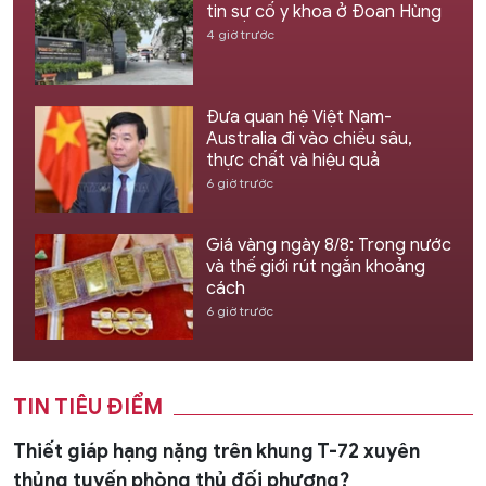
tin sự cố y khoa ở Đoan Hùng
4 giờ trước
Đưa quan hệ Việt Nam-
Australia đi vào chiều sâu,
thực chất và hiệu quả
6 giờ trước
Giá vàng ngày 8/8: Trong nước
và thế giới rút ngắn khoảng
cách
6 giờ trước
TIN TIÊU ĐIỂM
Thiết giáp hạng nặng trên khung T-72 xuyên
thủng tuyến phòng thủ đối phương?