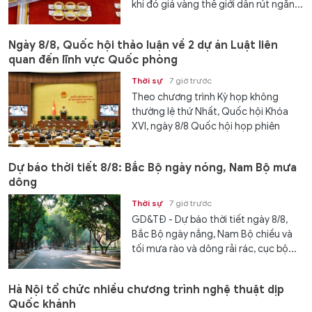
khi đó giá vàng thế giới dần rút ngắn...
Ngày 8/8, Quốc hội thảo luận về 2 dự án Luật liên
quan đến lĩnh vực Quốc phòng
Thời sự
7 giờ trước
Theo chương trình Kỳ họp không
thường lệ thứ Nhất, Quốc hội Khóa
XVI, ngày 8/8 Quốc hội họp phiên
toàn thể tại Hội trường, thảo luận về
các dự án luật...
Dự báo thời tiết 8/8: Bắc Bộ ngày nóng, Nam Bộ mưa
dông
Thời sự
7 giờ trước
GD&TĐ - Dự báo thời tiết ngày 8/8,
Bắc Bộ ngày nắng, Nam Bộ chiều và
tối mưa rào và dông rải rác, cục bộ...
Hà Nội tổ chức nhiều chương trình nghệ thuật dịp
Quốc khánh