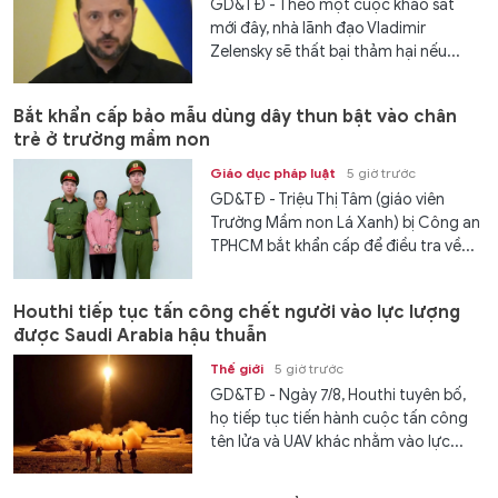
GD&TĐ - Theo một cuộc khảo sát
mới đây, nhà lãnh đạo Vladimir
Zelensky sẽ thất bại thảm hại nếu...
Bắt khẩn cấp bảo mẫu dùng dây thun bật vào chân
trẻ ở trường mầm non
Giáo dục pháp luật
5 giờ trước
GD&TĐ - Triệu Thị Tâm (giáo viên
Trường Mầm non Lá Xanh) bị Công an
TPHCM bắt khẩn cấp để điều tra về...
Houthi tiếp tục tấn công chết người vào lực lượng
được Saudi Arabia hậu thuẫn
Thế giới
5 giờ trước
GD&TĐ - Ngày 7/8, Houthi tuyên bố,
họ tiếp tục tiến hành cuộc tấn công
tên lửa và UAV khác nhằm vào lực...