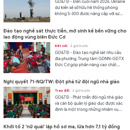
GD&TĐ - Đến cuối năm 2026, Ukraine
dự kiến ​​sẽ sở hữu hệ thống phòng
không S-300 được nâng cấp với sự...
Đào tạo nghề sát thực tiễn, mở sinh kế bền vững cho
lao động vùng biên Đức Cơ
Kết nối
2 giờ trước
GD&TĐ - Đào tạo nghề sát nhu cầu
địa phương, Trung tâm GDNN-GDTX
Đức Cơ góp phần nâng cao chất...
Nghị quyết 71-NQ/TW: Đột phá từ đội ngũ nhà giáo
Trao đổi
2 giờ trước
GD&TĐ - Phát triển đội ngũ nhà giáo
và cán bộ quản lý giáo dục được xác
định là một trong những nhiệm vụ...
Khởi tố 2 'nữ quái' lập hồ sơ ma, lừa hơn 7,1 tỷ đồng