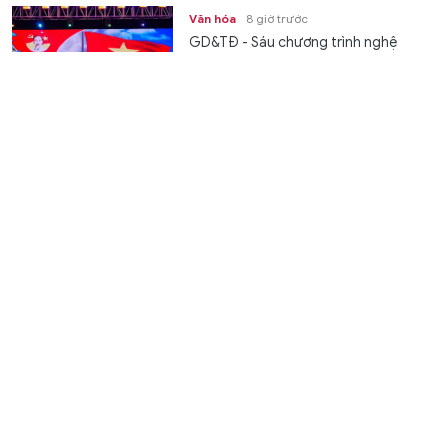
Văn hóa
8 giờ trước
GD&TĐ - Sáu chương trình nghệ
thuật sẽ đồng loạt sáng đèn tại Hà
Nội tối 19/8, mở đầu chuỗi hoạt
động...
Tiếp sức tinh thần cho người bệnh ung thư và thân
nhân
Sức khoẻ
8 giờ trước
GD&TĐ - Chiều 7/8, Bệnh viện Nhân
dân Gia Định tổ chức chương trình hỗ
trợ tâm lý cho 40 bệnh nhân ung...
Binh sĩ Mỹ tự sát hàng loạt từ khi xung đột với Iran
Thế giới
8 giờ trước
GD&TĐ - Theo hãng tin Bloomberg,
Bộ Tư lệnh Không gian mạng Mỹ đang
điều tra một loạt vụ tự tử trong số
các nhân viên của mình trong...