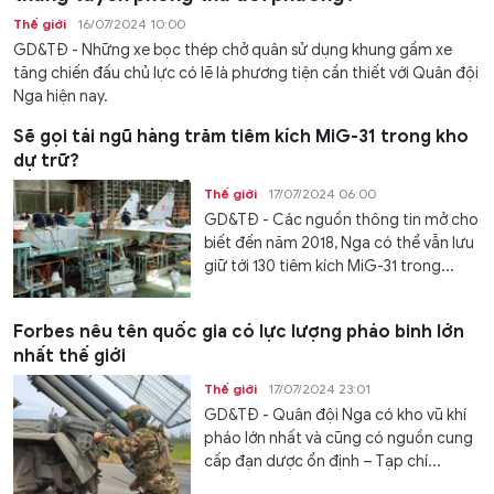
Thế giới
16/07/2024 10:00
GD&TĐ - Những xe bọc thép chở quân sử dụng khung gầm xe
tăng chiến đấu chủ lực có lẽ là phương tiện cần thiết với Quân đội
Nga hiện nay.
Sẽ gọi tái ngũ hàng trăm tiêm kích MiG-31 trong kho
dự trữ?
Thế giới
17/07/2024 06:00
GD&TĐ - Các nguồn thông tin mở cho
biết đến năm 2018, Nga có thể vẫn lưu
giữ tới 130 tiêm kích MiG-31 trong...
Forbes nêu tên quốc gia có lực lượng pháo binh lớn
nhất thế giới
Thế giới
17/07/2024 23:01
GD&TĐ - Quân đội Nga có kho vũ khí
pháo lớn nhất và cũng có nguồn cung
cấp đạn dược ổn định – Tạp chí...