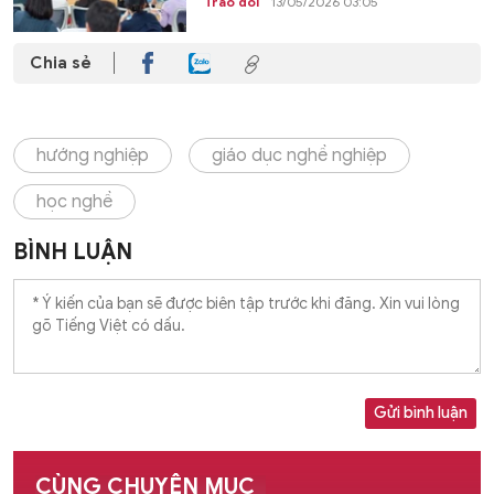
Trao đổi
13/05/2026 03:05
Chia sẻ
hướng nghiệp
giáo dục nghề nghiệp
học nghề
BÌNH LUẬN
Gửi bình luận
CÙNG CHUYÊN MỤC