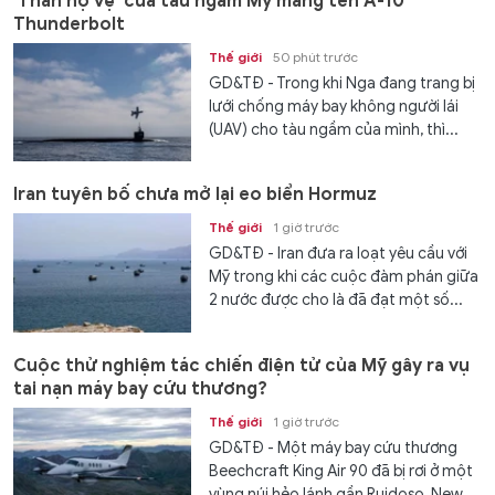
'Thần hộ vệ' của tàu ngầm Mỹ mang tên A-10
Thunderbolt
Thế giới
50 phút trước
GD&TĐ - Trong khi Nga đang trang bị
lưới chống máy bay không người lái
(UAV) cho tàu ngầm của mình, thì...
Iran tuyên bố chưa mở lại eo biển Hormuz
Thế giới
1 giờ trước
GD&TĐ - Iran đưa ra loạt yêu cầu với
Mỹ trong khi các cuộc đàm phán giữa
2 nước được cho là đã đạt một số...
Cuộc thử nghiệm tác chiến điện tử của Mỹ gây ra vụ
tai nạn máy bay cứu thương?
Thế giới
1 giờ trước
GD&TĐ - Một máy bay cứu thương
Beechcraft King Air 90 đã bị rơi ở một
vùng núi hẻo lánh gần Ruidoso, New...