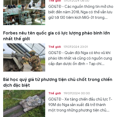
Thế giới
17/07/2024 06:00
GD&TĐ - Các nguồn thông tin mở cho
biết đến năm 2018, Nga có thể vẫn lưu
giữ tới 130 tiêm kích MiG-31 trong...
Forbes nêu tên quốc gia có lực lượng pháo binh lớn
nhất thế giới
Thế giới
17/07/2024 23:01
GD&TĐ - Quân đội Nga có kho vũ khí
pháo lớn nhất và cũng có nguồn cung
cấp đạn dược ổn định – Tạp chí...
Bài học quý giá từ phương tiện chủ chốt trong chiến
dịch đặc biệt
Thế giới
19/07/2024 00:00
GD&TĐ - Xe tăng chiến đấu chủ lực T-
90M do Nga sản xuất đã trở thành
một trong những phương tiện chủ...