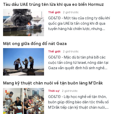
Tàu dầu UAE trúng tên lửa khi qua eo biển Hormuz
Thế giới
2 giờ trước
GD&TĐ - Một tàu của công ty dầu khí
quốc gia UAE bị tấn công khi đi qua
tuyến hàng hải chiến lược, nhưng...
Mật ong giữa đống đổ nát Gaza
Thế giới
2 giờ trước
GD&TĐ - Mặc dù bị tàn phá bởi các
cuộc tấn công từ Israel, nông dân tại
Gaza vẫn quyết định hồi sinh nghề...
Mang kỹ thuật chăn nuôi về tận buôn làng M’Drắk
Thời sự
2 giờ trước
GD&TĐ - Lớp học nghề về tận thôn,
buôn giúp đồng bào dân tộc thiểu số
M’Drắk tiếp cận kỹ thuật chăn nuôi,...