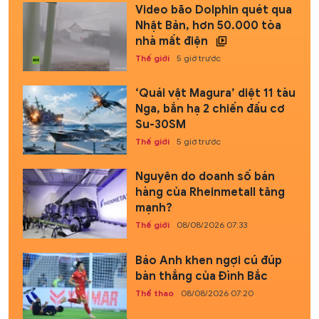
Video bão Dolphin quét qua
Nhật Bản, hơn 50.000 tòa
nhà mất điện
Thế giới
5 giờ trước
‘Quái vật Magura’ diệt 11 tàu
Nga, bắn hạ 2 chiến đấu cơ
Su-30SM
Thế giới
5 giờ trước
Nguyên do doanh số bán
hàng của Rheinmetall tăng
mạnh?
Thế giới
08/08/2026 07:33
Báo Anh khen ngợi cú đúp
bàn thắng của Đình Bắc
Thể thao
08/08/2026 07:20