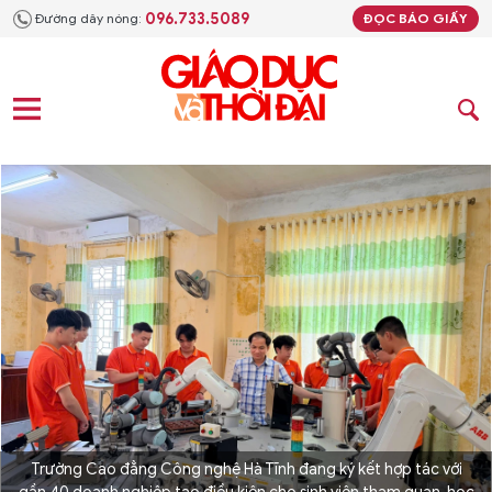
096.733.5089
Đường dây nóng:
ĐỌC BÁO GIẤY
Trường Cao đẳng Công nghệ Hà Tĩnh đang ký kết hợp tác với