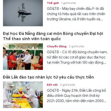
Thế giới
1 giờ trước
GD&TĐ - Máy bay chiến đấu F-16 đã
chứng tỏ hiệu quả rất cao trên chiến
trường Ukraine, cả ở tiền tuyến và...
Đại học Đà Nẵng đăng cai môn Bóng chuyền Đại hội
Thể thao sinh viên toàn quốc
Chuyển động
2 giờ trước
GD&TĐ - Có 10 đội bóng chuyền nam,
nữ đến từ các cơ sở giáo dục đại học
tại miền Trung với hơn 130 vận động...
Đắk Lắk đào tạo nhân lực từ yêu cầu thực tiễn
Kết nối
2 giờ trước
GD&TĐ - Ngày 27/6, Đắk Lắk công bố
điều chỉnh Quy hoạch tỉnh thời kỳ
2021-2030, tầm nhìn đến năm 2050...