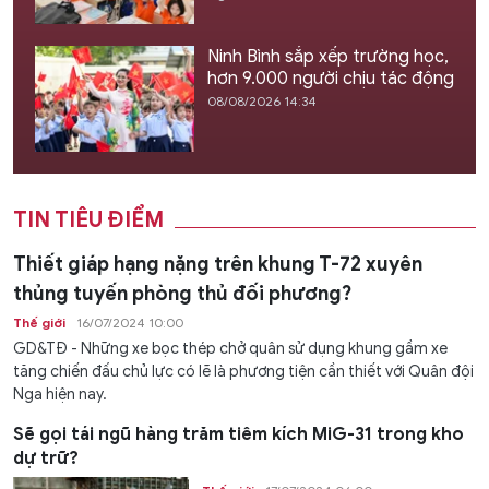
Ninh Bình sắp xếp trường học,
hơn 9.000 người chịu tác động
08/08/2026 14:34
TIN TIÊU ĐIỂM
Thiết giáp hạng nặng trên khung T-72 xuyên
thủng tuyến phòng thủ đối phương?
Thế giới
16/07/2024 10:00
GD&TĐ - Những xe bọc thép chở quân sử dụng khung gầm xe
tăng chiến đấu chủ lực có lẽ là phương tiện cần thiết với Quân đội
Nga hiện nay.
Sẽ gọi tái ngũ hàng trăm tiêm kích MiG-31 trong kho
dự trữ?