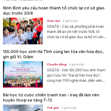
Ninh Bình yêu cầu hoàn thành tổ chức lại cơ sở giáo
dục trước 20/8
Giáo dục
2 giờ trước
GD&TĐ - Các xã, phường phải hoàn
thành đề án chi tiết trước 15/8, tổ
chức lại cơ sở giáo dục và bố trí cán...
155.000 học sinh Hà Tĩnh cùng lan tỏa văn hóa đọc,
gìn giữ Ví, Giặm
Chuyển động
2 giờ trước
GD&TĐ - Hơn 155.000 học sinh tham
gia Cuộc thi “Đại sứ Văn hóa đọc”,
cùng hơn 700 nghệ nhân, diễn viên...
Bài học từ cuộc chiến tranh Iran - Iraq đã làm nên
huyền thoại xe tăng T-72
Thế giới
2 giờ trước