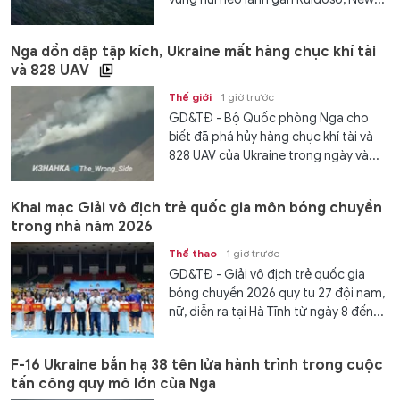
Nga dồn dập tập kích, Ukraine mất hàng chục khí tài
và 828 UAV
Thế giới
1 giờ trước
GD&TĐ - Bộ Quốc phòng Nga cho
biết đã phá hủy hàng chục khí tài và
828 UAV của Ukraine trong ngày và...
Khai mạc Giải vô địch trẻ quốc gia môn bóng chuyền
trong nhà năm 2026
Thể thao
1 giờ trước
GD&TĐ - Giải vô địch trẻ quốc gia
bóng chuyền 2026 quy tụ 27 đội nam,
nữ, diễn ra tại Hà Tĩnh từ ngày 8 đến...
F-16 Ukraine bắn hạ 38 tên lửa hành trình trong cuộc
tấn công quy mô lớn của Nga