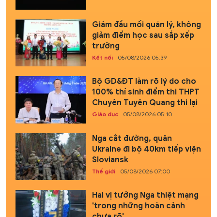
Giảm đầu mối quản lý, không
giảm điểm học sau sắp xếp
trường
Kết nối
05/08/2026 05:39
Bộ GD&ĐT làm rõ lý do cho
100% thí sinh điểm thi THPT
Chuyên Tuyên Quang thi lại
Giáo dục
05/08/2026 05:10
Nga cắt đường, quân
Ukraine đi bộ 40km tiếp viện
Sloviansk
Thế giới
05/08/2026 07:00
Hai vị tướng Nga thiệt mạng
'trong những hoàn cảnh
chưa rõ'