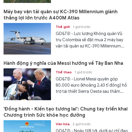
Máy bay vận tải quân sự KC-390 Millennium giành
thắng lợi lớn trước A400M Atlas
Thế giới
1 giờ trước
GD&TĐ - Lực lượng Không quân Vũ
trụ Colombia sẽ đặt mua 2 máy bay
vận tải quân sự KC-390 Millennium...
Hành động ý nghĩa của Messi hướng về Tây Ban Nha
Thể thao
1 giờ trước
GD&TĐ - Lionel Messi quyên góp
80.000 euro (khoảng 2,43 tỉ đồng) hỗ
trợ tái thiết Sierra Oeste sau thảm...
'Đồng hành - Kiến tạo tương lai': Chung tay triển khai
Chương trình Sức khỏe học đường
Văn hóa
2 giờ trước
GD&TĐ - Ngày 11/8 tới, dưới sự chỉ đạo