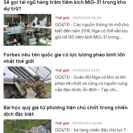
Sẽ gọi tái ngũ hàng trăm tiêm kích MiG-31 trong kho
dự trữ?
Thế giới
17/07/2024 06:00
GD&TĐ - Các nguồn thông tin mở cho
biết đến năm 2018, Nga có thể vẫn lưu
giữ tới 130 tiêm kích MiG-31 trong...
Forbes nêu tên quốc gia có lực lượng pháo binh lớn
nhất thế giới
Thế giới
17/07/2024 23:01
GD&TĐ - Quân đội Nga có kho vũ khí
pháo lớn nhất và cũng có nguồn cung
cấp đạn dược ổn định – Tạp chí...
Bài học quý giá từ phương tiện chủ chốt trong chiến
dịch đặc biệt
Thế giới
19/07/2024 00:00
GD&TĐ - Xe tăng chiến đấu chủ lực T-