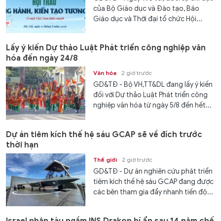
của Bộ Giáo dục và Đào tạo, Báo
Giáo dục và Thời đại tổ chức Hội...
Lấy ý kiến Dự thảo Luật Phát triển công nghiệp văn
hóa đến ngày 24/8
Văn hóa
2 giờ trước
GD&TĐ - Bộ VH,TT&DL đang lấy ý kiến
đối với Dự thảo Luật Phát triển công
nghiệp văn hóa từ ngày 5/8 đến hết...
Dự án tiêm kích thế hệ sáu GCAP sẽ về đích trước
thời hạn
Thế giới
2 giờ trước
GD&TĐ - Dự án nghiên cứu phát triển
tiêm kích thế hệ sáu GCAP đang được
các bên tham gia đẩy nhanh tiến độ...