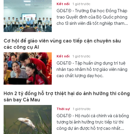
Kết nối
1 giờ trước
GD&TĐ - Trường Đại học Đồng Tháp
trao Quyết định của Bộ Quốc phòng
cho 13 sinh viên đã tốt nghiệp tham...
Cơ hội để giáo viên vùng cao tiếp cận chuyên sâu
các công cụ AI
Kết nối
1 giờ trước
GD&TĐ - Tập huấn ứng dụng trí tuệ
nhân tạo nhằm hỗ trợ giáo viên nâng
cao chất lượng dạy học.
Hơn 2 tỷ đồng hỗ trợ thiệt hại do ảnh hưởng thi công
sân bay Cà Mau
Thời sự
1 giờ trước
GD&TĐ - Hộ nuôi cá chình và cá bống
tượng bị ảnh hưởng trực tiếp từ thi
công dự án được hỗ trợ cao nhất...