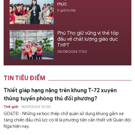
mực
5 giờ trước
Phú Thọ giữ vững vị thế tốp
đầu về chất lượng giáo dục
THPT
05/08/2026 11:50
TIN TIÊU ĐIỂM
Thiết giáp hạng nặng trên khung T-72 xuyên
thủng tuyến phòng thủ đối phương?
Thế giới
16/07/2024 10:00
GD&TĐ - Những xe bọc thép chở quân sử dụng khung gầm xe
tăng chiến đấu chủ lực có lẽ là phương tiện cần thiết với Quân đội
Nga hiện nay.