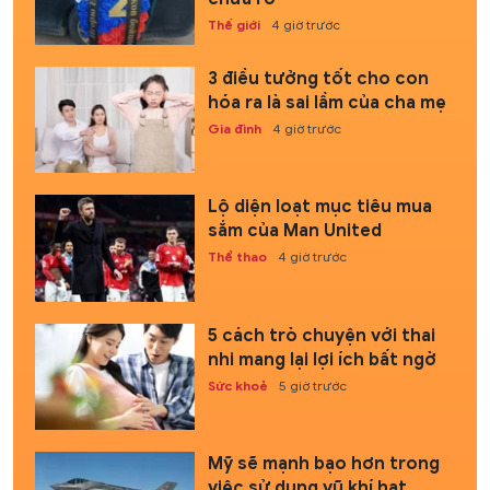
Thế giới
4 giờ trước
3 điều tưởng tốt cho con
hóa ra là sai lầm của cha mẹ
Gia đình
4 giờ trước
Lộ diện loạt mục tiêu mua
sắm của Man United
Thể thao
4 giờ trước
5 cách trò chuyện với thai
nhi mang lại lợi ích bất ngờ
Sức khoẻ
5 giờ trước
Mỹ sẽ mạnh bạo hơn trong
việc sử dụng vũ khí hạt