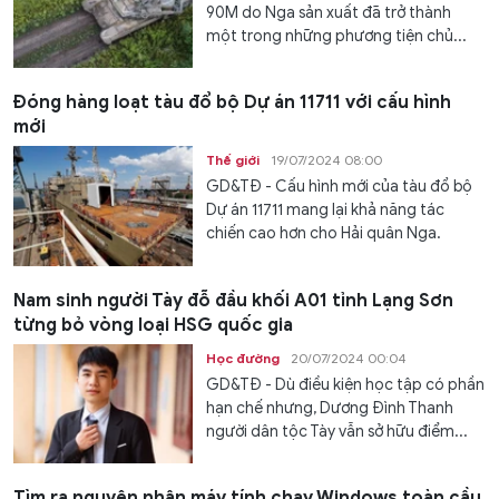
90M do Nga sản xuất đã trở thành
một trong những phương tiện chủ...
Đóng hàng loạt tàu đổ bộ Dự án 11711 với cấu hình
mới
Thế giới
19/07/2024 08:00
GD&TĐ - Cấu hình mới của tàu đổ bộ
Dự án 11711 mang lại khả năng tác
chiến cao hơn cho Hải quân Nga.
Nam sinh người Tày đỗ đầu khối A01 tỉnh Lạng Sơn
từng bỏ vòng loại HSG quốc gia
Học đường
20/07/2024 00:04
GD&TĐ - Dù điều kiện học tập có phần
hạn chế nhưng, Dương Đình Thanh
người dân tộc Tày vẫn sở hữu điểm...
Tìm ra nguyên nhân máy tính chạy Windows toàn cầu