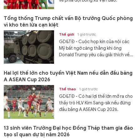
về phía đội bóng xứ Vạn đảo.
Tổng thống Trump chất vấn Bộ trưởng Quốc phòng
vì kho tên lửa cạn kiệt
Thế giới
1 giờ trước
GD&TĐ - Cuộc họp kín của nội các
Mỹ bất ngờ căng thẳng khi ông
Donald Trump yêu cầu giải thích về...
Hai lợi thế lớn cho tuyển Việt Nam nếu dẫn đầu bảng
A ASEAN Cup 2026
Thể thao
1 giờ trước
GD&TĐ - Có hai lợi thế lớn mở ra cho
thầy trò HLV Kim Sang-sik nếu đứng
đầu bảng A ASEAN Cup 2026.
13 sinh viên Trường Đại học Đồng Tháp tham gia đào
tạo sĩ quan dự bị năm 2026