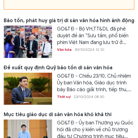
Bảo tồn, phát huy giá trị di sản văn hóa hình ảnh động
GD&TĐ - Bộ VH,TT&DL đã phê
duyệt đề án “Sưu tầm, phổ biến
phim Việt Nam đang lưu trữ ở...
Văn hóa
30/10/2024 12:10
Đề xuất quy định Quỹ bảo tồn di sản văn hóa
GD&TĐ - Chiều 23/10, Chủ nhiệm
Ủy ban Văn hóa, Giáo dục trình
bày Báo cáo giải trình, tiếp thu,...
Thời sự
23/10/2024 08:30
Mục tiêu giáo dục di sản văn hóa khó khả thi
GD&TĐ - Ủy ban Thường vụ Quốc
hội đã cho ý kiến về chủ trương
đầu tư Chương trình mục tiêu...