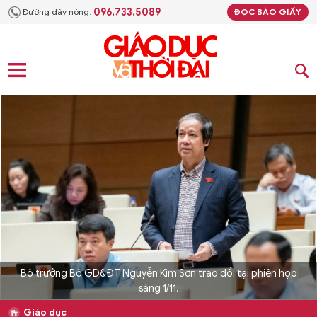
096.733.5089
Đường dây nóng:
ĐỌC BÁO GIẤY
Bộ trưởng Bộ GD&ĐT Nguyễn Kim Sơn trao đổi tại phiên họp
sáng 1/11.
Giáo dục