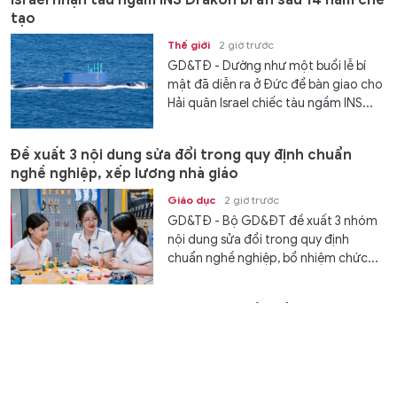
Israel nhận tàu ngầm INS Drakon bí ẩn sau 14 năm chế
tạo
Thế giới
2 giờ trước
GD&TĐ - Dường như một buổi lễ bí
mật đã diễn ra ở Đức để bàn giao cho
Hải quân Israel chiếc tàu ngầm INS...
Đề xuất 3 nội dung sửa đổi trong quy định chuẩn
nghề nghiệp, xếp lương nhà giáo
Giáo dục
2 giờ trước
GD&TĐ - Bộ GD&ĐT đề xuất 3 nhóm
nội dung sửa đổi trong quy định
chuẩn nghề nghiệp, bổ nhiệm chức...
16.000 người nước ngoài đang chiến đấu cho
Ukraine, 40% đến từ Mỹ Latinh
Thế giới
3 giờ trước
GD&TĐ - Số lượng tình nguyện viên
đang chiến đấu cho Ukraine đã được