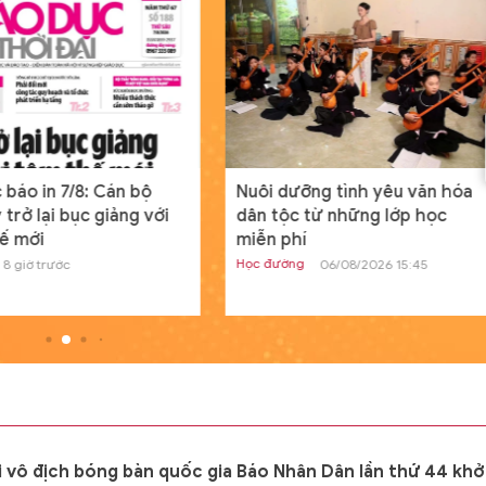
án 11711 mang lại khả năng tác chiến c
hơn cho Hải quân Nga.
Nam sinh người Tày đỗ đầu khối
A01 tỉnh Lạng Sơn từng bỏ vòn
loại HSG quốc gia
Học đường
20/07/2024 00:04
GD&TĐ - Dù điều kiện học tập có phần
 báo in 7/8: Cán bộ
Nuôi dưỡng tình yêu văn hóa
hạn chế nhưng, Dương Đình Thanh ngư
 trở lại bục giảng với
dân tộc từ những lớp học
dân tộc Tày vẫn sở hữu điểm số ba môn
ế mới
miễn phí
Học đường
8 giờ trước
06/08/2026 15:45
Tìm ra nguyên nhân máy tính c
Windows toàn cầu ngừng hoạt
động
Thế giới
19/07/2024 13:19
GD&TĐ - Trong ngày, tình trạng ngừng
hoạt động của các thiết bị máy tính c
Windows được báo cáo ở nhiều quốc gi
i vô địch bóng bàn quốc gia Báo Nhân Dân lần thứ 44 khở