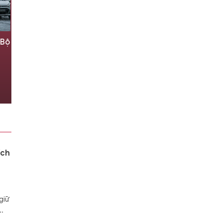
 Bộ
Ký ức về cuốn sổ tay đưa người
lính trở về với đất mẹ
8 giờ trước
ích
giữ
..