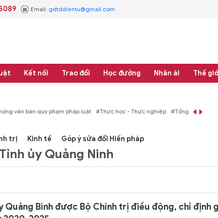
.5089
Email:
gdtddientu@gmail.com
uật
Kết nối
Trao đổi
Học đường
Nhân ái
Thế giớ
áp luật
#Thực học - Thực nghiệp
#Tổng rà soát hệ thống văn bản quy phạm 
nh trị
Kinh tế
Góp ý sửa đổi Hiến pháp
 Tỉnh ủy Quảng Ninh
y Quảng Bình được Bộ Chính trị điều động, chỉ định 