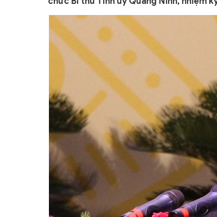
chức Bí thư Tỉnh ủy Quảng Ninh, nhiệm k