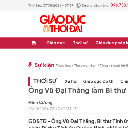
096.733
Thứ Sáu, 07/08/2026 - 07:57
Đường dây nóng:
Giáo dục
Thời sự
Giáo dục pháp l
Sự kiện
p luật
#Thực học - Thực nghiệp
#Tổng rà soát hệ thống văn bản quy phạm ph
THỜI SỰ
Xã hội
Giáo dục Đô thị
Chí
Ông Vũ Đại Thắng làm Bí thư
Minh Cương
26/10/2024 03:20 (GMT+7)
GD&TĐ - Ông Vũ Đại Thắng, Bí thư Tỉnh ủ