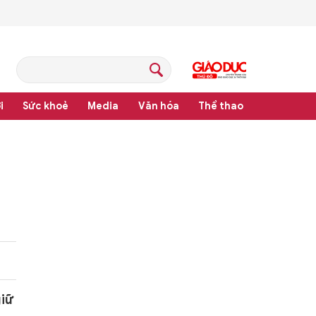
i
Sức khoẻ
Media
Văn hóa
Thể thao
pháp luật
giữ