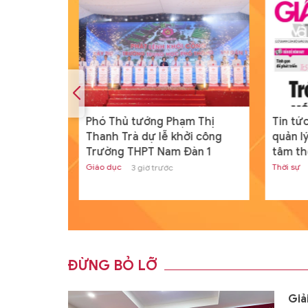
thi lại cho
Phó Thủ tướng Phạm Thị
Tin tức
n Tuyên
Thanh Trà dự lễ khởi công
quản lý
Trường THPT Nam Đàn 1
tâm th
Giáo dục
Thời sự
3 giờ trước
ĐỪNG BỎ LỠ
Giả