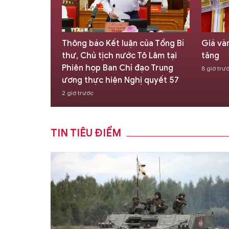
 tác với Việt
Thông báo Kết luận của Tổng Bí
Giá và
 định và
thư, Chủ tịch nước Tô Lâm tại
tăng
c
Phiên họp Ban Chỉ đạo Trung
8 giờ trư
ương thực hiện Nghị quyết 57
2 giờ trước
TIN TIÊU ĐIỂM