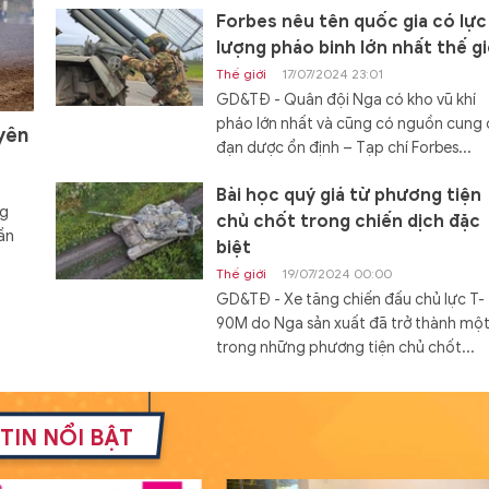
Forbes nêu tên quốc gia có lực
lượng pháo binh lớn nhất thế gi
Thế giới
17/07/2024 23:01
GD&TĐ - Quân đội Nga có kho vũ khí
pháo lớn nhất và cũng có nguồn cung
yên
đạn dược ổn định – Tạp chí Forbes...
Bài học quý giá từ phương tiện
ng
chủ chốt trong chiến dịch đặc
ần
biệt
Thế giới
19/07/2024 00:00
GD&TĐ - Xe tăng chiến đấu chủ lực T-
90M do Nga sản xuất đã trở thành mộ
trong những phương tiện chủ chốt...
Đóng hàng loạt tàu đổ bộ Dự á
11711 với cấu hình mới
TIN NỔI BẬT
Thế giới
19/07/2024 08:00
GD&TĐ - Cấu hình mới của tàu đổ bộ 