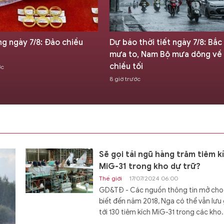
ng ngày 7/8: Đảo chiều
Dự báo thời tiết ngày 7/8: Bắc
mưa to, Nam Bộ mưa dông về
chiều tối
ớc
8 giờ trước
Sẽ gọi tái ngũ hàng trăm tiêm k
MiG-31 trong kho dự trữ?
Thế giới
17/07/2024 06:00
GD&TĐ - Các nguồn thông tin mở cho
biết đến năm 2018, Nga có thể vẫn lưu 
tới 130 tiêm kích MiG-31 trong các kho.