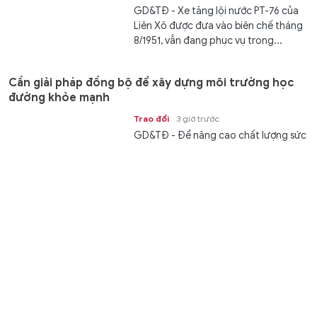
GD&TĐ - Xe tăng lội nước PT-76 của
Liên Xô được đưa vào biên chế tháng
8/1951, vẫn đang phục vụ trong...
Cần giải pháp đồng bộ để xây dựng môi trường học
đường khỏe mạnh
Trao đổi
3 giờ trước
GD&TĐ - Để nâng cao chất lượng sức
khỏe học đường, cần đồng bộ nhiều
giải pháp, tăng phối hợp giữa nhà...
Ghi nhận công lao những 'người gieo mầm' từ gian
khó
Trao đổi
3 giờ trước
GD&TĐ - Đề xuất trợ cấp từ 6,5 triệu
đồng cho giáo viên mầm non đã nghỉ
công tác nhưng chưa được hưởng...