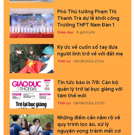
Phó Thủ tướng Phạm Thị
Thanh Trà dự lễ khởi công
Trường THPT Nam Đàn 1
Giáo dục
8 giờ trước
Ký ức về cuốn sổ tay đưa
người lính trở về với đất mẹ
Thời sự
06/08/2026 23:26
Tin tức báo in 7/8: Cán bộ
quản lý trở lại bục giảng với
tâm thế mới
Thời sự
06/08/2026 23:00
Những điểm cần nắm rõ về
quy trình lọc ảo, xử lý
nguyện vọng tránh mất cơ