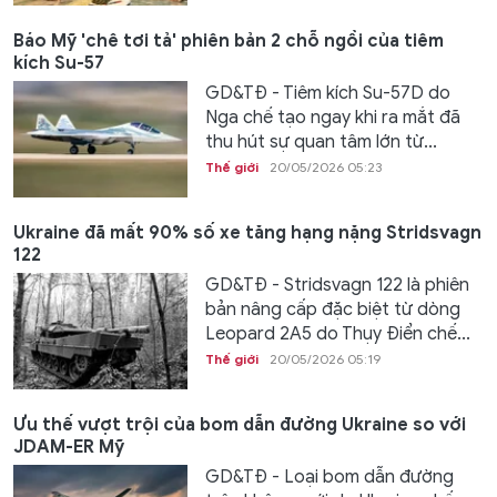
Báo Mỹ 'chê tơi tả' phiên bản 2 chỗ ngồi của tiêm
kích Su-57
GD&TĐ - Tiêm kích Su-57D do
Nga chế tạo ngay khi ra mắt đã
thu hút sự quan tâm lớn từ...
Thế giới
20/05/2026 05:23
Ukraine đã mất 90% số xe tăng hạng nặng Stridsvagn
122
GD&TĐ - Stridsvagn 122 là phiên
bản nâng cấp đặc biệt từ dòng
Leopard 2A5 do Thụy Điển chế...
Thế giới
20/05/2026 05:19
Ưu thế vượt trội của bom dẫn đường Ukraine so với
JDAM-ER Mỹ
GD&TĐ - Loại bom dẫn đường