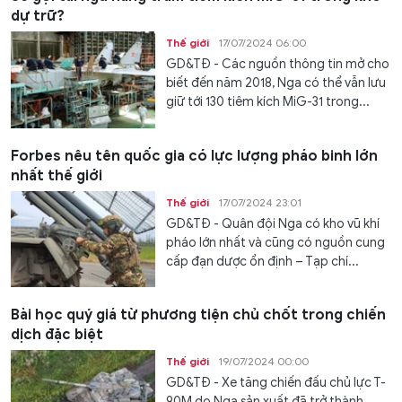
dự trữ?
Thế giới
17/07/2024 06:00
GD&TĐ - Các nguồn thông tin mở cho
biết đến năm 2018, Nga có thể vẫn lưu
giữ tới 130 tiêm kích MiG-31 trong...
Forbes nêu tên quốc gia có lực lượng pháo binh lớn
nhất thế giới
Thế giới
17/07/2024 23:01
GD&TĐ - Quân đội Nga có kho vũ khí
pháo lớn nhất và cũng có nguồn cung
cấp đạn dược ổn định – Tạp chí...
Bài học quý giá từ phương tiện chủ chốt trong chiến
dịch đặc biệt
Thế giới
19/07/2024 00:00
GD&TĐ - Xe tăng chiến đấu chủ lực T-
90M do Nga sản xuất đã trở thành