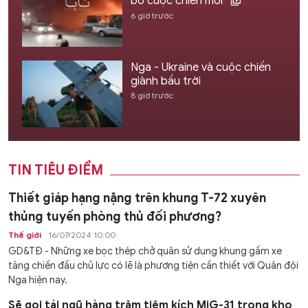
bờ cuộc chiến mới
6 giờ trước
Nga - Ukraine và cuộc chiến
giành bầu trời
8 giờ trước
TIN TIÊU ĐIỂM
Thiết giáp hạng nặng trên khung T-72 xuyên
thủng tuyến phòng thủ đối phương?
Thế giới
16/07/2024 10:00
GD&TĐ - Những xe bọc thép chở quân sử dụng khung gầm xe
tăng chiến đấu chủ lực có lẽ là phương tiện cần thiết với Quân đội
Nga hiện nay.
Sẽ gọi tái ngũ hàng trăm tiêm kích MiG-31 trong kho