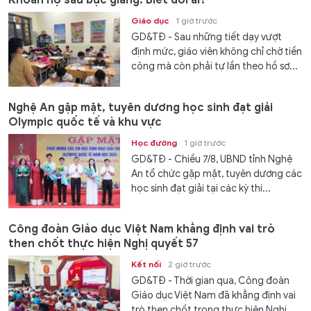
Khoản nợ sau bục giảng: Biết đòi ai?
Giáo dục
1 giờ trước
GD&TĐ - Sau những tiết dạy vượt
định mức, giáo viên không chỉ chờ tiền
công mà còn phải tự lần theo hồ sơ...
Nghệ An gặp mặt, tuyên dương học sinh đạt giải
Olympic quốc tế và khu vực
Học đường
1 giờ trước
GD&TĐ - Chiều 7/8, UBND tỉnh Nghệ
An tổ chức gặp mặt, tuyên dương các
học sinh đạt giải tại các kỳ thi...
Công đoàn Giáo dục Việt Nam khẳng định vai trò
then chốt thực hiện Nghị quyết 57
Kết nối
2 giờ trước
GD&TĐ - Thời gian qua, Công đoàn
Giáo dục Việt Nam đã khẳng định vai
trò then chốt trong thực hiện Nghị...