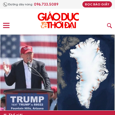
096.733.5089
Đường dây nóng:
ĐỌC BÁO GIẤY