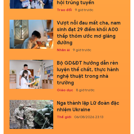
hội trúng tuyển
Trao đổi
9 giờ trước
Vượt nỗi đau mất cha, nam
sinh đạt 29 điểm khối A00
thấp thỏm ước mơ giảng
đường
Nhân ái
9 giờ trước
Bộ GD&ĐT hướng dẫn rèn
luyện thể chất, thực hành
nghệ thuật trong nhà
trường
Giáo dục
8 giờ trước
Nga thành lập Lữ đoàn đặc
nhiệm Ukraine
Thế giới
06/08/2026 23:13