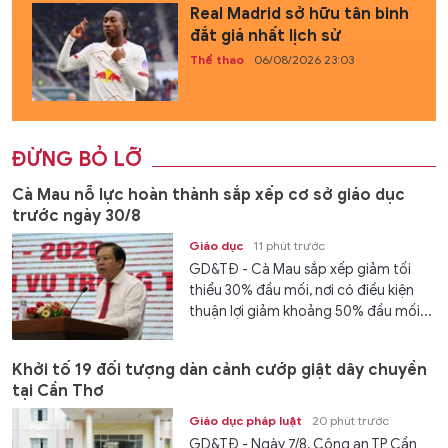
Real Madrid sở hữu tân binh
đắt giá nhất lịch sử
Thể thao
06/08/2026 23:03
ĐỪNG BỎ LỠ
Cà Mau nỗ lực hoàn thành sắp xếp cơ sở giáo dục
trước ngày 30/8
Giáo dục
11 phút trước
GD&TĐ - Cà Mau sắp xếp giảm tối
thiểu 30% đầu mối, nơi có điều kiện
thuận lợi giảm khoảng 50% đầu mối...
Khởi tố 19 đối tượng dàn cảnh cướp giật dây chuyền
tại Cần Thơ
Giáo dục pháp luật
20 phút trước
GD&TĐ - Ngày 7/8, Công an TP Cần