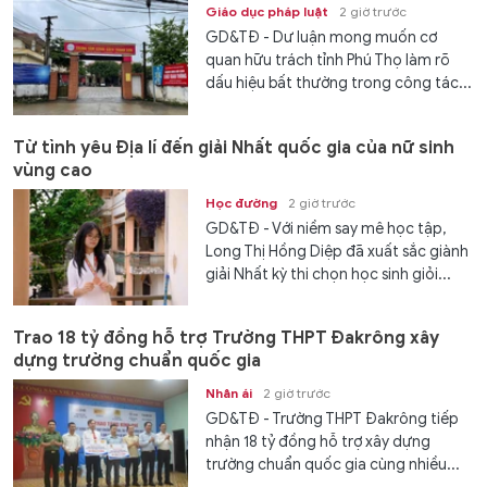
Giáo dục pháp luật
2 giờ trước
GD&TĐ - Dư luận mong muốn cơ
quan hữu trách tỉnh Phú Thọ làm rõ
dấu hiệu bất thường trong công tác...
Từ tình yêu Địa lí đến giải Nhất quốc gia của nữ sinh
vùng cao
Học đường
2 giờ trước
GD&TĐ - Với niềm say mê học tập,
Long Thị Hồng Diệp đã xuất sắc giành
giải Nhất kỳ thi chọn học sinh giỏi...
Trao 18 tỷ đồng hỗ trợ Trường THPT Đakrông xây
dựng trường chuẩn quốc gia
Nhân ái
2 giờ trước
GD&TĐ - Trường THPT Đakrông tiếp
nhận 18 tỷ đồng hỗ trợ xây dựng
trường chuẩn quốc gia cùng nhiều...