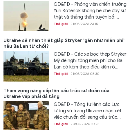
GD&TĐ - Phóng viên chiến trường
Yuri Kotenok không hề che đậy sự
thật và thẳng thắn tuyên bố:...
Thế giới
21/05/2026 23:15
Ukraine sẽ nhận thiết giáp Stryker 'gần như miễn phí'
nếu Ba Lan từ chối?
GD&TĐ - Các xe bọc thép Stryker
Mỹ đề nghị tặng miễn phí cho Ba
Lan có kèm theo điều kiện rõ...
Thế giới
21/05/2026 08:30
Tham vọng nâng cấp lên cấu trúc sư đoàn của
Ukraine vấp phải đá tảng
GD&TĐ - Tổng tư lệnh các Lực
lượng vũ trang Ukraine nhận xét
việc chuyển đổi sang cấu trúc...
Thế giới
20/05/2026 10:25