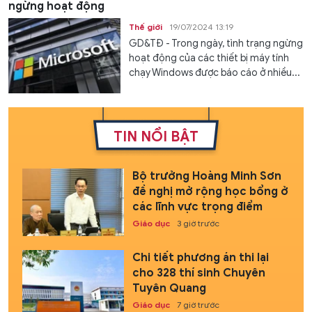
ngừng hoạt động
Thế giới
19/07/2024 13:19
GD&TĐ - Trong ngày, tình trạng ngừng
hoạt động của các thiết bị máy tính
chạy Windows được báo cáo ở nhiều...
TIN NỔI BẬT
Bộ trưởng Hoàng Minh Sơn
đề nghị mở rộng học bổng ở
các lĩnh vực trọng điểm
Giáo dục
3 giờ trước
Chi tiết phương án thi lại
cho 328 thí sinh Chuyên
Tuyên Quang
Giáo dục
7 giờ trước