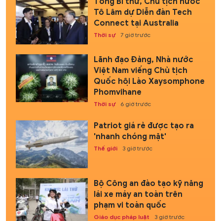
Tổng Bí thư, Chủ tịch nước
Tô Lâm dự Diễn đàn Tech
Connect tại Australia
Thời sự
7 giờ trước
Lãnh đạo Đảng, Nhà nước
Việt Nam viếng Chủ tịch
Quốc hội Lào Xaysomphone
Phomvihane
Thời sự
6 giờ trước
Patriot giá rẻ được tạo ra
'nhanh chóng mặt'
Thế giới
3 giờ trước
Bộ Công an đào tạo kỹ năng
lái xe máy an toàn trên
phạm vi toàn quốc
Giáo dục pháp luật
3 giờ trước