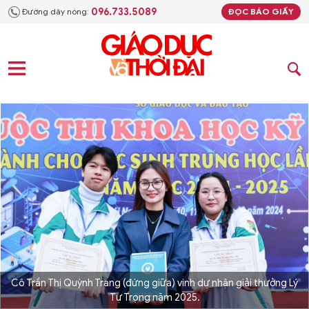
096.733.5089
Đường dây nóng:
ĐỌC BÁO GIẤY
Cô Trần Thị Quỳnh Trang (đứng giữa) vinh dự nhận giải thưởng Lý
Tự Trọng năm 2025.