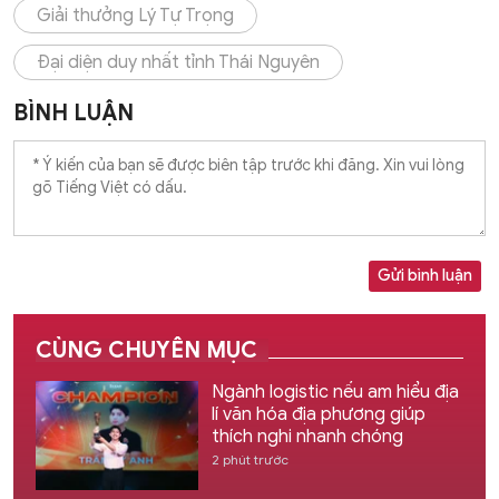
Giải thưởng Lý Tự Trọng
Đại diện duy nhất tỉnh Thái Nguyên
BÌNH LUẬN
Gửi bình luận
CÙNG CHUYÊN MỤC
Ngành logistic nếu am hiểu địa
lí văn hóa địa phương giúp
thích nghi nhanh chóng
2 phút trước