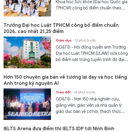
Khoa học Sức khỏe (Đại học Quốc gia
TPHCM) công bố điểm chuẩn theo...
Trường Đại học Luật TPHCM công bố điểm chuẩn
2026, cao nhất 21,25 điểm
Giáo dục
13 phút trước
GD&TĐ - Hội đồng tuyển sinh Trường
Đại học Luật TPHCM (ULAW) vừa công
bố điểm xét trúng tuyển trình độ đại...
Hơn 150 chuyên gia bàn về tương lai dạy và học tiếng
Anh trong kỷ nguyên AI
Trao đổi
14 phút trước
GD&TĐ - Hơn 150 nhà nghiên cứu,
giảng viên, giáo viên và nhà quản lý
giáo dục bàn về cơ hội, thách thức...
IELTS Arena đưa điểm thi IELTS IDP tới Ninh Bình