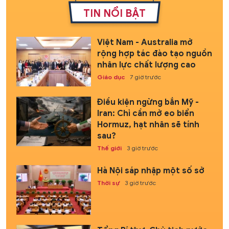
TIN NỔI BẬT
Việt Nam - Australia mở
rộng hợp tác đào tạo nguồn
nhân lực chất lượng cao
Giáo dục
7 giờ trước
Điều kiện ngừng bắn Mỹ -
Iran: Chỉ cần mở eo biển
Hormuz, hạt nhân sẽ tính
sau?
Thế giới
3 giờ trước
Hà Nội sáp nhập một số sở
Thời sự
3 giờ trước