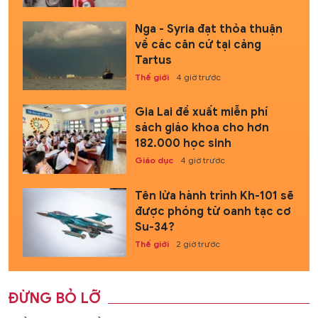
Nga - Syria đạt thỏa thuận
về các căn cứ tại cảng
Tartus
Thế giới
4 giờ trước
Gia Lai đề xuất miễn phí
sách giáo khoa cho hơn
182.000 học sinh
Giáo dục
4 giờ trước
Tên lửa hành trình Kh-101 sẽ
được phóng từ oanh tạc cơ
Su-34?
Thế giới
2 giờ trước
ĐỪNG BỎ LỠ