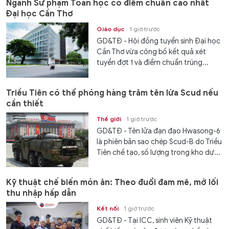
Ngành Sư phạm Toán học có điểm chuẩn cao nhất
Đại học Cần Thơ
Giáo dục
1 giờ trước
GD&TĐ - Hội đồng tuyển sinh Đại học
Cần Thơ vừa công bố kết quả xét
tuyển đợt 1 và điểm chuẩn trúng...
Triều Tiên có thể phóng hàng trăm tên lửa Scud nếu
cần thiết
Thế giới
1 giờ trước
GD&TĐ - Tên lửa đạn đạo Hwasong-6
là phiên bản sao chép Scud-B do Triều
Tiên chế tạo, số lượng trong kho dự...
Kỹ thuật chế biến món ăn: Theo đuổi đam mê, mở lối
thu nhập hấp dẫn
Kết nối
1 giờ trước
GD&TĐ - Tại ICC, sinh viên Kỹ thuật