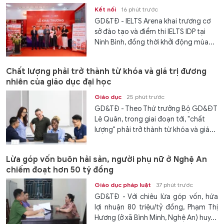
Kết nối
16 phút trước
GD&TĐ - IELTS Arena khai trương cơ
sở đào tạo và điểm thi IELTS IDP tại
Ninh Bình, đồng thời khởi động mùa...
Chất lượng phải trở thành từ khóa và giá trị đương
nhiên của giáo dục đại học
Giáo dục
25 phút trước
GD&TĐ - Theo Thứ trưởng Bộ GD&ĐT
Lê Quân, trong giai đoạn tới, "chất
lượng" phải trở thành từ khóa và giá...
Lừa góp vốn buôn hải sản, người phụ nữ ở Nghệ An
chiếm đoạt hơn 50 tỷ đồng
Giáo dục pháp luật
37 phút trước
GD&TĐ - Với chiêu lừa góp vốn, hứa
lợi nhuận 80 triệu/tỷ đồng, Phạm Thị
Hương (ở xã Bình Minh, Nghệ An) huy...