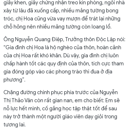
giấy khen, giấy chứng nhận treo kín phòng, ngôi nhà
xây từ lâu đã xuống cấp, nhiều mảng tường bong
tróc, chị Hoa cũng vừa vay mượn để trát lại những
chỗ hỏng nên nhiều mảng tường còn loang lổ.
Ông Nguyễn Quang Điệp, Trưởng thôn Độc Lập nói:
“Gia đình chị Hoa là hộ nghèo của thôn, hoàn cảnh
của chị Hoa rất khó khăn. Dù vậy, gia đình chị luôn
chấp hành tốt các quy định của thôn, tích cực tham
gia đóng góp vào các phong trào thi đua ở địa
phương”.
Chặng đường chinh phục phía trước của Nguyễn
Thị Thảo Vân còn rất gian nan, em cho biết: Em sẽ
nỗ lực hết mình, cố gắng học tập thật tốt để sau
này trở thành một người giáo viên dạy giỏi trong
tương lai.