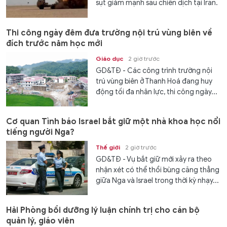
sụt giảm mạnh sau chiến dịch tại Iran.
Thi công ngày đêm đưa trường nội trú vùng biên về
đích trước năm học mới
Giáo dục
2 giờ trước
GD&TĐ - Các công trình trường nội
trú vùng biên ở Thanh Hoá đang huy
động tối đa nhân lực, thi công ngày...
Cơ quan Tình báo Israel bắt giữ một nhà khoa học nổi
tiếng người Nga?
Thế giới
2 giờ trước
GD&TĐ - Vụ bắt giữ mới xảy ra theo
nhận xét có thể thổi bùng căng thẳng
giữa Nga và Israel trong thời kỳ nhạy...
Hải Phòng bồi dưỡng lý luận chính trị cho cán bộ
quản lý, giáo viên