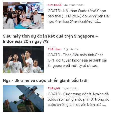
Sức khoẻ
46 phút trước
GD&TĐ - Hội thảo Quốc tế về Y học
bào thai (ICFM 2026) do Bệnh viện Đại
học Phenikaa (PhenikaaMec) tổ...
Siêu máy tính dự đoán kết quả trận Singapore –
Indonesia 20h ngày 7/8
Thể thao
1 giờ trước
GD&TĐ - Theo Siêu máy tính Chat
GPT, đội tuyển Indonesia sẽ đánh bại
Singapore với một tỷ số sít sao.
Nga - Ukraine và cuộc chiến giành bầu trời
Thế giới
1 giờ trước
GD&TĐ - Cuộc xung đột ở Ukraine đã
bước vào một giai đoạn mới, trong đó
cuộc chiến giành quyền kiểm soát...