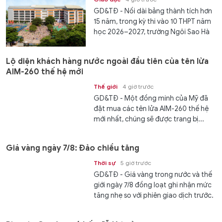
GD&TĐ - Nối dài bảng thành tích hơn
15 năm, trong kỳ thi vào 10 THPT năm
học 2026–2027, trường Ngôi Sao Hà
Nội ghi dấu với tỷ lệ trúng...
Lộ diện khách hàng nước ngoài đầu tiên của tên lửa
AIM-260 thế hệ mới
Thế giới
4 giờ trước
GD&TĐ - Một đồng minh của Mỹ đã
đặt mua các tên lửa AIM-260 thế hệ
mới nhất, chúng sẽ được trang bị...
Giá vàng ngày 7/8: Đảo chiều tăng
Thời sự
5 giờ trước
GD&TĐ - Giá vàng trong nước và thế
giới ngày 7/8 đồng loạt ghi nhận mức
tăng nhẹ so với phiên giao dịch trước.