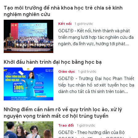
Tạo môi trường để nhà khoa học trẻ chia sẻ kinh
nghiệm nghiên cứu
Kết nối
1 giờ trước
GD&TĐ - Kết nối, hình thành và phát
triển mạng lưới hợp tác nghiên cứu đa
ngành, đa lĩnh vực, hướng tới phát...
Khởi đầu hành trình đại học bằng học bạ
Giáo dục
1 giờ trước
GD&TĐ - Trường Đại học Phan Thiết
tiếp tục nhận hồ sơ xét tuyển học bạ
dành cho tất cả thí sinh trên toàn...
Những điểm cần nắm rõ về quy trình lọc ảo, xử lý
nguyện vọng tránh mất cơ hội trúng tuyển
Trao đổi
1 giờ trước
GD&TĐ - Theo hướng dẫn của Bộ