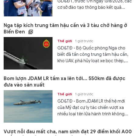
GD&ĐT, trước 17h ngày 13/8/2026, các
cơ sở đào tạo thông báo kết quả...
Nga tập kích trung tâm hậu cần và 3 tàu chở hàng ở
Biển Đen
Thế giới
1 giờ trước
GD&TĐ - Bộ Quốc phòng Nga cho
biết đã tấn công trung tâm hậu cần,
kho UAV, phá hủy loạt xe bọc thép,...
Bom lượn JDAM LR tầm xa lên tới... 550km đã được
đưa vào sản xuất
Thế giới
1 giờ trước
GD&TĐ - Bom JDAM LR thế hệ mới
của Mỹ đạt cự ly tác chiến vượt xa
nhiều loại tên lửa hành trình không...
Vượt nỗi đau mất cha, nam sinh đạt 29 điểm khối A00