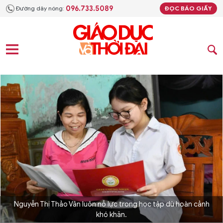
096.733.5089
Đường dây nóng:
ĐỌC BÁO GIẤY
Nguyễn Thị Thảo Vân luôn nỗ lực trong học tập dù hoàn cảnh
khó khăn.