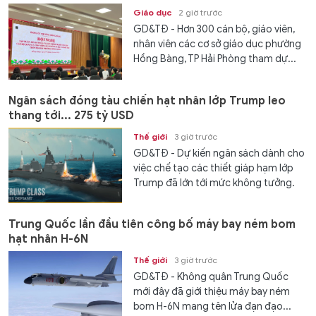
Giáo dục
2 giờ trước
GD&TĐ - Hơn 300 cán bộ, giáo viên,
nhân viên các cơ sở giáo dục phường
Hồng Bàng, TP Hải Phòng tham dự...
Ngân sách đóng tàu chiến hạt nhân lớp Trump leo
thang tới... 275 tỷ USD
Thế giới
3 giờ trước
GD&TĐ - Dự kiến ngân sách dành cho
việc chế tạo các thiết giáp hạm lớp
Trump đã lớn tới mức không tưởng.
Trung Quốc lần đầu tiên công bố máy bay ném bom
hạt nhân H-6N
Thế giới
3 giờ trước
GD&TĐ - Không quân Trung Quốc
mới đây đã giới thiệu máy bay ném
bom H-6N mang tên lửa đạn đạo...