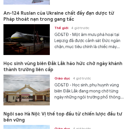
An-124 Ruslan của Ukraine chất đầy đạn dược từ
Pháp thoát nạn trong gang tấc
Thế giới
4 giờ trước
GD&TĐ - Một âm mưu phá hoại tại
Leipzig đã được cảnh sát Đức ngăn
chặn, mục tiêu chính là chiếc máy...
Học sinh vùng biên Đắk Lắk háo hức chờ ngày khánh
thành trường liên cấp
Giáo dục
4 giờ trước
GD&TĐ - Học sinh, phụ huynh vùng
biên Đắk Lắk đang mong chờ từng
ngày những ngôi trường phổ thông...
Ngôi sao Hà Nội: Vị thế top đầu từ chiến lược đầu tư
bền vững
Giáo dục
4 giờ trước