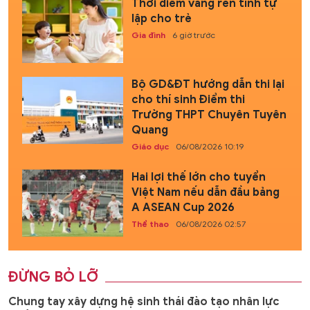
Thời điểm vàng rèn tính tự
lập cho trẻ
Gia đình
6 giờ trước
Bộ GD&ĐT hướng dẫn thi lại
cho thí sinh Điểm thi
Trường THPT Chuyên Tuyên
Quang
Giáo dục
06/08/2026 10:19
Hai lợi thế lớn cho tuyển
Việt Nam nếu dẫn đầu bảng
A ASEAN Cup 2026
Thể thao
06/08/2026 02:57
ĐỪNG BỎ LỠ
Chung tay xây dựng hệ sinh thái đào tạo nhân lực