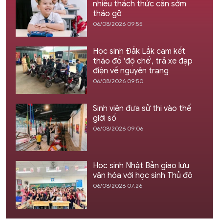
nhiều thách thức cần sớm
tháo gỡ
06/08/2026 09:55
Học sinh Đắk Lắk cam kết
tháo đồ 'độ chế', trả xe đạp
điện về nguyên trạng
06/08/2026 09:50
Sinh viên đưa sử thi vào thế
giới số
06/08/2026 09:06
Học sinh Nhật Bản giao lưu
văn hóa với học sinh Thủ đô
06/08/2026 07:26