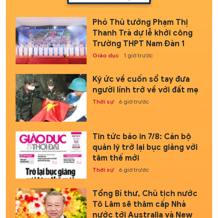
Phó Thủ tướng Phạm Thị
Thanh Trà dự lễ khởi công
Trường THPT Nam Đàn 1
Giáo dục
1 giờ trước
Ký ức về cuốn sổ tay đưa
người lính trở về với đất mẹ
Thời sự
6 giờ trước
Tin tức báo in 7/8: Cán bộ
quản lý trở lại bục giảng với
tâm thế mới
Thời sự
6 giờ trước
Tổng Bí thư, Chủ tịch nước
Tô Lâm sẽ thăm cấp Nhà
nước tới Australia và New