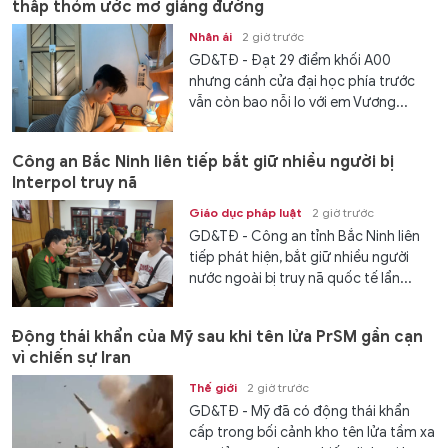
thấp thỏm ước mơ giảng đường
Nhân ái
2 giờ trước
GD&TĐ - Đạt 29 điểm khối A00
nhưng cánh cửa đại học phía trước
vẫn còn bao nỗi lo với em Vương...
Công an Bắc Ninh liên tiếp bắt giữ nhiều người bị
Interpol truy nã
Giáo dục pháp luật
2 giờ trước
GD&TĐ - Công an tỉnh Bắc Ninh liên
tiếp phát hiện, bắt giữ nhiều người
nước ngoài bị truy nã quốc tế lẩn...
Động thái khẩn của Mỹ sau khi tên lửa PrSM gần cạn
vì chiến sự Iran
Thế giới
2 giờ trước
GD&TĐ - Mỹ đã có động thái khẩn
cấp trong bối cảnh kho tên lửa tầm xa