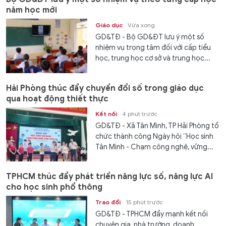
năm học mới
Giáo dục
Vừa xong
GD&TĐ - Bộ GD&ĐT lưu ý một số
nhiệm vụ trọng tâm đối với cấp tiểu
học, trung học cơ sở và trung học...
Hải Phòng thúc đẩy chuyển đổi số trong giáo dục
qua hoạt động thiết thực
Kết nối
4 phút trước
GD&TĐ - Xã Tân Minh, TP Hải Phòng tổ
chức thành công Ngày hội “Học sinh
Tân Minh - Chạm công nghệ, vững...
TPHCM thúc đẩy phát triển năng lực số, năng lực AI
cho học sinh phổ thông
Trao đổi
15 phút trước
GD&TĐ - TPHCM đẩy mạnh kết nối
chuyên gia, nhà trường, doanh