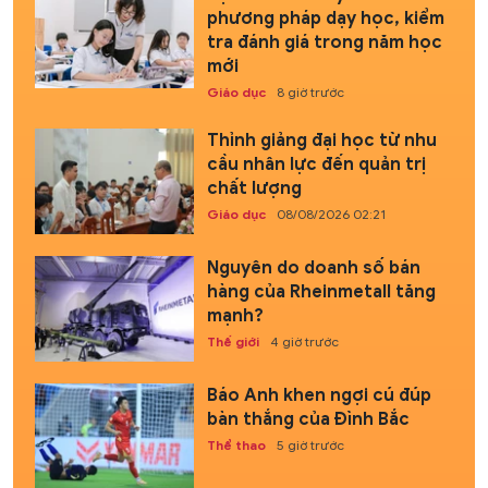
phương pháp dạy học, kiểm
tra đánh giá trong năm học
mới
Giáo dục
8 giờ trước
Thỉnh giảng đại học từ nhu
cầu nhân lực đến quản trị
chất lượng
Giáo dục
08/08/2026 02:21
Nguyên do doanh số bán
hàng của Rheinmetall tăng
mạnh?
Thế giới
4 giờ trước
Báo Anh khen ngợi cú đúp
bàn thắng của Đình Bắc
Thể thao
5 giờ trước