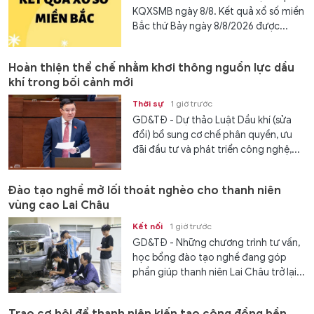
KQXSMB ngày 8/8. Kết quả xổ số miền
Bắc thứ Bảy ngày 8/8/2026 được...
Hoàn thiện thể chế nhằm khơi thông nguồn lực dầu
khí trong bối cảnh mới
Thời sự
1 giờ trước
GD&TĐ - Dự thảo Luật Dầu khí (sửa
đổi) bổ sung cơ chế phân quyền, ưu
đãi đầu tư và phát triển công nghệ,...
Đào tạo nghề mở lối thoát nghèo cho thanh niên
vùng cao Lai Châu
Kết nối
1 giờ trước
GD&TĐ - Những chương trình tư vấn,
học bổng đào tạo nghề đang góp
phần giúp thanh niên Lai Châu trở lại...
Trao cơ hội để thanh niên kiến tạo cộng đồng bền