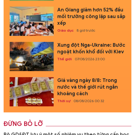
An Giang giảm hơn 52% đầu
mối trường công lập sau sắp
xếp
Giáo dục
8 giờ trước
Xung đột Nga-Ukraine: Bước
ngoặt khốn khổ đối với Kiev
Thế giới
07/08/2026 23:00
Giá vàng ngày 8/8: Trong
nước và thế giới rút ngắn
khoảng cách
Thời sự
08/08/2026 00:32
ĐỪNG BỎ LỠ
Bộ GD&ĐT lưu ý một số nhiệm vụ theo từng cấp học