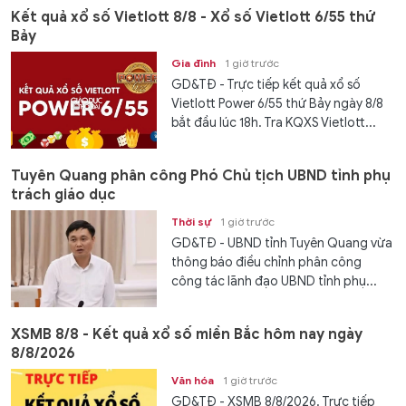
Kết quả xổ số Vietlott 8/8 - Xổ số Vietlott 6/55 thứ
Bảy
Gia đình
1 giờ trước
GD&TĐ - Trực tiếp kết quả xổ số
Vietlott Power 6/55 thứ Bảy ngày 8/8
bắt đầu lúc 18h. Tra KQXS Vietlott...
Tuyên Quang phân công Phó Chủ tịch UBND tỉnh phụ
trách giáo dục
Thời sự
1 giờ trước
GD&TĐ - UBND tỉnh Tuyên Quang vừa
thông báo điều chỉnh phân công
công tác lãnh đạo UBND tỉnh phụ...
XSMB 8/8 - Kết quả xổ số miền Bắc hôm nay ngày
8/8/2026
Văn hóa
1 giờ trước
GD&TĐ - XSMB 8/8/2026. Trực tiếp