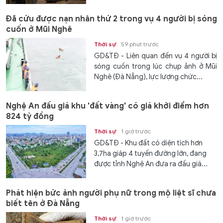
Đã cứu được nạn nhân thứ 2 trong vụ 4 người bị sóng
cuốn ở Mũi Nghê
Thời sự
59 phút trước
GD&TĐ - Liên quan đến vụ 4 người bị
sóng cuốn trong lúc chụp ảnh ở Mũi
Nghê (Đà Nẵng), lực lượng chức...
Nghệ An đấu giá khu 'đất vàng' có giá khởi điểm hơn
824 tỷ đồng
Thời sự
1 giờ trước
GD&TĐ - Khu đất có diện tích hơn
3,7ha giáp 4 tuyến đường lớn, đang
được tỉnh Nghệ An đưa ra đấu giá...
Phát hiện bức ảnh người phụ nữ trong mộ liệt sĩ chưa
biết tên ở Đà Nẵng
Thời sự
1 giờ trước