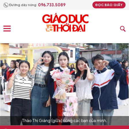
096.733.5089
Đường dây nóng:
ĐỌC BÁO GIẤY
Thào Thị Giàng (giữa) cùng các bạn của mình.