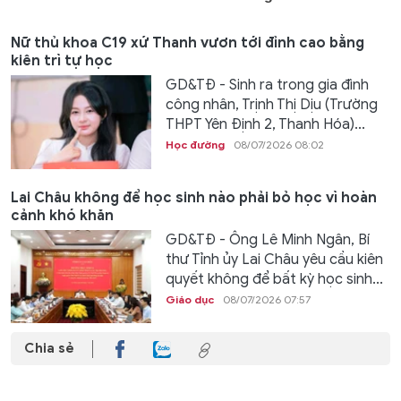
Nữ thủ khoa C19 xứ Thanh vươn tới đỉnh cao bằng
kiên trì tự học
GD&TĐ - Sinh ra trong gia đình
công nhân, Trịnh Thị Dịu (Trường
THPT Yên Định 2, Thanh Hóa)...
Học đường
08/07/2026 08:02
Lai Châu không để học sinh nào phải bỏ học vì hoàn
cảnh khó khăn
GD&TĐ - Ông Lê Minh Ngân, Bí
thư Tỉnh ủy Lai Châu yêu cầu kiên
quyết không để bất kỳ học sinh...
Giáo dục
08/07/2026 07:57
Chia sẻ