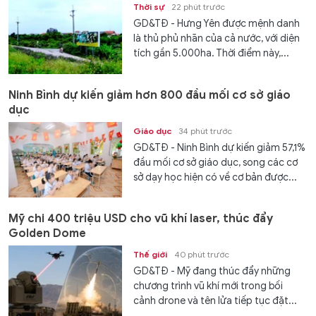
Thời sự
22 phút trước
GD&TĐ - Hưng Yên được mệnh danh
là thủ phủ nhãn của cả nước, với diện
tích gần 5.000ha. Thời điểm này,...
Ninh Bình dự kiến giảm hơn 800 đầu mối cơ sở giáo
dục
Giáo dục
34 phút trước
GD&TĐ - Ninh Bình dự kiến giảm 57,1%
đầu mối cơ sở giáo dục, song các cơ
sở dạy học hiện có về cơ bản được...
Mỹ chi 400 triệu USD cho vũ khí laser, thúc đẩy
Golden Dome
Thế giới
40 phút trước
GD&TĐ - Mỹ đang thúc đẩy những
chương trình vũ khí mới trong bối
cảnh drone và tên lửa tiếp tục đặt...