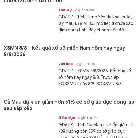
chưa xác định danh tính
Thời sự
2 giờ trước
GD&TĐ - Tỉnh Hưng Yên đã khai quật,
lấy mẫu 1.981/4.353 mộ liệt sĩ chưa xác
định danh tính, đẩy nhanh tiến độ...
XSMN 8/8 - Kết quả xổ số miền Nam hôm nay ngày
8/8/2026
Văn hóa
2 giờ trước
GD&TĐ - XSMN 8/8/2026. Kết quả xổ
số hôm nay ngày 8/8. Trực tiếp
KQXSMN ngày 8/8. KQXSMN 8/8.
Kết...
Cà Mau dự kiến giảm hơn 51% cơ sở giáo dục công lập
sau sắp xếp
Giáo dục
3 giờ trước
GD&TĐ - Tỉnh Cà Mau dự kiến giảm từ
738 xuống còn 359 cơ sở giáo dục
công lập (giảm 379 đầu mối) trước...