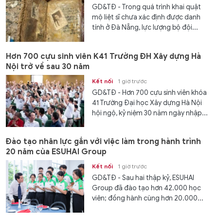
GD&TĐ - Trong quá trình khai quật
mộ liệt sĩ chưa xác định được danh
tính ở Đà Nẵng, lực lượng bộ đội...
Hơn 700 cựu sinh viên K41 Trường ĐH Xây dựng Hà
Nội trở về sau 30 năm
Kết nối
1 giờ trước
GD&TĐ - Hơn 700 cựu sinh viên khóa
41 Trường Đại học Xây dựng Hà Nội
hội ngộ, kỷ niệm 30 năm ngày nhập...
Đào tạo nhân lực gắn với việc làm trong hành trình
20 năm của ESUHAI Group
Kết nối
1 giờ trước
GD&TĐ - Sau hai thập kỷ, ESUHAI
Group đã đào tạo hơn 42.000 học
viên; đồng hành cùng hơn 20.000...