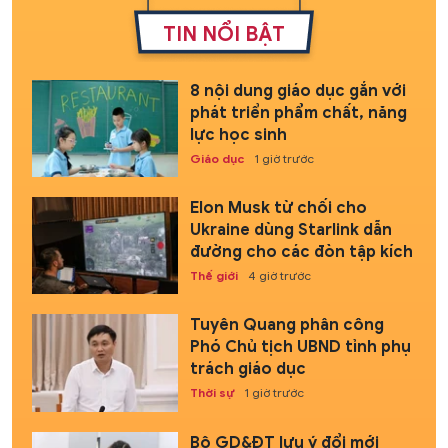
TIN NỔI BẬT
8 nội dung giáo dục gắn với
phát triển phẩm chất, năng
lực học sinh
Giáo dục
1 giờ trước
Elon Musk từ chối cho
Ukraine dùng Starlink dẫn
đường cho các đòn tập kích
Thế giới
4 giờ trước
Tuyên Quang phân công
Phó Chủ tịch UBND tỉnh phụ
trách giáo dục
Thời sự
1 giờ trước
Bộ GD&ĐT lưu ý đổi mới