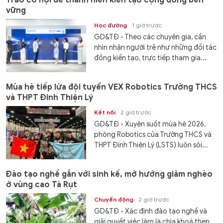
vững
Học đường
1 giờ trước
GD&TĐ - Theo các chuyên gia, cần
nhìn nhận người trẻ như những đối tác
đồng kiến tạo, trực tiếp tham gia...
Mùa hè tiếp lửa đội tuyển VEX Robotics Trường THCS
và THPT Đinh Thiện Lý
Kết nối
2 giờ trước
GD&TĐ - ​​Xuyên suốt mùa hè 2026,
phòng Robotics của Trường THCS và
THPT Đinh Thiện Lý (LSTS) luôn sôi...
Đào tạo nghề gắn với sinh kế, mở hướng giảm nghèo
ở vùng cao Tà Rụt
Chuyển động
2 giờ trước
GD&TĐ - Xác định đào tạo nghề và
giải quyết việc làm là chìa khoá then