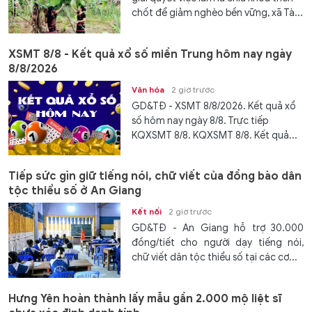
chốt để giảm nghèo bền vững, xã Tà...
XSMT 8/8 - Kết quả xổ số miền Trung hôm nay ngày
8/8/2026
Văn hóa
2 giờ trước
GD&TĐ - XSMT 8/8/2026. Kết quả xổ
số hôm nay ngày 8/8. Trực tiếp
KQXSMT 8/8. KQXSMT 8/8. Kết quả...
Tiếp sức gìn giữ tiếng nói, chữ viết của đồng bào dân
tộc thiểu số ở An Giang
Kết nối
2 giờ trước
GD&TĐ - An Giang hỗ trợ 30.000
đồng/tiết cho người dạy tiếng nói,
chữ viết dân tộc thiểu số tại các cơ...
Hưng Yên hoàn thành lấy mẫu gần 2.000 mộ liệt sĩ