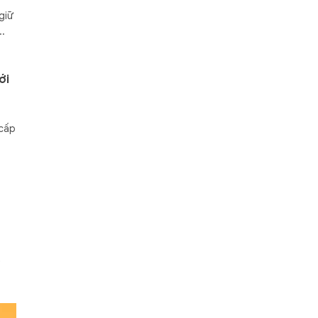
giữ
..
ới
 cấp
t
n