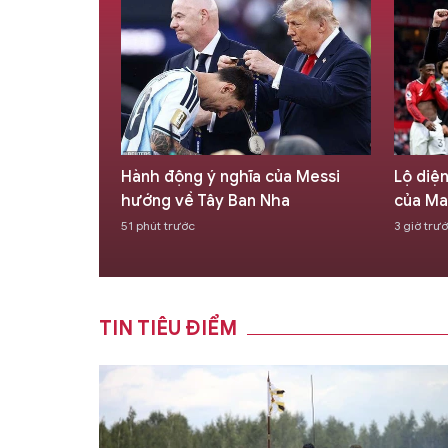
tuyển Việt
Hành động ý nghĩa của Messi
Lộ diệ
ảng A ASEAN
hướng về Tây Ban Nha
của Ma
51 phút trước
3 giờ trư
TIN TIÊU ĐIỂM