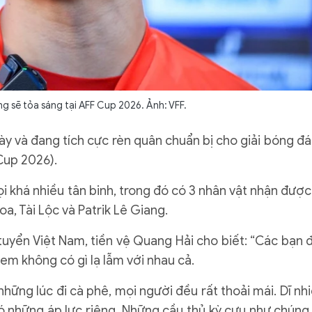
g sẽ tỏa sáng tại AFF Cup 2026. Ảnh: VFF.
ày và đang tích cực rèn quân chuẩn bị cho giải bóng đá
Cup 2026).
i khá nhiều tân binh, trong đó có 3 nhân vật nhận được
a, Tài Lộc và Patrik Lê Giang.
uyển Việt Nam, tiền vệ Quang Hải cho biết: “Các bạn 
em không có gì lạ lẫm với nhau cả.
ững lúc đi cà phê, mọi người đều rất thoải mái. Dĩ nhi
có những áp lực riêng. Những cầu thủ kỳ cựu như chúng 