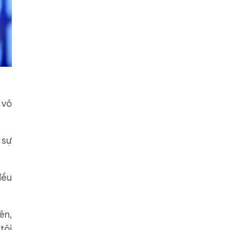
 vô
 sự
đều
ên,
tôi