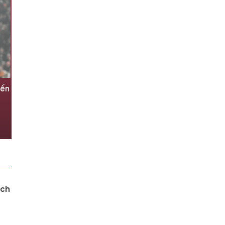
bến
Campuchia mất loạt cầu thủ
trước trận gặp tuyển Việt Nam
05/08/2026 04:59
ích