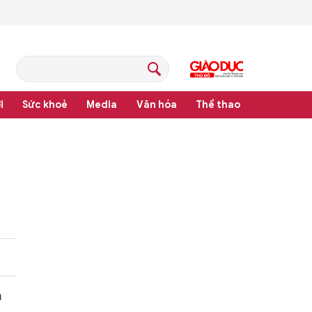
i
Sức khoẻ
Media
Văn hóa
Thể thao
pháp luật
n