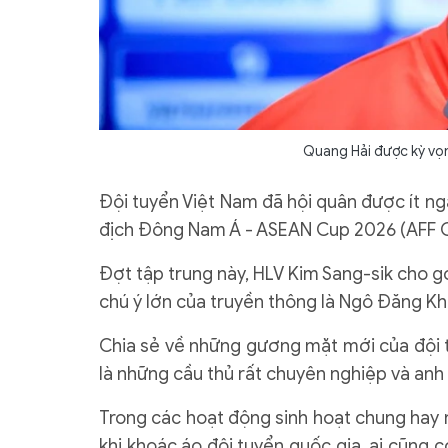
Quang Hải được kỳ vọn
Đội tuyển Việt Nam đã hội quân được ít ng
địch Đông Nam Á - ASEAN Cup 2026 (AFF 
Đợt tập trung này, HLV Kim Sang-sik cho gọ
chú ý lớn của truyền thông là Ngô Đăng Kho
Chia sẻ về những gương mặt mới của đội t
là những cầu thủ rất chuyên nghiệp và anh 
Trong các hoạt động sinh hoạt chung hay nh
khi khoác áo đội tuyển quốc gia, ai cũng 