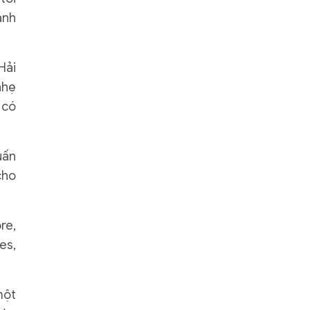
ạnh
Hải
nhẹ
 có
uấn
cho
re,
es,
một