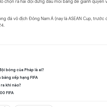
 đó chọn ra hai đội đứng đầu mỗi bảng để giành quyền 
 bóng đá vô địch Đông Nam Á (nay là ASEAN Cup, trước 
24.
ội bóng của Pháp là ai?
n bảng xếp hạng FIFA
ra khi nào?
100 FIFA