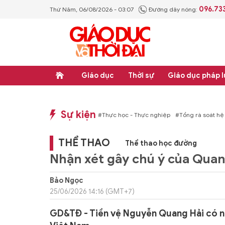
096.73
Thứ Năm, 06/08/2026 - 03:07
Đường dây nóng:
Giáo dục
Thời sự
Giáo dục pháp l
Sự kiện
p luật
#Thực học - Thực nghiệp
#Tổng rà soát hệ thống văn bản quy phạm ph
THỂ THAO
Thể thao học đường
Nhận xét gây chú ý của Quan
Bảo Ngọc
25/06/2026 14:16 (GMT+7)
GD&TĐ - Tiền vệ Nguyễn Quang Hải có n