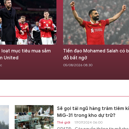
n loạt mục tiêu mua sắm
Tiền đạo Mohamed Salah có 
n United
đỗ bất ngờ
ớc
05/08/2026 08:30
Sẽ gọi tái ngũ hàng trăm tiêm k
MiG-31 trong kho dự trữ?
Thế giới
17/07/2024 06:00