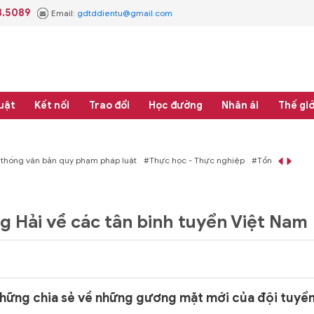
3.5089
Email:
gdtddientu@gmail.com
uật
Kết nối
Trao đổi
Học đường
Nhân ái
Thế giớ
áp luật
#Thực học - Thực nghiệp
#Tổng rà soát hệ thống văn bản quy phạm 
g Hải về các tân binh tuyển Việt Nam
hững chia sẻ về những gương mặt mới của đội tuyể