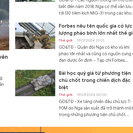
GD&TĐ - Các nguồn thông tin mở cho
biết đến năm 2018, Nga có thể vẫn lưu 
tới 130 tiêm kích MiG-31 trong các kho.
Forbes nêu tên quốc gia có lực
lượng pháo binh lớn nhất thế gi
Thế giới
17/07/2024 23:01
GD&TĐ - Quân đội Nga có kho vũ khí
pháo lớn nhất và cũng có nguồn cung
yên
đạn dược ổn định – Tạp chí Forbes...
Bài học quý giá từ phương tiện
ng
chủ chốt trong chiến dịch đặc
ần
biệt
Thế giới
19/07/2024 00:00
GD&TĐ - Xe tăng chiến đấu chủ lực T-
90M do Nga sản xuất đã trở thành mộ
trong những phương tiện chủ chốt...
Đóng hàng loạt tàu đổ bộ Dự á