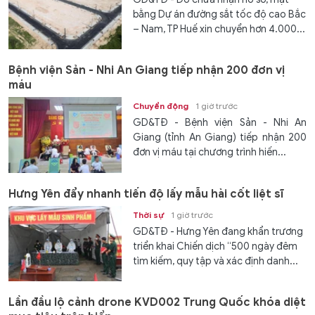
bằng Dự án đường sắt tốc độ cao Bắc
– Nam, TP Huế xin chuyển hơn 4.000...
Bệnh viện Sản - Nhi An Giang tiếp nhận 200 đơn vị
máu
Chuyển động
1 giờ trước
GD&TĐ - Bệnh viện Sản - Nhi An
Giang (tỉnh An Giang) tiếp nhận 200
đơn vị máu tại chương trình hiến...
Hưng Yên đẩy nhanh tiến độ lấy mẫu hài cốt liệt sĩ
Thời sự
1 giờ trước
GD&TĐ - Hưng Yên đang khẩn trương
triển khai Chiến dịch “500 ngày đêm
tìm kiếm, quy tập và xác định danh...
Lần đầu lộ cảnh drone KVD002 Trung Quốc khóa diệt