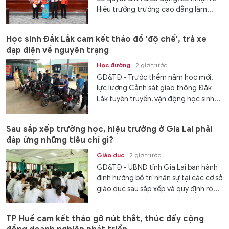
Hiệu trưởng trường cao đẳng làm...
Học sinh Đắk Lắk cam kết tháo đồ 'độ chế', trả xe
đạp điện về nguyên trạng
Học đường
2 giờ trước
GD&TĐ - Trước thềm năm học mới,
lực lượng Cảnh sát giao thông Đắk
Lắk tuyên truyền, vận động học sinh...
Sau sắp xếp trường học, hiệu trưởng ở Gia Lai phải
đáp ứng những tiêu chí gì?
Giáo dục
2 giờ trước
GD&TĐ - UBND tỉnh Gia Lai ban hành
định hướng bố trí nhân sự tại các cơ sở
giáo dục sau sắp xếp và quy định rõ...
TP Huế cam kết tháo gỡ nút thắt, thúc đẩy cộng