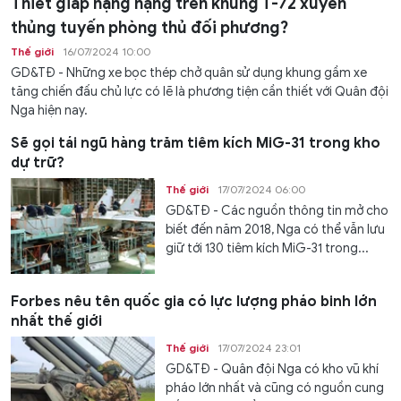
Thiết giáp hạng nặng trên khung T-72 xuyên
thủng tuyến phòng thủ đối phương?
Thế giới
16/07/2024 10:00
GD&TĐ - Những xe bọc thép chở quân sử dụng khung gầm xe
tăng chiến đấu chủ lực có lẽ là phương tiện cần thiết với Quân đội
Nga hiện nay.
Sẽ gọi tái ngũ hàng trăm tiêm kích MiG-31 trong kho
dự trữ?
Thế giới
17/07/2024 06:00
GD&TĐ - Các nguồn thông tin mở cho
biết đến năm 2018, Nga có thể vẫn lưu
giữ tới 130 tiêm kích MiG-31 trong...
Forbes nêu tên quốc gia có lực lượng pháo binh lớn
nhất thế giới
Thế giới
17/07/2024 23:01
GD&TĐ - Quân đội Nga có kho vũ khí
pháo lớn nhất và cũng có nguồn cung