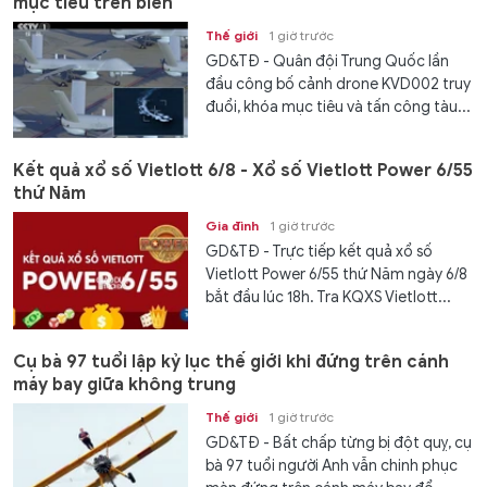
mục tiêu trên biển
Thế giới
1 giờ trước
GD&TĐ - Quân đội Trung Quốc lần
đầu công bố cảnh drone KVD002 truy
đuổi, khóa mục tiêu và tấn công tàu...
Kết quả xổ số Vietlott 6/8 - Xổ số Vietlott Power 6/55
thứ Năm
Gia đình
1 giờ trước
GD&TĐ - Trực tiếp kết quả xổ số
Vietlott Power 6/55 thứ Năm ngày 6/8
bắt đầu lúc 18h. Tra KQXS Vietlott...
Cụ bà 97 tuổi lập kỷ lục thế giới khi đứng trên cánh
máy bay giữa không trung
Thế giới
1 giờ trước
GD&TĐ - Bất chấp từng bị đột quỵ, cụ
bà 97 tuổi người Anh vẫn chinh phục