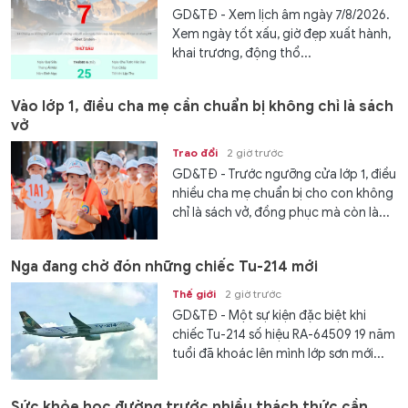
GD&TĐ - Xem lịch âm ngày 7/8/2026.
Xem ngày tốt xấu, giờ đẹp xuất hành,
khai trương, động thổ...
Vào lớp 1, điều cha mẹ cần chuẩn bị không chỉ là sách
vở
Trao đổi
2 giờ trước
GD&TĐ - Trước ngưỡng cửa lớp 1, điều
nhiều cha mẹ chuẩn bị cho con không
chỉ là sách vở, đồng phục mà còn là...
Nga đang chờ đón những chiếc Tu-214 mới
Thế giới
2 giờ trước
GD&TĐ - Một sự kiện đặc biệt khi
chiếc Tu-214 số hiệu RA-64509 19 năm
tuổi đã khoác lên mình lớp sơn mới...
Sức khỏe học đường trước nhiều thách thức cần