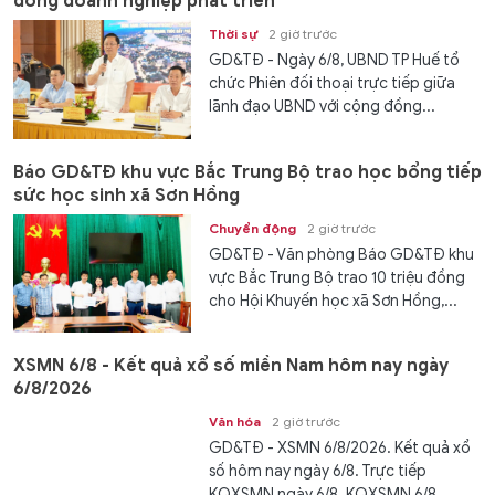
đồng doanh nghiệp phát triển
Thời sự
2 giờ trước
GD&TĐ - Ngày 6/8, UBND TP Huế tổ
chức Phiên đối thoại trực tiếp giữa
lãnh đạo UBND với cộng đồng...
Báo GD&TĐ khu vực Bắc Trung Bộ trao học bổng tiếp
sức học sinh xã Sơn Hồng
Chuyển động
2 giờ trước
GD&TĐ - Văn phòng Báo GD&TĐ khu
vực Bắc Trung Bộ trao 10 triệu đồng
cho Hội Khuyến học xã Sơn Hồng,...
XSMN 6/8 - Kết quả xổ số miền Nam hôm nay ngày
6/8/2026
Văn hóa
2 giờ trước
GD&TĐ - XSMN 6/8/2026. Kết quả xổ
số hôm nay ngày 6/8. Trực tiếp
KQXSMN ngày 6/8. KQXSMN 6/8.