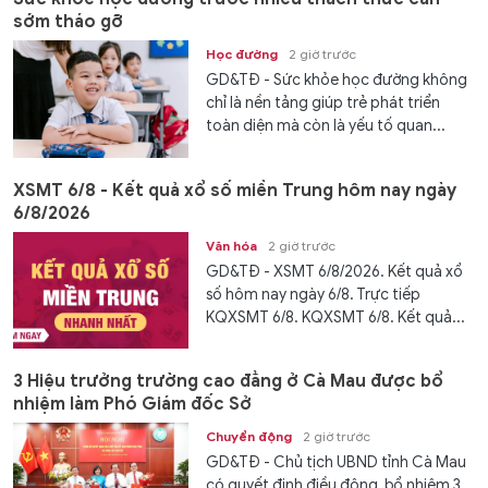
sớm tháo gỡ
Học đường
2 giờ trước
GD&TĐ - Sức khỏe học đường không
chỉ là nền tảng giúp trẻ phát triển
toàn diện mà còn là yếu tố quan...
XSMT 6/8 - Kết quả xổ số miền Trung hôm nay ngày
6/8/2026
Văn hóa
2 giờ trước
GD&TĐ - XSMT 6/8/2026. Kết quả xổ
số hôm nay ngày 6/8. Trực tiếp
KQXSMT 6/8. KQXSMT 6/8. Kết quả...
3 Hiệu trưởng trường cao đẳng ở Cà Mau được bổ
nhiệm làm Phó Giám đốc Sở
Chuyển động
2 giờ trước
GD&TĐ - Chủ tịch UBND tỉnh Cà Mau
có quyết định điều động, bổ nhiệm 3