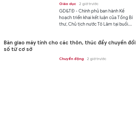
Giáo dục
2 giờ trước
GD&TĐ - Chính phủ ban hành Kế
hoạch triển khai kết luận của Tổng Bí
thư, Chủ tịch nước Tô Lâm tại buổi...
Bàn giao máy tính cho các thôn, thúc đẩy chuyển đổi
số từ cơ sở
Chuyển động
2 giờ trước
GD&TĐ - Xã Phong Nha từng bước
hoàn thiện hạ tầng công nghệ thông
tin, đẩy mạnh chuyển đổi số và đưa...
Bộ CHQS tỉnh Quảng Trị bàn giao khu vui chơi cho trẻ
mầm non vùng biên
Nhân ái
2 giờ trước
GD&TĐ - Khu vui chơi với thiết bị vận
động hiện đại, góp phần tạo môi
trường học tập, vui chơi an toàn cho...