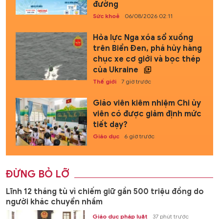
đường
Sức khoẻ
06/08/2026 02:11
Hỏa lực Nga xóa sổ xuồng
trên Biển Đen, phá hủy hàng
chục xe cơ giới và bọc thép
của Ukraine
Thế giới
7 giờ trước
Giáo viên kiêm nhiệm Chi ủy
viên có được giảm định mức
tiết dạy?
Giáo dục
6 giờ trước
ĐỪNG BỎ LỠ
Lĩnh 12 tháng tù vì chiếm giữ gần 500 triệu đồng do
người khác chuyển nhầm
Giáo dục pháp luật
37 phút trước