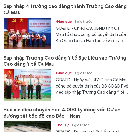
Sáp nhập 4 trường cao đẳng thành Trường Cao đẳng
Cà Mau
Giáo dục
1 giờ trước
GD&TĐ - Chiều 6/8, UBND tỉnh Cà
Mau tổ chức công bố quyết định của
Bộ Giáo dục và Đào tạo về việc sáp...
Sáp nhập Trường Cao đẳng Y tế Bạc Liêu vào Trường
Cao đẳng Y tế Cà Mau
Giáo dục
1 giờ trước
GD&TĐ - Ngày 6/8, UBND tỉnh Cà Mau
công bố quyết định của Bộ GD&ĐT về
việc sáp nhập Trường Cao đẳng Y tế...
Huế xin điều chuyển hơn 4.000 tỷ đồng vốn Dự án
đường sắt tốc độ cao Bắc – Nam
Thời sự
1 giờ trước
GD&TĐ - Do chưa nhận hồ sơ, mặt