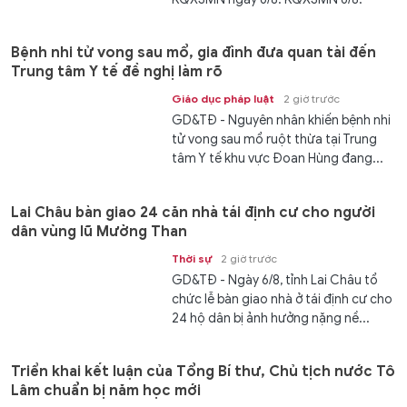
Kết...
Bệnh nhi tử vong sau mổ, gia đình đưa quan tài đến
Trung tâm Y tế đề nghị làm rõ
Giáo dục pháp luật
2 giờ trước
GD&TĐ - Nguyên nhân khiến bệnh nhi
tử vong sau mổ ruột thừa tại Trung
tâm Y tế khu vực Đoan Hùng đang...
Lai Châu bàn giao 24 căn nhà tái định cư cho người
dân vùng lũ Mường Than
Thời sự
2 giờ trước
GD&TĐ - Ngày 6/8, tỉnh Lai Châu tổ
chức lễ bàn giao nhà ở tái định cư cho
24 hộ dân bị ảnh hưởng nặng nề...
Triển khai kết luận của Tổng Bí thư, Chủ tịch nước Tô
Lâm chuẩn bị năm học mới