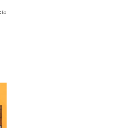
 cấp
t
n
Dự
ao