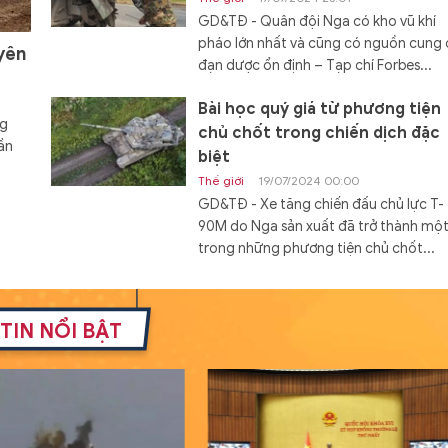
GD&TĐ - Quân đội Nga có kho vũ khí
pháo lớn nhất và cũng có nguồn cung
yên
đạn dược ổn định – Tạp chí Forbes...
Bài học quý giá từ phương tiện
ng
chủ chốt trong chiến dịch đặc
ần
biệt
Thế giới
19/07/2024 00:00
GD&TĐ - Xe tăng chiến đấu chủ lực T-
90M do Nga sản xuất đã trở thành mộ
trong những phương tiện chủ chốt...
Đóng hàng loạt tàu đổ bộ Dự á
11711 với cấu hình mới
TIN NỔI BẬT
Thế giới
19/07/2024 08:00
GD&TĐ - Cấu hình mới của tàu đổ bộ 
án 11711 mang lại khả năng tác chiến c
hơn cho Hải quân Nga.