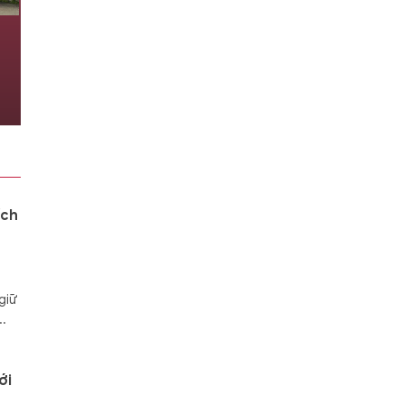
Hà Tĩnh triệt phá đường dây bán
ma túy ‘cỏ’ nhắm vào học sinh và
công nhân
07/08/2026 08:17
ích
giữ
..
ới