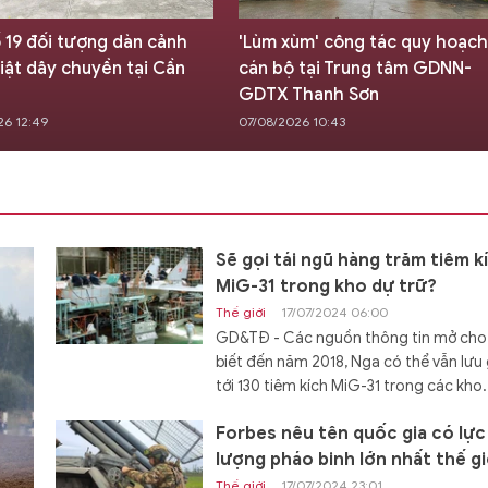
ố 19 đối tượng dàn cảnh
'Lùm xùm' công tác quy hoạch
iật dây chuyền tại Cần
cán bộ tại Trung tâm GDNN-
GDTX Thanh Sơn
26 12:49
07/08/2026 10:43
Sẽ gọi tái ngũ hàng trăm tiêm k
MiG-31 trong kho dự trữ?
Thế giới
17/07/2024 06:00
GD&TĐ - Các nguồn thông tin mở cho
biết đến năm 2018, Nga có thể vẫn lưu 
tới 130 tiêm kích MiG-31 trong các kho.
Forbes nêu tên quốc gia có lực
lượng pháo binh lớn nhất thế gi
Thế giới
17/07/2024 23:01