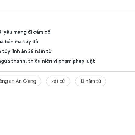
i yêu mang đi cầm cố
a bán ma túy đá
 túy lĩnh án 38 năm tù
gừa thanh, thiếu niên vi phạm pháp luật
ông an An Giang
xét xử
13 năm tù