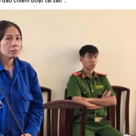
a đảo chiếm đoạt tài sản”.