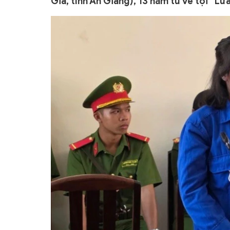
Giá, tỉnh An Giang), 13 năm tù về tội “Lừ