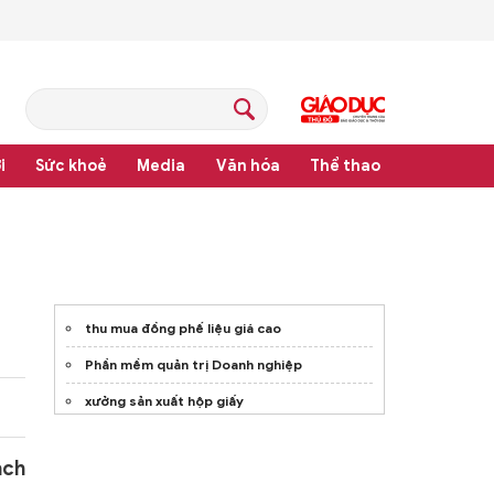
i
Sức khoẻ
Media
Văn hóa
Thể thao
pháp luật
thu mua đồng phế liệu giá cao
Phần mềm quản trị Doanh nghiệp
xưởng sản xuất hộp giấy
Mẫu
bàn cafe chân sắt mặt gỗ
ạch
phần mềm quản lý quán cafe
EasyPOS