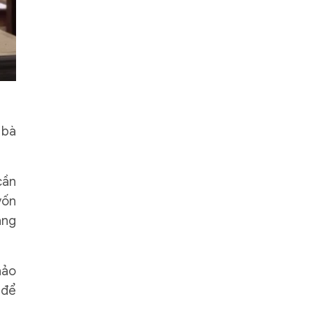
 bà
cần
vốn
ắng
hảo
 để