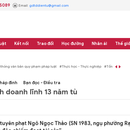
.5089
Email:
gdtddientu@gmail.com
uật
Kết nối
Trao đổi
Học đường
Nhân ái
Thế giớ
áp luật
#Thực học - Thực nghiệp
#Tổng rà soát hệ thống văn bản quy phạm 
háp đình
Bạn đọc - Điều tra
h doanh lĩnh 13 năm tù
 tuyên phạt Ngô Ngọc Thảo (SN 1983, ngụ phường R