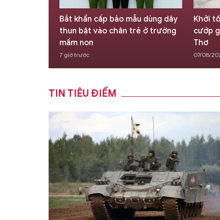
lập hồ sơ ma,
Bắt khẩn cấp bảo mẫu dùng dây
Khởi t
tại Đà Nẵng
thun bật vào chân trẻ ở trường
cướp g
mầm non
Thơ
7 giờ trước
07/08/20
TIN TIÊU ĐIỂM