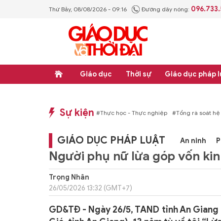
096.733
Thứ Bảy, 08/08/2026 - 09:16
Đường dây nóng:
Giáo dục
Thời sự
Giáo dục pháp l
Sự kiện
p luật
#Thực học - Thực nghiệp
#Tổng rà soát hệ thống văn bản quy phạm ph
GIÁO DỤC PHÁP LUẬT
An ninh
P
Người phụ nữ lừa góp vốn kin
Trọng Nhân
26/05/2026 13:32 (GMT+7)
GD&TĐ - Ngày 26/5, TAND tỉnh An Giang