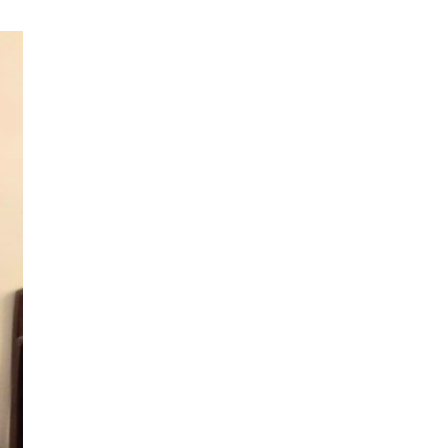
đồng phục công ty đẹp
máy nướng xúc xích