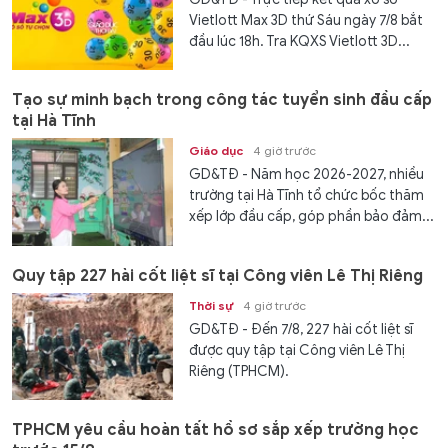
Vietlott Max 3D thứ Sáu ngày 7/8 bắt
đầu lúc 18h. Tra KQXS Vietlott 3D...
Tạo sự minh bạch trong công tác tuyển sinh đầu cấp
tại Hà Tĩnh
Giáo dục
4 giờ trước
GD&TĐ - Năm học 2026-2027, nhiều
trường tại Hà Tĩnh tổ chức bốc thăm
xếp lớp đầu cấp, góp phần bảo đảm...
Quy tập 227 hài cốt liệt sĩ tại Công viên Lê Thị Riêng
Thời sự
4 giờ trước
GD&TĐ - Đến 7/8, 227 hài cốt liệt sĩ
được quy tập tại Công viên Lê Thị
Riêng (TPHCM).
TPHCM yêu cầu hoàn tất hồ sơ sắp xếp trường học