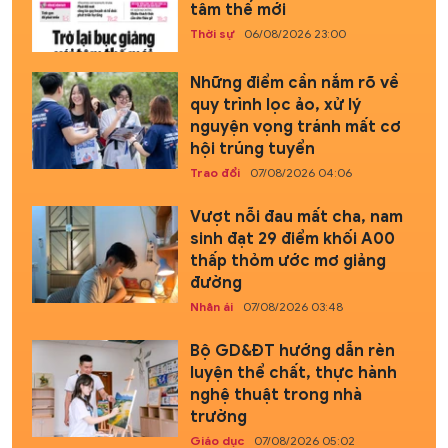
tâm thế mới
Thời sự
06/08/2026 23:00
Những điểm cần nắm rõ về
quy trình lọc ảo, xử lý
nguyện vọng tránh mất cơ
hội trúng tuyển
Trao đổi
07/08/2026 04:06
Vượt nỗi đau mất cha, nam
sinh đạt 29 điểm khối A00
thấp thỏm ước mơ giảng
đường
Nhân ái
07/08/2026 03:48
Bộ GD&ĐT hướng dẫn rèn
luyện thể chất, thực hành
nghệ thuật trong nhà
trường
Giáo dục
07/08/2026 05:02