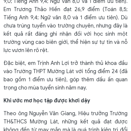
9,0; Tiếng Anh 9,4; Ngữ văn 8,0 và 1 điểm ưu tiên).
Em Trương Thảo Hiền đạt 26,9 điểm (Toán 8,5;
Tiếng Anh 9,4; Ngữ văn 8,0 và 1 điểm ưu tiên). Dù
chưa trúng tuyển vào trường chuyên, nhưng đây là
kết quả rất đáng ghi nhận đối với học sinh một
trường vùng cao biên giới, thể hiện sự tự tin và nỗ
lực vươn lên rõ rệt.
Đặc biệt, em Trịnh Anh Lợi trở thành thủ khoa đầu
vào Trường THPT Mường Lát với tổng điểm 24 (đã
bao gồm 1 điểm ưu tiên), góp thêm dấu ấn quan
trọng cho mùa tuyển sinh năm nay.
Khi ước mơ học tập được khơi dậy
Theo ông Nguyễn Văn Giang, Hiệu trưởng Trường
TH&THCS Mường Lát, những kết quả đạt được
không đến từ may mắn mà là quá trình kiên trì đổi