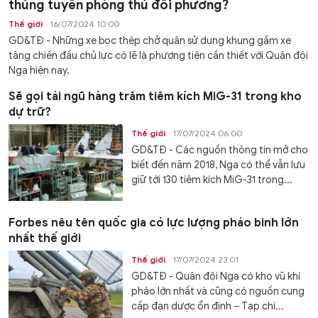
thủng tuyến phòng thủ đối phương?
Thế giới
16/07/2024 10:00
GD&TĐ - Những xe bọc thép chở quân sử dụng khung gầm xe
tăng chiến đấu chủ lực có lẽ là phương tiện cần thiết với Quân đội
Nga hiện nay.
Sẽ gọi tái ngũ hàng trăm tiêm kích MiG-31 trong kho
dự trữ?
Thế giới
17/07/2024 06:00
GD&TĐ - Các nguồn thông tin mở cho
biết đến năm 2018, Nga có thể vẫn lưu
giữ tới 130 tiêm kích MiG-31 trong...
Forbes nêu tên quốc gia có lực lượng pháo binh lớn
nhất thế giới
Thế giới
17/07/2024 23:01
GD&TĐ - Quân đội Nga có kho vũ khí
pháo lớn nhất và cũng có nguồn cung
cấp đạn dược ổn định – Tạp chí...