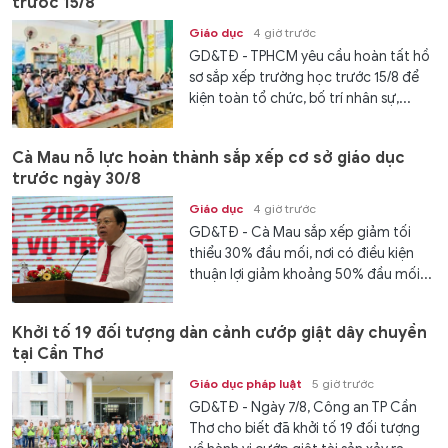
trước 15/8
Giáo dục
4 giờ trước
GD&TĐ - TPHCM yêu cầu hoàn tất hồ
sơ sắp xếp trường học trước 15/8 để
kiện toàn tổ chức, bố trí nhân sự,...
Cà Mau nỗ lực hoàn thành sắp xếp cơ sở giáo dục
trước ngày 30/8
Giáo dục
4 giờ trước
GD&TĐ - Cà Mau sắp xếp giảm tối
thiểu 30% đầu mối, nơi có điều kiện
thuận lợi giảm khoảng 50% đầu mối...
Khởi tố 19 đối tượng dàn cảnh cướp giật dây chuyền
tại Cần Thơ
Giáo dục pháp luật
5 giờ trước
GD&TĐ - Ngày 7/8, Công an TP Cần
Thơ cho biết đã khởi tố 19 đối tượng