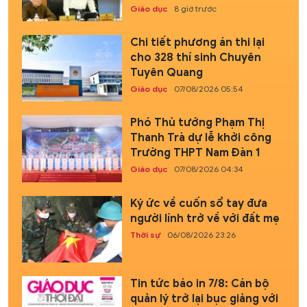
Giáo dục
8 giờ trước
Chi tiết phương án thi lại
cho 328 thí sinh Chuyên
Tuyên Quang
Giáo dục
07/08/2026 05:54
Phó Thủ tướng Phạm Thị
Thanh Trà dự lễ khởi công
Trường THPT Nam Đàn 1
Giáo dục
07/08/2026 04:34
Ký ức về cuốn sổ tay đưa
người lính trở về với đất mẹ
Thời sự
06/08/2026 23:26
Tin tức báo in 7/8: Cán bộ
quản lý trở lại bục giảng với