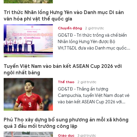
Tri thức Nhãn lồng Hưng Yên vào Danh mục Di sản
văn hóa phi vật thể quốc gia
Chuyển động
2 giờ trước
GD&TĐ - Tri thức trồng và chế biến
Nhãn lồng Hưng Yên được Bộ
VH,TT&DL đưa vào Danh mục quốc...
Tuyển Việt Nam vào bán kết ASEAN Cup 2026 với
ngôi nhất bảng
Thể thao
2 giờ trước
GD&TĐ - Thắng ấn tượng
Campuchia, tuyển Việt Nam đoạt vé
vào bán kết ASEAN Cup 2026 với...
Phú Thọ xây dựng bổ sung phương án mỗi xã không
quá 3 đầu mối trường công lập
Giáo dục
3 giờ trước