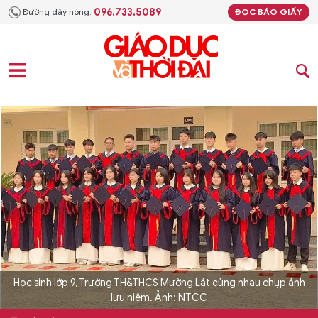
096.733.5089
Đường dây nóng:
ĐỌC BÁO GIẤY
Học sinh lớp 9, Trường TH&THCS Mường Lát cùng nhau chụp ảnh
lưu niệm. Ảnh: NTCC