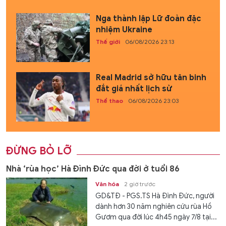
Nga thành lập Lữ đoàn đặc
nhiệm Ukraine
Thế giới
06/08/2026 23:13
Real Madrid sở hữu tân binh
đắt giá nhất lịch sử
Thể thao
06/08/2026 23:03
ĐỪNG BỎ LỠ
Nhà ‘rùa học’ Hà Đình Đức qua đời ở tuổi 86
Văn hóa
2 giờ trước
GD&TĐ - PGS.TS Hà Đình Đức, người
dành hơn 30 năm nghiên cứu rùa Hồ
Gươm qua đời lúc 4h45 ngày 7/8 tại...