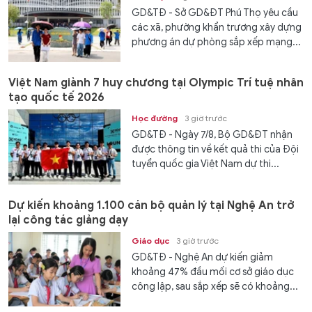
GD&TĐ - Sở GD&ĐT Phú Thọ yêu cầu
các xã, phường khẩn trương xây dựng
phương án dự phòng sắp xếp mạng...
Việt Nam giành 7 huy chương tại Olympic Trí tuệ nhân
tạo quốc tế 2026
Học đường
3 giờ trước
GD&TĐ - Ngày 7/8, Bộ GD&ĐT nhận
được thông tin về kết quả thi của Đội
tuyển quốc gia Việt Nam dự thi...
Dự kiến khoảng 1.100 cán bộ quản lý tại Nghệ An trở
lại công tác giảng dạy
Giáo dục
3 giờ trước
GD&TĐ - Nghệ An dự kiến giảm
khoảng 47% đầu mối cơ sở giáo dục
công lập, sau sắp xếp sẽ có khoảng...