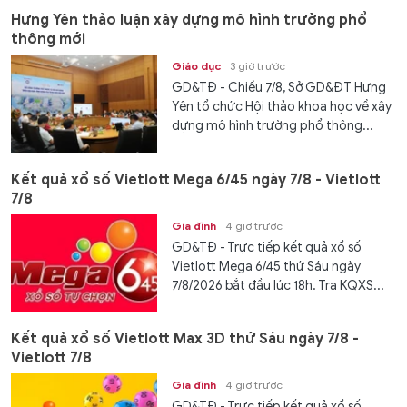
Hưng Yên thảo luận xây dựng mô hình trường phổ
thông mới
Giáo dục
3 giờ trước
GD&TĐ - Chiều 7/8, Sở GD&ĐT Hưng
Yên tổ chức Hội thảo khoa học về xây
dựng mô hình trường phổ thông...
Kết quả xổ số Vietlott Mega 6/45 ngày 7/8 - Vietlott
7/8
Gia đình
4 giờ trước
GD&TĐ - Trực tiếp kết quả xổ số
Vietlott Mega 6/45 thứ Sáu ngày
7/8/2026 bắt đầu lúc 18h. Tra KQXS...
Kết quả xổ số Vietlott Max 3D thứ Sáu ngày 7/8 -
Vietlott 7/8
Gia đình
4 giờ trước
GD&TĐ - Trực tiếp kết quả xổ số