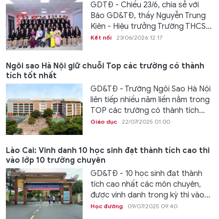
GDTĐ - Chiều 23/6, chia sẻ với
Báo GD&TĐ, thầy Nguyễn Trung
Kiên - Hiệu trưởng Trường THCS...
Kết nối
23/06/2026 12:17
Ngôi sao Hà Nội giữ chuỗi Top các trường có thành
tích tốt nhất
GD&TĐ - Trường Ngôi Sao Hà Nội
liên tiếp nhiều năm liền nằm trong
TOP các trường có thành tích...
Giáo dục
22/07/2025 01:00
Lào Cai: Vinh danh 10 học sinh đạt thành tích cao thi
vào lớp 10 trường chuyên
GD&TĐ - 10 học sinh đạt thành
tích cao nhất các môn chuyên,
được vinh danh trong kỳ thi vào...
Học đường
09/07/2025 09:40