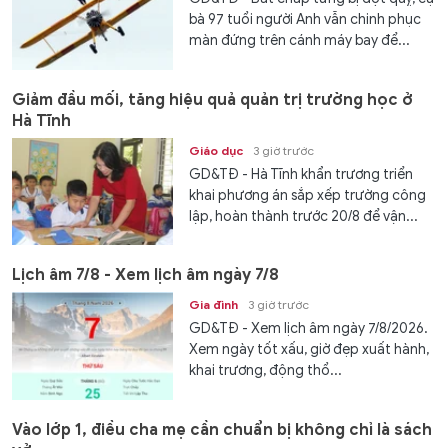
bà 97 tuổi người Anh vẫn chinh phục
màn đứng trên cánh máy bay để...
Giảm đầu mối, tăng hiệu quả quản trị trường học ở
Hà Tĩnh
Giáo dục
3 giờ trước
GD&TĐ - Hà Tĩnh khẩn trương triển
khai phương án sắp xếp trường công
lập, hoàn thành trước 20/8 để vận...
Lịch âm 7/8 - Xem lịch âm ngày 7/8
Gia đình
3 giờ trước
GD&TĐ - Xem lịch âm ngày 7/8/2026.
Xem ngày tốt xấu, giờ đẹp xuất hành,
khai trương, động thổ...
Vào lớp 1, điều cha mẹ cần chuẩn bị không chỉ là sách