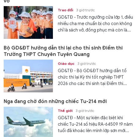
vở
Trao đổi
3 giờ trước
GD&TĐ - Trước ngưỡng cửa lớp 1, điều
nhiều cha mẹ chuẩn bị cho con không
chỉ là sách vở, đồng phục mà còn là...
Bộ GD&ĐT hướng dẫn thi lại cho thí sinh Điểm thi
Trường THPT Chuyên Tuyên Quang
Giáo dục
3 giờ trước
GD&TĐ - Bộ GD&ĐT hướng dẫn tổ
chức thi lại Kỳ thi tốt nghiệp THPT
2026 cho các thí sinh tại Điểm thi...
Nga đang chờ đón những chiếc Tu-214 mới
Thế giới
3 giờ trước
GD&TĐ - Một sự kiện đặc biệt khi
chiếc Tu-214 số hiệu RA-64509 19 năm
tuổi đã khoác lên mình lớp sơn mới...