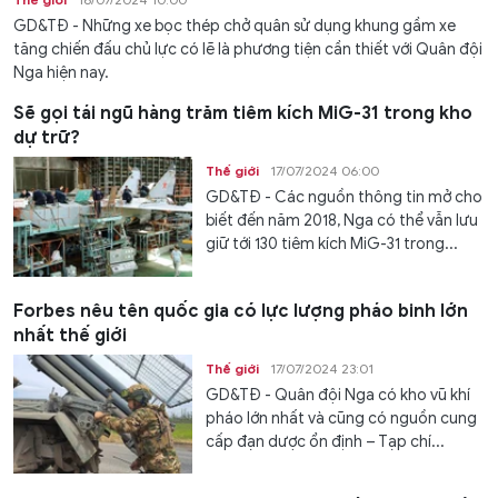
GD&TĐ - Những xe bọc thép chở quân sử dụng khung gầm xe
tăng chiến đấu chủ lực có lẽ là phương tiện cần thiết với Quân đội
Nga hiện nay.
Sẽ gọi tái ngũ hàng trăm tiêm kích MiG-31 trong kho
dự trữ?
Thế giới
17/07/2024 06:00
GD&TĐ - Các nguồn thông tin mở cho
biết đến năm 2018, Nga có thể vẫn lưu
giữ tới 130 tiêm kích MiG-31 trong...
Forbes nêu tên quốc gia có lực lượng pháo binh lớn
nhất thế giới
Thế giới
17/07/2024 23:01
GD&TĐ - Quân đội Nga có kho vũ khí
pháo lớn nhất và cũng có nguồn cung
cấp đạn dược ổn định – Tạp chí...