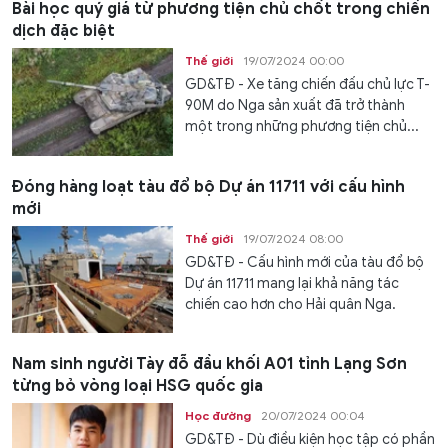
Bài học quý giá từ phương tiện chủ chốt trong chiến
dịch đặc biệt
Thế giới
19/07/2024 00:00
GD&TĐ - Xe tăng chiến đấu chủ lực T-
90M do Nga sản xuất đã trở thành
một trong những phương tiện chủ...
Đóng hàng loạt tàu đổ bộ Dự án 11711 với cấu hình
mới
Thế giới
19/07/2024 08:00
GD&TĐ - Cấu hình mới của tàu đổ bộ
Dự án 11711 mang lại khả năng tác
chiến cao hơn cho Hải quân Nga.
Nam sinh người Tày đỗ đầu khối A01 tỉnh Lạng Sơn
từng bỏ vòng loại HSG quốc gia
Học đường
20/07/2024 00:04
GD&TĐ - Dù điều kiện học tập có phần