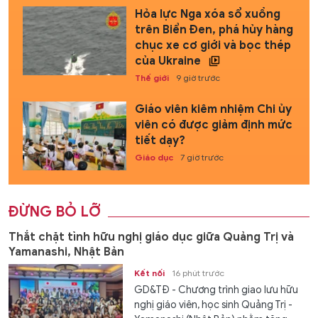
Hỏa lực Nga xóa sổ xuồng
trên Biển Đen, phá hủy hàng
chục xe cơ giới và bọc thép
của Ukraine
Thế giới
9 giờ trước
Giáo viên kiêm nhiệm Chi ủy
viên có được giảm định mức
tiết dạy?
Giáo dục
7 giờ trước
ĐỪNG BỎ LỠ
Thắt chặt tình hữu nghị giáo dục giữa Quảng Trị và
Yamanashi, Nhật Bản
Kết nối
16 phút trước
GD&TĐ - Chương trình giao lưu hữu
nghị giáo viên, học sinh Quảng Trị -