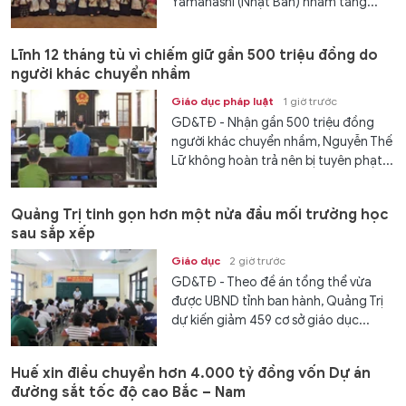
Yamanashi (Nhật Bản) nhằm tăng...
Lĩnh 12 tháng tù vì chiếm giữ gần 500 triệu đồng do
người khác chuyển nhầm
Giáo dục pháp luật
1 giờ trước
GD&TĐ - Nhận gần 500 triệu đồng
người khác chuyển nhầm, Nguyễn Thế
Lữ không hoàn trả nên bị tuyên phạt...
Quảng Trị tinh gọn hơn một nửa đầu mối trường học
sau sắp xếp
Giáo dục
2 giờ trước
GD&TĐ - Theo đề án tổng thể vừa
được UBND tỉnh ban hành, Quảng Trị
dự kiến giảm 459 cơ sở giáo dục...
Huế xin điều chuyển hơn 4.000 tỷ đồng vốn Dự án
đường sắt tốc độ cao Bắc – Nam