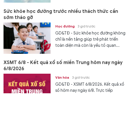
Sức khỏe học đường trước nhiều thách thức cần
sớm tháo gỡ
Học đường
3 giờ trước
GD&TĐ - Sức khỏe học đường không
chỉ là nền tảng giúp trẻ phát triển
toàn diện mà còn là yếu tố quan...
XSMT 6/8 - Kết quả xổ số miền Trung hôm nay ngày
6/8/2026
Văn hóa
3 giờ trước
GD&TĐ - XSMT 6/8/2026. Kết quả xổ
số hôm nay ngày 6/8. Trực tiếp
KQXSMT 6/8. KQXSMT 6/8. Kết quả...
3 Hiệu trưởng trường cao đẳng ở Cà Mau được bổ
nhiệm làm Phó Giám đốc Sở
Chuyển động
3 giờ trước