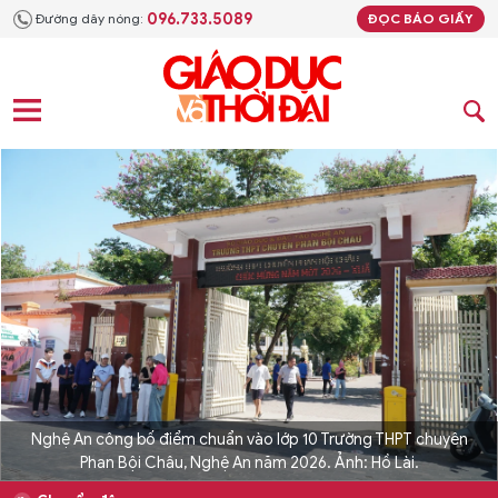
096.733.5089
Đường dây nóng:
ĐỌC BÁO GIẤY
Nghệ An công bố điểm chuẩn vào lớp 10 Trường THPT chuyên
Phan Bội Châu, Nghệ An năm 2026. Ảnh: Hồ Lài.