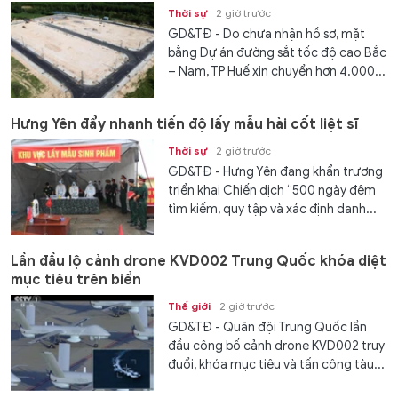
Thời sự
2 giờ trước
GD&TĐ - Do chưa nhận hồ sơ, mặt
bằng Dự án đường sắt tốc độ cao Bắc
– Nam, TP Huế xin chuyển hơn 4.000...
Hưng Yên đẩy nhanh tiến độ lấy mẫu hài cốt liệt sĩ
Thời sự
2 giờ trước
GD&TĐ - Hưng Yên đang khẩn trương
triển khai Chiến dịch “500 ngày đêm
tìm kiếm, quy tập và xác định danh...
Lần đầu lộ cảnh drone KVD002 Trung Quốc khóa diệt
mục tiêu trên biển
Thế giới
2 giờ trước
GD&TĐ - Quân đội Trung Quốc lần
đầu công bố cảnh drone KVD002 truy
đuổi, khóa mục tiêu và tấn công tàu...