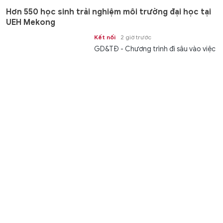
Hơn 550 học sinh trải nghiệm môi trường đại học tại
UEH Mekong
Kết nối
2 giờ trước
GD&TĐ - Chương trình đi sâu vào việc
trang bị tư duy, kiến thức, giúp học
sinh có sự chuẩn bị tốt nhất trước...
Australia đề cao hợp tác với Việt Nam vì hòa bình, ổn
định và thịnh vượng khu vực
Thời sự
2 giờ trước
Ngày 7/8, các trang thông tin chính
thức của Chính phủ và Thủ tướng
Australia Anthony Albanese đã đồng
loạt đăng tải thông điệp trang trọng
chào đón chuyến thăm cấp Nhà nước
Phú Thọ số hóa dữ liệu gần một triệu học sinh
của...
Giáo dục
2 giờ trước
GD&TĐ - Ngành Giáo dục Phú Thọ