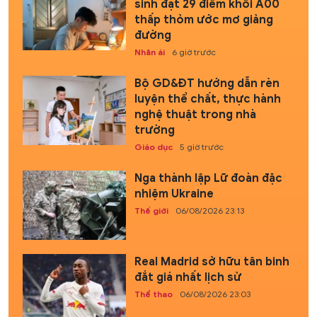
sinh đạt 29 điểm khối A00
thấp thỏm ước mơ giảng
đường
Nhân ái
6 giờ trước
Bộ GD&ĐT hướng dẫn rèn
luyện thể chất, thực hành
nghệ thuật trong nhà
trường
Giáo dục
5 giờ trước
Nga thành lập Lữ đoàn đặc
nhiệm Ukraine
Thế giới
06/08/2026 23:13
Real Madrid sở hữu tân binh
đắt giá nhất lịch sử
Thể thao
06/08/2026 23:03