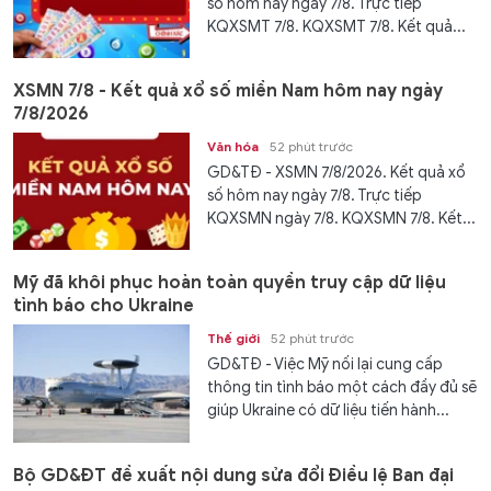
số hôm nay ngày 7/8. Trực tiếp
KQXSMT 7/8. KQXSMT 7/8. Kết quả...
XSMN 7/8 - Kết quả xổ số miền Nam hôm nay ngày
7/8/2026
Văn hóa
52 phút trước
GD&TĐ - XSMN 7/8/2026. Kết quả xổ
số hôm nay ngày 7/8. Trực tiếp
KQXSMN ngày 7/8. KQXSMN 7/8. Kết...
Mỹ đã khôi phục hoàn toàn quyền truy cập dữ liệu
tình báo cho Ukraine
Thế giới
52 phút trước
GD&TĐ - Việc Mỹ nối lại cung cấp
thông tin tình báo một cách đầy đủ sẽ
giúp Ukraine có dữ liệu tiến hành...
Bộ GD&ĐT đề xuất nội dung sửa đổi Điều lệ Ban đại