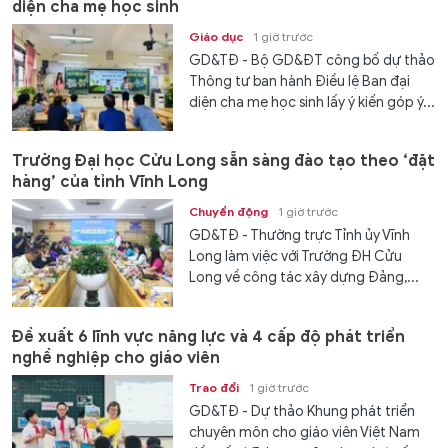
diện cha mẹ học sinh
Giáo dục
1 giờ trước
GD&TĐ - Bộ GD&ĐT công bố dự thảo
Thông tư ban hành Điều lệ Ban đại
diện cha mẹ học sinh lấy ý kiến góp ý...
Trường Đại học Cửu Long sẵn sàng đào tạo theo ‘đặt
hàng’ của tỉnh Vĩnh Long
Chuyển động
1 giờ trước
GD&TĐ - Thường trực Tỉnh ủy Vĩnh
Long làm việc với Trường ĐH Cửu
Long về công tác xây dựng Đảng,...
Đề xuất 6 lĩnh vực năng lực và 4 cấp độ phát triển
nghề nghiệp cho giáo viên
Trao đổi
1 giờ trước
GD&TĐ - Dự thảo Khung phát triển
chuyên môn cho giáo viên Việt Nam