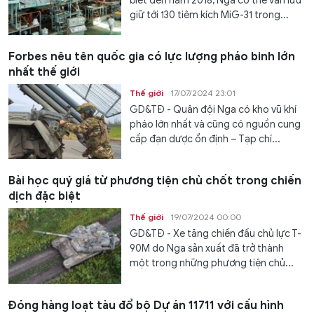
biết đến năm 2018, Nga có thể vẫn lưu
giữ tới 130 tiêm kích MiG-31 trong...
Forbes nêu tên quốc gia có lực lượng pháo binh lớn
nhất thế giới
Thế giới
17/07/2024 23:01
GD&TĐ - Quân đội Nga có kho vũ khí
pháo lớn nhất và cũng có nguồn cung
cấp đạn dược ổn định – Tạp chí...
Bài học quý giá từ phương tiện chủ chốt trong chiến
dịch đặc biệt
Thế giới
19/07/2024 00:00
GD&TĐ - Xe tăng chiến đấu chủ lực T-
90M do Nga sản xuất đã trở thành
một trong những phương tiện chủ...
Đóng hàng loạt tàu đổ bộ Dự án 11711 với cấu hình