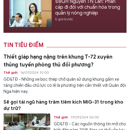
ĐBQH Nguyễn Thị Lan: Phân
cấp đi đôi với chuẩn hóa trong
quản lý nông nghiệp
5 giờ trước
TIN TIÊU ĐIỂM
Thiết giáp hạng nặng trên khung T-72 xuyên
thủng tuyến phòng thủ đối phương?
Thế giới
16/07/2024 10:00
GD&TĐ - Những xe bọc thép chở quân sử dụng khung gầm xe
tăng chiến đấu chủ lực có lẽ là phương tiện cần thiết với Quân đội
Nga hiện nay.
Sẽ gọi tái ngũ hàng trăm tiêm kích MiG-31 trong kho
dự trữ?
Thế giới
17/07/2024 06:00
GD&TĐ - Các nguồn thông tin mở cho