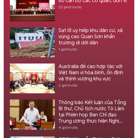
60 cán bộ các cơ quan, đơn vị
22 phút trước
Sạt lở uy hiếp khu dân cư, xã
vùng cao Quan Sơn khẩn
trương di dời dân
1 giờ trước
Australia đề cao hợp tác với
Việt Nam vì hòa bình, ổn định
và thịnh vượng khu vực
2 giờ trước
Thông báo Kết luận của Tổng
Bí thư, Chủ tịch nước Tô Lâm
tại Phiên họp Ban Chỉ đạo
Trung ương thực hiện Nghị
quyết 57
4 giờ trước