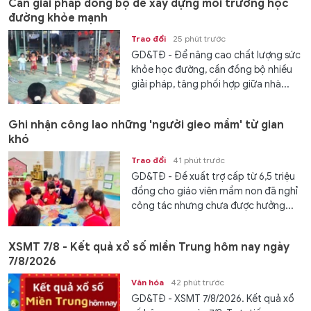
Cần giải pháp đồng bộ để xây dựng môi trường học
đường khỏe mạnh
Trao đổi
25 phút trước
GD&TĐ - Để nâng cao chất lượng sức
khỏe học đường, cần đồng bộ nhiều
giải pháp, tăng phối hợp giữa nhà...
Ghi nhận công lao những 'người gieo mầm' từ gian
khó
Trao đổi
41 phút trước
GD&TĐ - Đề xuất trợ cấp từ 6,5 triệu
đồng cho giáo viên mầm non đã nghỉ
công tác nhưng chưa được hưởng...
XSMT 7/8 - Kết quả xổ số miền Trung hôm nay ngày
7/8/2026
Văn hóa
42 phút trước
GD&TĐ - XSMT 7/8/2026. Kết quả xổ