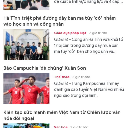
đề xuất 6 lĩnh vực năng lực và 4 cấp...
Hà Tĩnh triệt phá đường dây bán ma túy ‘cỏ’ nhắm
vào học sinh và công nhân
Giáo dục pháp luật
2 giờ trước
GD&TĐ - Công an Hà Tĩnh vừa khởi tố
17 bị can trong đường dây mua bán
ma túy "cỏ", bán cho học sinh và...
Báo Campuchia ‘dè chừng’ Xuân Son
Thể thao
2 giờ trước
GD&TĐ - Trang Kampuchea Thmey
đánh giá cao tuyển Việt Nam với nhiều
ngôi sao trong đội hình.
Kiến tạo sức mạnh mềm Việt Nam từ Chiến lược văn
hóa đối ngoại
Văn hóa
2 giờ trước