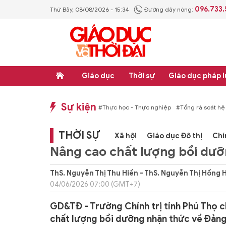
096.733
Thứ Bảy, 08/08/2026 - 15:34
Đường dây nóng:
Giáo dục
Thời sự
Giáo dục pháp l
Sự kiện
hống văn bản quy phạm pháp luật
#Thực học - Thực nghiệp
#Tổng rà soát hệ
THỜI SỰ
Xã hội
Giáo dục Đô thị
Chí
Nâng cao chất lượng bồi dưỡ
ThS. Nguyễn Thị Thu Hiền - ThS. Nguyễn Thị Hồng
04/06/2026 07:00 (GMT+7)
GD&TĐ - Trường Chính trị tỉnh Phú Thọ ch
chất lượng bồi dưỡng nhận thức về Đảng