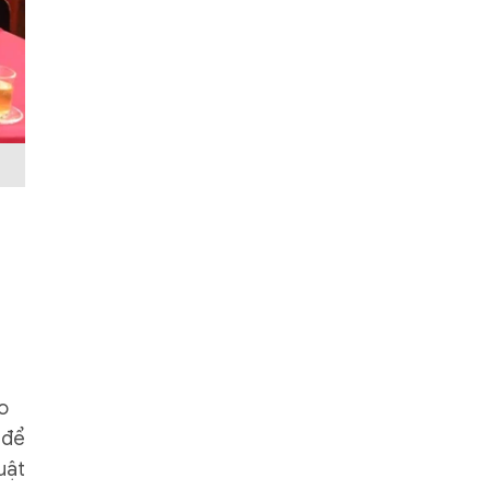
o
 để
uật