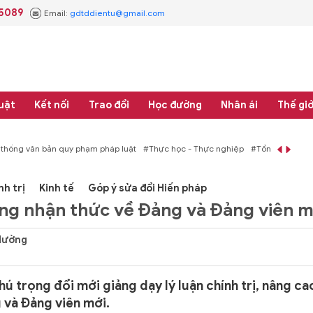
.5089
Email:
gdtddientu@gmail.com
uật
Kết nối
Trao đổi
Học đường
Nhân ái
Thế giớ
 thống văn bản quy phạm pháp luật
#Thực học - Thực nghiệp
#Tổng rà soát 
nh trị
Kinh tế
Góp ý sửa đổi Hiến pháp
ng nhận thức về Đảng và Đảng viên m
 Hường
ú trọng đổi mới giảng dạy lý luận chính trị, nâng ca
 và Đảng viên mới.