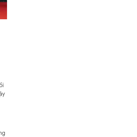
ồi
ậy
ng