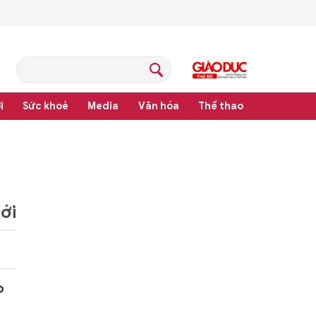
i
Sức khoẻ
Media
Văn hóa
Thể thao
hệ thống văn bản quy phạm pháp luật
ới
o