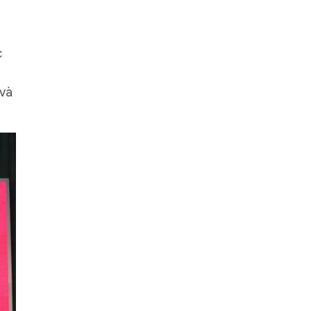
c
 và