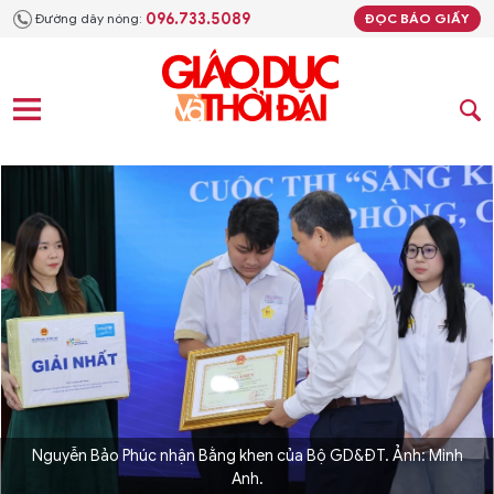
096.733.5089
Đường dây nóng:
ĐỌC BÁO GIẤY
Nguyễn Bảo Phúc nhận Bằng khen của Bộ GD&ĐT. Ảnh: Minh
Anh.