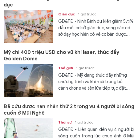
dục
Giáo dục
1 giờ trước
GD&TĐ - Ninh Bình dự kiến giảm 57,1%
đầu mối cơ sở giáo dục, song các cơ
sở dạy học hiện có về cơ bản được...
Mỹ chi 400 triệu USD cho vũ khí laser, thúc đẩy
Golden Dome
Thế giới
1 giờ trước
GD&TĐ - Mỹ đang thúc đẩy những
chương trình vũ khí mới trong bối
cảnh drone và tên lửa tiếp tục đặt...
Đã cứu được nạn nhân thứ 2 trong vụ 4 người bị sóng
cuốn ở Mũi Nghê
Thời sự
1 giờ trước
GD&TĐ - Liên quan đến vụ 4 người bị
sóng cuốn trong lúc chụp ảnh ở Mũi