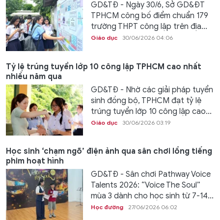
GD&TĐ - Ngày 30/6, Sở GD&ĐT
TPHCM công bố điểm chuẩn 179
trường THPT công lập trên địa...
Giáo dục
30/06/2026 04:06
Tỷ lệ trúng tuyển lớp 10 công lập TPHCM cao nhất
nhiều năm qua
GD&TĐ - Nhờ các giải pháp tuyển
sinh đồng bộ, TPHCM đạt tỷ lệ
trúng tuyển lớp 10 công lập cao...
Giáo dục
30/06/2026 03:19
Học sinh ‘chạm ngõ’ điện ảnh qua sân chơi lồng tiếng
phim hoạt hình
GD&TĐ - Sân chơi Pathway Voice
Talents 2026: “Voice The Soul”
mùa 3 dành cho học sinh từ 7-14...
Học đường
27/06/2026 06:02