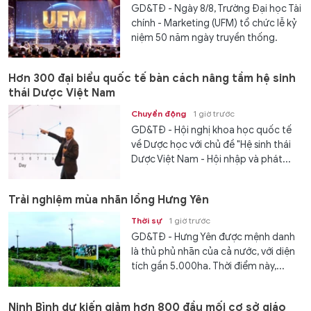
GD&TĐ - Ngày 8/8, Trường Đại học Tài
chính - Marketing (UFM) tổ chức lễ kỷ
niệm 50 năm ngày truyền thống.
Hơn 300 đại biểu quốc tế bàn cách nâng tầm hệ sinh
thái Dược Việt Nam
Chuyển động
1 giờ trước
GD&TĐ - Hội nghị khoa học quốc tế
về Dược học với chủ đề "Hệ sinh thái
Dược Việt Nam - Hội nhập và phát...
Trải nghiệm mùa nhãn lồng Hưng Yên
Thời sự
1 giờ trước
GD&TĐ - Hưng Yên được mệnh danh
là thủ phủ nhãn của cả nước, với diện
tích gần 5.000ha. Thời điểm này,...
Ninh Bình dự kiến giảm hơn 800 đầu mối cơ sở giáo