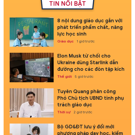
TIN NỔI BẬT
8 nội dung giáo dục gắn với
phát triển phẩm chất, năng
lực học sinh
Giáo dục
1 giờ trước
Elon Musk từ chối cho
Ukraine dùng Starlink dẫn
đường cho các đòn tập kích
Thế giới
5 giờ trước
Tuyên Quang phân công
Phó Chủ tịch UBND tỉnh phụ
trách giáo dục
Thời sự
2 giờ trước
Bộ GD&ĐT lưu ý đổi mới
phương pháp dạy học, kiểm