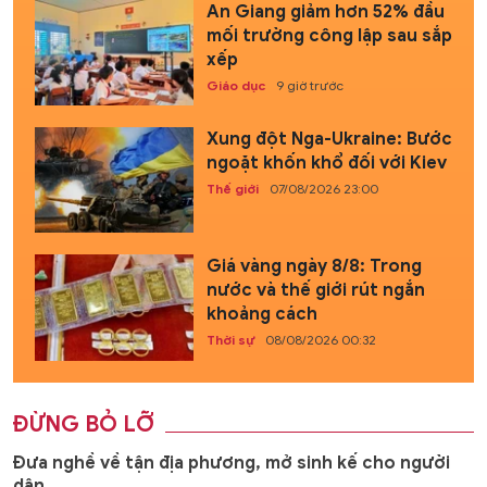
An Giang giảm hơn 52% đầu
mối trường công lập sau sắp
xếp
Giáo dục
9 giờ trước
Xung đột Nga-Ukraine: Bước
ngoặt khốn khổ đối với Kiev
Thế giới
07/08/2026 23:00
Giá vàng ngày 8/8: Trong
nước và thế giới rút ngắn
khoảng cách
Thời sự
08/08/2026 00:32
ĐỪNG BỎ LỠ
Đưa nghề về tận địa phương, mở sinh kế cho người
dân