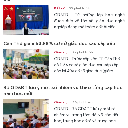
Kết nối
22 phút trước
GD&TĐ - Từ những lớp học nghề
được đưa về tận xã, giáo dục nghề
nghiệp đang mở thêm cơ hội việc...
Cần Thơ giảm 64,88% cơ sở giáo dục sau sắp xếp
Giáo dục
29 phút trước
GD&TĐ - Trước sắp xếp, TP Cần Thơ
có 1.156 cơ sở giáo dục, sau sắp xếp
còn lại 406 cơ sở giáo dục (giảm...
Bộ GD&ĐT lưu ý một số nhiệm vụ theo từng cấp học
năm học mới
Giáo dục
46 phút trước
GD&TĐ - Bộ GD&ĐT lưu ý một số
nhiệm vụ trọng tâm đối với cấp tiểu
học, trung học cơ sở và trung học...