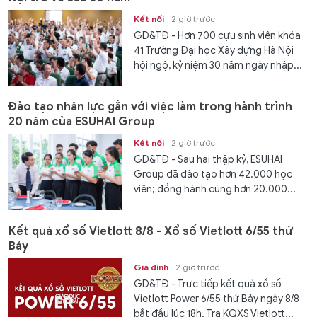
Kết nối
2 giờ trước
GD&TĐ - Hơn 700 cựu sinh viên khóa
41 Trường Đại học Xây dựng Hà Nội
hội ngộ, kỷ niệm 30 năm ngày nhập...
Đào tạo nhân lực gắn với việc làm trong hành trình
20 năm của ESUHAI Group
Kết nối
2 giờ trước
GD&TĐ - Sau hai thập kỷ, ESUHAI
Group đã đào tạo hơn 42.000 học
viên; đồng hành cùng hơn 20.000...
Kết quả xổ số Vietlott 8/8 - Xổ số Vietlott 6/55 thứ
Bảy
Gia đình
2 giờ trước
GD&TĐ - Trực tiếp kết quả xổ số
Vietlott Power 6/55 thứ Bảy ngày 8/8
bắt đầu lúc 18h. Tra KQXS Vietlott...