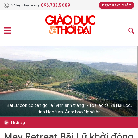
096.733.5089
Đường dây nóng:
ĐỌC BÁO GIẤY
Bãi Lữ còn có tên gọi là “vịnh ánh trăng” - tọa lạc tại xã Hải Lộc,
tỉnh Nghệ An. Ảnh: báo Nghệ An
Thời sự
Mey Retreat Bãi Lữ khởi động