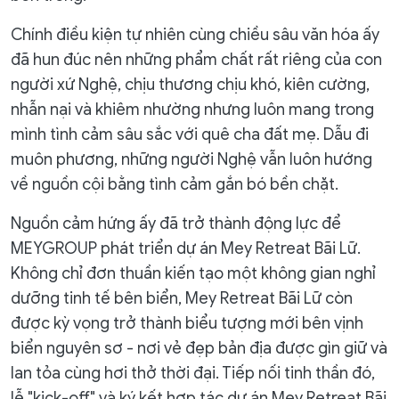
Chính điều kiện tự nhiên cùng chiều sâu văn hóa ấy
đã hun đúc nên những phẩm chất rất riêng của con
người xứ Nghệ, chịu thương chịu khó, kiên cường,
nhẫn nại và khiêm nhường nhưng luôn mang trong
mình tình cảm sâu sắc với quê cha đất mẹ. Dẫu đi
muôn phương, những người Nghệ vẫn luôn hướng
về nguồn cội bằng tình cảm gắn bó bền chặt.
Nguồn cảm hứng ấy đã trở thành động lực để
MEYGROUP phát triển dự án Mey Retreat Bãi Lữ.
Không chỉ đơn thuần kiến tạo một không gian nghỉ
dưỡng tinh tế bên biển, Mey Retreat Bãi Lữ còn
được kỳ vọng trở thành biểu tượng mới bên vịnh
biển nguyên sơ - nơi vẻ đẹp bản địa được gìn giữ và
lan tỏa cùng hơi thở thời đại. Tiếp nối tinh thần đó,
lễ "kick-off" và ký kết hợp tác dự án Mey Retreat Bãi