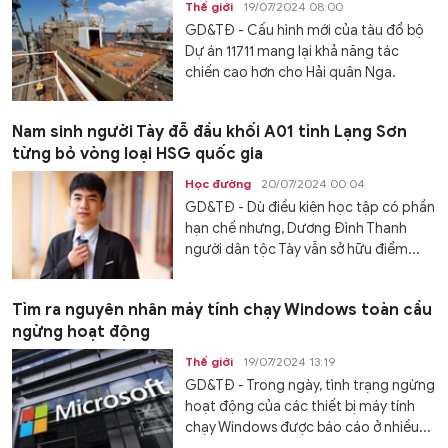
Thế giới
19/07/2024 08:00
GD&TĐ - Cấu hình mới của tàu đổ bộ
Dự án 11711 mang lại khả năng tác
chiến cao hơn cho Hải quân Nga.
Nam sinh người Tày đỗ đầu khối A01 tỉnh Lạng Sơn
từng bỏ vòng loại HSG quốc gia
Học đường
20/07/2024 00:04
GD&TĐ - Dù điều kiện học tập có phần
hạn chế nhưng, Dương Đình Thanh
người dân tộc Tày vẫn sở hữu điểm...
Tìm ra nguyên nhân máy tính chạy Windows toàn cầu
ngừng hoạt động
Thế giới
19/07/2024 13:19
GD&TĐ - Trong ngày, tình trạng ngừng
hoạt động của các thiết bị máy tính
chạy Windows được báo cáo ở nhiều...