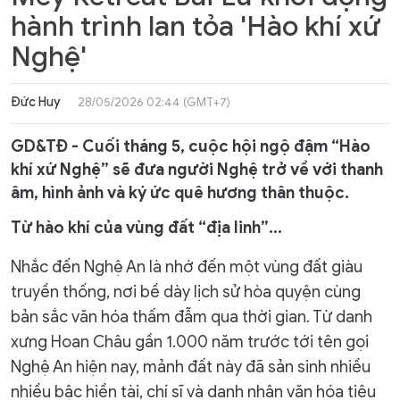
hành trình lan tỏa 'Hào khí xứ
Nghệ'
Đức Huy
28/05/2026 02:44 (GMT+7)
GD&TĐ - Cuối tháng 5, cuộc hội ngộ đậm “Hào
khí xứ Nghệ” sẽ đưa người Nghệ trở về với thanh
âm, hình ảnh và ký ức quê hương thân thuộc.
Từ hào khí của vùng đất “địa linh”...
Nhắc đến Nghệ An là nhớ đến một vùng đất giàu
truyền thống, nơi bề dày lịch sử hòa quyện cùng
bản sắc văn hóa thấm đẫm qua thời gian. Từ danh
xưng Hoan Châu gần 1.000 năm trước tới tên gọi
Nghệ An hiện nay, mảnh đất này đã sản sinh nhiều
nhiều bậc hiền tài, chí sĩ và danh nhân văn hóa tiêu