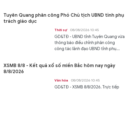
Tuyên Quang phân công Phó Chủ tịch UBND tỉnh phụ
trách giáo dục
Thời sự
08/08/2026 10:45
GD&TĐ - UBND tỉnh Tuyên Quang vừa
thông báo điều chỉnh phân công
công tác lãnh đạo UBND tỉnh phụ...
XSMB 8/8 - Kết quả xổ số miền Bắc hôm nay ngày
8/8/2026
Văn hóa
08/08/2026 10:45
GD&TĐ - XSMB 8/8/2026. Trực tiếp
KQXSMB ngày 8/8. Kết quả xổ số miền
Bắc thứ Bảy ngày 8/8/2026 được...
Hoàn thiện thể chế nhằm khơi thông nguồn lực dầu
khí trong bối cảnh mới