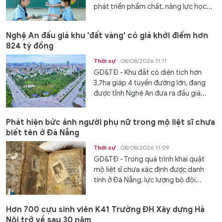
phát triển phẩm chất, năng lực học...
Nghệ An đấu giá khu 'đất vàng' có giá khởi điểm hơn
824 tỷ đồng
Thời sự
08/08/2026 11:11
GD&TĐ - Khu đất có diện tích hơn
3,7ha giáp 4 tuyến đường lớn, đang
được tỉnh Nghệ An đưa ra đấu giá...
Phát hiện bức ảnh người phụ nữ trong mộ liệt sĩ chưa
biết tên ở Đà Nẵng
Thời sự
08/08/2026 11:09
GD&TĐ - Trong quá trình khai quật
mộ liệt sĩ chưa xác định được danh
tính ở Đà Nẵng, lực lượng bộ đội...
Hơn 700 cựu sinh viên K41 Trường ĐH Xây dựng Hà
Nội trở về sau 30 năm