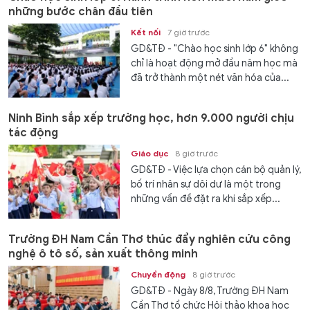
những bước chân đầu tiên
Kết nối
7 giờ trước
GD&TĐ - "Chào học sinh lớp 6" không
chỉ là hoạt động mở đầu năm học mà
đã trở thành một nét văn hóa của...
Ninh Bình sắp xếp trường học, hơn 9.000 người chịu
tác động
Giáo dục
8 giờ trước
GD&TĐ - Việc lựa chọn cán bộ quản lý,
bố trí nhân sự dôi dư là một trong
những vấn đề đặt ra khi sắp xếp...
Trường ĐH Nam Cần Thơ thúc đẩy nghiên cứu công
nghệ ô tô số, sản xuất thông minh
Chuyển động
8 giờ trước
GD&TĐ - Ngày 8/8, Trường ĐH Nam
Cần Thơ tổ chức Hội thảo khoa học