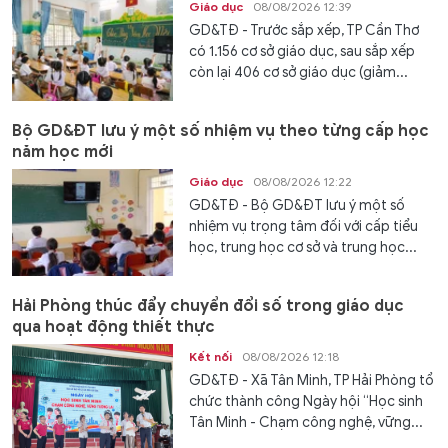
Giáo dục
08/08/2026 12:39
GD&TĐ - Trước sắp xếp, TP Cần Thơ
có 1.156 cơ sở giáo dục, sau sắp xếp
còn lại 406 cơ sở giáo dục (giảm...
Bộ GD&ĐT lưu ý một số nhiệm vụ theo từng cấp học
năm học mới
Giáo dục
08/08/2026 12:22
GD&TĐ - Bộ GD&ĐT lưu ý một số
nhiệm vụ trọng tâm đối với cấp tiểu
học, trung học cơ sở và trung học...
Hải Phòng thúc đẩy chuyển đổi số trong giáo dục
qua hoạt động thiết thực
Kết nối
08/08/2026 12:18
GD&TĐ - Xã Tân Minh, TP Hải Phòng tổ
chức thành công Ngày hội “Học sinh
Tân Minh - Chạm công nghệ, vững...