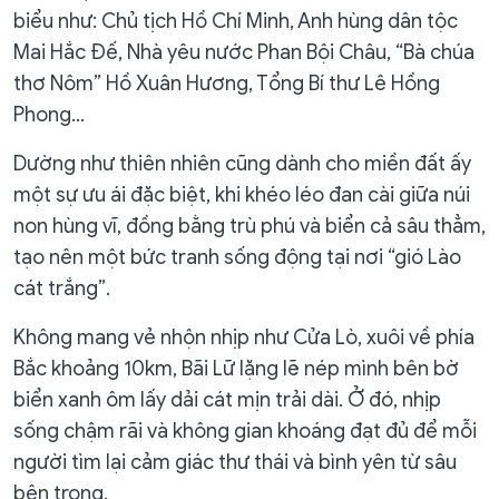
biểu như: Chủ tịch Hồ Chí Minh, Anh hùng dân tộc
Mai Hắc Đế, Nhà yêu nước Phan Bội Châu, “Bà chúa
thơ Nôm” Hồ Xuân Hương, Tổng Bí thư Lê Hồng
Phong...
Dường như thiên nhiên cũng dành cho miền đất ấy
một sự ưu ái đặc biệt, khi khéo léo đan cài giữa núi
non hùng vĩ, đồng bằng trù phú và biển cả sâu thẳm,
tạo nên một bức tranh sống động tại nơi “gió Lào
cát trắng”.
Không mang vẻ nhộn nhịp như Cửa Lò, xuôi về phía
Bắc khoảng 10km, Bãi Lữ lặng lẽ nép mình bên bờ
biển xanh ôm lấy dải cát mịn trải dài. Ở đó, nhịp
sống chậm rãi và không gian khoáng đạt đủ để mỗi
người tìm lại cảm giác thư thái và bình yên từ sâu
bên trong.