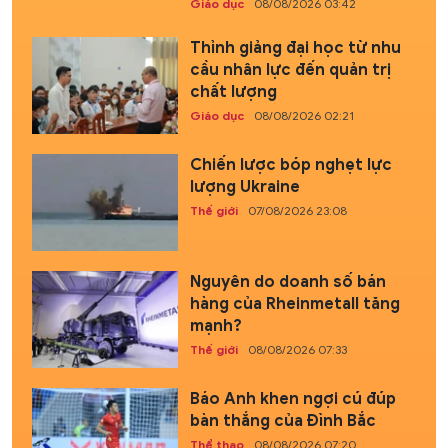
Giáo dục
08/08/2026 03:42
Thỉnh giảng đại học từ nhu
cầu nhân lực đến quản trị
chất lượng
Giáo dục
08/08/2026 02:21
Chiến lược bóp nghẹt lực
lượng Ukraine
Thế giới
07/08/2026 23:08
Nguyên do doanh số bán
hàng của Rheinmetall tăng
mạnh?
Thế giới
08/08/2026 07:33
Báo Anh khen ngợi cú đúp
bàn thắng của Đình Bắc
Thể thao
08/08/2026 07:20