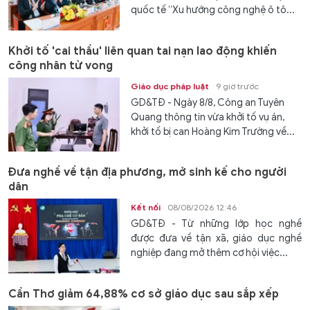
quốc tế “Xu hướng công nghệ ô tô...
Khởi tố 'cai thầu' liên quan tai nạn lao động khiến
công nhân tử vong
Giáo dục pháp luật
9 giờ trước
GD&TĐ - Ngày 8/8, Công an Tuyên
Quang thông tin vừa khởi tố vụ án,
khởi tố bị can Hoàng Kim Trường về...
Đưa nghề về tận địa phương, mở sinh kế cho người
dân
Kết nối
08/08/2026 12:46
GD&TĐ - Từ những lớp học nghề
được đưa về tận xã, giáo dục nghề
nghiệp đang mở thêm cơ hội việc...
Cần Thơ giảm 64,88% cơ sở giáo dục sau sắp xếp