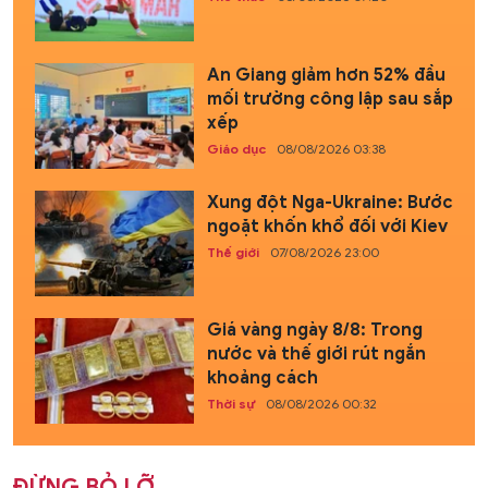
An Giang giảm hơn 52% đầu
mối trường công lập sau sắp
xếp
Giáo dục
08/08/2026 03:38
Xung đột Nga-Ukraine: Bước
ngoặt khốn khổ đối với Kiev
Thế giới
07/08/2026 23:00
Giá vàng ngày 8/8: Trong
nước và thế giới rút ngắn
khoảng cách
Thời sự
08/08/2026 00:32
ĐỪNG BỎ LỠ