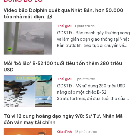
Video bão Dolphin quét qua Nhật Bản, hơn 50.000
tòa nhà mất điện
Thế giới
1 phút trước
GD&TĐ - Bão mạnh gây thương vong
và làm gián đoạn giao thông tại Nhật
Bản trước khi tiếp tục di chuyển về...
Mỗi ‘bô lão’ B-52 100 tuổi tiêu tốn thêm 280 triệu
USD
Thế giới
3 phút trước
GD&TĐ - Mỹ sử dụng 280 triệu USD
nâng cấp một chiếc B-52
Stratofortress, để đưa tuổi thọ của...
Tử vi 12 cung hoàng đạo ngày 9/8: Sư Tử, Nhân Mã
đón vận may tài chính
Gia đình
18 phút trước