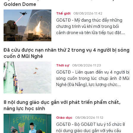
Golden Dome
Thế giới
08/08/2026 11:42
GD&TĐ - Mỹ đang thúc đẩy những
chương trình vũ khí mới trong bối
cảnh drone và tên lửa tiếp tục đặt...
Đã cứu được nạn nhân thứ 2 trong vụ 4 người bị sóng
cuốn ở Mũi Nghê
Thời sự
08/08/2026 11:23
GD&TĐ - Liên quan đến vụ 4 người bị
sóng cuốn trong lúc chụp ảnh ở Mũi
Nghê (Đà Nẵng), lực lượng chức...
8 nội dung giáo dục gắn với phát triển phẩm chất,
năng lực học sinh
Giáo dục
08/08/2026 11:12
GD&TĐ - Bộ GD&ĐT lưu ý tổ chức 8
nội dung giáo dục gắn với yêu cầu