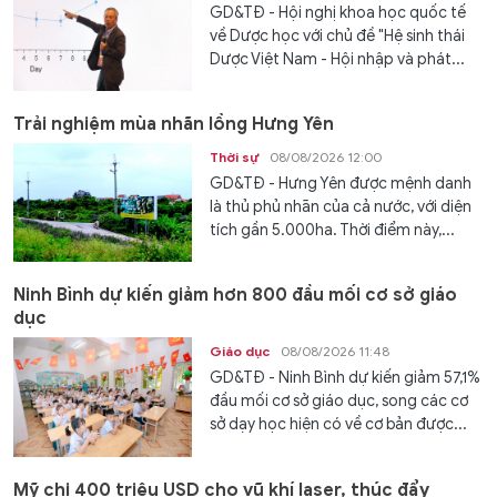
GD&TĐ - Hội nghị khoa học quốc tế
về Dược học với chủ đề "Hệ sinh thái
Dược Việt Nam - Hội nhập và phát...
Trải nghiệm mùa nhãn lồng Hưng Yên
Thời sự
08/08/2026 12:00
GD&TĐ - Hưng Yên được mệnh danh
là thủ phủ nhãn của cả nước, với diện
tích gần 5.000ha. Thời điểm này,...
Ninh Bình dự kiến giảm hơn 800 đầu mối cơ sở giáo
dục
Giáo dục
08/08/2026 11:48
GD&TĐ - Ninh Bình dự kiến giảm 57,1%
đầu mối cơ sở giáo dục, song các cơ
sở dạy học hiện có về cơ bản được...
Mỹ chi 400 triệu USD cho vũ khí laser, thúc đẩy