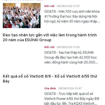
Kết nối
08/08/2026 11:07
GD&TĐ - Hơn 700 cựu sinh viên khóa
41 Trường Đại học Xây dựng Hà Nội
hội ngộ, kỷ niệm 30 năm ngày nhập...
Đào tạo nhân lực gắn với việc làm trong hành trình
20 năm của ESUHAI Group
Kết nối
08/08/2026 11:05
GD&TĐ - Sau hai thập kỷ, ESUHAI
Group đã đào tạo hơn 42.000 học
viên; đồng hành cùng hơn 20.000...
Kết quả xổ số Vietlott 8/8 - Xổ số Vietlott 6/55 thứ
Bảy
Gia đình
08/08/2026 10:47
GD&TĐ - Trực tiếp kết quả xổ số
Vietlott Power 6/55 thứ Bảy ngày 8/8
bắt đầu lúc 18h. Tra KQXS Vietlott...