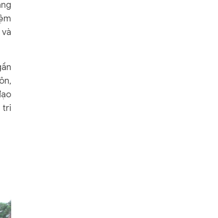
ảng
iệm
 và
gần
ôn,
đạo
tri