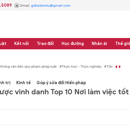
3.5089
Email:
gdtddientu@gmail.com
uật
Kết nối
Trao đổi
Học đường
Nhân ái
Thế giớ
áp luật
#Thực học - Thực nghiệp
#Tổng rà soát hệ thống văn bản quy phạm 
nh trị
Kinh tế
Góp ý sửa đổi Hiến pháp
ợc vinh danh Top 10 Nơi làm việc tốt