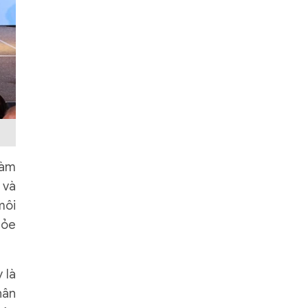
làm
 và
môi
hỏe
 là
hân