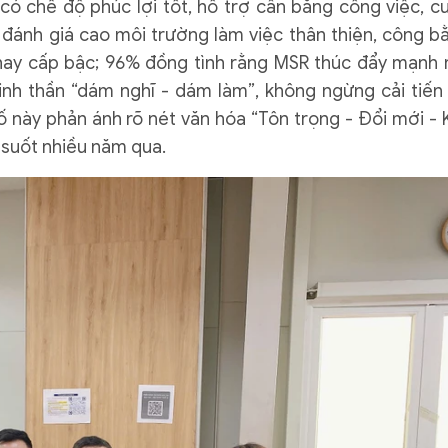
có chế độ phúc lợi tốt, hỗ trợ cân bằng công việc, c
% đánh giá cao môi trường làm việc thân thiện, công b
i hay cấp bậc; 96% đồng tình rằng MSR thúc đẩy mạnh
inh thần “dám nghĩ - dám làm”, không ngừng cải tiến
ố này phản ánh rõ nét văn hóa “Tôn trọng - Đổi mới - 
 suốt nhiều năm qua.