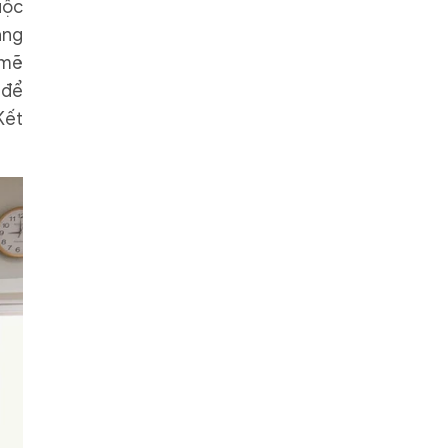
uộc
ằng
 mẽ
 để
Kết