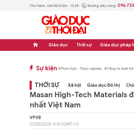
096.73
Thứ Năm, 06/08/2026 - 13:28
Đường dây nóng:
Giáo dục
Thời sự
Giáo dục pháp l
Sự kiện
p luật
#Thực học - Thực nghiệp
#Tổng rà soát hệ thống văn bản quy phạm ph
THỜI SỰ
Xã hội
Giáo dục Đô thị
Chí
Masan High-Tech Materials đư
nhất Việt Nam
VPVB
27/05/2026 11:16 (GMT+7)