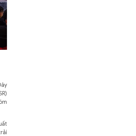
Đây
SR)
hóm
uất
rải