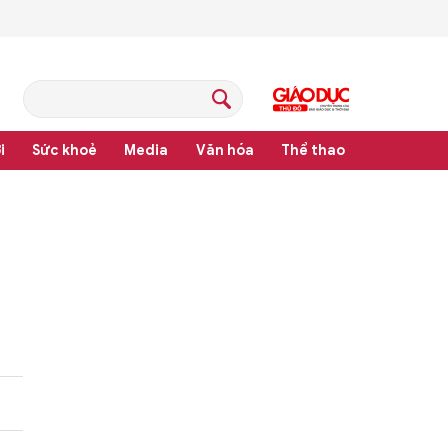
i
Sức khoẻ
Media
Văn hóa
Thể thao
pháp luật