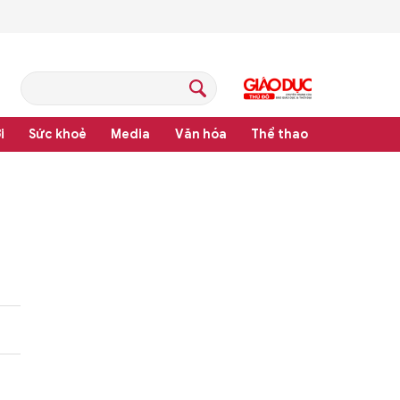
i
Sức khoẻ
Media
Văn hóa
Thể thao