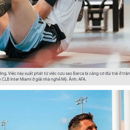
êng. Việc này xuất phát từ việc cựu sao Barca bị căng cơ đùi trái ở trận
CLB Inter Miami ở giải nhà nghề Mỹ. Ảnh: AFA.