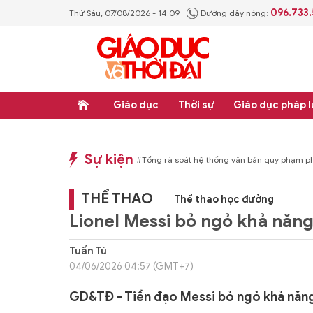
096.733
Thứ Sáu, 07/08/2026 - 14:09
Đường dây nóng:
Giáo dục
Thời sự
Giáo dục pháp l
Sự kiện
thống văn bản quy phạm pháp luật
#Thực học - Thực nghiệp
#Tổng rà soát h
THỂ THAO
Thể thao học đường
Lionel Messi bỏ ngỏ khả năn
Tuấn Tú
04/06/2026 04:57 (GMT+7)
GD&TĐ - Tiền đạo Messi bỏ ngỏ khả năng