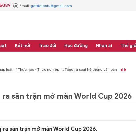
.5089
Email:
gdtddientu@gmail.com
uật
Kết nối
Trao đổi
Học đường
Nhân ái
Thế giớ
ệ thống văn bản quy phạm pháp luật
g ra sân trận mở màn World Cup 2026
 ra sân trận mở màn World Cup 2026.