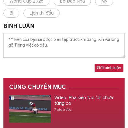
World Cup 2026
Bồ Đào Nha
Mỹ
Bỉ
Lịch thi đấu
BÌNH LUẬN
Gửi bình luận
CÙNG CHUYÊN MỤC
Video: Pha kiến tạo ‘dị’ chưa
từng có
7 giờ trước