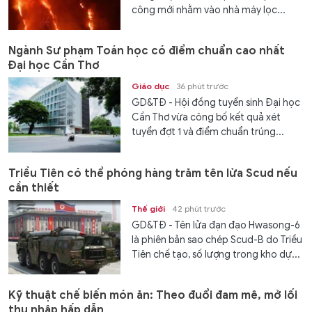
công mới nhằm vào nhà máy lọc...
Ngành Sư phạm Toán học có điểm chuẩn cao nhất
Đại học Cần Thơ
Giáo dục
36 phút trước
GD&TĐ - Hội đồng tuyển sinh Đại học
Cần Thơ vừa công bố kết quả xét
tuyển đợt 1 và điểm chuẩn trúng...
Triều Tiên có thể phóng hàng trăm tên lửa Scud nếu
cần thiết
Thế giới
42 phút trước
GD&TĐ - Tên lửa đạn đạo Hwasong-6
là phiên bản sao chép Scud-B do Triều
Tiên chế tạo, số lượng trong kho dự...
Kỹ thuật chế biến món ăn: Theo đuổi đam mê, mở lối
thu nhập hấp dẫn