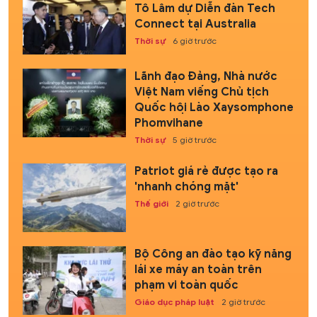
Tô Lâm dự Diễn đàn Tech
Connect tại Australia
Thời sự
6 giờ trước
Lãnh đạo Đảng, Nhà nước
Việt Nam viếng Chủ tịch
Quốc hội Lào Xaysomphone
Phomvihane
Thời sự
5 giờ trước
Patriot giá rẻ được tạo ra
'nhanh chóng mặt'
Thế giới
2 giờ trước
Bộ Công an đào tạo kỹ năng
lái xe máy an toàn trên
phạm vi toàn quốc
Giáo dục pháp luật
2 giờ trước