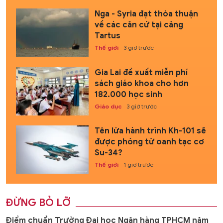
Nga - Syria đạt thỏa thuận
về các căn cứ tại cảng
Tartus
Thế giới
3 giờ trước
Gia Lai đề xuất miễn phí
sách giáo khoa cho hơn
182.000 học sinh
Giáo dục
3 giờ trước
Tên lửa hành trình Kh-101 sẽ
được phóng từ oanh tạc cơ
Su-34?
Thế giới
1 giờ trước
ĐỪNG BỎ LỠ
Điểm chuẩn Trường Đại học Ngân hàng TPHCM năm