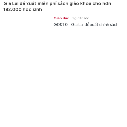
Gia Lai đề xuất miễn phí sách giáo khoa cho hơn
182.000 học sinh
Giáo dục
3 giờ trước
GD&TĐ - Gia Lai đề xuất chính sách
miễn phí sách giáo khoa cho hơn
182.000 học sinh thuộc các nhóm...
Trường ĐH Tây Đô công bố điểm chuẩn, Dược học và
nhóm ngành Luật dẫn đầu
Giáo dục
3 giờ trước
GD&TĐ - Sáng 10/8, Trường Đại học
Tây Đô công bố điểm trúng tuyển
trình độ đại học hệ chính quy năm...
Nga - Syria đạt thỏa thuận về các căn cứ tại cảng
Tartus
Thế giới
3 giờ trước
GD&TĐ - Ngày 9/8, Cơ quan Quản lý