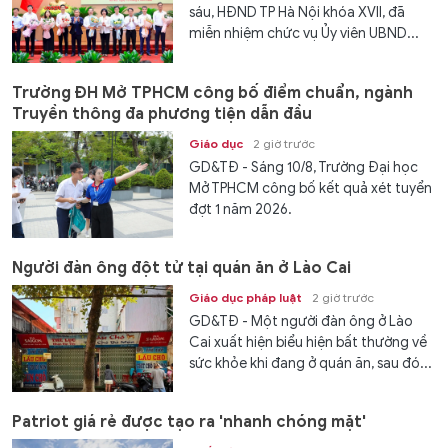
sáu, HĐND TP Hà Nội khóa XVII, đã
miễn nhiệm chức vụ Ủy viên UBND...
Trường ĐH Mở TPHCM công bố điểm chuẩn, ngành
Truyền thông đa phương tiện dẫn đầu
Giáo dục
2 giờ trước
GD&TĐ - Sáng 10/8, Trường Đại học
Mở TPHCM công bố kết quả xét tuyển
đợt 1 năm 2026.
Người đàn ông đột tử tại quán ăn ở Lào Cai
Giáo dục pháp luật
2 giờ trước
GD&TĐ - Một người đàn ông ở Lào
Cai xuất hiện biểu hiện bất thường về
sức khỏe khi đang ở quán ăn, sau đó...
Patriot giá rẻ được tạo ra 'nhanh chóng mặt'