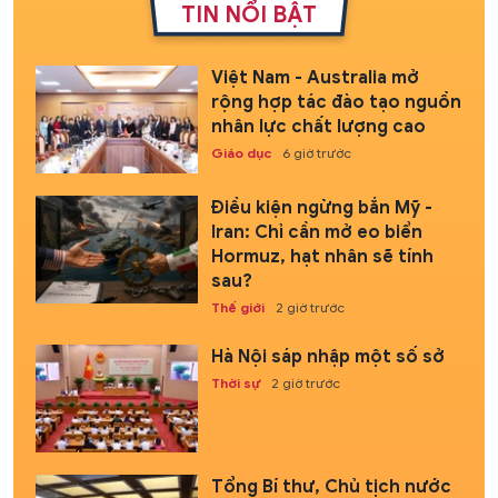
TIN NỔI BẬT
Việt Nam - Australia mở
rộng hợp tác đào tạo nguồn
nhân lực chất lượng cao
Giáo dục
6 giờ trước
Điều kiện ngừng bắn Mỹ -
Iran: Chỉ cần mở eo biển
Hormuz, hạt nhân sẽ tính
sau?
Thế giới
2 giờ trước
Hà Nội sáp nhập một số sở
Thời sự
2 giờ trước
Tổng Bí thư, Chủ tịch nước