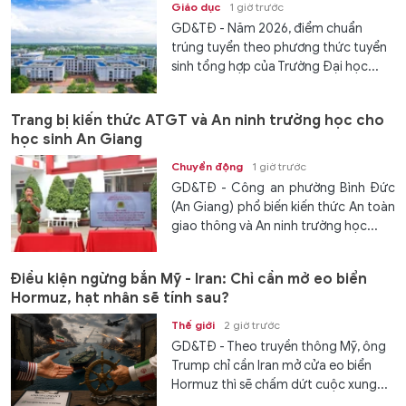
Giáo dục
1 giờ trước
GD&TĐ - Năm 2026, điểm chuẩn
trúng tuyển theo phương thức tuyển
sinh tổng hợp của Trường Đại học...
Trang bị kiến thức ATGT và An ninh trường học cho
học sinh An Giang
Chuyển động
1 giờ trước
GD&TĐ - Công an phường Bình Đức
(An Giang) phổ biến kiến thức An toàn
giao thông và An ninh trường học...
Điều kiện ngừng bắn Mỹ - Iran: Chỉ cần mở eo biển
Hormuz, hạt nhân sẽ tính sau?
Thế giới
2 giờ trước
GD&TĐ - Theo truyền thông Mỹ, ông
Trump chỉ cần Iran mở cửa eo biển
Hormuz thì sẽ chấm dứt cuộc xung...