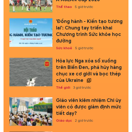
Thể thao
5 giờ trước
'Đồng hành - Kiến tạo tương
lai': Chung tay triển khai
Chương trình Sức khỏe học
đường
Sức khoẻ
5 giờ trước
Hỏa lực Nga xóa sổ xuồng
trên Biển Đen, phá hủy hàng
chục xe cơ giới và bọc thép
của Ukraine
Thế giới
3 giờ trước
Giáo viên kiêm nhiệm Chi ủy
viên có được giảm định mức
tiết dạy?
Giáo dục
2 giờ trước