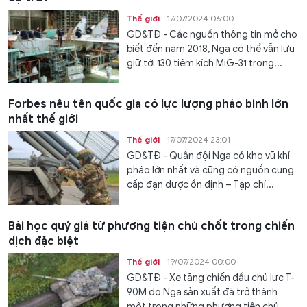
Thế giới
17/07/2024 06:00
GD&TĐ - Các nguồn thông tin mở cho
biết đến năm 2018, Nga có thể vẫn lưu
giữ tới 130 tiêm kích MiG-31 trong...
Forbes nêu tên quốc gia có lực lượng pháo binh lớn
nhất thế giới
Thế giới
17/07/2024 23:01
GD&TĐ - Quân đội Nga có kho vũ khí
pháo lớn nhất và cũng có nguồn cung
cấp đạn dược ổn định – Tạp chí...
Bài học quý giá từ phương tiện chủ chốt trong chiến
dịch đặc biệt
Thế giới
19/07/2024 00:00
GD&TĐ - Xe tăng chiến đấu chủ lực T-
90M do Nga sản xuất đã trở thành
một trong những phương tiện chủ...