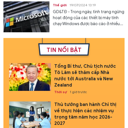
Thế giới
19/07/2024 13:19
GD&TĐ - Trong ngày, tình trạng ngừng
hoạt động của các thiết bị máy tính
chạy Windows được báo cáo ở nhiều...
TIN NỔI BẬT
Tổng Bí thư, Chủ tịch nước
Tô Lâm sẽ thăm cấp Nhà
nước tới Australia và New
Zealand
Thời sự
1 giờ trước
Thủ tướng ban hành Chỉ thị
về thực hiện các nhiệm vụ
trọng tâm năm học 2026-
2027