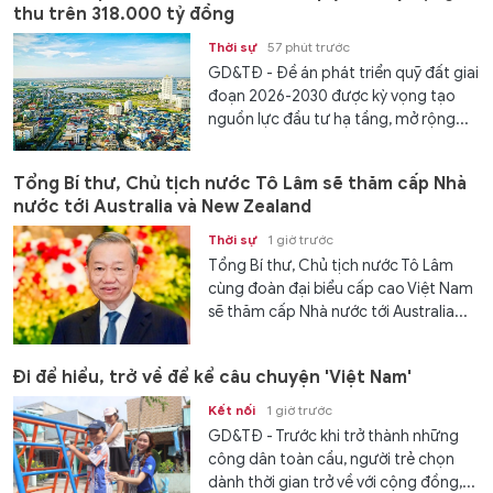
thu trên 318.000 tỷ đồng
Thời sự
57 phút trước
GD&TĐ - Đề án phát triển quỹ đất giai
đoạn 2026-2030 được kỳ vọng tạo
nguồn lực đầu tư hạ tầng, mở rộng...
Tổng Bí thư, Chủ tịch nước Tô Lâm sẽ thăm cấp Nhà
nước tới Australia và New Zealand
Thời sự
1 giờ trước
Tổng Bí thư, Chủ tịch nước Tô Lâm
cùng đoàn đại biểu cấp cao Việt Nam
sẽ thăm cấp Nhà nước tới Australia...
Đi để hiểu, trở về để kể câu chuyện 'Việt Nam'
Kết nối
1 giờ trước
GD&TĐ - Trước khi trở thành những
công dân toàn cầu, người trẻ chọn
dành thời gian trở về với cộng đồng,...