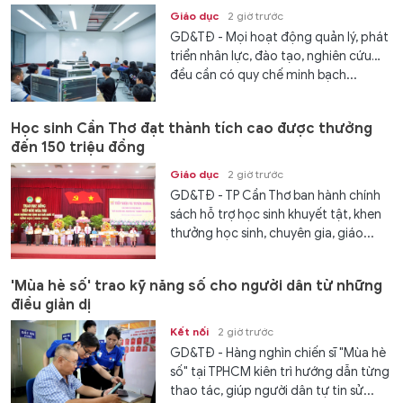
Giáo dục
2 giờ trước
GD&TĐ - Mọi hoạt động quản lý, phát
triển nhân lực, đào tạo, nghiên cứu…
đều cần có quy chế minh bạch...
Học sinh Cần Thơ đạt thành tích cao được thưởng
đến 150 triệu đồng
Giáo dục
2 giờ trước
GD&TĐ - TP Cần Thơ ban hành chính
sách hỗ trợ học sinh khuyết tật, khen
thưởng học sinh, chuyên gia, giáo...
'Mùa hè số' trao kỹ năng số cho người dân từ những
điều giản dị
Kết nối
2 giờ trước
GD&TĐ - Hàng nghìn chiến sĩ "Mùa hè
số" tại TPHCM kiên trì hướng dẫn từng
thao tác, giúp người dân tự tin sử...