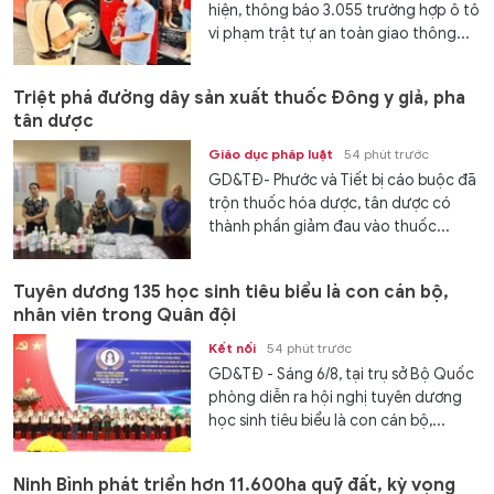
hiện, thông báo 3.055 trường hợp ô tô
vi phạm trật tự an toàn giao thông...
Triệt phá đường dây sản xuất thuốc Đông y giả, pha
tân dược
Giáo dục pháp luật
54 phút trước
GD&TĐ- Phước và Tiết bị cáo buộc đã
trộn thuốc hóa dược, tân dược có
thành phần giảm đau vào thuốc...
Tuyên dương 135 học sinh tiêu biểu là con cán bộ,
nhân viên trong Quân đội
Kết nối
54 phút trước
GD&TĐ - Sáng 6/8, tại trụ sở Bộ Quốc
phòng diễn ra hội nghị tuyên dương
học sinh tiêu biểu là con cán bộ,...
Ninh Bình phát triển hơn 11.600ha quỹ đất, kỳ vọng