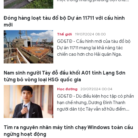
Đóng hàng loạt tàu đổ bộ Dự án 11711 với cấu hình
mới
Thế giới
19/07/2024 08:00
GD&TĐ - Cấu hình mới của tàu đổ bộ
Dự án 11711 mang lại khả năng tác
chiến cao hơn cho Hải quân Nga.
Nam sinh người Tày đỗ đầu khối A01 tỉnh Lạng Sơn
từng bỏ vòng loại HSG quốc gia
Học đường
20/07/2024 00:04
GD&TĐ - Dù điều kiện học tập có phần
hạn chế nhưng, Dương Đình Thanh
người dân tộc Tày vẫn sở hữu điểm...
Tìm ra nguyên nhân máy tính chạy Windows toàn cầu
ngừng hoạt động