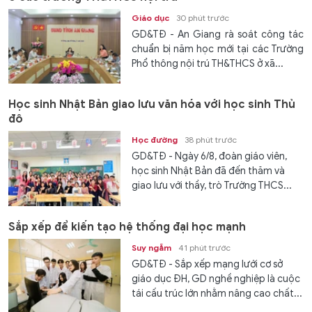
Giáo dục
30 phút trước
GD&TĐ - An Giang rà soát công tác
chuẩn bị năm học mới tại các Trường
Phổ thông nội trú TH&THCS ở xã...
Học sinh Nhật Bản giao lưu văn hóa với học sinh Thủ
đô
Học đường
38 phút trước
GD&TĐ - Ngày 6/8, đoàn giáo viên,
học sinh Nhật Bản đã đến thăm và
giao lưu với thầy, trò Trường THCS...
Sắp xếp để kiến tạo hệ thống đại học mạnh
Suy ngẫm
41 phút trước
GD&TĐ - Sắp xếp mạng lưới cơ sở
giáo dục ĐH, GD nghề nghiệp là cuộc
tái cấu trúc lớn nhằm nâng cao chất...