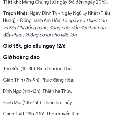
Tiết khí:
Mang Chủng (từ ngày 5/6 đến ngày 20/6).
Trạch Nhật:
Ngày Đinh Tỵ - Ngày Ngũ Ly Nhật (Tiểu
Hung) - Đồng hành Âm Hỏa:
Là ngày có Thiên Can
và Địa Chi đồng hành, đồng cực, dẫn đến bất hòa,
đẩy nhau , không có lợi cho việc lớn.
Giờ tốt, giờ xấu ngày 12/6
Giờ hoàng đạo
Tân Sửu (1h-3h): Bích thượng Thổ.
Giáp Thìn (7h-9h): Phúc đăng Hỏa.
Bính Ngọ (11h-13h): Thiên hà Thủy.
Đinh Mùi (13h-15h): Thiên hà Thủy.
Canh Tuất (19h-21h): Thoa xuyến Kim.