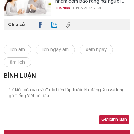
nhằm đảm bảo rằng hai người...
Gia đình
01/06/2026 23:30
Chia sẻ
lịch âm
lịch ngày âm
xem ngày
âm lịch
BÌNH LUẬN
Gửi bình luận