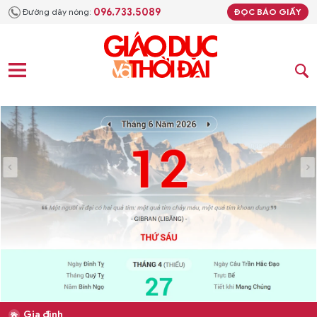
096.733.5089
Đường dây nóng:
ĐỌC BÁO GIẤY
Gia đình