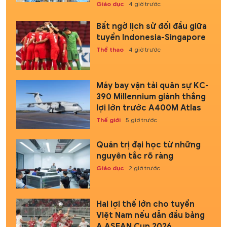
Giáo dục
4 giờ trước
Bất ngờ lịch sử đối đầu giữa
tuyển Indonesia-Singapore
Thể thao
4 giờ trước
Máy bay vận tải quân sự KC-
390 Millennium giành thắng
lợi lớn trước A400M Atlas
Thế giới
5 giờ trước
Quản trị đại học từ những
nguyên tắc rõ ràng
Giáo dục
2 giờ trước
Hai lợi thế lớn cho tuyển
Việt Nam nếu dẫn đầu bảng
A ASEAN Cup 2026