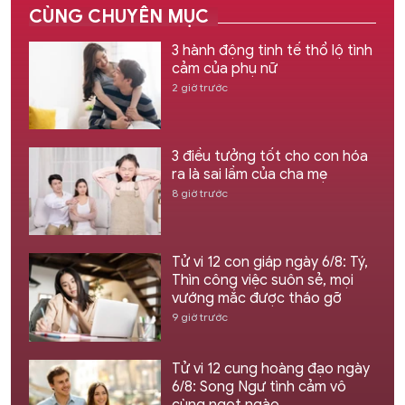
CÙNG CHUYÊN MỤC
3 hành động tinh tế thổ lộ tình
cảm của phụ nữ
2 giờ trước
3 điều tưởng tốt cho con hóa
ra là sai lầm của cha mẹ
8 giờ trước
Tử vi 12 con giáp ngày 6/8: Tý,
Thìn công việc suôn sẻ, mọi
vướng mắc được tháo gỡ
9 giờ trước
Tử vi 12 cung hoàng đạo ngày
6/8: Song Ngư tình cảm vô
cùng ngọt ngào