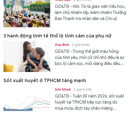
GD&TĐ - Hỏi: Tôi là giáo viên tiểu học,
làm chủ nhiệm lớp, kiêm nhiệm Trưởng
Ban Thanh tra nhân dân và Chi uỷ
viên. Xin hỏi, số tiết tối đa tôi được
giảm theo định...
3 hành động tinh tế thổ lộ tình cảm của phụ nữ
Gia đình
2 giờ trước
GD&TĐ - Trong thế giới màu hồng
của tình yêu, mỗi cử chỉ nhỏ đều là sự
bộc lộ cảm xúc, mỗi dáng điệu đều...
Sốt xuất huyết ở TPHCM tăng mạnh
Sức khoẻ
2 giờ trước
GD&TĐ - Tuần 30 năm 2026, sốt xuất
huyết tại TPHCM tiếp tục tăng do
mùa mưa, dịch tay chân miệng...
Tuyển Indonesia nguy cơ bị loại sớm khỏi ASEAN Cup