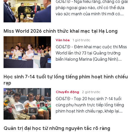
GD&TĐ - Nga hiểu rằng, chẳng có giải
pháp ngoại giao nào, chỉ có thể dựa
vào sức mạnh của mình thì mới có...
Miss World 2026 chính thức khai mạc tại Hạ Long
Văn hóa
1 giờ trước
GD&TĐ - Đêm khai mạc cuộc thi Miss
World lần thứ 73 tại Quảng trường
biển Halong Marina (Quảng Ninh)...
Học sinh 7-14 tuổi tự lồng tiếng phim hoạt hình chiếu
rạp
Chuyển động
2 giờ trước
GD&TĐ - Top 20 học sinh 7-14 tuổi
cùng phụ huynh trực tiếp lồng tiếng
phim hoạt hình chiếu rạp, khép lại...
Quản trị đại học từ những nguyên tắc rõ ràng