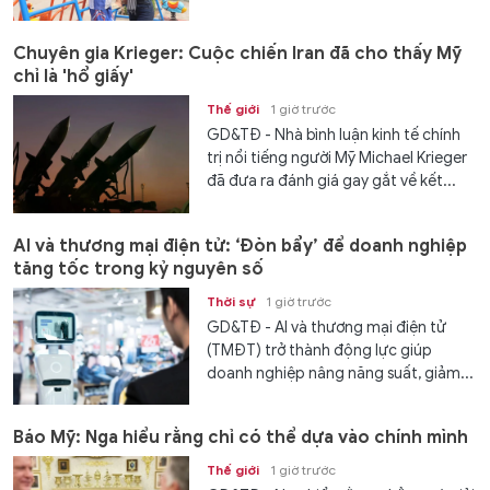
Chuyên gia Krieger: Cuộc chiến Iran đã cho thấy Mỹ
chỉ là 'hổ giấy'
Thế giới
1 giờ trước
GD&TĐ - Nhà bình luận kinh tế chính
trị nổi tiếng người Mỹ Michael Krieger
đã đưa ra đánh giá gay gắt về kết...
AI và thương mại điện tử: ‘Đòn bẩy’ để doanh nghiệp
tăng tốc trong kỷ nguyên số
Thời sự
1 giờ trước
GD&TĐ - AI và thương mại điện tử
(TMĐT) trở thành động lực giúp
doanh nghiệp nâng năng suất, giảm...
Báo Mỹ: Nga hiểu rằng chỉ có thể dựa vào chính mình
Thế giới
1 giờ trước