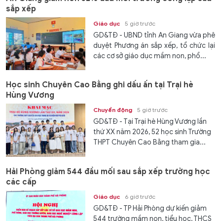
sắp xếp
Giáo dục
5 giờ trước
GD&TĐ - UBND tỉnh An Giang vừa phê
duyệt Phương án sắp xếp, tổ chức lại
các cơ sở giáo dục mầm non, phổ...
Học sinh Chuyên Cao Bằng ghi dấu ấn tại Trại hè
Hùng Vương
Chuyển động
5 giờ trước
GD&TĐ - Tại Trại hè Hùng Vương lần
thứ XX năm 2026, 52 học sinh Trường
THPT Chuyên Cao Bằng tham gia...
Hải Phòng giảm 544 đầu mối sau sắp xếp trường học
các cấp
Giáo dục
6 giờ trước
GD&TĐ - TP Hải Phòng dự kiến giảm
544 trường mầm non, tiểu học, THCS