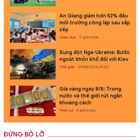
An Giang giảm hơn 52% đầu
mối trường công lập sau sắp
xếp
Giáo dục
5 giờ trước
Xung đột Nga-Ukraine: Bước
ngoặt khốn khổ đối với Kiev
Thế giới
07/08/2026 23:00
Giá vàng ngày 8/8: Trong
nước và thế giới rút ngắn
khoảng cách
Thời sự
9 giờ trước
ĐỪNG BỎ LỠ