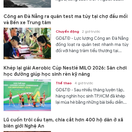
Công an Đà Nẵng ra quân test ma túy tại chợ đầu mối
và Bến xe Trung tâm
Chuyển động
2 giờ trước
GD&TĐ - Lực lượng Công an Đà Nẵng
đồng loạt ra quân test nhanh ma túy
đối với hàng trăm tiểu thương tại...
Khép lại giải Aerobic Cúp Nestlé MILO 2026: Sân chơi
học đường giúp học sinh rèn kỹ năng
Thể thao
4 giờ trước
GD&TĐ - Sau nhiều tháng luyện tập,
hàng nghìn học sinh TP.HCM đã khép
lại mùa hè bằng những bài biểu diễn...
Lũ cuốn trôi cầu tạm, chia cắt hơn 400 hộ dân ở xã
biên giới Nghệ An