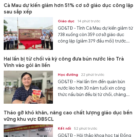
Cà Mau dự kiến giảm hơn 51% cơ sở giáo dục công lập
sau sắp xếp
Giáo dục
14 phút trước
GD&TĐ - Tỉnh Cà Mau dự kiến giảm từ
738 xuống còn 359 cơ sở giáo dục
công lập (giảm 379 đầu mối) trước...
Hai lần bị từ chối và kỳ công đưa bún nước lèo Trà
Vinh vào gói ăn liền
Học đường
22 phút trước
GD&TĐ - Hai lần tìm đến quán bún
nước lèo hơn 30 năm tuổi xin công
thức nấu bún đều bị từ chối, chàng...
Tháo gỡ khó khăn, nâng cao chất lượng giáo dục bền
vững khu vực ĐBSCL
Kết nối
52 phút trước
GD&TĐ - Hội thảo khoa học tại Đồng