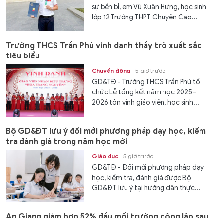
sự bền bỉ, em Vũ Xuân Hưng, học sinh
lớp 12 Trường THPT Chuyên Cao...
Trường THCS Trần Phú vinh danh thầy trò xuất sắc
tiêu biểu
Chuyển động
5 giờ trước
GD&TĐ - Trường THCS Trần Phú tổ
chức Lễ tổng kết năm học 2025–
2026 tôn vinh giáo viên, học sinh...
Bộ GD&ĐT lưu ý đổi mới phương pháp dạy học, kiểm
tra đánh giá trong năm học mới
Giáo dục
5 giờ trước
GD&TĐ - Đổi mới phương pháp dạy
học, kiểm tra, đánh giá được Bộ
GD&ĐT lưu ý tại hướng dẫn thực...
An Giang giảm hơn 52% đầu mối trường công lập sau