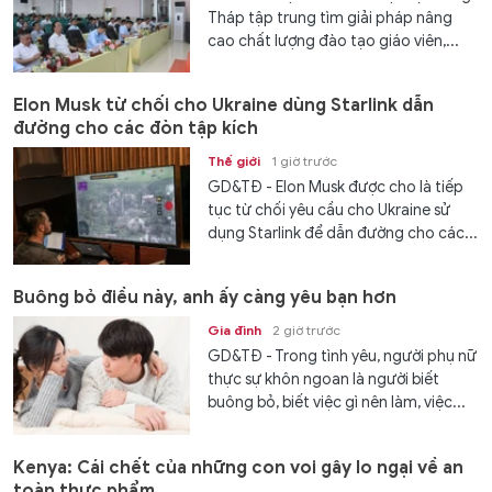
Tháp tập trung tìm giải pháp nâng
cao chất lượng đào tạo giáo viên,...
Elon Musk từ chối cho Ukraine dùng Starlink dẫn
đường cho các đòn tập kích
Thế giới
1 giờ trước
GD&TĐ - Elon Musk được cho là tiếp
tục từ chối yêu cầu cho Ukraine sử
dụng Starlink để dẫn đường cho các...
Buông bỏ điều này, anh ấy càng yêu bạn hơn
Gia đình
2 giờ trước
GD&TĐ - Trong tình yêu, người phụ nữ
thực sự khôn ngoan là người biết
buông bỏ, biết việc gì nên làm, việc...
Kenya: Cái chết của những con voi gây lo ngại về an
toàn thực phẩm