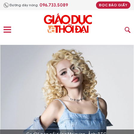
096.733.5089
Đường dây nóng:
ĐỌC BÁO GIẤY