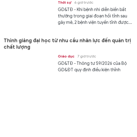
Thời sự
6 giờ trước
GD&TĐ - Khi bệnh nhi diễn biến bất
thường trong giai đoạn hồi tỉnh sau
gây mê, 2 bệnh viện tuyến tỉnh được...
Thỉnh giảng đại học từ nhu cầu nhân lực đến quản trị
chất lượng
Giáo dục
7 giờ trước
GD&TĐ - Thông tư 59/2026 của Bộ
GD&ĐT quy định điều kiện thỉnh
giảng, định mức giờ giảng, hình thức...
Thăm dò tiết lộ ông Zelensky sẽ thua trong cuộc bầu
cử tổng thống
Thế giới
7 giờ trước
GD&TĐ - Theo một cuộc khảo sát
mới đây, nhà lãnh đạo Vladimir
Zelensky sẽ thất bại thảm hại nếu
cuộc bầu...