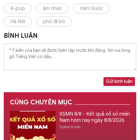
K-pop
âm nhạc
Hàn Quốc
Hà Nội
phố đi bộ
BÌNH LUẬN
Gửi bình luận
CÙNG CHUYÊN MỤC
XSMN 8/8 - Kết quả xổ số miền
Nam hôm nay ngày 8/8/2026
3 phút trước