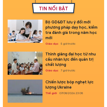
TIN NỔI BẬT
Bộ GD&ĐT lưu ý đổi mới
phương pháp dạy học, kiểm
tra đánh giá trong năm học
mới
Giáo dục
5 giờ trước
Thỉnh giảng đại học từ nhu
cầu nhân lực đến quản trị
chất lượng
Giáo dục
7 giờ trước
Chiến lược bóp nghẹt lực
lượng Ukraine
Thế giới
07/08/2026 23:08