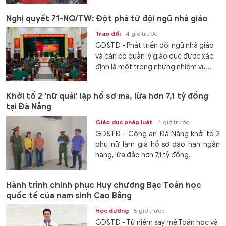
Nghị quyết 71-NQ/TW: Đột phá từ đội ngũ nhà giáo
Trao đổi
4 giờ trước
GD&TĐ - Phát triển đội ngũ nhà giáo
và cán bộ quản lý giáo dục được xác
định là một trong những nhiệm vụ...
Khởi tố 2 'nữ quái' lập hồ sơ ma, lừa hơn 7,1 tỷ đồng
tại Đà Nẵng
Giáo dục pháp luật
4 giờ trước
GD&TĐ - Công an Đà Nẵng khởi tố 2
phụ nữ làm giả hồ sơ đáo hạn ngân
hàng, lừa đảo hơn 7,1 tỷ đồng.
Hành trình chinh phục Huy chương Bạc Toán học
quốc tế của nam sinh Cao Bằng
Học đường
5 giờ trước
GD&TĐ - Từ niềm say mê Toán học và