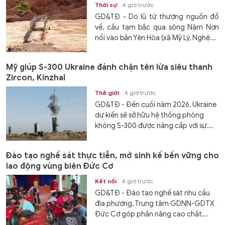
Thời sự
4 giờ trước
GD&TĐ - Do lũ từ thượng nguồn đổ
về, cầu tạm bắc qua sông Nậm Nơn
nối vào bản Yên Hòa (xã Mỹ Lý, Nghệ...
Mỹ giúp S-300 Ukraine đánh chặn tên lửa siêu thanh
Zircon, Kinzhal
Thế giới
4 giờ trước
GD&TĐ - Đến cuối năm 2026, Ukraine
dự kiến ​​sẽ sở hữu hệ thống phòng
không S-300 được nâng cấp với sự...
Đào tạo nghề sát thực tiễn, mở sinh kế bền vững cho
lao động vùng biên Đức Cơ
Kết nối
4 giờ trước
GD&TĐ - Đào tạo nghề sát nhu cầu
địa phương, Trung tâm GDNN-GDTX
Đức Cơ góp phần nâng cao chất...