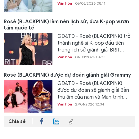
Văn hóa
06/03/2026 08:11
Rosé (BLACKPINK) làm nên lịch sử, đưa K-pop vươn
tầm quốc tế
GD&TĐ - Rosé (BLACKPINK) trở
thành nghệ sĩ K-pop đầu tiên
trong lịch sử giành giải BRIT...
Văn hóa
01/03/2026 04:13
Rosé (BLACKPINK) được dự đoán giành giải Grammy
GD&TĐ - Rosé (BLACKPINK)
được dự đoán sẽ giành giải Bản
thu âm của năm và Màn trình...
Văn hóa
27/01/2026 12:34
Chia sẻ