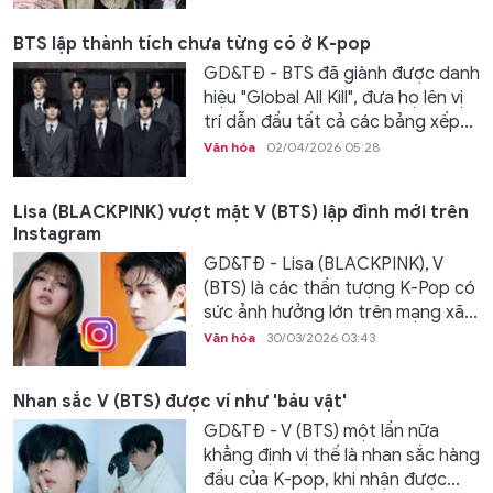
BTS lập thành tích chưa từng có ở K-pop
GD&TĐ - BTS đã giành được danh
hiệu "Global All Kill", đưa họ lên vị
trí dẫn đầu tất cả các bảng xếp...
Văn hóa
02/04/2026 05:28
Lisa (BLACKPINK) vượt mặt V (BTS) lập đỉnh mới trên
Instagram
GD&TĐ - Lisa (BLACKPINK), V
(BTS) là các thần tượng K-Pop có
sức ảnh hưởng lớn trên mạng xã...
Văn hóa
30/03/2026 03:43
Nhan sắc V (BTS) được ví như 'báu vật'
GD&TĐ - V (BTS) một lần nữa
khẳng định vị thế là nhan sắc hàng
đầu của K-pop, khi nhận được...