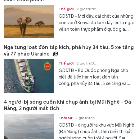
Thế giới
2 giờ trước
GD&TĐ - Mới đây, cái chết của những
con voi ở Kenya đã làm dấy lên lo ngại
về an toàn thực phẩm ở quốc gia...
Nga tung loạt đòn tập kích, phá hủy 34 tàu, 5 xe tăng
và 77 pháo Ukraine
Thế giới
2 giờ trước
GD&TĐ - Bộ Quốc phòng Nga cho
biết đã tiến hành loạt đòn tấn
công, phá hủy 34 tàu, 5 xe tăng và...
4 người bị sóng cuốn khi chụp ảnh tại Mũi Nghê - Đà
Nẵng, 3 người mất tích
Thời sự
2 giờ trước
GD&TĐ - 6 người ra khu vực Mũi Nghê
(Đà Nẵng) chụp ảnh, tắm biển thì bất
ngờ bị sóng cuốn trôi 4 người. Sau...