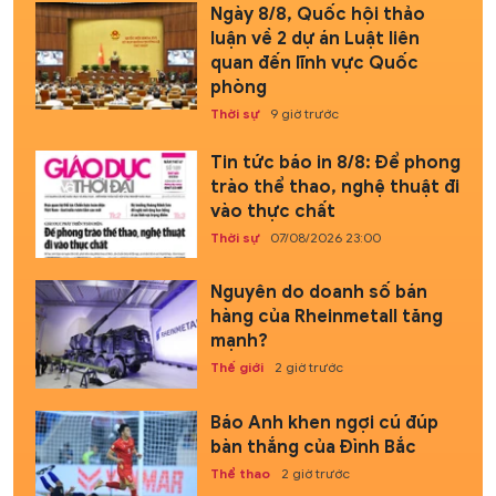
Ngày 8/8, Quốc hội thảo
luận về 2 dự án Luật liên
quan đến lĩnh vực Quốc
phòng
Thời sự
9 giờ trước
Tin tức báo in 8/8: Để phong
trào thể thao, nghệ thuật đi
vào thực chất
Thời sự
07/08/2026 23:00
Nguyên do doanh số bán
hàng của Rheinmetall tăng
mạnh?
Thế giới
2 giờ trước
Báo Anh khen ngợi cú đúp
bàn thắng của Đình Bắc
Thể thao
2 giờ trước