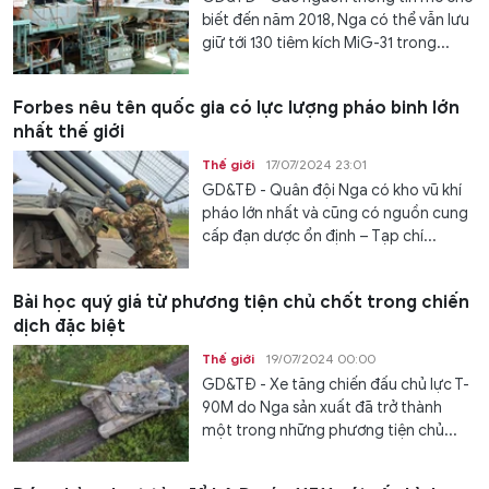
biết đến năm 2018, Nga có thể vẫn lưu
giữ tới 130 tiêm kích MiG-31 trong...
Forbes nêu tên quốc gia có lực lượng pháo binh lớn
nhất thế giới
Thế giới
17/07/2024 23:01
GD&TĐ - Quân đội Nga có kho vũ khí
pháo lớn nhất và cũng có nguồn cung
cấp đạn dược ổn định – Tạp chí...
Bài học quý giá từ phương tiện chủ chốt trong chiến
dịch đặc biệt
Thế giới
19/07/2024 00:00
GD&TĐ - Xe tăng chiến đấu chủ lực T-
90M do Nga sản xuất đã trở thành
một trong những phương tiện chủ...