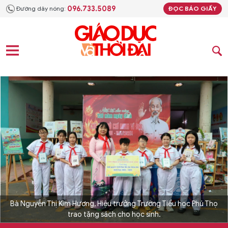
096.733.5089
Đường dây nóng:
ĐỌC BÁO GIẤY
Bà Nguyễn Thị Kim Hương, Hiệu trưởng Trường Tiểu học Phú Thọ
trao tặng sách cho học sinh.