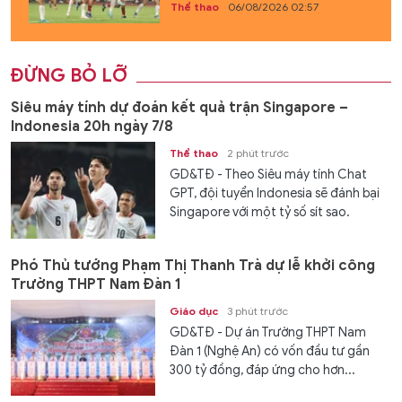
Thể thao
06/08/2026 02:57
ĐỪNG BỎ LỠ
Siêu máy tính dự đoán kết quả trận Singapore –
Indonesia 20h ngày 7/8
Thể thao
2 phút trước
GD&TĐ - Theo Siêu máy tính Chat
GPT, đội tuyển Indonesia sẽ đánh bại
Singapore với một tỷ số sít sao.
Phó Thủ tướng Phạm Thị Thanh Trà dự lễ khởi công
Trường THPT Nam Đàn 1
Giáo dục
3 phút trước
GD&TĐ - Dự án Trường THPT Nam
Đàn 1 (Nghệ An) có vốn đầu tư gần
300 tỷ đồng, đáp ứng cho hơn...