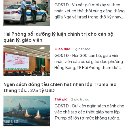
GD&TĐ - Vụ bắt giữ mới xảy ra theo
nhận xét có thể thổi bùng căng thẳng
giữa Nga và Israel trong thời kỳ nhạy...
Hải Phòng bồi dưỡng lý luận chính trị cho cán bộ
quản lý, giáo viên
Giáo dục
1 giờ trước
GD&TĐ - Hơn 300 cán bộ, giáo viên,
nhân viên các cơ sở giáo dục phường
Hồng Bàng, TP Hải Phòng tham dự...
Ngân sách đóng tàu chiến hạt nhân lớp Trump leo
thang tới... 275 tỷ USD
Thế giới
2 giờ trước
GD&TĐ - Dự kiến ngân sách dành cho
việc chế tạo các thiết giáp hạm lớp
Trump đã lớn tới mức không tưởng.