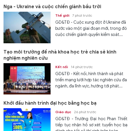
Nga - Ukraine và cuộc chiến giành bầu trời
Thế giới
7 phút trước
GD&TĐ - Cuộc xung đột ở Ukraine đã
bước vào một giai đoạn mới, trong đó
cuộc chiến giành quyền kiểm soát...
Tạo môi trường để nhà khoa học trẻ chia sẻ kinh
nghiệm nghiên cứu
Kết nối
14 phút trước
GD&TĐ - Kết nối, hình thành và phát
triển mạng lưới hợp tác nghiên cứu đa
ngành, đa lĩnh vực, hướng tới phát...
Khởi đầu hành trình đại học bằng học bạ
Giáo dục
26 phút trước
GD&TĐ - Trường Đại học Phan Thiết
tiếp tục nhận hồ sơ xét tuyển học bạ