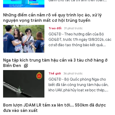
dành cho tất cả thí sinh trên toàn...
Những điểm cần nắm rõ về quy trình lọc ảo, xử lý
nguyện vọng tránh mất cơ hội trúng tuyển
Trao đổi
31 phút trước
GD&TĐ - Theo hướng dẫn của Bộ
GD&ĐT, trước 17h ngày 13/8/2026, các
cơ sở đào tạo thông báo kết quả...
Nga tập kích trung tâm hậu cần và 3 tàu chở hàng ở
Biển Đen
Thế giới
36 phút trước
GD&TĐ - Bộ Quốc phòng Nga cho
biết đã tấn công trung tâm hậu cần,
kho UAV, phá hủy loạt xe bọc thép,...
Bom lượn JDAM LR tầm xa lên tới... 550km đã được
đưa vào sản xuất