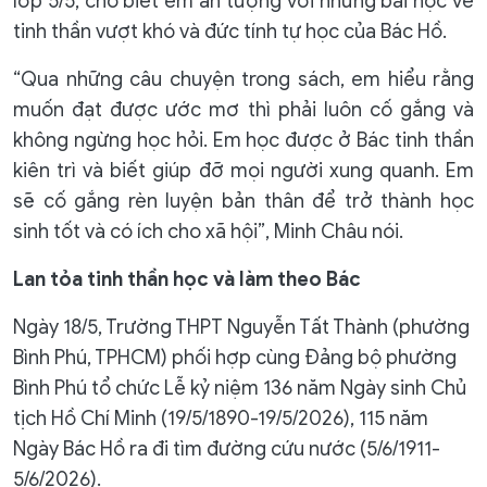
lớp 5/5, cho biết em ấn tượng với những bài học về
tinh thần vượt khó và đức tính tự học của Bác Hồ.
“Qua những câu chuyện trong sách, em hiểu rằng
muốn đạt được ước mơ thì phải luôn cố gắng và
không ngừng học hỏi. Em học được ở Bác tinh thần
kiên trì và biết giúp đỡ mọi người xung quanh. Em
sẽ cố gắng rèn luyện bản thân để trở thành học
sinh tốt và có ích cho xã hội”, Minh Châu nói.
Lan tỏa tinh thần học và làm theo Bác
Ngày 18/5, Trường THPT Nguyễn Tất Thành (phường
Bình Phú, TPHCM) phối hợp cùng Đảng bộ phường
Bình Phú tổ chức Lễ kỷ niệm 136 năm Ngày sinh Chủ
tịch Hồ Chí Minh (19/5/1890-19/5/2026), 115 năm
Ngày Bác Hồ ra đi tìm đường cứu nước (5/6/1911-
5/6/2026).