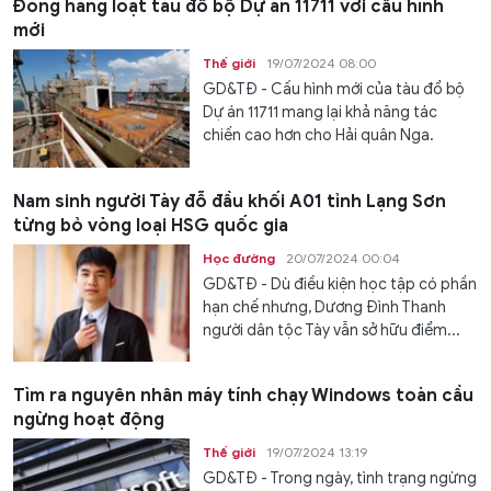
Đóng hàng loạt tàu đổ bộ Dự án 11711 với cấu hình
mới
Thế giới
19/07/2024 08:00
GD&TĐ - Cấu hình mới của tàu đổ bộ
Dự án 11711 mang lại khả năng tác
chiến cao hơn cho Hải quân Nga.
Nam sinh người Tày đỗ đầu khối A01 tỉnh Lạng Sơn
từng bỏ vòng loại HSG quốc gia
Học đường
20/07/2024 00:04
GD&TĐ - Dù điều kiện học tập có phần
hạn chế nhưng, Dương Đình Thanh
người dân tộc Tày vẫn sở hữu điểm...
Tìm ra nguyên nhân máy tính chạy Windows toàn cầu
ngừng hoạt động
Thế giới
19/07/2024 13:19
GD&TĐ - Trong ngày, tình trạng ngừng