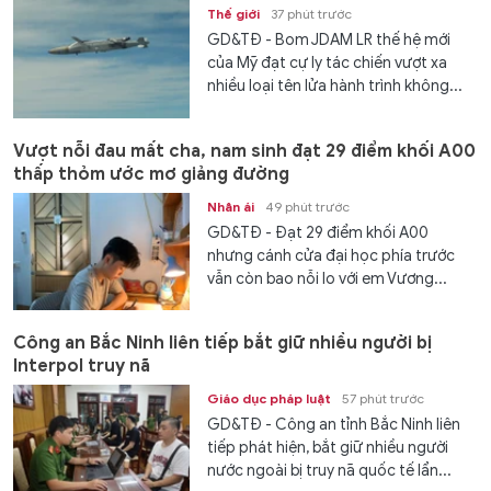
Thế giới
37 phút trước
GD&TĐ - Bom JDAM LR thế hệ mới
của Mỹ đạt cự ly tác chiến vượt xa
nhiều loại tên lửa hành trình không...
Vượt nỗi đau mất cha, nam sinh đạt 29 điểm khối A00
thấp thỏm ước mơ giảng đường
Nhân ái
49 phút trước
GD&TĐ - Đạt 29 điểm khối A00
nhưng cánh cửa đại học phía trước
vẫn còn bao nỗi lo với em Vương...
Công an Bắc Ninh liên tiếp bắt giữ nhiều người bị
Interpol truy nã
Giáo dục pháp luật
57 phút trước
GD&TĐ - Công an tỉnh Bắc Ninh liên
tiếp phát hiện, bắt giữ nhiều người
nước ngoài bị truy nã quốc tế lẩn...