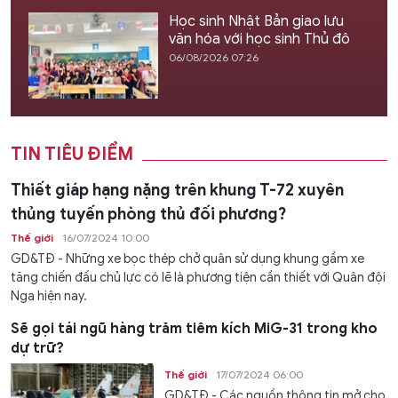
Học sinh Nhật Bản giao lưu
văn hóa với học sinh Thủ đô
06/08/2026 07:26
TIN TIÊU ĐIỂM
Thiết giáp hạng nặng trên khung T-72 xuyên
thủng tuyến phòng thủ đối phương?
Thế giới
16/07/2024 10:00
GD&TĐ - Những xe bọc thép chở quân sử dụng khung gầm xe
tăng chiến đấu chủ lực có lẽ là phương tiện cần thiết với Quân đội
Nga hiện nay.
Sẽ gọi tái ngũ hàng trăm tiêm kích MiG-31 trong kho
dự trữ?
Thế giới
17/07/2024 06:00
GD&TĐ - Các nguồn thông tin mở cho