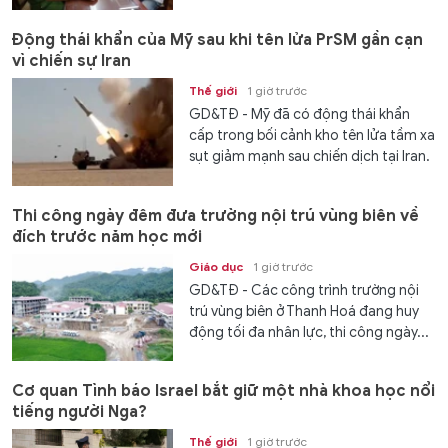
Động thái khẩn của Mỹ sau khi tên lửa PrSM gần cạn
vì chiến sự Iran
Thế giới
1 giờ trước
GD&TĐ - Mỹ đã có động thái khẩn
cấp trong bối cảnh kho tên lửa tầm xa
sụt giảm mạnh sau chiến dịch tại Iran.
Thi công ngày đêm đưa trường nội trú vùng biên về
đích trước năm học mới
Giáo dục
1 giờ trước
GD&TĐ - Các công trình trường nội
trú vùng biên ở Thanh Hoá đang huy
động tối đa nhân lực, thi công ngày...
Cơ quan Tình báo Israel bắt giữ một nhà khoa học nổi
tiếng người Nga?
Thế giới
1 giờ trước