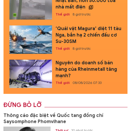
Nhật Bản, hơn 50.000 tòa
nhà mất điện
Thế giới
8 giờ trước
‘Quái vật Magura’ diệt 11 tàu
Nga, bắn hạ 2 chiến đấu cơ
Su-30SM
Thế giới
8 giờ trước
Nguyên do doanh số bán
hàng của Rheinmetall tăng
mạnh?
Thế giới
08/08/2026 07:33
ĐỪNG BỎ LỠ
Thông cáo đặc biệt về Quốc tang đồng chí
Saysomphone Phomvihane
Thời sự
32 phút trước