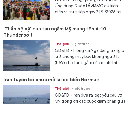
Ứng dụng Quốc tế VIAMC dự kiến
diễn ra trực tiếp ngày 29/11/2026 tại...
'Thần hộ vệ' của tàu ngầm Mỹ mang tên A-10
Thunderbolt
Thế giới
3 giờ trước
GD&TĐ - Trong khi Nga đang trang bị
lưới chống máy bay không người lái
(UAV) cho tàu ngầm của mình, thì...
Iran tuyên bố chưa mở lại eo biển Hormuz
Thế giới
4 giờ trước
GD&TĐ - Iran đưa ra loạt yêu cầu với
Mỹ trong khi các cuộc đàm phán giữa
2 nước được cho là đã đạt một số...
Cuộc thử nghiệm tác chiến điện tử của Mỹ gây ra vụ