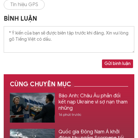
Tín hiệu GPS
BÌNH LUẬN
Gửi bình luận
CÙNG CHUYÊN MỤC
Báo Anh: Châu Âu phản đối
kết nạp Ukraine vì sợ nạn tham
nhũng
16 phút trước
Quốc gia Đông Nam Á khởi