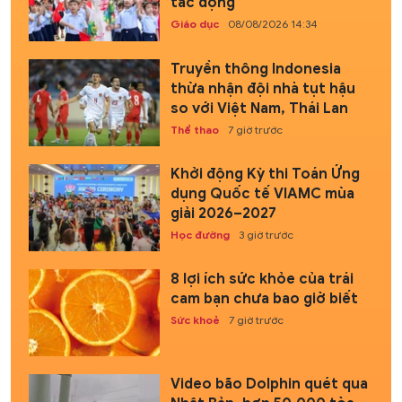
tác động
Giáo dục
08/08/2026 14:34
Truyền thông Indonesia
thừa nhận đội nhà tụt hậu
so với Việt Nam, Thái Lan
Thể thao
7 giờ trước
Khởi động Kỳ thi Toán Ứng
dụng Quốc tế VIAMC mùa
giải 2026–2027
Học đường
3 giờ trước
8 lợi ích sức khỏe của trái
cam bạn chưa bao giờ biết
Sức khoẻ
7 giờ trước
Video bão Dolphin quét qua