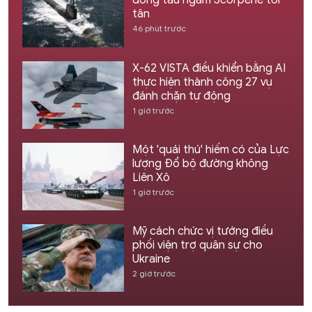
đóng tàu ngầm Scorpene tối
tân
46 phút trước
X-62 VISTA điều khiển bằng AI
thực hiện thành công 27 vụ
đánh chặn tự động
1 giờ trước
Một 'quái thú' hiếm có của Lực
lượng Đổ bộ đường không
Liên Xô
1 giờ trước
Mỹ cách chức vị tướng điều
phối viện trợ quân sự cho
Ukraine
2 giờ trước