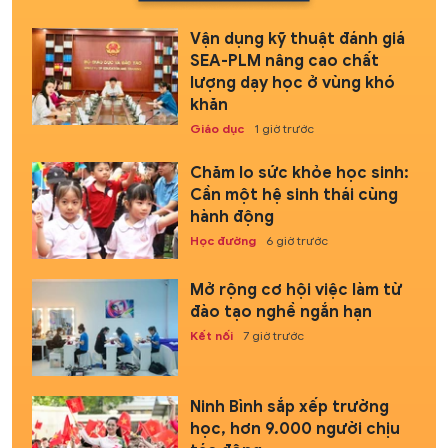
Vận dụng kỹ thuật đánh giá
SEA-PLM nâng cao chất
lượng dạy học ở vùng khó
khăn
Giáo dục
1 giờ trước
Chăm lo sức khỏe học sinh:
Cần một hệ sinh thái cùng
hành động
Học đường
6 giờ trước
Mở rộng cơ hội việc làm từ
đào tạo nghề ngắn hạn
Kết nối
7 giờ trước
Ninh Bình sắp xếp trường
học, hơn 9.000 người chịu