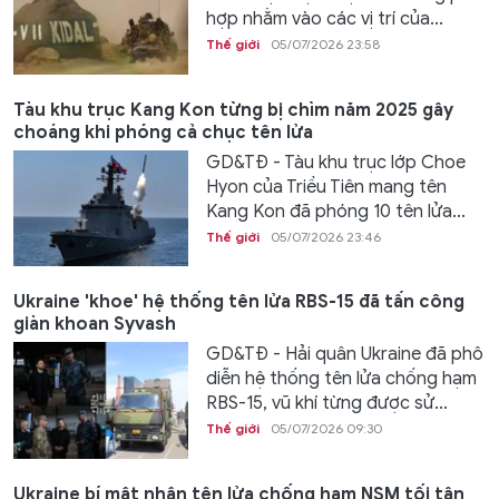
hợp nhằm vào các vị trí của...
Thế giới
05/07/2026 23:58
Tàu khu trục Kang Kon từng bị chìm năm 2025 gây
choáng khi phóng cả chục tên lửa
GD&TĐ - Tàu khu trục lớp Choe
Hyon của Triều Tiên mang tên
Kang Kon đã phóng 10 tên lửa...
Thế giới
05/07/2026 23:46
Ukraine 'khoe' hệ thống tên lửa RBS-15 đã tấn công
giàn khoan Syvash
GD&TĐ - Hải quân Ukraine đã phô
diễn hệ thống tên lửa chống hạm
RBS-15, vũ khí từng được sử...
Thế giới
05/07/2026 09:30
Ukraine bí mật nhận tên lửa chống hạm NSM tối tân