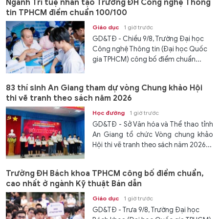
Ngành Trí tuệ nhân tạo Trường ĐH Công nghệ Thông
tin TPHCM điểm chuẩn 100/100
Giáo dục
1 giờ trước
GD&TĐ - Chiều 9/8, Trường Đại học
Công nghệ Thông tin (Đại học Quốc
gia TPHCM) công bố điểm chuẩn...
83 thí sinh An Giang tham dự vòng Chung khảo Hội
thi vẽ tranh theo sách năm 2026
Học đường
1 giờ trước
GD&TĐ - Sở Văn hóa và Thể thao tỉnh
An Giang tổ chức Vòng chung khảo
Hội thi vẽ tranh theo sách năm 2026...
Trường ĐH Bách khoa TPHCM công bố điểm chuẩn,
cao nhất ở ngành Kỹ thuật Bán dẫn
Giáo dục
1 giờ trước
GD&TĐ - Trưa 9/8, Trường Đại học