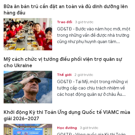
Bữa ăn bán trú cần đặt an toàn và đủ dinh dưỡng lên
hàng đầu
Trao đổi
3 giờ trước
GD&TĐ - Bước vào năm học mới, một
trong những vấn đề được nhà trường
cũng như phụ huynh quan tâm...
Mỹ cách chức vị tướng điều phối viện trợ quân sự
cho Ukraine
Thế giới
2 giờ trước
GD&TĐ - Tại Mỹ, một trong những vị
tướng cấp cao chịu trách nhiệm về
các hoạt động quân sự ở châu Âu...
Khởi động Kỳ thi Toán Ứng dụng Quốc tế VIAMC mùa
giải 2026–2027
Học đường
3 giờ trước
GD&TĐ - Vòng quốc gia Kỳ thi Toán