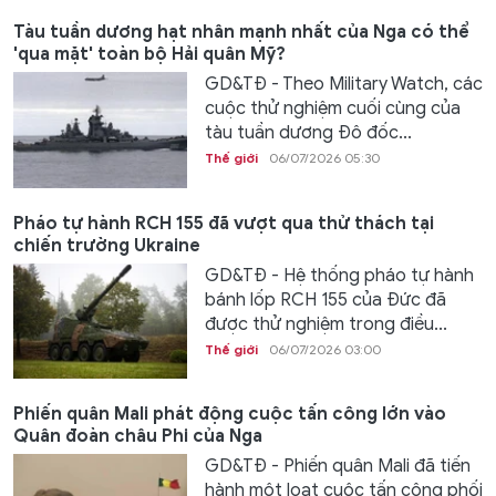
Tàu tuần dương hạt nhân mạnh nhất của Nga có thể
'qua mặt' toàn bộ Hải quân Mỹ?
GD&TĐ - Theo Military Watch, các
cuộc thử nghiệm cuối cùng của
tàu tuần dương Đô đốc...
Thế giới
06/07/2026 05:30
Pháo tự hành RCH 155 đã vượt qua thử thách tại
chiến trường Ukraine
GD&TĐ - Hệ thống pháo tự hành
bánh lốp RCH 155 của Đức đã
được thử nghiệm trong điều...
Thế giới
06/07/2026 03:00
Phiến quân Mali phát động cuộc tấn công lớn vào
Quân đoàn châu Phi của Nga
GD&TĐ - Phiến quân Mali đã tiến
hành một loạt cuộc tấn công phối