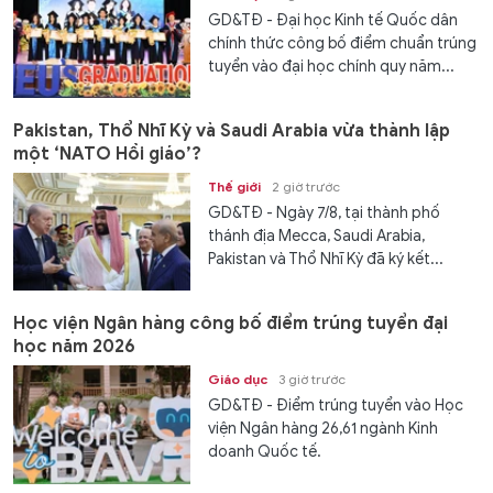
GD&TĐ - Đại học Kinh tế Quốc dân
chính thức công bố điểm chuẩn trúng
tuyển vào đại học chính quy năm...
Pakistan, Thổ Nhĩ Kỳ và Saudi Arabia vừa thành lập
một ‘NATO Hồi giáo’?
Thế giới
2 giờ trước
GD&TĐ - Ngày 7/8, tại thành phố
thánh địa Mecca, Saudi Arabia,
Pakistan và Thổ Nhĩ Kỳ đã ký kết...
Học viện Ngân hàng công bố điểm trúng tuyển đại
học năm 2026
Giáo dục
3 giờ trước
GD&TĐ - Điểm trúng tuyển vào Học
viện Ngân hàng 26,61 ngành Kinh
doanh Quốc tế.