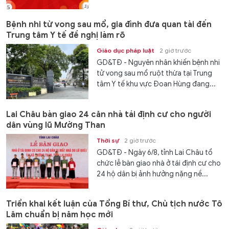
Kết...
Bệnh nhi tử vong sau mổ, gia đình đưa quan tài đến
Trung tâm Y tế đề nghị làm rõ
Giáo dục pháp luật
2 giờ trước
GD&TĐ - Nguyên nhân khiến bệnh nhi
tử vong sau mổ ruột thừa tại Trung
tâm Y tế khu vực Đoan Hùng đang...
Lai Châu bàn giao 24 căn nhà tái định cư cho người
dân vùng lũ Mường Than
Thời sự
2 giờ trước
GD&TĐ - Ngày 6/8, tỉnh Lai Châu tổ
chức lễ bàn giao nhà ở tái định cư cho
24 hộ dân bị ảnh hưởng nặng nề...
Triển khai kết luận của Tổng Bí thư, Chủ tịch nước Tô
Lâm chuẩn bị năm học mới