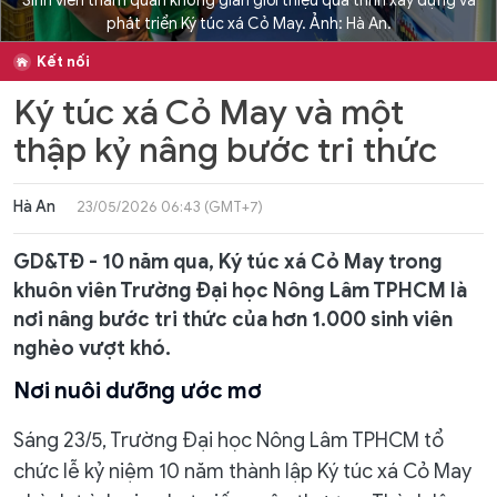
Sinh viên tham quan không gian giới thiệu quá trình xây dựng và
phát triển Ký túc xá Cỏ May. Ảnh: Hà An.
Kết nối
Ký túc xá Cỏ May và một
thập kỷ nâng bước tri thức
Hà An
23/05/2026 06:43 (GMT+7)
GD&TĐ - 10 năm qua, Ký túc xá Cỏ May trong
khuôn viên Trường Đại học Nông Lâm TPHCM là
nơi nâng bước tri thức của hơn 1.000 sinh viên
nghèo vượt khó.
Nơi nuôi dưỡng ước mơ
Sáng 23/5, Trường Đại học Nông Lâm TPHCM tổ
chức lễ kỷ niệm 10 năm thành lập Ký túc xá Cỏ May