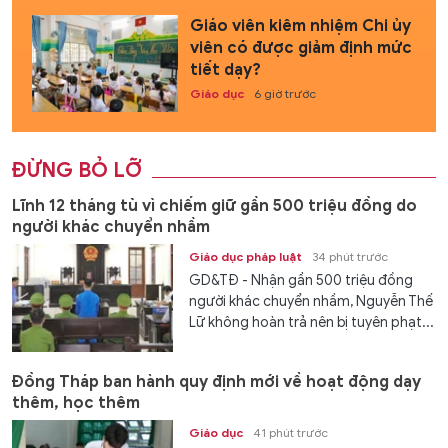
Giáo viên kiêm nhiệm Chi ủy
viên có được giảm định mức
tiết dạy?
Giáo dục
6 giờ trước
ĐỪNG BỎ LỠ
Lĩnh 12 tháng tù vì chiếm giữ gần 500 triệu đồng do
người khác chuyển nhầm
Giáo dục pháp luật
34 phút trước
GD&TĐ - Nhận gần 500 triệu đồng
người khác chuyển nhầm, Nguyễn Thế
Lữ không hoàn trả nên bị tuyên phạt...
Đồng Tháp ban hành quy định mới về hoạt động dạy
thêm, học thêm
Giáo dục
41 phút trước