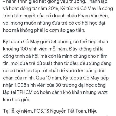
- hành trình gieo hạt giống yêu thương. Thành lập
và hoạt động từ năm 2016, Ký túc xá Cỏ May là công
trình tâm huyết của cố doanh nhân Phạm Văn Bên,
với mong muốn những đứa trẻ có cơ hội học đại
học mà không phải lo cơm áo gạo tiền.
Ký túc xá Cỏ May gồm 54 phòng, có thể tiếp nhận
khoảng 100 sinh viên mỗi năm. Đây không chỉ là
công trình xã hội, mà còn là minh chứng cho niềm
tin, mọi đứa trẻ dù xuất thân từ đâu, đều xứng đáng
có cơ hội học tập tốt nhất để vươn lên bằng đôi
chân của mình. Qua 10 năm, Ký túc xá Cỏ May tiếp
nhận 1.008 sinh viên của 30 trường đại học công
lập tại TPHCM có hoàn cảnh khó khăn nhưng vượt
khó học giỏi.
Tại lễ kỷ niệm, PGS.TS Nguyễn Tất Toàn, Hiệu