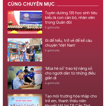
CÙNG CHUYÊN MỤC
Tuyên dương 135 học sinh tiêu
biểu là con cán bộ, nhân viên
trong Quân đội
5 giờ trước
Đi để hiểu, trở về để kể câu
chuyện 'Việt Nam'
5 giờ trước
'Mùa hè số' trao kỹ năng số
cho người dân từ những điều
giản dị
6 giờ trước
Tạo môi trường hòa nhập cho
trẻ em, thanh thiếu niên
khuyết tật tại TP Cần Thơ