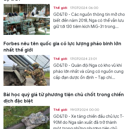
Thế giới
17/07/2024 06:00
GD&TĐ - Các nguồn thông tin mở cho
biết đến năm 2018, Nga có thể vẫn lưu
giữ tới 130 tiêm kích MiG-31 trong...
Forbes nêu tên quốc gia có lực lượng pháo binh lớn
nhất thế giới
Thế giới
17/07/2024 23:01
GD&TĐ - Quân đội Nga có kho vũ khí
pháo lớn nhất và cũng có nguồn cung
cấp đạn dược ổn định – Tạp chí...
Bài học quý giá từ phương tiện chủ chốt trong chiến
dịch đặc biệt
Thế giới
19/07/2024 00:00
GD&TĐ - Xe tăng chiến đấu chủ lực T-
90M do Nga sản xuất đã trở thành
một trong những phương tiện chủ...