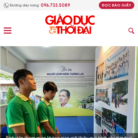
096.733.5089
Đường dây nóng:
ĐỌC BÁO GIẤY