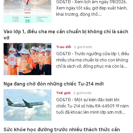
GD&TĐ - Xem lịch âm ngày 7/8/2026.
Xem ngày tốt xấu, giờ đẹp xuất hành,
khai trương, động thổ...
Vào lớp 1, điều cha mẹ cần chuẩn bị không chỉ là sách
vở
Trao đổi
2 giờ trước
GD&TĐ - Trước ngưỡng cửa lớp 1, điều
nhiều cha mẹ chuẩn bị cho con không
chỉ là sách vở, đồng phục mà còn là...
Nga đang chờ đón những chiếc Tu-214 mới
Thế giới
2 giờ trước
GD&TĐ - Một sự kiện đặc biệt khi
chiếc Tu-214 số hiệu RA-64509 19 năm
tuổi đã khoác lên mình lớp sơn mới...
Sức khỏe học đường trước nhiều thách thức cần