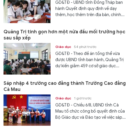
GD&TĐ - UBND tỉnh Đồng Tháp ban
hành Quyết định quy định về dạy
thêm, học thêm trên địa bàn, chính...
Quảng Trị tinh gọn hơn một nửa đầu mối trường học
sau sắp xếp
Giáo dục
54 phút trước
GD&TĐ - Theo đề án tổng thể vừa
được UBND tỉnh ban hành, Quảng Trị
dự kiến giảm 459 cơ sở giáo dục...
Sáp nhập 4 trường cao đẳng thành Trường Cao đẳng
Cà Mau
Giáo dục
1 giờ trước
GD&TĐ - Chiều 6/8, UBND tỉnh Cà
Mau tổ chức công bố quyết định của
Bộ Giáo dục và Đào tạo về việc sáp...