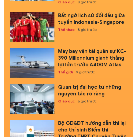
Giáo dục
8 giờ trước
Bất ngờ lịch sử đối đầu giữa
tuyển Indonesia-Singapore
Thể thao
8 giờ trước
Máy bay vận tải quân sự KC-
390 Millennium giành thắng
lợi lớn trước A400M Atlas
Thế giới
9 giờ trước
Quản trị đại học từ những
nguyên tắc rõ ràng
Giáo dục
6 giờ trước
Bộ GD&ĐT hướng dẫn thi lại
cho thí sinh Điểm thi
Trường THPT Chuyên Tuyên