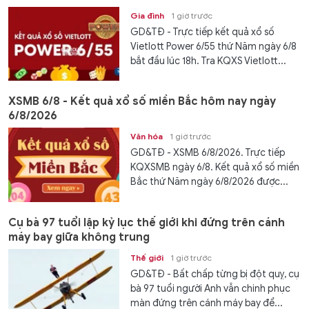
Gia đình
1 giờ trước
GD&TĐ - Trực tiếp kết quả xổ số
Vietlott Power 6/55 thứ Năm ngày 6/8
bắt đầu lúc 18h. Tra KQXS Vietlott...
XSMB 6/8 - Kết quả xổ số miền Bắc hôm nay ngày
6/8/2026
Văn hóa
1 giờ trước
GD&TĐ - XSMB 6/8/2026. Trực tiếp
KQXSMB ngày 6/8. Kết quả xổ số miền
Bắc thứ Năm ngày 6/8/2026 được...
Cụ bà 97 tuổi lập kỷ lục thế giới khi đứng trên cánh
máy bay giữa không trung
Thế giới
1 giờ trước
GD&TĐ - Bất chấp từng bị đột quỵ, cụ
bà 97 tuổi người Anh vẫn chinh phục
màn đứng trên cánh máy bay để...