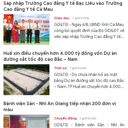
Sáp nhập Trường Cao đẳng Y tế Bạc Liêu vào Trường
Cao đẳng Y tế Cà Mau
Giáo dục
1 giờ trước
GD&TĐ - Ngày 6/8, UBND tỉnh Cà Mau
công bố quyết định của Bộ GD&ĐT về
việc sáp nhập Trường Cao đẳng Y tế...
Huế xin điều chuyển hơn 4.000 tỷ đồng vốn Dự án
đường sắt tốc độ cao Bắc – Nam
Thời sự
1 giờ trước
GD&TĐ - Do chưa nhận hồ sơ, mặt
bằng Dự án đường sắt tốc độ cao Bắc
– Nam, TP Huế xin chuyển hơn 4.000...
Bệnh viện Sản - Nhi An Giang tiếp nhận 200 đơn vị
máu
Chuyển động
1 giờ trước
GD&TĐ - Bệnh viện Sản - Nhi An