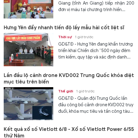
Giang (tỉnh An Giang) tiếp nhận 200
đơn vị máu tại chương trình hiến...
Hưng Yên đẩy nhanh tiến độ lấy mẫu hài cốt liệt sĩ
Thời sự
1 giờ trước
GD&TĐ - Hưng Yên đang khẩn trương
triển khai Chiến dịch “500 ngày đêm
tìm kiếm, quy tập và xác định danh...
Lần đầu lộ cảnh drone KVD002 Trung Quốc khóa diệt
mục tiêu trên biển
Thế giới
1 giờ trước
GD&TĐ - Quân đội Trung Quốc lần
đầu công bố cảnh drone KVD002 truy
đuổi, khóa mục tiêu và tấn công tàu...
Kết quả xổ số Vietlott 6/8 - Xổ số Vietlott Power 6/55
thứ Năm