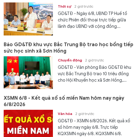
Thời sự
2 giờ trước
GD&TĐ - Ngày 6/8, UBND TP Huế tổ
chức Phiên đối thoại trực tiếp giữa
lãnh đạo UBND với cộng đồng...
Báo GD&TĐ khu vực Bắc Trung Bộ trao học bổng tiếp
sức học sinh xã Sơn Hồng
Chuyển động
2 giờ trước
GD&TĐ - Văn phòng Báo GD&TĐ khu
vực Bắc Trung Bộ trao 10 triệu đồng
cho Hội Khuyến học xã Sơn Hồng,...
XSMN 6/8 - Kết quả xổ số miền Nam hôm nay ngày
6/8/2026
Văn hóa
2 giờ trước
GD&TĐ - XSMN 6/8/2026. Kết quả xổ
số hôm nay ngày 6/8. Trực tiếp
KQXSMN ngày 6/8. KQXSMN 6/8.