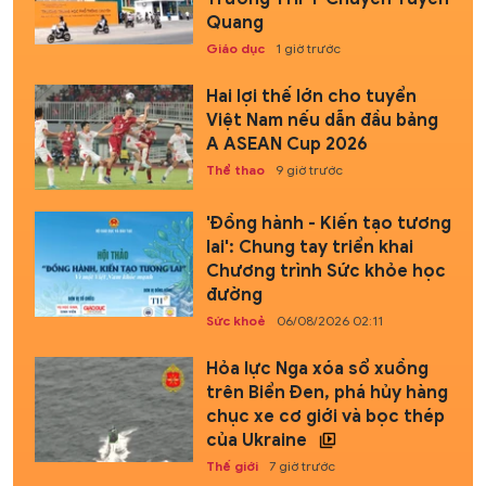
Quang
Giáo dục
1 giờ trước
Hai lợi thế lớn cho tuyển
Việt Nam nếu dẫn đầu bảng
A ASEAN Cup 2026
Thể thao
9 giờ trước
'Đồng hành - Kiến tạo tương
lai': Chung tay triển khai
Chương trình Sức khỏe học
đường
Sức khoẻ
06/08/2026 02:11
Hỏa lực Nga xóa sổ xuồng
trên Biển Đen, phá hủy hàng
chục xe cơ giới và bọc thép
của Ukraine
Thế giới
7 giờ trước