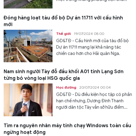
Đóng hàng loạt tàu đổ bộ Dự án 11711 với cấu hình
mới
Thế giới
19/07/2024 08:00
GD&TĐ - Cấu hình mới của tàu đổ bộ
Dự án 11711 mang lại khả năng tác
chiến cao hơn cho Hải quân Nga.
Nam sinh người Tày đỗ đầu khối A01 tỉnh Lạng Sơn
từng bỏ vòng loại HSG quốc gia
Học đường
20/07/2024 00:04
GD&TĐ - Dù điều kiện học tập có phần
hạn chế nhưng, Dương Đình Thanh
người dân tộc Tày vẫn sở hữu điểm...
Tìm ra nguyên nhân máy tính chạy Windows toàn cầu
ngừng hoạt động