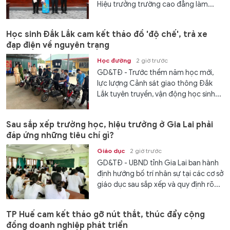
Hiệu trưởng trường cao đẳng làm...
Học sinh Đắk Lắk cam kết tháo đồ 'độ chế', trả xe
đạp điện về nguyên trạng
Học đường
2 giờ trước
GD&TĐ - Trước thềm năm học mới,
lực lượng Cảnh sát giao thông Đắk
Lắk tuyên truyền, vận động học sinh...
Sau sắp xếp trường học, hiệu trưởng ở Gia Lai phải
đáp ứng những tiêu chí gì?
Giáo dục
2 giờ trước
GD&TĐ - UBND tỉnh Gia Lai ban hành
định hướng bố trí nhân sự tại các cơ sở
giáo dục sau sắp xếp và quy định rõ...
TP Huế cam kết tháo gỡ nút thắt, thúc đẩy cộng
đồng doanh nghiệp phát triển