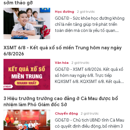
sớm tháo gỡ
Học đường
2 giờ trước
GD&TĐ - Sức khỏe học đường không
chỉ là nền tảng giúp trẻ phát triển
toàn diện mà còn là yếu tố quan...
XSMT 6/8 - Kết quả xổ số miền Trung hôm nay ngày
6/8/2026
Văn hóa
2 giờ trước
GD&TĐ - XSMT 6/8/2026. Kết quả xổ
số hôm nay ngày 6/8. Trực tiếp
KQXSMT 6/8. KQXSMT 6/8. Kết quả...
3 Hiệu trưởng trường cao đẳng ở Cà Mau được bổ
nhiệm làm Phó Giám đốc Sở
Chuyển động
2 giờ trước
GD&TĐ - Chủ tịch UBND tỉnh Cà Mau
có quyết định điều động, bổ nhiệm 3