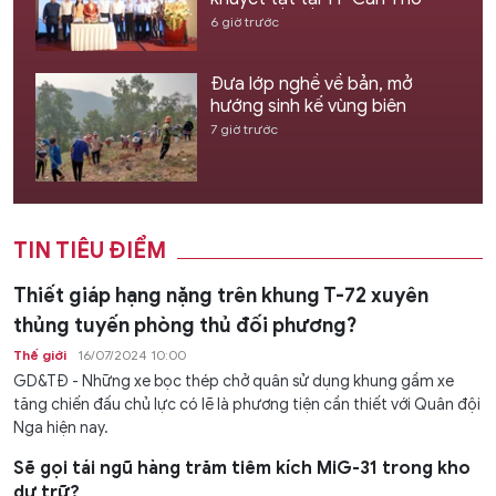
6 giờ trước
Đưa lớp nghề về bản, mở
hướng sinh kế vùng biên
7 giờ trước
TIN TIÊU ĐIỂM
Thiết giáp hạng nặng trên khung T-72 xuyên
thủng tuyến phòng thủ đối phương?
Thế giới
16/07/2024 10:00
GD&TĐ - Những xe bọc thép chở quân sử dụng khung gầm xe
tăng chiến đấu chủ lực có lẽ là phương tiện cần thiết với Quân đội
Nga hiện nay.
Sẽ gọi tái ngũ hàng trăm tiêm kích MiG-31 trong kho
dự trữ?