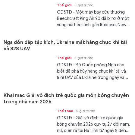
Thế giới
5 giờ trước
GD&TĐ - Một máy bay cứu thương
Beechcraft King Air 90 đã bị rơi ở một
vùng núi hẻo lánh gần Ruidoso, New...
Nga dồn dập tập kích, Ukraine mất hàng chục khí tài
và 828 UAV
Thế giới
5 giờ trước
GD&TĐ - Bộ Quốc phòng Nga cho
biết đã phá hủy hàng chục khí tài và
828 UAV của Ukraine trong ngày và...
Khai mạc Giải vô địch trẻ quốc gia môn bóng chuyền
trong nhà năm 2026
Thể thao
5 giờ trước
GD&TĐ - Giải vô địch trẻ quốc gia
bóng chuyền 2026 quy tụ 27 đội nam,
nữ, diễn ra tại Hà Tĩnh từ ngày 8 đến...