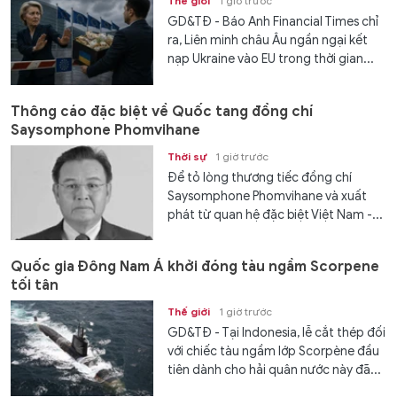
Thế giới
1 giờ trước
GD&TĐ - Báo Anh Financial Times chỉ
ra, Liên minh châu Âu ngần ngại kết
nạp Ukraine vào EU trong thời gian...
Thông cáo đặc biệt về Quốc tang đồng chí
Saysomphone Phomvihane
Thời sự
1 giờ trước
Để tỏ lòng thương tiếc đồng chí
Saysomphone Phomvihane và xuất
phát từ quan hệ đặc biệt Việt Nam -...
Quốc gia Đông Nam Á khởi đóng tàu ngầm Scorpene
tối tân
Thế giới
1 giờ trước
GD&TĐ - Tại Indonesia, lễ cắt thép đối
với chiếc tàu ngầm lớp Scorpène đầu
tiên dành cho hải quân nước này đã...