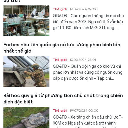
dự trữ?
Thế giới
17/07/2024 06:00
GD&TĐ - Các nguồn thông tin mở cho
biết đến năm 2018, Nga có thể vẫn lưu
giữ tới 130 tiêm kích MiG-31 trong...
Forbes nêu tên quốc gia có lực lượng pháo binh lớn
nhất thế giới
Thế giới
17/07/2024 23:01
GD&TĐ - Quân đội Nga có kho vũ khí
pháo lớn nhất và cũng có nguồn cung
cấp đạn dược ổn định – Tạp chí...
Bài học quý giá từ phương tiện chủ chốt trong chiến
dịch đặc biệt
Thế giới
19/07/2024 00:00
GD&TĐ - Xe tăng chiến đấu chủ lực T-
90M do Nga sản xuất đã trở thành