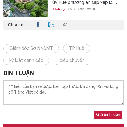
ủy Huế phương án sắp xếp lại...
Thời sự
21/05/2026 09:31
Chia sẻ
Giám đốc Sở NN&MT
TP Huế
kỷ luật cảnh cáo
điều chuyển
BÌNH LUẬN
Gửi bình luận