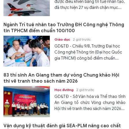
được điều khiển bằng trí tuệ nhân tạo,
đã thực hiện 27 vụ đánh chặn mục...
Ngành Trí tuệ nhân tạo Trường ĐH Công nghệ Thông
tin TPHCM điểm chuẩn 100/100
Giáo dục
2 giờ trước
GD&TĐ - Chiều 9/8, Trường Đại học
Công nghệ Thông tin (Đại học Quốc
gia TPHCM) công bố điểm chuẩn...
83 thí sinh An Giang tham dự vòng Chung khảo Hội
thi vẽ tranh theo sách năm 2026
Học đường
2 giờ trước
GD&TĐ - Sở Văn hóa và Thể thao tỉnh
An Giang tổ chức Vòng chung khảo
Hội thi vẽ tranh theo sách năm 2026...
Vận dụng kỹ thuật đánh giá SEA-PLM nâng cao chất