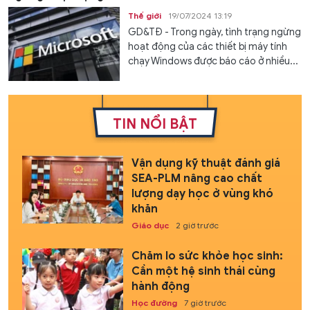
Thế giới
19/07/2024 13:19
GD&TĐ - Trong ngày, tình trạng ngừng
hoạt động của các thiết bị máy tính
chạy Windows được báo cáo ở nhiều...
TIN NỔI BẬT
Vận dụng kỹ thuật đánh giá
SEA-PLM nâng cao chất
lượng dạy học ở vùng khó
khăn
Giáo dục
2 giờ trước
Chăm lo sức khỏe học sinh:
Cần một hệ sinh thái cùng
hành động
Học đường
7 giờ trước