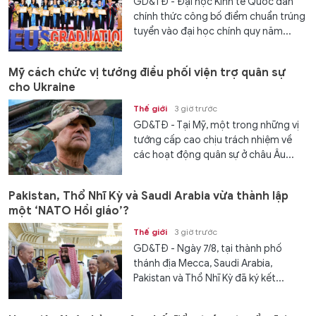
GD&TĐ - Đại học Kinh tế Quốc dân
chính thức công bố điểm chuẩn trúng
tuyển vào đại học chính quy năm...
Mỹ cách chức vị tướng điều phối viện trợ quân sự
cho Ukraine
Thế giới
3 giờ trước
GD&TĐ - Tại Mỹ, một trong những vị
tướng cấp cao chịu trách nhiệm về
các hoạt động quân sự ở châu Âu...
Pakistan, Thổ Nhĩ Kỳ và Saudi Arabia vừa thành lập
một ‘NATO Hồi giáo’?
Thế giới
3 giờ trước
GD&TĐ - Ngày 7/8, tại thành phố
thánh địa Mecca, Saudi Arabia,
Pakistan và Thổ Nhĩ Kỳ đã ký kết...