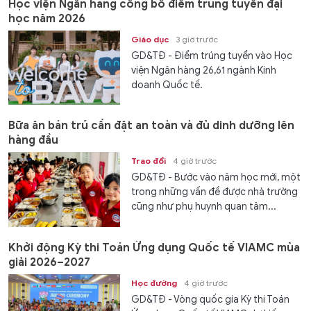
Học viện Ngân hàng công bố điểm trúng tuyển đại
học năm 2026
Giáo dục
3 giờ trước
GD&TĐ - Điểm trúng tuyển vào Học
viện Ngân hàng 26,61 ngành Kinh
doanh Quốc tế.
Bữa ăn bán trú cần đặt an toàn và đủ dinh dưỡng lên
hàng đầu
Trao đổi
4 giờ trước
GD&TĐ - Bước vào năm học mới, một
trong những vấn đề được nhà trường
cũng như phụ huynh quan tâm...
Khởi động Kỳ thi Toán Ứng dụng Quốc tế VIAMC mùa
giải 2026–2027
Học đường
4 giờ trước
GD&TĐ - Vòng quốc gia Kỳ thi Toán