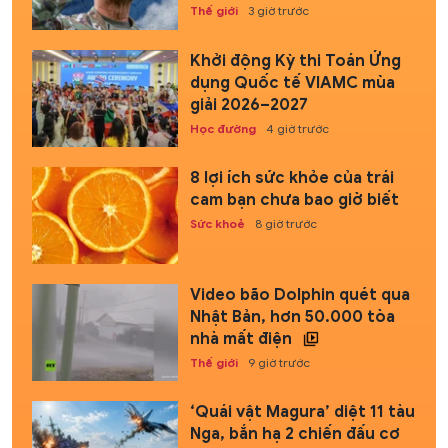
Thế giới
3 giờ trước
Khởi động Kỳ thi Toán Ứng
dụng Quốc tế VIAMC mùa
giải 2026–2027
Học đường
4 giờ trước
8 lợi ích sức khỏe của trái
cam bạn chưa bao giờ biết
Sức khoẻ
8 giờ trước
Video bão Dolphin quét qua
Nhật Bản, hơn 50.000 tòa
nhà mất điện
Thế giới
9 giờ trước
‘Quái vật Magura’ diệt 11 tàu
Nga, bắn hạ 2 chiến đấu cơ