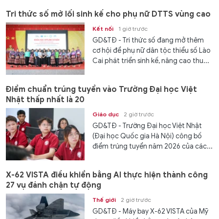
Tri thức số mở lối sinh kế cho phụ nữ DTTS vùng cao
Kết nối
1 giờ trước
GD&TĐ - Tri thức số đang mở thêm
cơ hội để phụ nữ dân tộc thiểu số Lào
Cai phát triển sinh kế, nâng cao thu...
Điểm chuẩn trúng tuyển vào Trường Đại học Việt
Nhật thấp nhất là 20
Giáo dục
2 giờ trước
GD&TĐ - Trường Đại học Việt Nhật
(Đại học Quốc gia Hà Nội) công bố
điểm trúng tuyển năm 2026 của các...
X-62 VISTA điều khiển bằng AI thực hiện thành công
27 vụ đánh chặn tự động
Thế giới
2 giờ trước
GD&TĐ - Máy bay X-62 VISTA của Mỹ