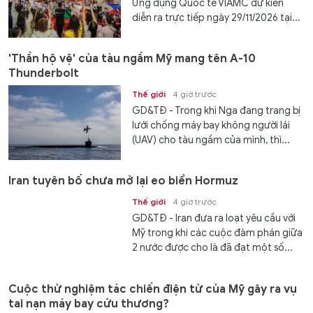
Ứng dụng Quốc tế VIAMC dự kiến
diễn ra trực tiếp ngày 29/11/2026 tại...
'Thần hộ vệ' của tàu ngầm Mỹ mang tên A-10
Thunderbolt
Thế giới
4 giờ trước
GD&TĐ - Trong khi Nga đang trang bị
lưới chống máy bay không người lái
(UAV) cho tàu ngầm của mình, thì...
Iran tuyên bố chưa mở lại eo biển Hormuz
Thế giới
4 giờ trước
GD&TĐ - Iran đưa ra loạt yêu cầu với
Mỹ trong khi các cuộc đàm phán giữa
2 nước được cho là đã đạt một số...
Cuộc thử nghiệm tác chiến điện tử của Mỹ gây ra vụ
tai nạn máy bay cứu thương?