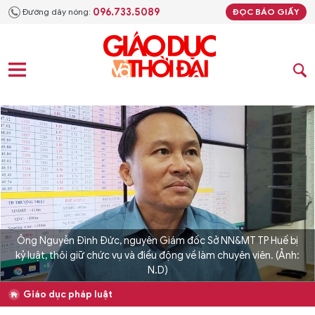
096.733.5089
Đường dây nóng:
ĐỌC BÁO GIẤY
Ông Nguyễn Đình Đức, nguyên Giám đốc Sở NN&MT TP Huế bị
kỷ luật, thôi giữ chức vụ và điều động về làm chuyên viên. (Ảnh:
N.D)
Giáo dục pháp luật