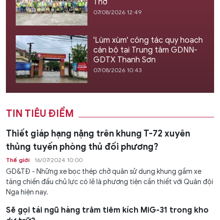
Thơ
07/08/2026 12:49
'Lùm xùm' công tác quy hoạch
cán bộ tại Trung tâm GDNN-
GDTX Thanh Sơn
07/08/2026 10:43
TIN TIÊU ĐIỂM
Thiết giáp hạng nặng trên khung T-72 xuyên
thủng tuyến phòng thủ đối phương?
Thế giới
16/07/2024 10:00
GD&TĐ - Những xe bọc thép chở quân sử dụng khung gầm xe
tăng chiến đấu chủ lực có lẽ là phương tiện cần thiết với Quân đội
Nga hiện nay.
Sẽ gọi tái ngũ hàng trăm tiêm kích MiG-31 trong kho