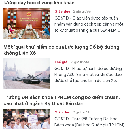
lượng dạy học ở vùng khó khăn
Giáo dục
2 giờ trước
GD&TĐ - Giáo viên được tập huấn
nhằm vận dụng cách tiếp cận và một
số kỹ thuật đánh giá của SEA-PLM...
Một 'quái thú' hiếm có của Lực lượng Đổ bộ đường
không Liên Xô
Thế giới
2 giờ trước
GD&TĐ - Pháo tự hành đổ bộ đường
không ASU-85 là một vũ khí độc đáo
được chế tạo cho Lính dù Liên Xô.
Trường ĐH Bách khoa TPHCM công bố điểm chuẩn,
cao nhất ở ngành Kỹ thuật Bán dẫn
Giáo dục
2 giờ trước
GD&TĐ - Trưa 9/8, Trường Đại học
Bách khoa (Đại học Quốc gia TPHCM)