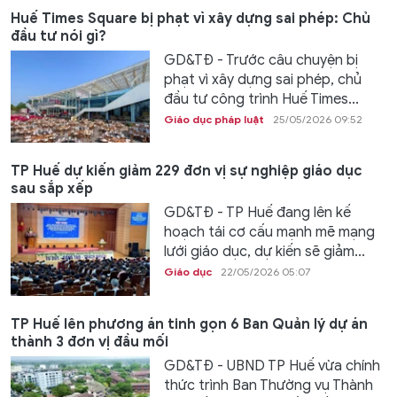
Huế Times Square bị phạt vì xây dựng sai phép: Chủ
đầu tư nói gì?
GD&TĐ - Trước câu chuyện bị
phạt vì xây dựng sai phép, chủ
đầu tư công trình Huế Times...
Giáo dục pháp luật
25/05/2026 09:52
TP Huế dự kiến giảm 229 đơn vị sự nghiệp giáo dục
sau sắp xếp
GD&TĐ - TP Huế đang lên kế
hoạch tái cơ cấu mạnh mẽ mạng
lưới giáo dục, dự kiến sẽ giảm...
Giáo dục
22/05/2026 05:07
TP Huế lên phương án tinh gọn 6 Ban Quản lý dự án
thành 3 đơn vị đầu mối
GD&TĐ - UBND TP Huế vừa chính
thức trình Ban Thường vụ Thành