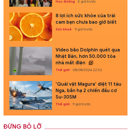
Học đường
5 giờ trước
8 lợi ích sức khỏe của trái
cam bạn chưa bao giờ biết
Sức khoẻ
9 giờ trước
Video bão Dolphin quét qua
Nhật Bản, hơn 50.000 tòa
nhà mất điện
Thế giới
08/08/2026 22:52
‘Quái vật Magura’ diệt 11 tàu
Nga, bắn hạ 2 chiến đấu cơ
Su-30SM
Thế giới
9 giờ trước
ĐỪNG BỎ LỠ