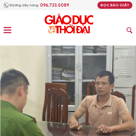
096.733.5089
Đường dây nóng:
ĐỌC BÁO GIẤY