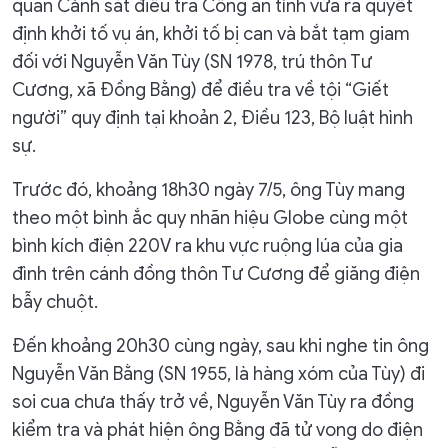
quan Cảnh sát điều tra Công an tỉnh vừa ra quyết
định khởi tố vụ án, khởi tố bị can và bắt tạm giam
đối với Nguyễn Văn Tùy (SN 1978, trú thôn Tư
Cương, xã Đồng Bằng) để điều tra về tội “Giết
người” quy định tại khoản 2, Điều 123, Bộ luật hình
sự.
Trước đó, khoảng 18h30 ngày 7/5, ông Tùy mang
theo một bình ắc quy nhãn hiệu Globe cùng một
bình kích điện 220V ra khu vực ruộng lúa của gia
đình trên cánh đồng thôn Tư Cương để giăng điện
bẫy chuột.
Đến khoảng 20h30 cùng ngày, sau khi nghe tin ông
Nguyễn Văn Bằng (SN 1955, là hàng xóm của Tùy) đi
soi cua chưa thấy trở về, Nguyễn Văn Tùy ra đồng
kiểm tra và phát hiện ông Bằng đã tử vong do điện