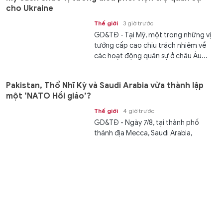
cho Ukraine
Thế giới
3 giờ trước
GD&TĐ - Tại Mỹ, một trong những vị
tướng cấp cao chịu trách nhiệm về
các hoạt động quân sự ở châu Âu...
Pakistan, Thổ Nhĩ Kỳ và Saudi Arabia vừa thành lập
một ‘NATO Hồi giáo’?
Thế giới
4 giờ trước
GD&TĐ - Ngày 7/8, tại thành phố
thánh địa Mecca, Saudi Arabia,
Pakistan và Thổ Nhĩ Kỳ đã ký kết...
Học viện Ngân hàng công bố điểm trúng tuyển đại
học năm 2026
Giáo dục
4 giờ trước
GD&TĐ - Điểm trúng tuyển vào Học
viện Ngân hàng 26,61 ngành Kinh