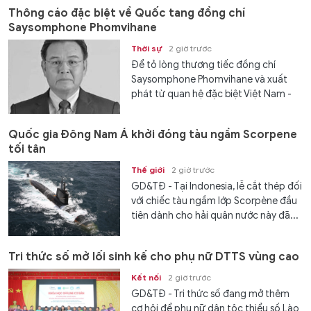
Thông cáo đặc biệt về Quốc tang đồng chí
Saysomphone Phomvihane
Thời sự
2 giờ trước
Để tỏ lòng thương tiếc đồng chí
Saysomphone Phomvihane và xuất
phát từ quan hệ đặc biệt Việt Nam -
Lào, Ban Chấp hành Trung ương Đảng
Cộng sản Việt Nam, Quốc hội nước
Quốc gia Đông Nam Á khởi đóng tàu ngầm Scorpene
Cộng hoà xã hội Chủ nghĩa Việt
tối tân
Nam,...
Thế giới
2 giờ trước
GD&TĐ - Tại Indonesia, lễ cắt thép đối
với chiếc tàu ngầm lớp Scorpène đầu
tiên dành cho hải quân nước này đã...
Tri thức số mở lối sinh kế cho phụ nữ DTTS vùng cao
Kết nối
2 giờ trước
GD&TĐ - Tri thức số đang mở thêm
cơ hội để phụ nữ dân tộc thiểu số Lào