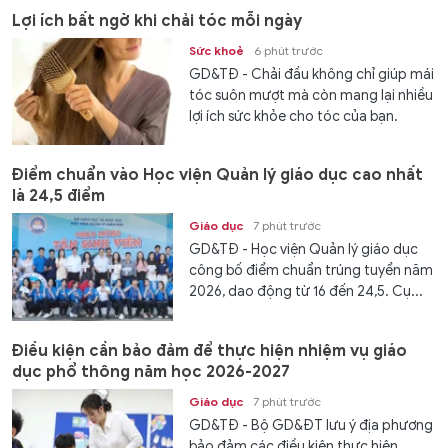
Lợi ích bất ngờ khi chải tóc mỗi ngày
Sức khoẻ
6 phút trước
GD&TĐ - Chải đầu không chỉ giúp mái
tóc suôn mượt mà còn mang lại nhiều
lợi ích sức khỏe cho tóc của bạn.
Điểm chuẩn vào Học viện Quản lý giáo dục cao nhất
là 24,5 điểm
Giáo dục
7 phút trước
GD&TĐ - Học viện Quản lý giáo dục
công bố điểm chuẩn trúng tuyển năm
2026, dao động từ 16 đến 24,5. Cụ...
Điều kiện cần bảo đảm để thực hiện nhiệm vụ giáo
dục phổ thông năm học 2026-2027
Giáo dục
7 phút trước
GD&TĐ - Bộ GD&ĐT lưu ý địa phương
bảo đảm các điều kiện thực hiện