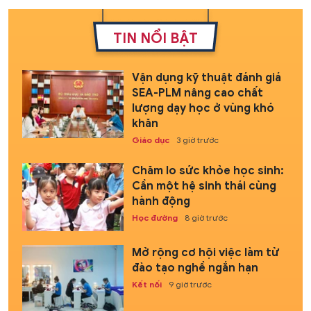
TIN NỔI BẬT
Vận dụng kỹ thuật đánh giá
SEA-PLM nâng cao chất
lượng dạy học ở vùng khó
khăn
Giáo dục
3 giờ trước
Chăm lo sức khỏe học sinh:
Cần một hệ sinh thái cùng
hành động
Học đường
8 giờ trước
Mở rộng cơ hội việc làm từ
đào tạo nghề ngắn hạn
Kết nối
9 giờ trước