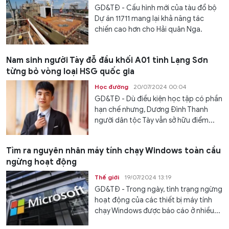
GD&TĐ - Cấu hình mới của tàu đổ bộ
Dự án 11711 mang lại khả năng tác
chiến cao hơn cho Hải quân Nga.
Nam sinh người Tày đỗ đầu khối A01 tỉnh Lạng Sơn
từng bỏ vòng loại HSG quốc gia
Học đường
20/07/2024 00:04
GD&TĐ - Dù điều kiện học tập có phần
hạn chế nhưng, Dương Đình Thanh
người dân tộc Tày vẫn sở hữu điểm...
Tìm ra nguyên nhân máy tính chạy Windows toàn cầu
ngừng hoạt động
Thế giới
19/07/2024 13:19
GD&TĐ - Trong ngày, tình trạng ngừng
hoạt động của các thiết bị máy tính
chạy Windows được báo cáo ở nhiều...