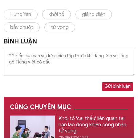
Hưng Yên
khởi tố
giăng điện
bẫy chuột
tử vong
BÌNH LUẬN
Gửi bình luận
CÙNG CHUYÊN MỤC
Khởi tố 'cai thầu' liên quan tai
nạn lao động khiến công nhân
tử vong
08/08/2026 13:33