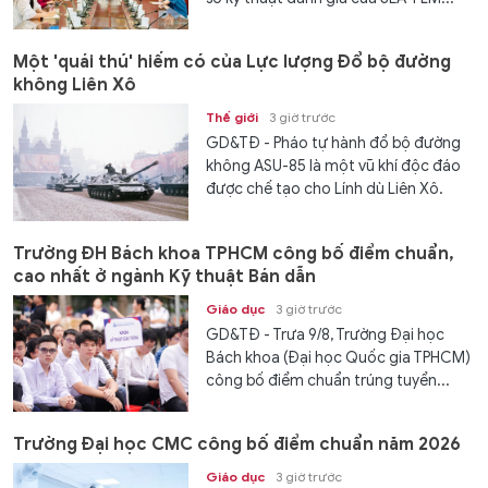
Một 'quái thú' hiếm có của Lực lượng Đổ bộ đường
không Liên Xô
Thế giới
3 giờ trước
GD&TĐ - Pháo tự hành đổ bộ đường
không ASU-85 là một vũ khí độc đáo
được chế tạo cho Lính dù Liên Xô.
Trường ĐH Bách khoa TPHCM công bố điểm chuẩn,
cao nhất ở ngành Kỹ thuật Bán dẫn
Giáo dục
3 giờ trước
GD&TĐ - Trưa 9/8, Trường Đại học
Bách khoa (Đại học Quốc gia TPHCM)
công bố điểm chuẩn trúng tuyển...
Trường Đại học CMC công bố điểm chuẩn năm 2026
Giáo dục
3 giờ trước