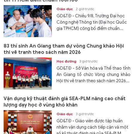
tin TPHCM điểm chuẩn 100/100
Giáo dục
2 giờ trước
GD&TĐ - Chiều 9/8, Trường Đại học
Công nghệ Thông tin (Đại học Quốc
gia TPHCM) công bố điểm chuẩn...
83 thí sinh An Giang tham dự vòng Chung khảo Hội
thi vẽ tranh theo sách năm 2026
Học đường
3 giờ trước
GD&TĐ - Sở Văn hóa và Thể thao tỉnh
An Giang tổ chức Vòng chung khảo
Hội thi vẽ tranh theo sách năm 2026...
Vận dụng kỹ thuật đánh giá SEA-PLM nâng cao chất
lượng dạy học ở vùng khó khăn
Giáo dục
3 giờ trước
GD&TĐ - Giáo viên được tập huấn
nhằm vận dụng cách tiếp cận và một
số kỹ thuật đánh giá của SEA-PLM...