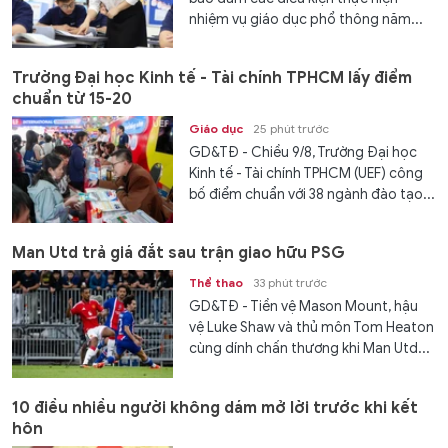
nhiệm vụ giáo dục phổ thông năm...
Trường Đại học Kinh tế - Tài chính TPHCM lấy điểm
chuẩn từ 15-20
Giáo dục
25 phút trước
GD&TĐ - Chiều 9/8, Trường Đại học
Kinh tế - Tài chính TPHCM (UEF) công
bố điểm chuẩn với 38 ngành đào tạo...
Man Utd trả giá đắt sau trận giao hữu PSG
Thể thao
33 phút trước
GD&TĐ - Tiền vệ Mason Mount, hậu
vệ Luke Shaw và thủ môn Tom Heaton
cùng dính chấn thương khi Man Utd...
10 điều nhiều người không dám mở lời trước khi kết
hôn