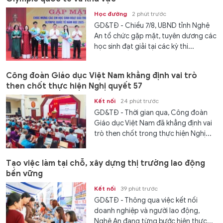
Học đường
2 phút trước
GD&TĐ - Chiều 7/8, UBND tỉnh Nghệ
An tổ chức gặp mặt, tuyên dương các
học sinh đạt giải tại các kỳ thi...
Công đoàn Giáo dục Việt Nam khẳng định vai trò
then chốt thực hiện Nghị quyết 57
Kết nối
24 phút trước
GD&TĐ - Thời gian qua, Công đoàn
Giáo dục Việt Nam đã khẳng định vai
trò then chốt trong thực hiện Nghị...
Tạo việc làm tại chỗ, xây dựng thị trường lao động
bền vững
Kết nối
39 phút trước
GD&TĐ - Thông qua việc kết nối
doanh nghiệp và người lao động,
Nghệ An đang từng bước hiện thực...