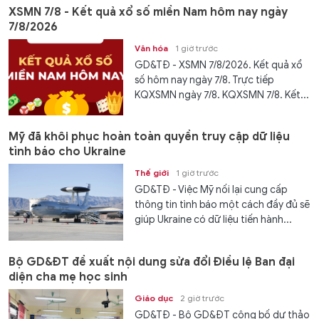
XSMN 7/8 - Kết quả xổ số miền Nam hôm nay ngày
7/8/2026
Văn hóa
1 giờ trước
GD&TĐ - XSMN 7/8/2026. Kết quả xổ
số hôm nay ngày 7/8. Trực tiếp
KQXSMN ngày 7/8. KQXSMN 7/8. Kết...
Mỹ đã khôi phục hoàn toàn quyền truy cập dữ liệu
tình báo cho Ukraine
Thế giới
1 giờ trước
GD&TĐ - Việc Mỹ nối lại cung cấp
thông tin tình báo một cách đầy đủ sẽ
giúp Ukraine có dữ liệu tiến hành...
Bộ GD&ĐT đề xuất nội dung sửa đổi Điều lệ Ban đại
diện cha mẹ học sinh
Giáo dục
2 giờ trước
GD&TĐ - Bộ GD&ĐT công bố dự thảo