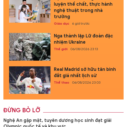
luyện thể chất, thực hành
nghệ thuật trong nhà
trường
Giáo dục
6 giờ trước
Nga thành lập Lữ đoàn đặc
nhiệm Ukraine
Thế giới
06/08/2026 23:13
Real Madrid sở hữu tân binh
đắt giá nhất lịch sử
Thể thao
06/08/2026 23:03
ĐỪNG BỎ LỠ
Nghệ An gặp mặt, tuyên dương học sinh đạt giải
Olympic quốc tế và khu vực