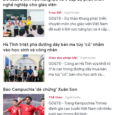
nghề nghiệp cho giáo viên
Trao đổi
3 giờ trước
GD&TĐ - Dự thảo Khung phát triển
chuyên môn cho giáo viên Việt Nam
đề xuất 6 lĩnh vực năng lực và 4 cấp...
Hà Tĩnh triệt phá đường dây bán ma túy ‘cỏ’ nhắm
vào học sinh và công nhân
Giáo dục pháp luật
3 giờ trước
GD&TĐ - Công an Hà Tĩnh vừa khởi tố
17 bị can trong đường dây mua bán
ma túy "cỏ", bán cho học sinh và...
Báo Campuchia ‘dè chừng’ Xuân Son
Thể thao
3 giờ trước
GD&TĐ - Trang Kampuchea Thmey
đánh giá cao tuyển Việt Nam với nhiều
ngôi sao trong đội hình.