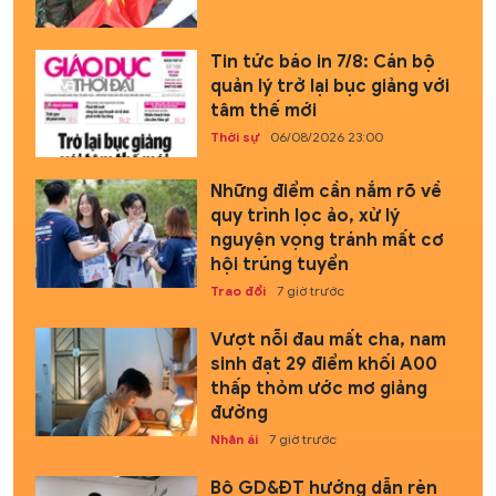
Tin tức báo in 7/8: Cán bộ
quản lý trở lại bục giảng với
tâm thế mới
Thời sự
06/08/2026 23:00
Những điểm cần nắm rõ về
quy trình lọc ảo, xử lý
nguyện vọng tránh mất cơ
hội trúng tuyển
Trao đổi
7 giờ trước
Vượt nỗi đau mất cha, nam
sinh đạt 29 điểm khối A00
thấp thỏm ước mơ giảng
đường
Nhân ái
7 giờ trước
Bộ GD&ĐT hướng dẫn rèn