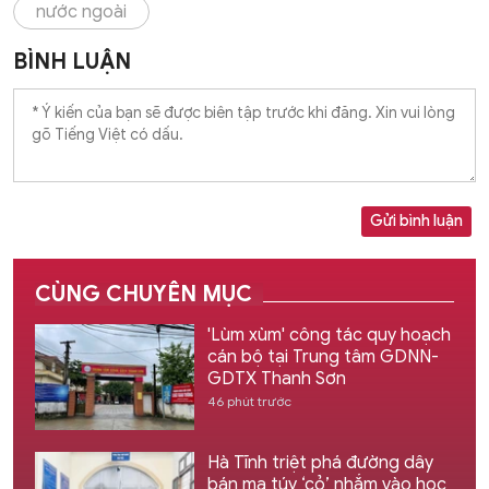
nước ngoài
BÌNH LUẬN
Gửi bình luận
CÙNG CHUYÊN MỤC
'Lùm xùm' công tác quy hoạch
cán bộ tại Trung tâm GDNN-
GDTX Thanh Sơn
46 phút trước
Hà Tĩnh triệt phá đường dây
bán ma túy ‘cỏ’ nhắm vào học