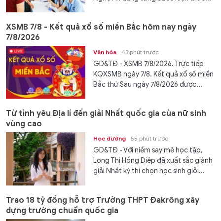
XSMB 7/8 - Kết quả xổ số miền Bắc hôm nay ngày
7/8/2026
Văn hóa
43 phút trước
GD&TĐ - XSMB 7/8/2026. Trực tiếp
KQXSMB ngày 7/8. Kết quả xổ số miền
Bắc thứ Sáu ngày 7/8/2026 được...
Từ tình yêu Địa lí đến giải Nhất quốc gia của nữ sinh
vùng cao
Học đường
55 phút trước
GD&TĐ - Với niềm say mê học tập,
Long Thị Hồng Diệp đã xuất sắc giành
giải Nhất kỳ thi chọn học sinh giỏi...
Trao 18 tỷ đồng hỗ trợ Trường THPT Đakrông xây
dựng trường chuẩn quốc gia