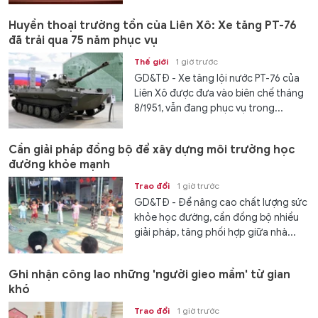
Huyền thoại trường tồn của Liên Xô: Xe tăng PT-76
đã trải qua 75 năm phục vụ
Thế giới
1 giờ trước
GD&TĐ - Xe tăng lội nước PT-76 của
Liên Xô được đưa vào biên chế tháng
8/1951, vẫn đang phục vụ trong...
Cần giải pháp đồng bộ để xây dựng môi trường học
đường khỏe mạnh
Trao đổi
1 giờ trước
GD&TĐ - Để nâng cao chất lượng sức
khỏe học đường, cần đồng bộ nhiều
giải pháp, tăng phối hợp giữa nhà...
Ghi nhận công lao những 'người gieo mầm' từ gian
khó
Trao đổi
1 giờ trước