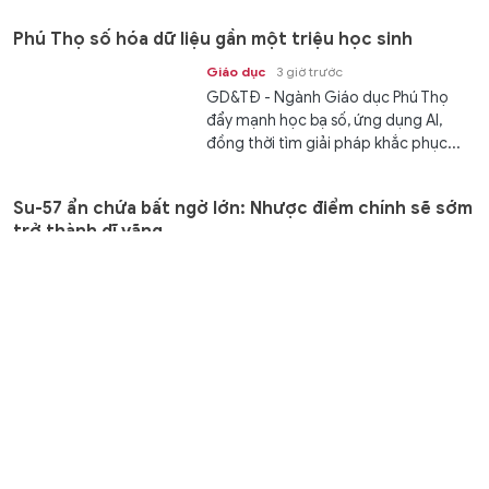
chào đón chuyến thăm cấp Nhà nước
Phú Thọ số hóa dữ liệu gần một triệu học sinh
của...
Giáo dục
3 giờ trước
GD&TĐ - Ngành Giáo dục Phú Thọ
đẩy mạnh học bạ số, ứng dụng AI,
đồng thời tìm giải pháp khắc phục...
Su-57 ẩn chứa bất ngờ lớn: Nhược điểm chính sẽ sớm
trở thành dĩ vãng
Thế giới
3 giờ trước
GD&TĐ - Các chuyên gia nước ngoài
đã giải thích những gì máy bay chiến
đấu Su-57 của Nga sẽ mang lại cho...
Phường Cát Lái ra mắt mô hình khu phố thông minh
Kết nối
4 giờ trước
GD&TĐ - UBND phường Cát Lái,
TPHCM vừa chính thức ra mắt mô