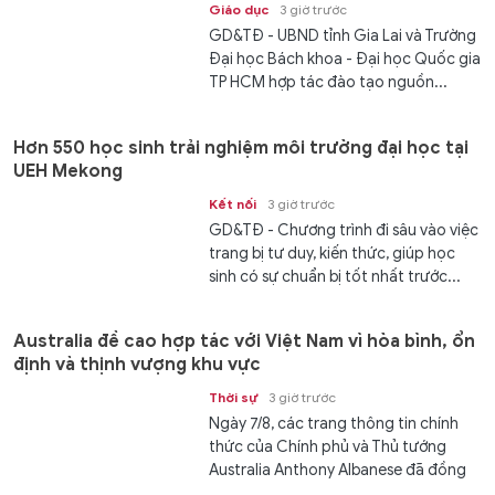
Giáo dục
3 giờ trước
GD&TĐ - UBND tỉnh Gia Lai và Trường
Đại học Bách khoa - Đại học Quốc gia
TP HCM hợp tác đào tạo nguồn...
Hơn 550 học sinh trải nghiệm môi trường đại học tại
UEH Mekong
Kết nối
3 giờ trước
GD&TĐ - Chương trình đi sâu vào việc
trang bị tư duy, kiến thức, giúp học
sinh có sự chuẩn bị tốt nhất trước...
Australia đề cao hợp tác với Việt Nam vì hòa bình, ổn
định và thịnh vượng khu vực
Thời sự
3 giờ trước
Ngày 7/8, các trang thông tin chính
thức của Chính phủ và Thủ tướng
Australia Anthony Albanese đã đồng
loạt đăng tải thông điệp trang trọng