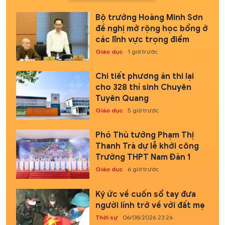
Bộ trưởng Hoàng Minh Sơn
đề nghị mở rộng học bổng ở
các lĩnh vực trọng điểm
Giáo dục
1 giờ trước
Chi tiết phương án thi lại
cho 328 thí sinh Chuyên
Tuyên Quang
Giáo dục
5 giờ trước
Phó Thủ tướng Phạm Thị
Thanh Trà dự lễ khởi công
Trường THPT Nam Đàn 1
Giáo dục
6 giờ trước
Ký ức về cuốn sổ tay đưa
người lính trở về với đất mẹ
Thời sự
06/08/2026 23:26