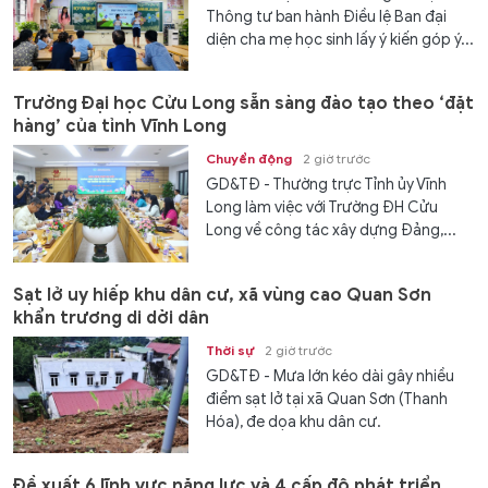
Thông tư ban hành Điều lệ Ban đại
diện cha mẹ học sinh lấy ý kiến góp ý...
Trường Đại học Cửu Long sẵn sàng đào tạo theo ‘đặt
hàng’ của tỉnh Vĩnh Long
Chuyển động
2 giờ trước
GD&TĐ - Thường trực Tỉnh ủy Vĩnh
Long làm việc với Trường ĐH Cửu
Long về công tác xây dựng Đảng,...
Sạt lở uy hiếp khu dân cư, xã vùng cao Quan Sơn
khẩn trương di dời dân
Thời sự
2 giờ trước
GD&TĐ - Mưa lớn kéo dài gây nhiều
điểm sạt lở tại xã Quan Sơn (Thanh
Hóa), đe dọa khu dân cư.
Đề xuất 6 lĩnh vực năng lực và 4 cấp độ phát triển