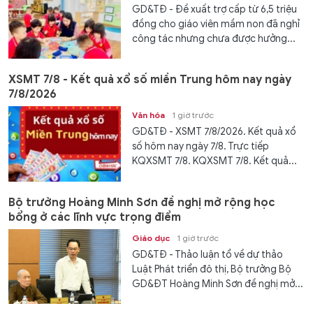
GD&TĐ - Đề xuất trợ cấp từ 6,5 triệu
đồng cho giáo viên mầm non đã nghỉ
công tác nhưng chưa được hưởng...
XSMT 7/8 - Kết quả xổ số miền Trung hôm nay ngày
7/8/2026
Văn hóa
1 giờ trước
GD&TĐ - XSMT 7/8/2026. Kết quả xổ
số hôm nay ngày 7/8. Trực tiếp
KQXSMT 7/8. KQXSMT 7/8. Kết quả...
Bộ trưởng Hoàng Minh Sơn đề nghị mở rộng học
bổng ở các lĩnh vực trọng điểm
Giáo dục
1 giờ trước
GD&TĐ - Thảo luận tổ về dự thảo
Luật Phát triển đô thị, Bộ trưởng Bộ
GD&ĐT Hoàng Minh Sơn đề nghị mở...