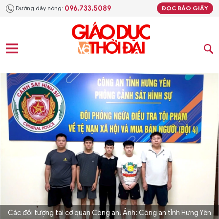
096.733.5089
Đường dây nóng:
ĐỌC BÁO GIẤY
Các đối tượng tại cơ quan Công an. Ảnh: Công an tỉnh Hưng Yên