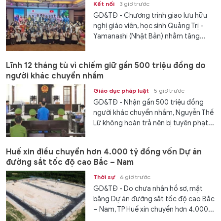
Kết nối
3 giờ trước
GD&TĐ - Chương trình giao lưu hữu
nghị giáo viên, học sinh Quảng Trị -
Yamanashi (Nhật Bản) nhằm tăng...
Lĩnh 12 tháng tù vì chiếm giữ gần 500 triệu đồng do
người khác chuyển nhầm
Giáo dục pháp luật
5 giờ trước
GD&TĐ - Nhận gần 500 triệu đồng
người khác chuyển nhầm, Nguyễn Thế
Lữ không hoàn trả nên bị tuyên phạt...
Huế xin điều chuyển hơn 4.000 tỷ đồng vốn Dự án
đường sắt tốc độ cao Bắc – Nam
Thời sự
6 giờ trước
GD&TĐ - Do chưa nhận hồ sơ, mặt
bằng Dự án đường sắt tốc độ cao Bắc
– Nam, TP Huế xin chuyển hơn 4.000...