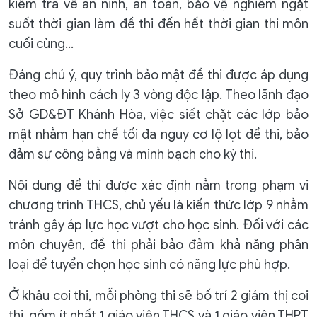
kiểm tra về an ninh, an toàn, bảo vệ nghiêm ngặt
suốt thời gian làm đề thi đến hết thời gian thi môn
cuối cùng...
Đáng chú ý, quy trình bảo mật đề thi được áp dụng
theo mô hình cách ly 3 vòng độc lập. Theo lãnh đạo
Sở GD&ĐT Khánh Hòa, việc siết chặt các lớp bảo
mật nhằm hạn chế tối đa nguy cơ lộ lọt đề thi, bảo
đảm sự công bằng và minh bạch cho kỳ thi.
Nội dung đề thi được xác định nằm trong phạm vi
chương trình THCS, chủ yếu là kiến thức lớp 9 nhằm
tránh gây áp lực học vượt cho học sinh. Đối với các
môn chuyên, đề thi phải bảo đảm khả năng phân
loại để tuyển chọn học sinh có năng lực phù hợp.
Ở khâu coi thi, mỗi phòng thi sẽ bố trí 2 giám thị coi
thi, gồm ít nhất 1 giáo viên THCS và 1 giáo viên THPT