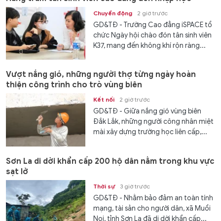
Chuyển động
2 giờ trước
GD&TĐ - Trường Cao đẳng iSPACE tổ
chức Ngày hội chào đón tân sinh viên
K37, mang đến không khí rộn ràng...
Vượt nắng gió, những người thợ từng ngày hoàn
thiện công trình cho trò vùng biên
Kết nối
2 giờ trước
GD&TĐ - Giữa nắng gió vùng biên
Đắk Lắk, những người công nhân miệt
mài xây dựng trường học liên cấp,...
Sơn La di dời khẩn cấp 200 hộ dân nằm trong khu vực
sạt lở
Thời sự
3 giờ trước
GD&TĐ - Nhằm bảo đảm an toàn tính
mạng, tài sản cho người dân, xã Muổi
Nọi, tỉnh Sơn La đã di dời khẩn cấp...