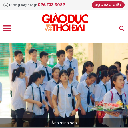
096.733.5089
Đường dây nóng:
ĐỌC BÁO GIẤY
Ảnh minh họa