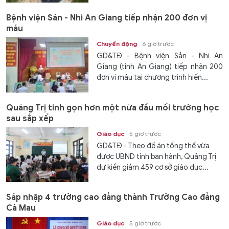
Bệnh viện Sản - Nhi An Giang tiếp nhận 200 đơn vị
máu
Chuyển động
6 giờ trước
GD&TĐ - Bệnh viện Sản - Nhi An
Giang (tỉnh An Giang) tiếp nhận 200
đơn vị máu tại chương trình hiến...
Quảng Trị tinh gọn hơn một nửa đầu mối trường học
sau sắp xếp
Giáo dục
5 giờ trước
GD&TĐ - Theo đề án tổng thể vừa
được UBND tỉnh ban hành, Quảng Trị
dự kiến giảm 459 cơ sở giáo dục...
Sáp nhập 4 trường cao đẳng thành Trường Cao đẳng
Cà Mau
Giáo dục
5 giờ trước