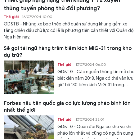
Thiết giáp hạng nặng trên khung T-72 xuyên
thủng tuyến phòng thủ đối phương?
Thế giới
16/07/2024 10:00
GD&TĐ - Những xe bọc thép chở quân sử dụng khung gầm xe
tăng chiến đấu chủ lực có lẽ là phương tiện cần thiết với Quân đội
Nga hiện nay.
Sẽ gọi tái ngũ hàng trăm tiêm kích MiG-31 trong kho
dự trữ?
Thế giới
17/07/2024 06:00
GD&TĐ - Các nguồn thông tin mở cho
biết đến năm 2018, Nga có thể vẫn lưu
giữ tới 130 tiêm kích MiG-31 trong...
Forbes nêu tên quốc gia có lực lượng pháo binh lớn
nhất thế giới
Thế giới
17/07/2024 23:01
GD&TĐ - Quân đội Nga có kho vũ khí
pháo lớn nhất và cũng có nguồn cung