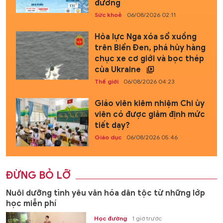
đường
Sức khoẻ
06/08/2026 02:11
Hỏa lực Nga xóa sổ xuồng
trên Biển Đen, phá hủy hàng
chục xe cơ giới và bọc thép
của Ukraine
Thế giới
06/08/2026 04:23
Giáo viên kiêm nhiệm Chi ủy
viên có được giảm định mức
tiết dạy?
Giáo dục
06/08/2026 05:46
ĐỪNG BỎ LỠ
Nuôi dưỡng tình yêu văn hóa dân tộc từ những lớp
học miễn phí
Học đường
1 giờ trước