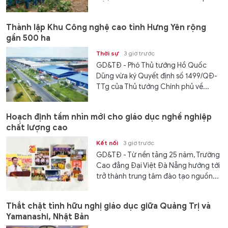
Thành lập Khu Công nghệ cao tỉnh Hưng Yên rộng
gần 500 ha
Thời sự
3 giờ trước
GD&TĐ - Phó Thủ tướng Hồ Quốc
Dũng vừa ký Quyết định số 1499/QĐ-
TTg của Thủ tướng Chính phủ về...
Hoạch định tầm nhìn mới cho giáo dục nghề nghiệp
chất lượng cao
Kết nối
3 giờ trước
GD&TĐ - Từ nền tảng 25 năm, Trường
Cao đẳng Đại Việt Đà Nẵng hướng tới
trở thành trung tâm đào tạo nguồn...
Thắt chặt tình hữu nghị giáo dục giữa Quảng Trị và
Yamanashi, Nhật Bản