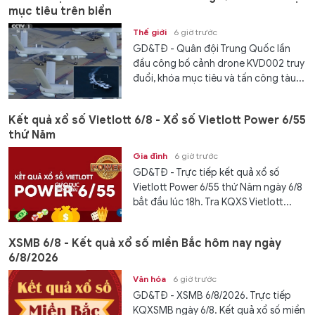
mục tiêu trên biển
Thế giới
6 giờ trước
GD&TĐ - Quân đội Trung Quốc lần
đầu công bố cảnh drone KVD002 truy
đuổi, khóa mục tiêu và tấn công tàu...
Kết quả xổ số Vietlott 6/8 - Xổ số Vietlott Power 6/55
thứ Năm
Gia đình
6 giờ trước
GD&TĐ - Trực tiếp kết quả xổ số
Vietlott Power 6/55 thứ Năm ngày 6/8
bắt đầu lúc 18h. Tra KQXS Vietlott...
XSMB 6/8 - Kết quả xổ số miền Bắc hôm nay ngày
6/8/2026
Văn hóa
6 giờ trước
GD&TĐ - XSMB 6/8/2026. Trực tiếp
KQXSMB ngày 6/8. Kết quả xổ số miền