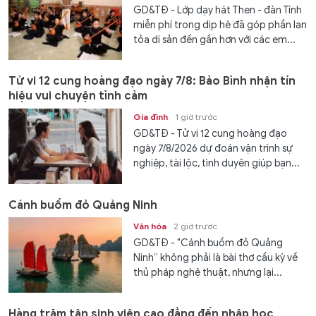
GD&TĐ - Lớp dạy hát Then - đàn Tính
miễn phí trong dịp hè đã góp phần lan
tỏa di sản đến gần hơn với các em...
Tử vi 12 cung hoàng đạo ngày 7/8: Bảo Bình nhận tín
hiệu vui chuyện tình cảm
Gia đình
1 giờ trước
GD&TĐ - Tử vi 12 cung hoàng đạo
ngày 7/8/2026 dự đoán vận trình sự
nghiệp, tài lộc, tình duyên giúp bạn...
Cánh buồm đỏ Quảng Ninh
Văn hóa
2 giờ trước
GD&TĐ - "Cánh buồm đỏ Quảng
Ninh” không phải là bài thơ cầu kỳ về
thủ pháp nghệ thuật, nhưng lại...
Hàng trăm tân sinh viên cao đẳng đến nhập học