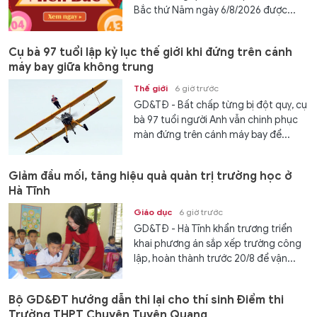
Bắc thứ Năm ngày 6/8/2026 được...
Cụ bà 97 tuổi lập kỷ lục thế giới khi đứng trên cánh
máy bay giữa không trung
Thế giới
6 giờ trước
GD&TĐ - Bất chấp từng bị đột quỵ, cụ
bà 97 tuổi người Anh vẫn chinh phục
màn đứng trên cánh máy bay để...
Giảm đầu mối, tăng hiệu quả quản trị trường học ở
Hà Tĩnh
Giáo dục
6 giờ trước
GD&TĐ - Hà Tĩnh khẩn trương triển
khai phương án sắp xếp trường công
lập, hoàn thành trước 20/8 để vận...
Bộ GD&ĐT hướng dẫn thi lại cho thí sinh Điểm thi
Trường THPT Chuyên Tuyên Quang