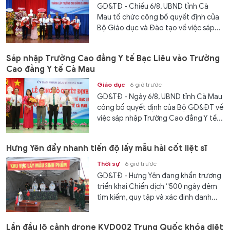
GD&TĐ - Chiều 6/8, UBND tỉnh Cà
Mau tổ chức công bố quyết định của
Bộ Giáo dục và Đào tạo về việc sáp...
Sáp nhập Trường Cao đẳng Y tế Bạc Liêu vào Trường
Cao đẳng Y tế Cà Mau
Giáo dục
6 giờ trước
GD&TĐ - Ngày 6/8, UBND tỉnh Cà Mau
công bố quyết định của Bộ GD&ĐT về
việc sáp nhập Trường Cao đẳng Y tế...
Hưng Yên đẩy nhanh tiến độ lấy mẫu hài cốt liệt sĩ
Thời sự
6 giờ trước
GD&TĐ - Hưng Yên đang khẩn trương
triển khai Chiến dịch “500 ngày đêm
tìm kiếm, quy tập và xác định danh...
Lần đầu lộ cảnh drone KVD002 Trung Quốc khóa diệt