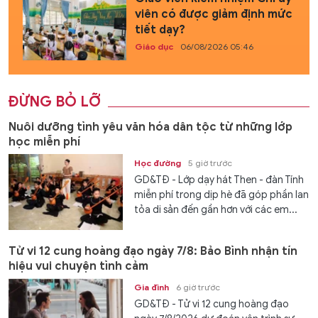
viên có được giảm định mức
tiết dạy?
Giáo dục
06/08/2026 05:46
ĐỪNG BỎ LỠ
Nuôi dưỡng tình yêu văn hóa dân tộc từ những lớp
học miễn phí
Học đường
5 giờ trước
GD&TĐ - Lớp dạy hát Then - đàn Tính
miễn phí trong dịp hè đã góp phần lan
tỏa di sản đến gần hơn với các em...
Tử vi 12 cung hoàng đạo ngày 7/8: Bảo Bình nhận tín
hiệu vui chuyện tình cảm
Gia đình
6 giờ trước
GD&TĐ - Tử vi 12 cung hoàng đạo