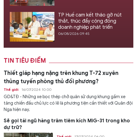
TP Huế cam kết tháo gỡ nút
thắt, thúc đẩy cộng đồng
doanh nghiệp phát triển
06/08/2026 09:45
TIN TIÊU ĐIỂM
Thiết giáp hạng nặng trên khung T-72 xuyên
thủng tuyến phòng thủ đối phương?
Thế giới
16/07/2024 10:00
GD&TĐ - Những xe bọc thép chở quân sử dụng khung gầm xe
tăng chiến đấu chủ lực có lẽ là phương tiện cần thiết với Quân đội
Nga hiện nay.
Sẽ gọi tái ngũ hàng trăm tiêm kích MiG-31 trong kho
dự trữ?
Thế giới
17/07/2024 06:00