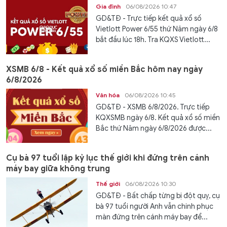
Gia đình
06/08/2026 10:47
GD&TĐ - Trực tiếp kết quả xổ số
Vietlott Power 6/55 thứ Năm ngày 6/8
bắt đầu lúc 18h. Tra KQXS Vietlott...
XSMB 6/8 - Kết quả xổ số miền Bắc hôm nay ngày
6/8/2026
Văn hóa
06/08/2026 10:45
GD&TĐ - XSMB 6/8/2026. Trực tiếp
KQXSMB ngày 6/8. Kết quả xổ số miền
Bắc thứ Năm ngày 6/8/2026 được...
Cụ bà 97 tuổi lập kỷ lục thế giới khi đứng trên cánh
máy bay giữa không trung
Thế giới
06/08/2026 10:30
GD&TĐ - Bất chấp từng bị đột quỵ, cụ
bà 97 tuổi người Anh vẫn chinh phục
màn đứng trên cánh máy bay để...