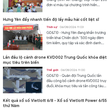
đơn vị máu tại chương trình hiến...
Hưng Yên đẩy nhanh tiến độ lấy mẫu hài cốt liệt sĩ
Thời sự
06/08/2026 11:03
GD&TĐ - Hưng Yên đang khẩn trương
triển khai Chiến dịch “500 ngày đêm
tìm kiếm, quy tập và xác định danh...
Lần đầu lộ cảnh drone KVD002 Trung Quốc khóa diệt
mục tiêu trên biển
Thế giới
06/08/2026 11:00
GD&TĐ - Quân đội Trung Quốc lần
đầu công bố cảnh drone KVD002 truy
đuổi, khóa mục tiêu và tấn công tàu...
Kết quả xổ số Vietlott 6/8 - Xổ số Vietlott Power 6/55
thứ Năm