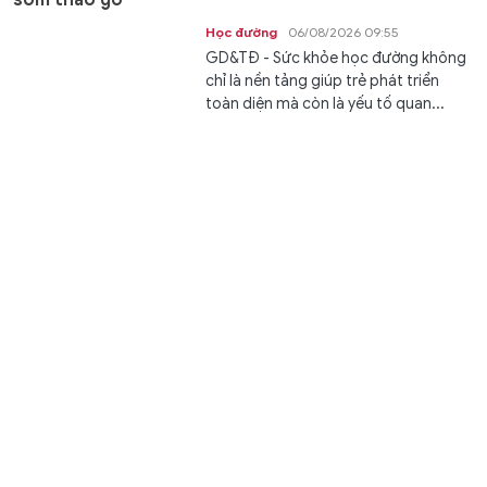
Học đường
06/08/2026 09:55
GD&TĐ - Sức khỏe học đường không
chỉ là nền tảng giúp trẻ phát triển
toàn diện mà còn là yếu tố quan...
XSMT 6/8 - Kết quả xổ số miền Trung hôm nay ngày
6/8/2026
Văn hóa
06/08/2026 09:53
GD&TĐ - XSMT 6/8/2026. Kết quả xổ
số hôm nay ngày 6/8. Trực tiếp
KQXSMT 6/8. KQXSMT 6/8. Kết quả...
3 Hiệu trưởng trường cao đẳng ở Cà Mau được bổ
nhiệm làm Phó Giám đốc Sở
Chuyển động
06/08/2026 09:51
GD&TĐ - Chủ tịch UBND tỉnh Cà Mau
có quyết định điều động, bổ nhiệm 3
Hiệu trưởng trường cao đẳng làm...