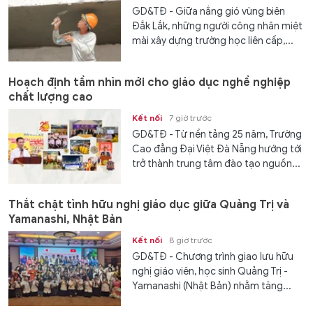
GD&TĐ - Giữa nắng gió vùng biên
Đắk Lắk, những người công nhân miệt
mài xây dựng trường học liên cấp,...
Hoạch định tầm nhìn mới cho giáo dục nghề nghiệp
chất lượng cao
Kết nối
7 giờ trước
GD&TĐ - Từ nền tảng 25 năm, Trường
Cao đẳng Đại Việt Đà Nẵng hướng tới
trở thành trung tâm đào tạo nguồn...
Thắt chặt tình hữu nghị giáo dục giữa Quảng Trị và
Yamanashi, Nhật Bản
Kết nối
8 giờ trước
GD&TĐ - Chương trình giao lưu hữu
nghị giáo viên, học sinh Quảng Trị -
Yamanashi (Nhật Bản) nhằm tăng...