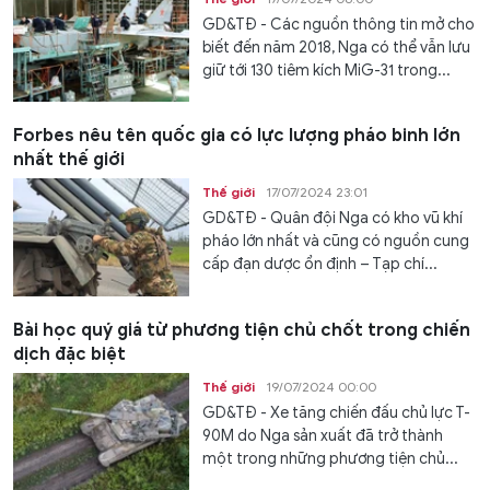
GD&TĐ - Các nguồn thông tin mở cho
biết đến năm 2018, Nga có thể vẫn lưu
giữ tới 130 tiêm kích MiG-31 trong...
Forbes nêu tên quốc gia có lực lượng pháo binh lớn
nhất thế giới
Thế giới
17/07/2024 23:01
GD&TĐ - Quân đội Nga có kho vũ khí
pháo lớn nhất và cũng có nguồn cung
cấp đạn dược ổn định – Tạp chí...
Bài học quý giá từ phương tiện chủ chốt trong chiến
dịch đặc biệt
Thế giới
19/07/2024 00:00
GD&TĐ - Xe tăng chiến đấu chủ lực T-
90M do Nga sản xuất đã trở thành
một trong những phương tiện chủ...