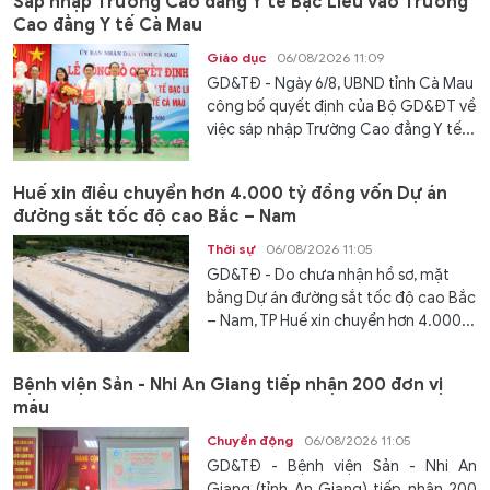
Sáp nhập Trường Cao đẳng Y tế Bạc Liêu vào Trường
Cao đẳng Y tế Cà Mau
Giáo dục
06/08/2026 11:09
GD&TĐ - Ngày 6/8, UBND tỉnh Cà Mau
công bố quyết định của Bộ GD&ĐT về
việc sáp nhập Trường Cao đẳng Y tế...
Huế xin điều chuyển hơn 4.000 tỷ đồng vốn Dự án
đường sắt tốc độ cao Bắc – Nam
Thời sự
06/08/2026 11:05
GD&TĐ - Do chưa nhận hồ sơ, mặt
bằng Dự án đường sắt tốc độ cao Bắc
– Nam, TP Huế xin chuyển hơn 4.000...
Bệnh viện Sản - Nhi An Giang tiếp nhận 200 đơn vị
máu
Chuyển động
06/08/2026 11:05
GD&TĐ - Bệnh viện Sản - Nhi An
Giang (tỉnh An Giang) tiếp nhận 200