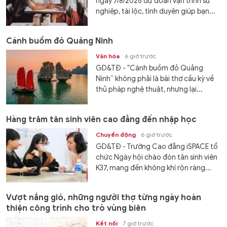
ngày 7/8/2026 dự đoán vận trình sự
nghiệp, tài lộc, tình duyên giúp bạn...
Cánh buồm đỏ Quảng Ninh
Văn hóa
6 giờ trước
GD&TĐ - "Cánh buồm đỏ Quảng
Ninh” không phải là bài thơ cầu kỳ về
thủ pháp nghệ thuật, nhưng lại...
Hàng trăm tân sinh viên cao đẳng đến nhập học
Chuyển động
6 giờ trước
GD&TĐ - Trường Cao đẳng iSPACE tổ
chức Ngày hội chào đón tân sinh viên
K37, mang đến không khí rộn ràng...
Vượt nắng gió, những người thợ từng ngày hoàn
thiện công trình cho trò vùng biên
Kết nối
7 giờ trước