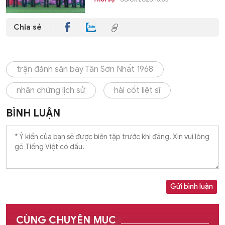
Chia sẻ
trận đánh sân bay Tân Sơn Nhất 1968
nhân chứng lịch sử
hài cốt liệt sĩ
BÌNH LUẬN
Gửi bình luận
CÙNG CHUYÊN MỤC