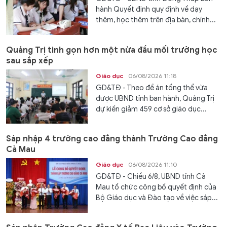
hành Quyết định quy định về dạy
thêm, học thêm trên địa bàn, chính...
Quảng Trị tinh gọn hơn một nửa đầu mối trường học
sau sắp xếp
Giáo dục
06/08/2026 11:18
GD&TĐ - Theo đề án tổng thể vừa
được UBND tỉnh ban hành, Quảng Trị
dự kiến giảm 459 cơ sở giáo dục...
Sáp nhập 4 trường cao đẳng thành Trường Cao đẳng
Cà Mau
Giáo dục
06/08/2026 11:10
GD&TĐ - Chiều 6/8, UBND tỉnh Cà
Mau tổ chức công bố quyết định của
Bộ Giáo dục và Đào tạo về việc sáp...