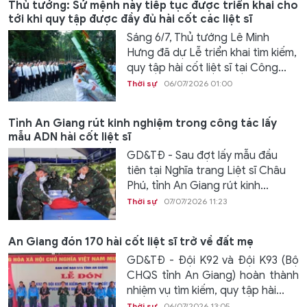
Thủ tướng: Sứ mệnh này tiếp tục được triển khai cho
tới khi quy tập được đầy đủ hài cốt các liệt sĩ
Sáng 6/7, Thủ tướng Lê Minh
Hưng đã dự Lễ triển khai tìm kiếm,
quy tập hài cốt liệt sĩ tại Công...
Thời sự
06/07/2026 01:00
Tỉnh An Giang rút kinh nghiệm trong công tác lấy
mẫu ADN hài cốt liệt sĩ
GD&TĐ - Sau đợt lấy mẫu đầu
tiên tại Nghĩa trang Liệt sĩ Châu
Phú, tỉnh An Giang rút kinh...
Thời sự
07/07/2026 11:23
An Giang đón 170 hài cốt liệt sĩ trở về đất mẹ
GD&TĐ - Đội K92 và Đội K93 (Bộ
CHQS tỉnh An Giang) hoàn thành
nhiệm vụ tìm kiếm, quy tập hài...
Thời sự
06/07/2026 13:05