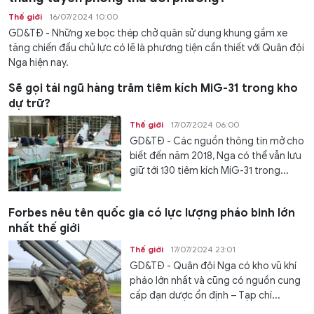
Thế giới
16/07/2024 10:00
GD&TĐ - Những xe bọc thép chở quân sử dụng khung gầm xe
tăng chiến đấu chủ lực có lẽ là phương tiện cần thiết với Quân đội
Nga hiện nay.
Sẽ gọi tái ngũ hàng trăm tiêm kích MiG-31 trong kho
dự trữ?
Thế giới
17/07/2024 06:00
GD&TĐ - Các nguồn thông tin mở cho
biết đến năm 2018, Nga có thể vẫn lưu
giữ tới 130 tiêm kích MiG-31 trong...
Forbes nêu tên quốc gia có lực lượng pháo binh lớn
nhất thế giới
Thế giới
17/07/2024 23:01
GD&TĐ - Quân đội Nga có kho vũ khí
pháo lớn nhất và cũng có nguồn cung
cấp đạn dược ổn định – Tạp chí...