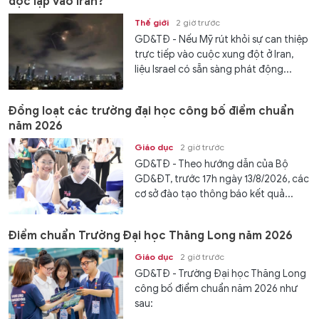
độc lập vào Iran?
Thế giới
2 giờ trước
GD&TĐ - Nếu Mỹ rút khỏi sự can thiệp
trực tiếp vào cuộc xung đột ở Iran,
liệu Israel có sẵn sàng phát động...
Đồng loạt các trường đại học công bố điểm chuẩn
năm 2026
Giáo dục
2 giờ trước
GD&TĐ - Theo hướng dẫn của Bộ
GD&ĐT, trước 17h ngày 13/8/2026, các
cơ sở đào tạo thông báo kết quả...
Điểm chuẩn Trường Đại học Thăng Long năm 2026
Giáo dục
2 giờ trước
GD&TĐ - Trường Đại học Thăng Long
công bố điểm chuẩn năm 2026 như
sau: