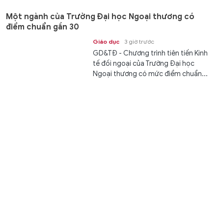
Một ngành của Trường Đại học Ngoại thương có
điểm chuẩn gần 30
Giáo dục
3 giờ trước
GD&TĐ - Chương trình tiên tiến Kinh
tế đối ngoại của Trường Đại học
Ngoại thương có mức điểm chuẩn...
Trường Đại học Tài chính – Ngân hàng Hà Nội công bố
điểm chuẩn năm 2026
Giáo dục
3 giờ trước
GD&TĐ - Chiều 9/8, Trường Đại học
Tài chính – Ngân hàng Hà Nội (FBU)
công bố điểm chuẩn trúng tuyển...
XSMT 9/8 - Kết quả xổ số miền Trung ngày 9/8/2026
Văn hóa
3 giờ trước
GD&TĐ - XSMT 9/8/2026. Kết quả xổ