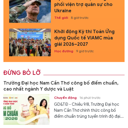
phối viện trợ quân sự cho
Ukraine
Thế giới
8 giờ trước
Khởi động Kỳ thi Toán Ứng
dụng Quốc tế VIAMC mùa
giải 2026–2027
Học đường
9 giờ trước
ĐỪNG BỎ LỠ
Trường Đại học Nam Cần Thơ công bố điểm chuẩn,
cao nhất ngành Y dược và Luật
Chuyển động
16 phút trước
GD&TĐ - Chiều 9/8, Trường Đại học
Nam Cần Thơ chính thức công bố
điểm chuẩn trúng tuyển trình độ đại...