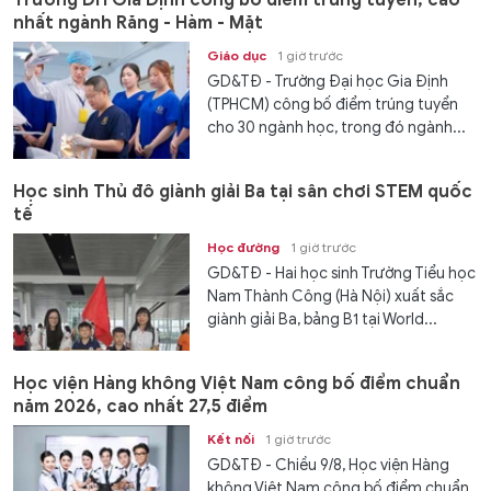
nhất ngành Răng - Hàm - Mặt
Giáo dục
1 giờ trước
GD&TĐ - Trường Đại học Gia Định
(TPHCM) công bố điểm trúng tuyển
cho 30 ngành học, trong đó ngành...
Học sinh Thủ đô giành giải Ba tại sân chơi STEM quốc
tế
Học đường
1 giờ trước
GD&TĐ - Hai học sinh Trường Tiểu học
Nam Thành Công (Hà Nội) xuất sắc
giành giải Ba, bảng B1 tại World...
Học viện Hàng không Việt Nam công bố điểm chuẩn
năm 2026, cao nhất 27,5 điểm
Kết nối
1 giờ trước
GD&TĐ - Chiều 9/8, Học viện Hàng
không Việt Nam công bố điểm chuẩn