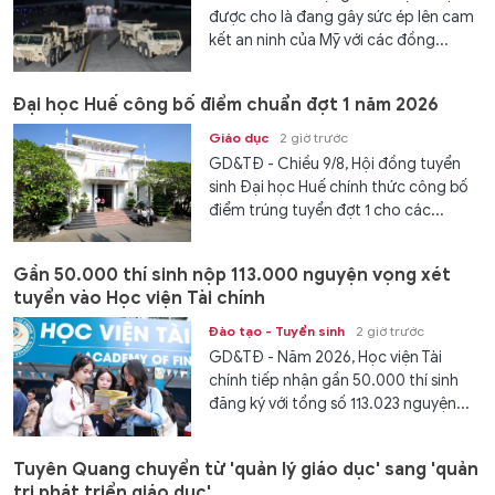
được cho là đang gây sức ép lên cam
kết an ninh của Mỹ với các đồng...
Đại học Huế công bố điểm chuẩn đợt 1 năm 2026
Giáo dục
2 giờ trước
GD&TĐ - Chiều 9/8, Hội đồng tuyển
sinh Đại học Huế chính thức công bố
điểm trúng tuyển đợt 1 cho các...
Gần 50.000 thí sinh nộp 113.000 nguyện vọng xét
tuyển vào Học viện Tài chính
Đào tạo - Tuyển sinh
2 giờ trước
GD&TĐ - Năm 2026, Học viện Tài
chính tiếp nhận gần 50.000 thí sinh
đăng ký với tổng số 113.023 nguyện...
Tuyên Quang chuyển từ 'quản lý giáo dục' sang 'quản
trị phát triển giáo dục'