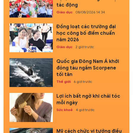
tác động
Giáo dục
08/08/2026 14:34
Đồng loạt các trường đại
học công bố điểm chuẩn
năm 2026
Giáo dục
2 giờ trước
Quốc gia Đông Nam Á khởi
đóng tàu ngầm Scorpene
tối tân
Thế giới
6 giờ trước
Lợi ích bất ngờ khi chải tóc
mỗi ngày
Sức khoẻ
4 giờ trước
Mỹ cách chức vị tướng điều