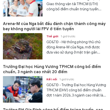
Giao thông vận tải TPHCM (UTH)
công bố điểm chuẩn trúng tuyển...
Arena-M của Nga bắt đầu đánh chặn thành công máy
bay không người lái FPV ở tiền tuyến
Thế giới
1 giờ trước
GD&TĐ - Hệ thống phòng thủ chủ
động Arena-M của Nga, mới được
đưa vào sử dụng ở mặt trận gần...
Trường Đại học Hùng Vương TPHCM công bố điểm
chuẩn, 3 ngành cao nhất 20 điểm
Kết nối
1 giờ trước
GD&TĐ - Trường Đại học Hùng Vương
TPHCM (DHV) công bố điểm chuẩn
đợt 1 năm 2026, 3 ngành cao nhất là...
Trường ĐH Gia Định công bố điểm trúng tuyển, cao