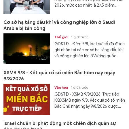
2026, mức cao nhất là 27,5 điểm,...
Cơ sở hạ tầng dầu khí và công nghiệp lớn ở Saudi
Arabia bị tấn công
Thế giới
1 giờ trước
GD&TĐ - Đêm 8/8, loạt sự cố đã được
ghi nhận tại các cơ sở hạ tầng dầu khí
và công nghiệp lớn ở Vương quốc...
XSMB 9/8 - Kết quả xổ số miền Bắc hôm nay ngày
9/8/2026
Văn hóa
1 giờ trước
GD&TĐ - XSMB 9/8/2026. Trực tiếp
KQXSMB ngày 9/8. Kết quả xổ số miền
Bắc Chủ nhật ngày 9/8/2026 được...
Israel chuẩn bị phát động một chiến dịch quân sự