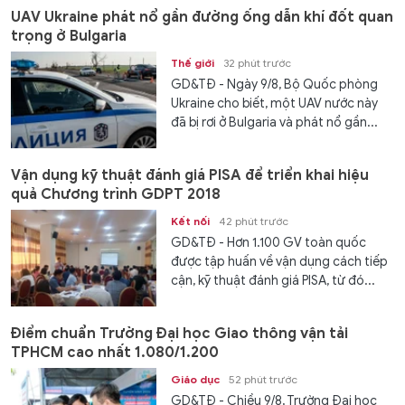
UAV Ukraine phát nổ gần đường ống dẫn khí đốt quan
trọng ở Bulgaria
Thế giới
32 phút trước
GD&TĐ - Ngày 9/8, Bộ Quốc phòng
Ukraine cho biết, một UAV nước này
đã bị rơi ở Bulgaria và phát nổ gần...
Vận dụng kỹ thuật đánh giá PISA để triển khai hiệu
quả Chương trình GDPT 2018
Kết nối
42 phút trước
GD&TĐ - Hơn 1.100 GV toàn quốc
được tập huấn về vận dụng cách tiếp
cận, kỹ thuật đánh giá PISA, từ đó...
Điểm chuẩn Trường Đại học Giao thông vận tải
TPHCM cao nhất 1.080/1.200
Giáo dục
52 phút trước
GD&TĐ - Chiều 9/8, Trường Đại học