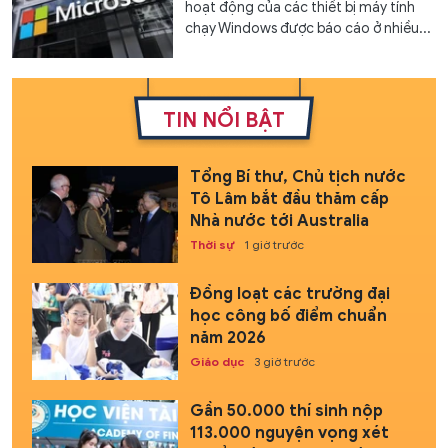
hoạt động của các thiết bị máy tính
chạy Windows được báo cáo ở nhiều...
TIN NỔI BẬT
Tổng Bí thư, Chủ tịch nước
Tô Lâm bắt đầu thăm cấp
Nhà nước tới Australia
Thời sự
1 giờ trước
Đồng loạt các trường đại
học công bố điểm chuẩn
năm 2026
Giáo dục
3 giờ trước
Gần 50.000 thí sinh nộp
113.000 nguyện vọng xét