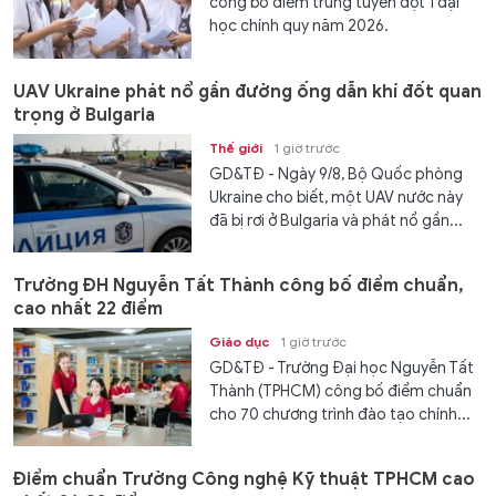
công bố điểm trúng tuyển đợt 1 đại
học chính quy năm 2026.
UAV Ukraine phát nổ gần đường ống dẫn khí đốt quan
trọng ở Bulgaria
Thế giới
1 giờ trước
GD&TĐ - Ngày 9/8, Bộ Quốc phòng
Ukraine cho biết, một UAV nước này
đã bị rơi ở Bulgaria và phát nổ gần...
Trường ĐH Nguyễn Tất Thành công bố điểm chuẩn,
cao nhất 22 điểm
Giáo dục
1 giờ trước
GD&TĐ - Trường Đại học Nguyễn Tất
Thành (TPHCM) công bố điểm chuẩn
cho 70 chương trình đào tạo chính...
Điểm chuẩn Trường Công nghệ Kỹ thuật TPHCM cao