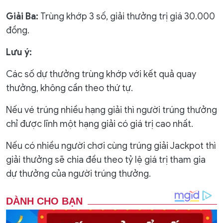
Giải Ba:
Trùng khớp 3 số, giải thưởng trị giá 30.000
đồng.
Lưu ý:
Các số dự thưởng trùng khớp với kết quả quay
thưởng, không cần theo thứ tự.
Nếu vé trúng nhiều hạng giải thì người trúng thưởng
chỉ được lĩnh một hạng giải có giá trị cao nhất.
Nếu có nhiều người chơi cùng trúng giải Jackpot thì
giải thưởng sẽ chia đều theo tỷ lệ giá trị tham gia
dự thưởng của người trúng thưởng.