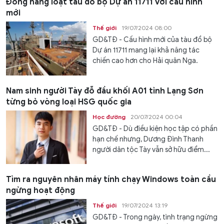
Đóng hàng loạt tàu đổ bộ Dự án 11711 với cấu hình
mới
Thế giới
19/07/2024 08:00
GD&TĐ - Cấu hình mới của tàu đổ bộ
Dự án 11711 mang lại khả năng tác
chiến cao hơn cho Hải quân Nga.
Nam sinh người Tày đỗ đầu khối A01 tỉnh Lạng Sơn
từng bỏ vòng loại HSG quốc gia
Học đường
20/07/2024 00:04
GD&TĐ - Dù điều kiện học tập có phần
hạn chế nhưng, Dương Đình Thanh
người dân tộc Tày vẫn sở hữu điểm...
Tìm ra nguyên nhân máy tính chạy Windows toàn cầu
ngừng hoạt động
Thế giới
19/07/2024 13:19
GD&TĐ - Trong ngày, tình trạng ngừng