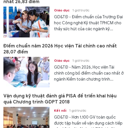
nhất 26,83 điểm
Giáo dục
1 giờ trước
GD&TĐ - Điểm chuẩn của Trường Đại
học Công nghệ Kỹ thuật TPHCM cho
thấy sức hút của các ngành kỹ...
Điểm chuẩn năm 2026 Học viện Tài chính cao nhất
28,07 điểm
Giáo dục
1 giờ trước
GD&TĐ - Năm 2026, Học viện Tài
chính công bố điểm chuẩn cao nhất ở
ngành Kiểm toán chương trình...
Vận dụng kỹ thuật đánh giá PISA để triển khai hiệu
quả Chương trình GDPT 2018
Kết nối
1 giờ trước
GD&TĐ - Hơn 1.100 GV toàn quốc
được tập huấn về vận dụng cách tiếp