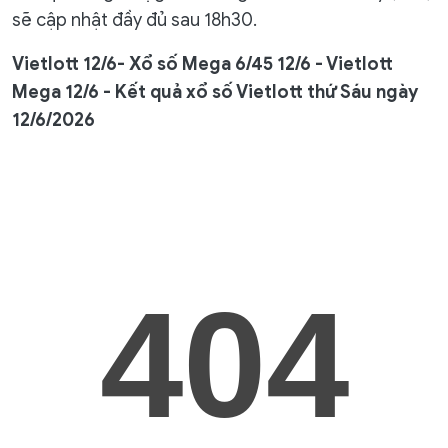
sẽ cập nhật đầy đủ sau 18h30.
Vietlott 12/6- Xổ số Mega 6/45 12/6 - Vietlott
Mega 12/6 - Kết quả xổ số Vietlott thứ Sáu ngày
12/6/2026