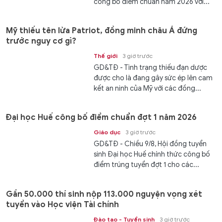
công bố điểm chuẩn năm 2026 với...
Mỹ thiếu tên lửa Patriot, đồng minh châu Á đứng
trước nguy cơ gì?
Thế giới
3 giờ trước
GD&TĐ - Tình trạng thiếu đạn dược
được cho là đang gây sức ép lên cam
kết an ninh của Mỹ với các đồng...
Đại học Huế công bố điểm chuẩn đợt 1 năm 2026
Giáo dục
3 giờ trước
GD&TĐ - Chiều 9/8, Hội đồng tuyển
sinh Đại học Huế chính thức công bố
điểm trúng tuyển đợt 1 cho các...
Gần 50.000 thí sinh nộp 113.000 nguyện vọng xét
tuyển vào Học viện Tài chính
Đào tạo - Tuyển sinh
3 giờ trước