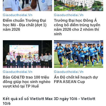
Kết quả xổ số Vietlott Max 3D ngày 10/6 - Vietlott
10/6