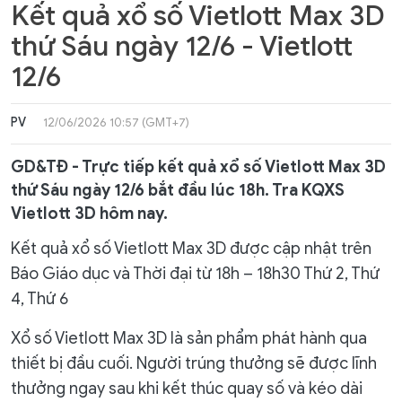
Kết quả xổ số Vietlott Max 3D
thứ Sáu ngày 12/6 - Vietlott
12/6
PV
12/06/2026 10:57 (GMT+7)
GD&TĐ - Trực tiếp kết quả xổ số Vietlott Max 3D
thứ Sáu ngày 12/6 bắt đầu lúc 18h. Tra KQXS
Vietlott 3D hôm nay.
Kết quả xổ số Vietlott Max 3D được cập nhật trên
Báo Giáo dục và Thời đại từ 18h – 18h30 Thứ 2, Thứ
4, Thứ 6
Xổ số Vietlott Max 3D là sản phẩm phát hành qua
thiết bị đầu cuối. Người trúng thưởng sẽ được lĩnh
thưởng ngay sau khi kết thúc quay số và kéo dài