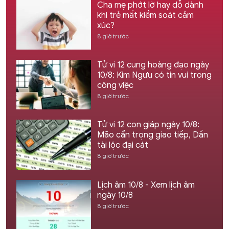
Cha mẹ phớt lờ hay dỗ dành
khi trẻ mất kiểm soát cảm
xúc?
8 giờ trước
Tử vi 12 cung hoàng đạo ngày
10/8: Kim Ngưu có tin vui trong
công việc
8 giờ trước
Tử vi 12 con giáp ngày 10/8:
Mão cẩn trọng giao tiếp, Dần
tài lộc đại cát
8 giờ trước
Lịch âm 10/8 - Xem lịch âm
ngày 10/8
8 giờ trước