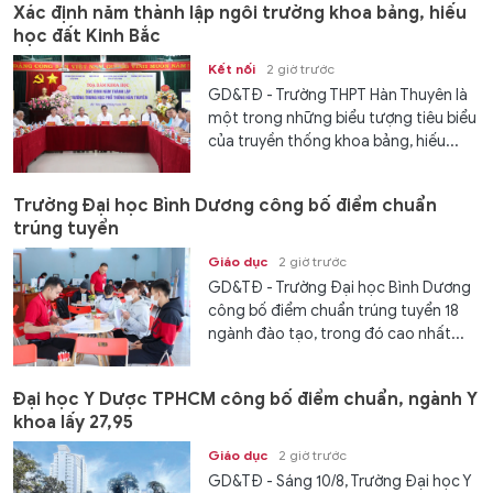
Xác định năm thành lập ngôi trường khoa bảng, hiếu
học đất Kinh Bắc
Kết nối
2 giờ trước
GD&TĐ - Trường THPT Hàn Thuyên là
một trong những biểu tượng tiêu biểu
của truyền thống khoa bảng, hiếu...
Trường Đại học Bình Dương công bố điểm chuẩn
trúng tuyển
Giáo dục
2 giờ trước
GD&TĐ - Trường Đại học Bình Dương
công bố điểm chuẩn trúng tuyển 18
ngành đào tạo, trong đó cao nhất...
Đại học Y Dược TPHCM công bố điểm chuẩn, ngành Y
khoa lấy 27,95
Giáo dục
2 giờ trước
GD&TĐ - Sáng 10/8, Trường Đại học Y