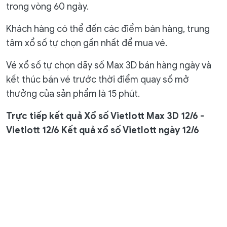
trong vòng 60 ngày.
Khách hàng có thể đến các điểm bán hàng, trung
tâm xổ số tự chọn gần nhất để mua vé.
Vé xổ số tự chọn dãy số Max 3D bán hàng ngày và
kết thúc bán vé trước thời điểm quay số mở
thưởng của sản phẩm là 15 phút.
Trực tiếp kết quả Xổ số Vietlott Max 3D 12/6 -
Vietlott 12/6 Kết quả xổ số Vietlott ngày 12/6