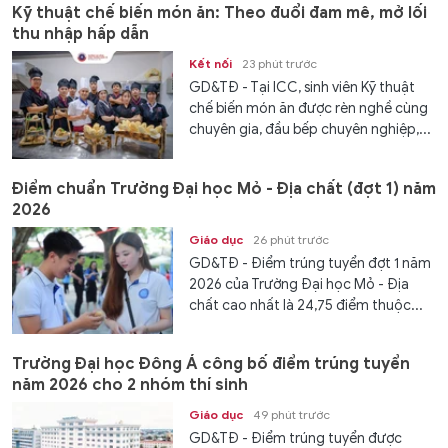
Kỹ thuật chế biến món ăn: Theo đuổi đam mê, mở lối
thu nhập hấp dẫn
Kết nối
23 phút trước
GD&TĐ - Tại ICC, sinh viên Kỹ thuật
chế biến món ăn được rèn nghề cùng
chuyên gia, đầu bếp chuyên nghiệp,...
Điểm chuẩn Trường Đại học Mỏ - Địa chất (đợt 1) năm
2026
Giáo dục
26 phút trước
GD&TĐ - Điểm trúng tuyển đợt 1 năm
2026 của Trường Đại học Mỏ - Địa
chất cao nhất là 24,75 điểm thuộc...
Trường Đại học Đông Á công bố điểm trúng tuyển
năm 2026 cho 2 nhóm thí sinh
Giáo dục
49 phút trước
GD&TĐ - Điểm trúng tuyển được