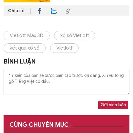
Chia sẻ
Vietlott Max 3D
xổ số Vietlott
kết quả xổ số
Vietlott
BÌNH LUẬN
Gửi bình luận
CÙNG CHUYÊN MỤC