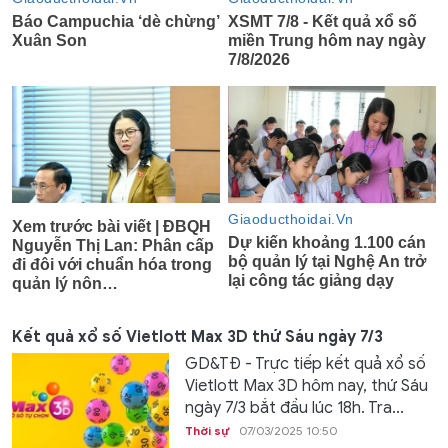
Kết quả xổ số Vietlott Max 3D thứ Sáu ngày 7/3
GD&TĐ - Trực tiếp kết quả xổ số
Vietlott Max 3D hôm nay, thứ Sáu
ngày 7/3 bắt đầu lúc 18h. Tra...
Thời sự
07/03/2025 10:50