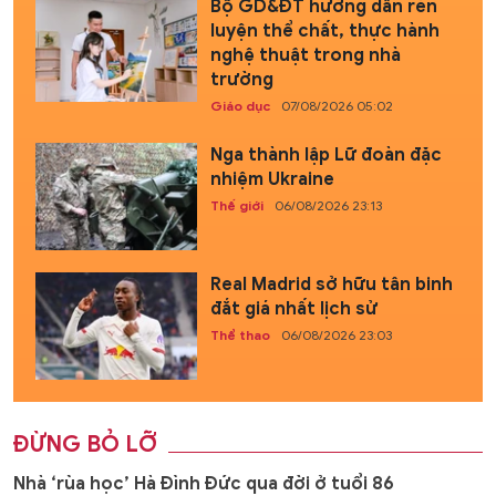
Bộ GD&ĐT hướng dẫn rèn
luyện thể chất, thực hành
nghệ thuật trong nhà
trường
Giáo dục
07/08/2026 05:02
Nga thành lập Lữ đoàn đặc
nhiệm Ukraine
Thế giới
06/08/2026 23:13
Real Madrid sở hữu tân binh
đắt giá nhất lịch sử
Thể thao
06/08/2026 23:03
ĐỪNG BỎ LỠ
Nhà ‘rùa học’ Hà Đình Đức qua đời ở tuổi 86