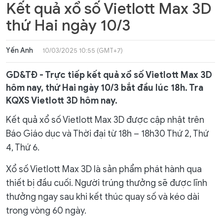
Kết quả xổ số Vietlott Max 3D
thứ Hai ngày 10/3
Yến Anh
10/03/2025 10:55 (GMT+7)
GD&TĐ - Trực tiếp kết quả xổ số Vietlott Max 3D
hôm nay, thứ Hai ngày 10/3 bắt đầu lúc 18h. Tra
KQXS Vietlott 3D hôm nay.
Kết quả xổ số Vietlott Max 3D được cập nhật trên
Báo Giáo dục và Thời đại từ 18h – 18h30 Thứ 2, Thứ
4, Thứ 6.
Xổ số Vietlott Max 3D là sản phẩm phát hành qua
thiết bị đầu cuối. Người trúng thưởng sẽ được lĩnh
thưởng ngay sau khi kết thúc quay số và kéo dài
trong vòng 60 ngày.