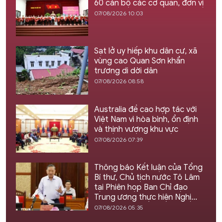
60 cán bộ các cơ quan, đơn vị
07/08/2026 10:03
Sạt lở uy hiếp khu dân cư, xã
vùng cao Quan Sơn khẩn
trương di dời dân
07/08/2026 08:58
Australia đề cao hợp tác với
Việt Nam vì hòa bình, ổn định
và thịnh vượng khu vực
07/08/2026 07:39
Thông báo Kết luận của Tổng
Bí thư, Chủ tịch nước Tô Lâm
tại Phiên họp Ban Chỉ đạo
Trung ương thực hiện Nghị
quyết 57
07/08/2026 05:35