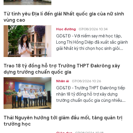
Từ tình yêu Địa lí đến giải Nhất quốc gia của nữ sinh
vùng cao
Học đường
07/08/2026 10:34
GD&TĐ - Với niềm say mê học tập,
Long Thị Hồng Diệp đã xuất sắc giành
giải Nhất kỳ thi chọn học sinh giỏi...
Trao 18 tỷ đồng hỗ trợ Trường THPT Đakrông xây
dựng trường chuẩn quốc gia
Nhân ái
07/08/2026 10:26
GD&TĐ - Trường THPT Đakrông tiếp
nhận 18 tỷ đồng hỗ trợ xây dựng
trường chuẩn quốc gia cùng nhiều...
Thái Nguyên hướng tới giảm đầu mối, tăng quản trị
trường học
Giáo dục
07/08/2026 10:18