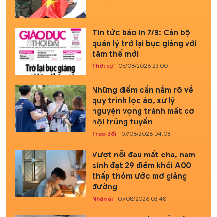
Tin tức báo in 7/8: Cán bộ
quản lý trở lại bục giảng với
tâm thế mới
Thời sự
06/08/2026 23:00
Những điểm cần nắm rõ về
quy trình lọc ảo, xử lý
nguyện vọng tránh mất cơ
hội trúng tuyển
Trao đổi
07/08/2026 04:06
Vượt nỗi đau mất cha, nam
sinh đạt 29 điểm khối A00
thấp thỏm ước mơ giảng
đường
Nhân ái
07/08/2026 03:48