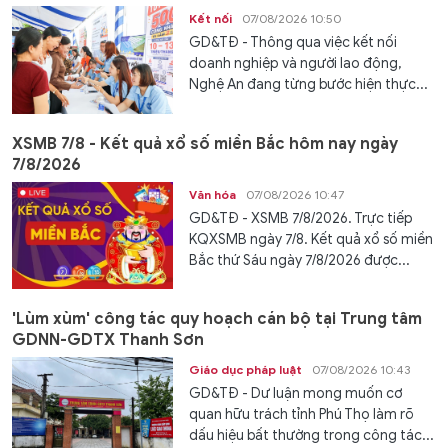
Kết nối
07/08/2026 10:50
GD&TĐ - Thông qua việc kết nối
doanh nghiệp và người lao động,
Nghệ An đang từng bước hiện thực...
XSMB 7/8 - Kết quả xổ số miền Bắc hôm nay ngày
7/8/2026
Văn hóa
07/08/2026 10:47
GD&TĐ - XSMB 7/8/2026. Trực tiếp
KQXSMB ngày 7/8. Kết quả xổ số miền
Bắc thứ Sáu ngày 7/8/2026 được...
'Lùm xùm' công tác quy hoạch cán bộ tại Trung tâm
GDNN-GDTX Thanh Sơn
Giáo dục pháp luật
07/08/2026 10:43
GD&TĐ - Dư luận mong muốn cơ
quan hữu trách tỉnh Phú Thọ làm rõ
dấu hiệu bất thường trong công tác...