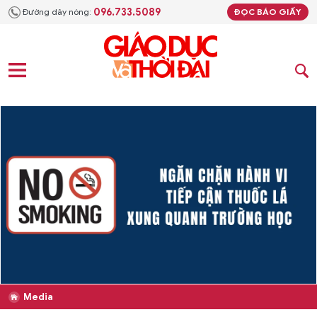
096.733.5089
Đường dây nóng:
ĐỌC BÁO GIẤY
Media