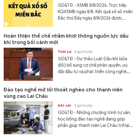
GD&TĐ - XSMB 8/8/2026. Trực tiếp
KQXSMB ngày 8/8. Kết quả xổ số miền
Bắc thứ Bảy ngày 8/8/2026 được...
Hoàn thiện thể chế nhằm khơi thông nguồn lực dầu
khí trong bối cảnh mới
Thời sự
3 giờ trước
GD&TĐ - Dự thảo Luật Dầu khí (sửa
đổi) bổ sung cơ chế phân quyền, ưu
đãi đầu tư và phát triển công nghệ,...
Đào tạo nghề mở lối thoát nghèo cho thanh niên
vùng cao Lai Châu
Kết nối
3 giờ trước
GD&TĐ - Những chương trình tư vấn,
học bổng đào tạo nghề đang góp
phần giúp thanh niên Lai Châu trở lại...