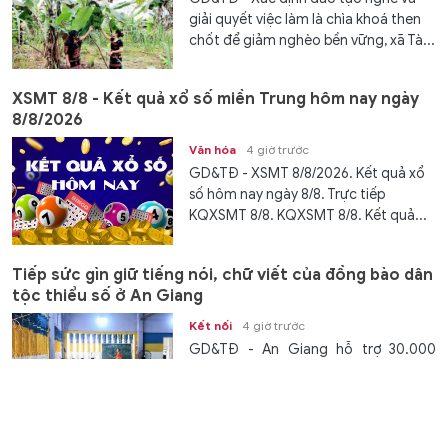
giải quyết việc làm là chìa khoá then
chốt để giảm nghèo bền vững, xã Tà...
XSMT 8/8 - Kết quả xổ số miền Trung hôm nay ngày
8/8/2026
Văn hóa
4 giờ trước
GD&TĐ - XSMT 8/8/2026. Kết quả xổ
số hôm nay ngày 8/8. Trực tiếp
KQXSMT 8/8. KQXSMT 8/8. Kết quả...
Tiếp sức gìn giữ tiếng nói, chữ viết của đồng bào dân
tộc thiểu số ở An Giang
Kết nối
4 giờ trước
GD&TĐ - An Giang hỗ trợ 30.000
đồng/tiết cho người dạy tiếng nói,
chữ viết dân tộc thiểu số tại các cơ...