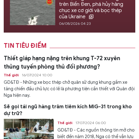
trên Biển Đen, phá hủy hàng
chục xe cơ giới và bọc thép
của Ukraine
06/08/2026 04:23
TIN TIÊU ĐIỂM
Thiết giáp hạng nặng trên khung T-72 xuyên
thủng tuyến phòng thủ đối phương?
Thế giới
16/07/2024 10:00
GD&TĐ - Những xe bọc thép chở quân sử dụng khung gầm xe
tăng chiến đấu chủ lực có lẽ là phương tiện cần thiết với Quân đội
Nga hiện nay.
Sẽ gọi tái ngũ hàng trăm tiêm kích MiG-31 trong kho
dự trữ?
Thế giới
17/07/2024 06:00
GD&TĐ - Các nguồn thông tin mở cho
biết đến năm 2018, Nga có thể vẫn lưu