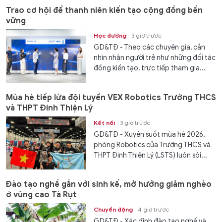
Trao cơ hội để thanh niên kiến tạo cộng đồng bền
vững
Học đường
3 giờ trước
GD&TĐ - Theo các chuyên gia, cần
nhìn nhận người trẻ như những đối tác
đồng kiến tạo, trực tiếp tham gia...
Mùa hè tiếp lửa đội tuyển VEX Robotics Trường THCS
và THPT Đinh Thiện Lý
Kết nối
3 giờ trước
GD&TĐ - ​​Xuyên suốt mùa hè 2026,
phòng Robotics của Trường THCS và
THPT Đinh Thiện Lý (LSTS) luôn sôi...
Đào tạo nghề gắn với sinh kế, mở hướng giảm nghèo
ở vùng cao Tà Rụt
Chuyển động
4 giờ trước
GD&TĐ - Xác định đào tạo nghề và