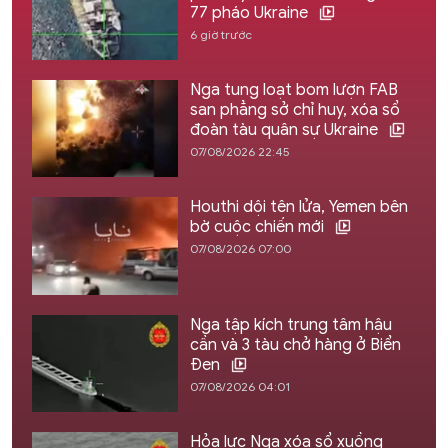
77 pháo Ukraine
6 giờ trước
Nga tung loạt bom lượn FAB
san phẳng sở chỉ huy, xóa sổ
đoàn tàu quân sự Ukraine
07/08/2026 22:45
Houthi dội tên lửa, Yemen bên
bờ cuộc chiến mới
07/08/2026 07:00
Nga tập kích trung tâm hậu
cần và 3 tàu chở hàng ở Biển
Đen
07/08/2026 04:01
Hỏa lực Nga xóa sổ xuồng