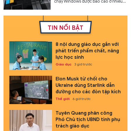
chạy Windows được báo cáo ở nhiều...
TIN NỔI BẬT
8 nội dung giáo dục gắn với
phát triển phẩm chất, năng
lực học sinh
Giáo dục
3 giờ trước
Elon Musk từ chối cho
Ukraine dùng Starlink dẫn
đường cho các đòn tập kích
Thế giới
6 giờ trước
Tuyên Quang phân công
Phó Chủ tịch UBND tỉnh phụ
trách giáo dục