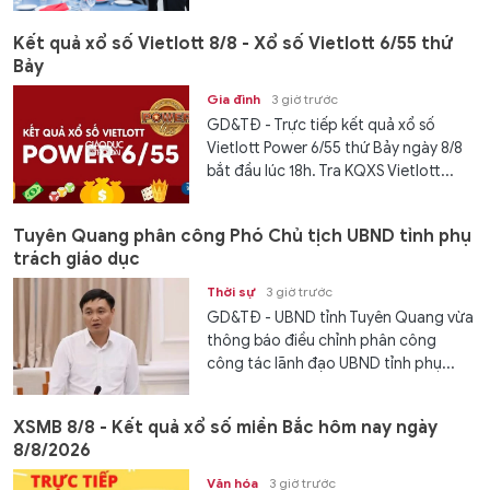
Kết quả xổ số Vietlott 8/8 - Xổ số Vietlott 6/55 thứ
Bảy
Gia đình
3 giờ trước
GD&TĐ - Trực tiếp kết quả xổ số
Vietlott Power 6/55 thứ Bảy ngày 8/8
bắt đầu lúc 18h. Tra KQXS Vietlott...
Tuyên Quang phân công Phó Chủ tịch UBND tỉnh phụ
trách giáo dục
Thời sự
3 giờ trước
GD&TĐ - UBND tỉnh Tuyên Quang vừa
thông báo điều chỉnh phân công
công tác lãnh đạo UBND tỉnh phụ...
XSMB 8/8 - Kết quả xổ số miền Bắc hôm nay ngày
8/8/2026
Văn hóa
3 giờ trước