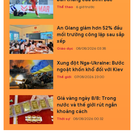
Thể thao
6 giờ trước
An Giang giảm hơn 52% đầu
mối trường công lập sau sắp
xếp
Giáo dục
08/08/2026 03:38
Xung đột Nga-Ukraine: Bước
ngoặt khốn khổ đối với Kiev
Thế giới
07/08/2026 23:00
Giá vàng ngày 8/8: Trong
nước và thế giới rút ngắn
khoảng cách
Thời sự
08/08/2026 00:32