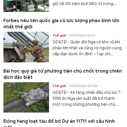
giữ tới 130 tiêm kích MiG-31 trong...
Forbes nêu tên quốc gia có lực lượng pháo binh lớn
nhất thế giới
Thế giới
17/07/2024 23:01
GD&TĐ - Quân đội Nga có kho vũ khí
pháo lớn nhất và cũng có nguồn cung
cấp đạn dược ổn định – Tạp chí...
Bài học quý giá từ phương tiện chủ chốt trong chiến
dịch đặc biệt
Thế giới
19/07/2024 00:00
GD&TĐ - Xe tăng chiến đấu chủ lực T-
90M do Nga sản xuất đã trở thành
một trong những phương tiện chủ...
Đóng hàng loạt tàu đổ bộ Dự án 11711 với cấu hình