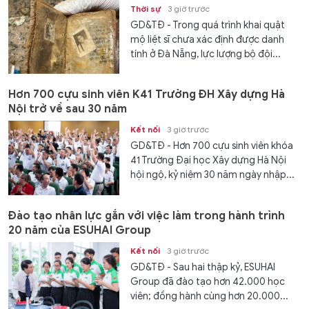
Thời sự
3 giờ trước
GD&TĐ - Trong quá trình khai quật
mộ liệt sĩ chưa xác định được danh
tính ở Đà Nẵng, lực lượng bộ đội...
Hơn 700 cựu sinh viên K41 Trường ĐH Xây dựng Hà
Nội trở về sau 30 năm
Kết nối
3 giờ trước
GD&TĐ - Hơn 700 cựu sinh viên khóa
41 Trường Đại học Xây dựng Hà Nội
hội ngộ, kỷ niệm 30 năm ngày nhập...
Đào tạo nhân lực gắn với việc làm trong hành trình
20 năm của ESUHAI Group
Kết nối
3 giờ trước
GD&TĐ - Sau hai thập kỷ, ESUHAI
Group đã đào tạo hơn 42.000 học
viên; đồng hành cùng hơn 20.000...