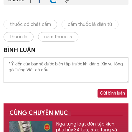
thuốc có chất cấm
cấm thuốc lá điện tử
thuốc lá
cấm thuốc lá
BÌNH LUẬN
Gửi bình luận
CÙNG CHUYÊN MỤC
Nga tung loạt đòn tập kích,
phá hủy 34 tàu, 5 xe tăng và