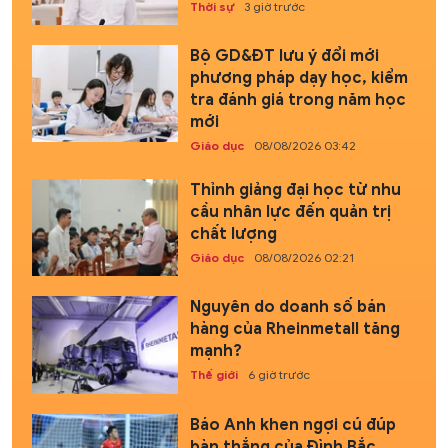
Thời sự
3 giờ trước
Bộ GD&ĐT lưu ý đổi mới
phương pháp dạy học, kiểm
tra đánh giá trong năm học
mới
Giáo dục
08/08/2026 03:42
Thỉnh giảng đại học từ nhu
cầu nhân lực đến quản trị
chất lượng
Giáo dục
08/08/2026 02:21
Nguyên do doanh số bán
hàng của Rheinmetall tăng
mạnh?
Thế giới
6 giờ trước
Báo Anh khen ngợi cú đúp
bàn thắng của Đình Bắc