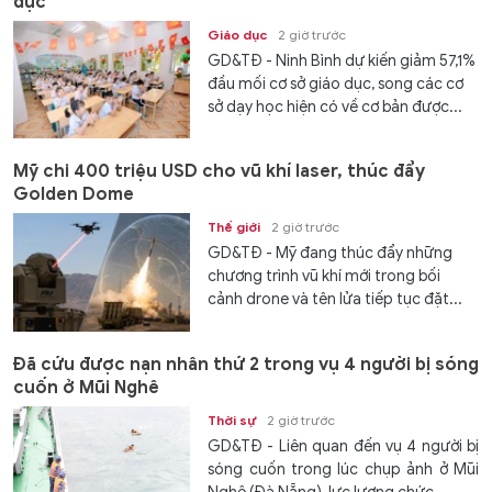
dục
Giáo dục
2 giờ trước
GD&TĐ - Ninh Bình dự kiến giảm 57,1%
đầu mối cơ sở giáo dục, song các cơ
sở dạy học hiện có về cơ bản được...
Mỹ chi 400 triệu USD cho vũ khí laser, thúc đẩy
Golden Dome
Thế giới
2 giờ trước
GD&TĐ - Mỹ đang thúc đẩy những
chương trình vũ khí mới trong bối
cảnh drone và tên lửa tiếp tục đặt...
Đã cứu được nạn nhân thứ 2 trong vụ 4 người bị sóng
cuốn ở Mũi Nghê
Thời sự
2 giờ trước
GD&TĐ - Liên quan đến vụ 4 người bị
sóng cuốn trong lúc chụp ảnh ở Mũi