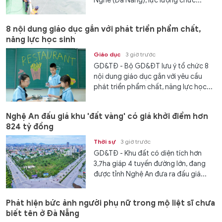
Nghê (Đà Nẵng), lực lượng chức...
8 nội dung giáo dục gắn với phát triển phẩm chất,
năng lực học sinh
Giáo dục
3 giờ trước
GD&TĐ - Bộ GD&ĐT lưu ý tổ chức 8
nội dung giáo dục gắn với yêu cầu
phát triển phẩm chất, năng lực học...
Nghệ An đấu giá khu 'đất vàng' có giá khởi điểm hơn
824 tỷ đồng
Thời sự
3 giờ trước
GD&TĐ - Khu đất có diện tích hơn
3,7ha giáp 4 tuyến đường lớn, đang
được tỉnh Nghệ An đưa ra đấu giá...
Phát hiện bức ảnh người phụ nữ trong mộ liệt sĩ chưa
biết tên ở Đà Nẵng