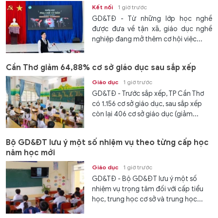
Kết nối
1 giờ trước
GD&TĐ - Từ những lớp học nghề
được đưa về tận xã, giáo dục nghề
nghiệp đang mở thêm cơ hội việc...
Cần Thơ giảm 64,88% cơ sở giáo dục sau sắp xếp
Giáo dục
1 giờ trước
GD&TĐ - Trước sắp xếp, TP Cần Thơ
có 1.156 cơ sở giáo dục, sau sắp xếp
còn lại 406 cơ sở giáo dục (giảm...
Bộ GD&ĐT lưu ý một số nhiệm vụ theo từng cấp học
năm học mới
Giáo dục
1 giờ trước
GD&TĐ - Bộ GD&ĐT lưu ý một số
nhiệm vụ trọng tâm đối với cấp tiểu
học, trung học cơ sở và trung học...