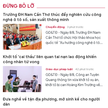
ĐỪNG BỎ LỠ
Trường ĐH Nam Cần Thơ thúc đẩy nghiên cứu công
nghệ ô tô số, sản xuất thông minh
Chuyển động
3 phút trước
GD&TĐ - Ngày 8/8, Trường ĐH Nam
Cần Thơ tổ chức Hội thảo khoa học
quốc tế “Xu hướng công nghệ ô tô...
Khởi tố 'cai thầu' liên quan tai nạn lao động khiến
công nhân tử vong
Giáo dục pháp luật
42 phút trước
GD&TĐ - Ngày 8/8, Công an Tuyên
Quang thông tin vừa khởi tố vụ án,
khởi tố bị can Hoàng Kim Trường về...
Đưa nghề về tận địa phương, mở sinh kế cho người
dân